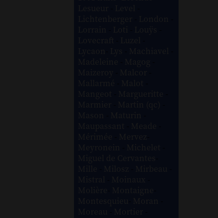
Lesueur
-
Level
-
Lichtenberger
-
London
-
Lorrain
-
Loti
-
Louÿs
-
Lovecraft
-
Luzel
-
Lycaon
-
Lys
-
Machiavel
-
Madeleine
-
Magog
-
Maizeroy
-
Malcor
-
Mallarmé
-
Malot
-
Mangeot
-
Margueritte
-
Marmier
-
Martin (qc)
-
Mason
-
Maturin
-
Maupassant
-
Meade
-
Mérimée
-
Mervez
-
Meyronein
-
Michelet
-
Miguel de Cervantes
-
Mille
-
Milosz
-
Mirbeau
-
Mistral
-
Moinaux
-
Molière
-
Montaigne
-
Montesquieu
-
Moran
-
Moreau
-
Mortier
-