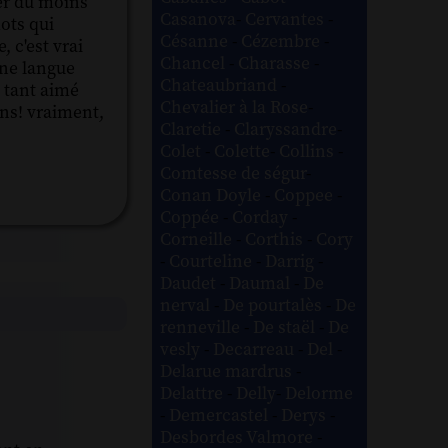
ter du moins
Casanova
-
Cervantes
-
ots qui
Césanne
-
Cézembre
-
 c'est vrai
Chancel
-
Charasse
-
 une langue
Chateaubriand
-
s tant aimé
Chevalier à la Rose
-
ans! vraiment,
Claretie
-
Claryssandre
-
Colet
-
Colette
-
Collins
-
Comtesse de ségur
-
Conan Doyle
-
Coppee
-
Coppée
-
Corday
-
Corneille
-
Corthis
-
Cory
-
Courteline
-
Darrig
-
Daudet
-
Daumal
-
De
nerval
-
De pourtalès
-
De
renneville
-
De staël
-
De
vesly
-
Decarreau
-
Del
-
Delarue mardrus
-
Delattre
-
Delly
-
Delorme
-
Demercastel
-
Derys
-
Desbordes Valmore
-