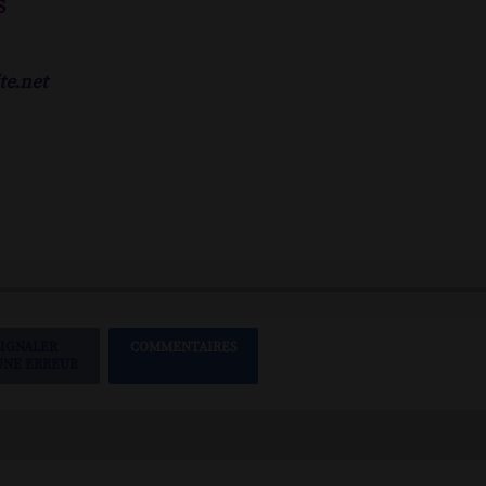
s
te.net
SIGNALER
COMMENTAIRES
UNE ERREUR