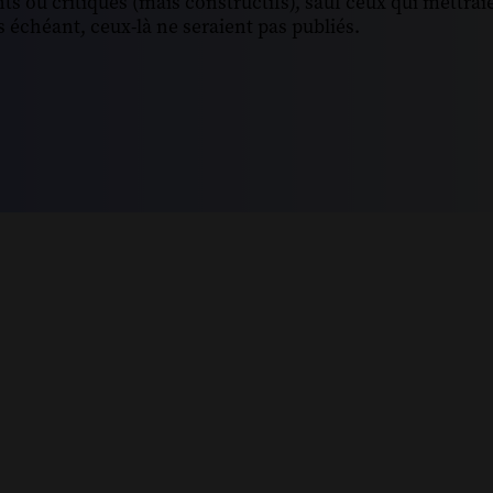
s ou critiques (mais constructifs), sauf ceux qui mettrai
 échéant, ceux-là ne seraient pas publiés.