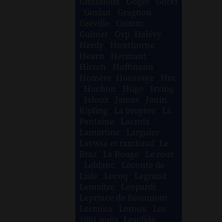
Giraudoux
-
Gogol
-
Gorki
-
Gozlan
-
Gragnon
-
Gréville
-
Grimm
-
Guimet
-
Gyp
-
Halévy
-
Hardy
-
Hawthorne
-
Hearn
-
Hermant
-
Hirsch
-
Hoffmann
-
Homère
-
Houssaye
-
Huc
-
Huchon
-
Hugo
-
Irving
-
Jaloux
-
James
-
Janin
-
Kipling
-
La bruyère
-
La
Fontaine
-
Lacroix
-
Lamartine
-
Larguier
-
Lavisse et rambaud
-
Le
Braz
-
Le Rouge
-
Le roux
-
Leblanc
-
Leconte de
Lisle
-
Lecoq
-
Legrand
-
Lemaître
-
Leopardi
-
Leprince de Beaumont
-
Lermina
-
Leroux
-
Les
1001 nuits
-
Lesclide
-