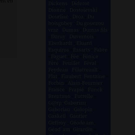
ent en
Dickens
-
Diderot
-
Dionne
-
Dostoïevski
-
Dourliac
-
Droz
-
Du
boisgobey
-
Du gouezou
vraz
-
Dumas
-
Dumas fils
-
Duruy
-
Duvernois
-
Eberhardt
-
Eluard
-
Esquiros
-
Essarts
-
Fabre
-
Faguet
-
Fée
-
Fénice
-
Féré
-
Feuillet
-
Féval
-
Feydeau
-
Filiatreault
-
Flat
-
Flaubert
-
Fontaine
-
Forbin
-
Alain-Fournier
-
France
-
Frapié
-
Funck
Brentano
-
Futrelle
-
G@rp
-
Gaboriau
-
Gaboriau
-
Galopin
-
Gaskell
-
Gautier
-
Geffroy
-
Géode am
-
Géod´am
-
Girardin
-