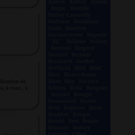
Aulnoy
-
Austen
-
Aycard
-
Balzac
-
Banville
-
Barbey d aurevilly
-
Barbusse
-
Baudelaire
-
Bazin
-
Beauvoir
-
Beecher stowe
-
Bégonia
´´lili´´
-
Bellême
-
Beltran
-
Bentzon
-
Bergerat
-
Bernard
-
Bernède
-
Bernhardt
-
Berthet
-
Berthoud
-
Bible
-
Binet
-
Bizet
-
Blasco ibanez
-
Bleue
-
Bloy
-
Boccace
-
lication de
Boileau
-
Borie
-
Bouguier
e, à vous , à
-
Bouniol
-
Bourget
-
Boussenard
-
Boutet
-
Bove
-
Boylesve
-
Brada
-
Braddon
-
Bringer
-
Brontë
-
Brot
-
Bruant
-
Brussolo
-
Burney
-
Cabanès
-
Cabot
-