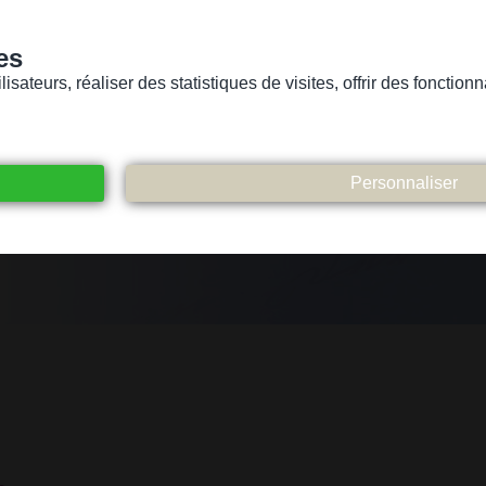
es
sateurs, réaliser des statistiques de visites, offrir des fonctio
Version pour personnes mal-voyantes ou non-voyantes
ices
Suivez-nous
Participez
Contact