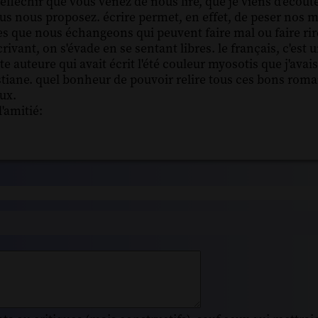
réfléchir que vous venez de nous lire, que je viens d'écou
s nous proposez. écrire permet, en effet, de peser nos m
s que nous échangeons qui peuvent faire mal ou faire rire,
crivant, on s'évade en se sentant libres. le français, c'est
te auteure qui avait écrit l'été couleur myosotis que j'avai
ristiane. quel bonheur de pouvoir relire tous ces bons rom
ux.
'amitié: