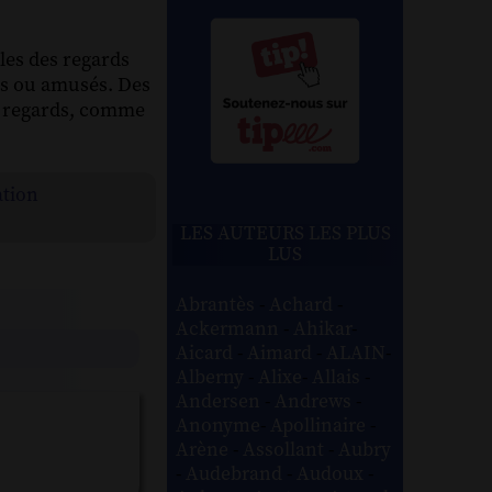
les des regards
ces ou amusés. Des
es regards, comme
ation
LES AUTEURS LES PLUS
LUS
Abrantès
-
Achard
-
Ackermann
-
Ahikar
-
Aicard
-
Aimard
-
ALAIN
-
Alberny
-
Alixe
-
Allais
-
Andersen
-
Andrews
-
Anonyme
-
Apollinaire
-
Arène
-
Assollant
-
Aubry
-
Audebrand
-
Audoux
-