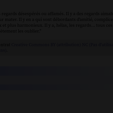
s regards désespérés ou affamés. Il y a des regards aimab
our mater. Il y en a qui sont débordants d'amitié, compli
et plus harmonieux. Il y a, hélas, les regards… tous c
tement les oublier."
ontrat
Creative Commons BY (attribution) NC (Pas d'utilis
ns)
.