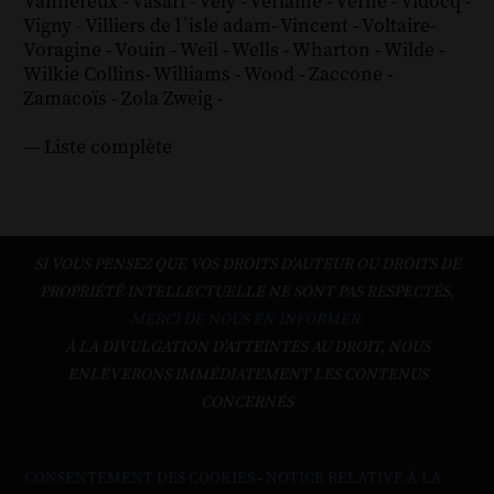
Vannereux
-
Vasari
-
Vély
-
Verlaine
-
Verne
-
Vidocq
-
Vigny
-
Villiers de l´isle adam
-
Vincent
-
Voltaire
-
Voragine
-
Vouin
-
Weil
-
Wells
-
Wharton
-
Wilde
-
Wilkie Collins
-
Williams
-
Wood
-
Zaccone
-
Zamacoïs
-
Zola
Zweig
-
--- Liste complète
SI VOUS PENSEZ QUE VOS DROITS D'AUTEUR OU DROITS DE
PROPRIÉTÉ INTELLECTUELLE NE SONT PAS RESPECTÉS,
MERCI DE NOUS EN INFORMER.
À LA DIVULGATION D’ATTEINTES AU DROIT, NOUS
ENLÈVERONS IMMÉDIATEMENT LES CONTENUS
CONCERNÉS
CONSENTEMENT DES COOKIES
-
NOTICE RELATIVE À LA