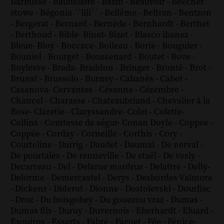
Barbusse
-
Baudelaire
-
Bazin
-
Beauvoir
-
Beecher
stowe
-
Bégonia ´´lili´´
-
Bellême
-
Beltran
-
Bentzon
-
Bergerat
-
Bernard
-
Bernède
-
Bernhardt
-
Berthet
-
Berthoud
-
Bible
-
Binet
-
Bizet
-
Blasco ibanez
-
Bleue
-
Bloy
-
Boccace
-
Boileau
-
Borie
-
Bouguier
-
Bouniol
-
Bourget
-
Boussenard
-
Boutet
-
Bove
-
Boylesve
-
Brada
-
Braddon
-
Bringer
-
Brontë
-
Brot
-
Bruant
-
Brussolo
-
Burney
-
Cabanès
-
Cabot
-
Casanova
-
Cervantes
-
Césanne
-
Cézembre
-
Chancel
-
Charasse
-
Chateaubriand
-
Chevalier à la
Rose
-
Claretie
-
Claryssandre
-
Colet
-
Colette
-
Collins
-
Comtesse de ségur
-
Conan Doyle
-
Coppee
-
Coppée
-
Corday
-
Corneille
-
Corthis
-
Cory
-
Courteline
-
Darrig
-
Daudet
-
Daumal
-
De nerval
-
De pourtalès
-
De renneville
-
De staël
-
De vesly
-
Decarreau
-
Del
-
Delarue mardrus
-
Delattre
-
Delly
-
Delorme
-
Demercastel
-
Derys
-
Desbordes Valmore
-
Dickens
-
Diderot
-
Dionne
-
Dostoïevski
-
Dourliac
-
Droz
-
Du boisgobey
-
Du gouezou vraz
-
Dumas
-
Dumas fils
-
Duruy
-
Duvernois
-
Eberhardt
-
Eluard
-
Esquiros
-
Essarts
-
Fabre
-
Faguet
-
Fée
-
Fénice
-