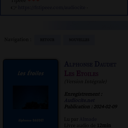
Tipeee
❤❤❤
👉
https://fr.tipeee.com/audiocite
-
Navigation :
RETOUR
NOUVELLES
Alphonse Daudet
Les Etoiles
(Version Intégrale)
Enregistrement :
Audiocite.net
Publication : 2024-02-09
Lu par
Almade
Livre audio de
12min