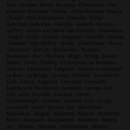
Féré
-
Feuillet
-
Féval
-
Feydeau
-
Filiatreault
-
Flat
-
Flaubert
-
Fontaine
-
Forbin
-
Alain-Fournier
-
France
-
Frapié
-
Funck Brentano
-
Futrelle
-
G@rp
-
Gaboriau
-
Gaboriau
-
Galopin
-
Gaskell
-
Gautier
-
Geffroy
-
Géode am
-
Géod´am
-
Girardin
-
Giraudoux
-
Gogol
-
Gorki
-
Gozlan
-
Gragnon
-
Gréville
-
Grimm
-
Guimet
-
Gyp
-
Halévy
-
Hardy
-
Hawthorne
-
Hearn
-
Hermant
-
Hirsch
-
Hoffmann
-
Homère
-
Houssaye
-
Huc
-
Huchon
-
Hugo
-
Irving
-
Jaloux
-
James
-
Janin
-
Kipling
-
La bruyère
-
La Fontaine
-
Lacroix
-
Lamartine
-
Larguier
-
Lavisse et rambaud
-
Le Braz
-
Le Rouge
-
Le roux
-
Leblanc
-
Leconte de
Lisle
-
Lecoq
-
Legrand
-
Lemaître
-
Leopardi
-
Leprince de Beaumont
-
Lermina
-
Leroux
-
Les
1001 nuits
-
Lesclide
-
Lesueur
-
Level
-
Lichtenberger
-
London
-
Lorrain
-
Loti
-
Louÿs
-
Lovecraft
-
Luzel
-
Lycaon
-
Lys
-
Machiavel
-
Madeleine
-
Magog
-
Maizeroy
-
Malcor
-
Mallarmé
-
Malot
-
Mangeot
-
Margueritte
-
Marmier
-
Martin
(qc)
-
Mason
-
Maturin
-
Maupassant
-
Meade
-