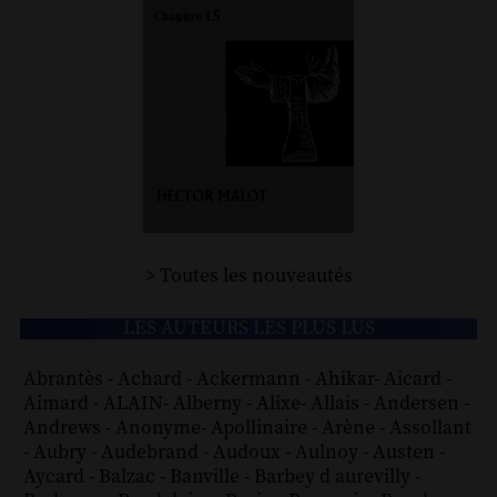
> Toutes les nouveautés
LES AUTEURS LES PLUS LUS
Abrantès
-
Achard
-
Ackermann
-
Ahikar
-
Aicard
-
Aimard
-
ALAIN
-
Alberny
-
Alixe
-
Allais
-
Andersen
-
Andrews
-
Anonyme
-
Apollinaire
-
Arène
-
Assollant
-
Aubry
-
Audebrand
-
Audoux
-
Aulnoy
-
Austen
-
Aycard
-
Balzac
-
Banville
-
Barbey d aurevilly
-