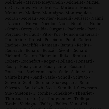
Mérimée
-
Mervez
-
Meyronein
-
Michelet
-
Miguel
de Cervantes
-
Mille
-
Milosz
-
Mirbeau
-
Mistral
-
Moinaux
-
Molière
-
Montaigne
-
Montesquieu
-
Moran
-
Moreau
-
Mortier
-
Moselli
-
Musset
-
Naïmi
-
Navarre
-
Nerval
-
Nicolaï
-
Nion
-
Noailles
-
Nodier
-
Orain
-
Orczy
-
Ouida
-
Ourgant
-
Pacherie
-
Pavie
-
Pergaud
-
Perrault
-
Pitre
-
Poe
-
Ponson du terrail
-
Pouchkine
-
Proust
-
Pucciano
-
Pujol
-
Qaderi
-
Racine
-
Radcliffe
-
Rameau
-
Ramuz
-
Reclus
-
Reibrach
-
Renard
-
Reuzé
-
Révoil
-
Richard
-
Richard - Gaston
-
Richepin
-
Rilke
-
Rimbaud
-
Robert
-
Rochefort
-
Roger
-
Rolland
-
Ronsard
-
Rosny
-
Rosny aîné
-
Rosny_aîné
-
Rostand
-
Rousseau
-
Sacher masoch
-
Sade
-
Saint victor
-
Sainte beuve
-
Sand
-
Sazie
-
Scholl
-
Schwab
-
Schwob
-
Scott
-
Serena
-
Shakespeare
-
Silion
-
Silvestre
-
Snakebzh
-
Steel
-
Stendhal
-
Stevenson
-
Sue
-
Suétone
-
T. combe
-
Tchekhov
-
Theuriet
-
Thoreau
-
Tolstoï (L)
-
Tourgueniev
-
Trollope
-
Twain
-
Valdagne
-
Valéry
-
Vallès
-
Van offel
-