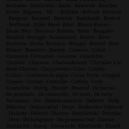
Barbusse
-
Baudelaire
-
Bazin
-
Beauvoir
-
Beecher
stowe
-
Bégonia ´´lili´´
-
Bellême
-
Beltran
-
Bentzon
-
Bergerat
-
Bernard
-
Bernède
-
Bernhardt
-
Berthet
-
Berthoud
-
Bible
-
Binet
-
Bizet
-
Blasco ibanez
-
Bleue
-
Bloy
-
Boccace
-
Boileau
-
Borie
-
Bouguier
-
Bouniol
-
Bourget
-
Boussenard
-
Boutet
-
Bove
-
Boylesve
-
Brada
-
Braddon
-
Bringer
-
Brontë
-
Brot
-
Bruant
-
Brussolo
-
Burney
-
Cabanès
-
Cabot
-
Casanova
-
Cervantes
-
Césanne
-
Cézembre
-
Chancel
-
Charasse
-
Chateaubriand
-
Chevalier à la
Rose
-
Claretie
-
Claryssandre
-
Colet
-
Colette
-
Collins
-
Comtesse de ségur
-
Conan Doyle
-
Coppee
-
Coppée
-
Corday
-
Corneille
-
Corthis
-
Cory
-
Courteline
-
Darrig
-
Daudet
-
Daumal
-
De nerval
-
De pourtalès
-
De renneville
-
De staël
-
De vesly
-
Decarreau
-
Del
-
Delarue mardrus
-
Delattre
-
Delly
-
Delorme
-
Demercastel
-
Derys
-
Desbordes Valmore
-
Dickens
-
Diderot
-
Dionne
-
Dostoïevski
-
Dourliac
-
Droz
-
Du boisgobey
-
Du gouezou vraz
-
Dumas
-
Dumas fils
-
Duruy
-
Duvernois
-
Eberhardt
-
Eluard
-