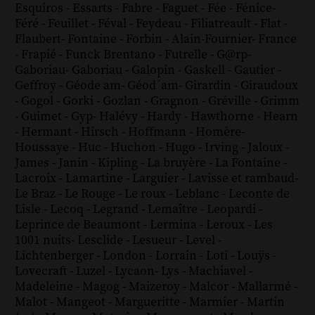
Esquiros
-
Essarts
-
Fabre
-
Faguet
-
Fée
-
Fénice
-
Féré
-
Feuillet
-
Féval
-
Feydeau
-
Filiatreault
-
Flat
-
Flaubert
-
Fontaine
-
Forbin
-
Alain-Fournier
-
France
-
Frapié
-
Funck Brentano
-
Futrelle
-
G@rp
-
Gaboriau
-
Gaboriau
-
Galopin
-
Gaskell
-
Gautier
-
Geffroy
-
Géode am
-
Géod´am
-
Girardin
-
Giraudoux
-
Gogol
-
Gorki
-
Gozlan
-
Gragnon
-
Gréville
-
Grimm
-
Guimet
-
Gyp
-
Halévy
-
Hardy
-
Hawthorne
-
Hearn
-
Hermant
-
Hirsch
-
Hoffmann
-
Homère
-
Houssaye
-
Huc
-
Huchon
-
Hugo
-
Irving
-
Jaloux
-
James
-
Janin
-
Kipling
-
La bruyère
-
La Fontaine
-
Lacroix
-
Lamartine
-
Larguier
-
Lavisse et rambaud
-
Le Braz
-
Le Rouge
-
Le roux
-
Leblanc
-
Leconte de
Lisle
-
Lecoq
-
Legrand
-
Lemaître
-
Leopardi
-
Leprince de Beaumont
-
Lermina
-
Leroux
-
Les
1001 nuits
-
Lesclide
-
Lesueur
-
Level
-
Lichtenberger
-
London
-
Lorrain
-
Loti
-
Louÿs
-
Lovecraft
-
Luzel
-
Lycaon
-
Lys
-
Machiavel
-
Madeleine
-
Magog
-
Maizeroy
-
Malcor
-
Mallarmé
-
Malot
-
Mangeot
-
Margueritte
-
Marmier
-
Martin