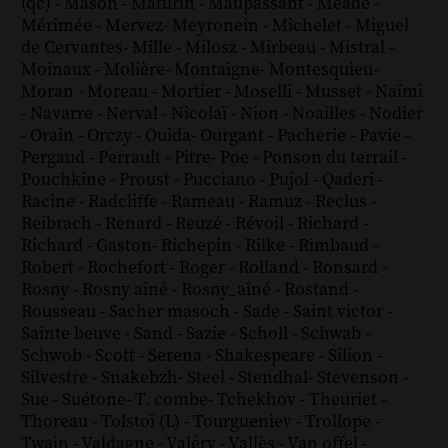
(qc)
-
Mason
-
Maturin
-
Maupassant
-
Meade
-
Mérimée
-
Mervez
-
Meyronein
-
Michelet
-
Miguel
de Cervantes
-
Mille
-
Milosz
-
Mirbeau
-
Mistral
-
Moinaux
-
Molière
-
Montaigne
-
Montesquieu
-
Moran
-
Moreau
-
Mortier
-
Moselli
-
Musset
-
Naïmi
-
Navarre
-
Nerval
-
Nicolaï
-
Nion
-
Noailles
-
Nodier
-
Orain
-
Orczy
-
Ouida
-
Ourgant
-
Pacherie
-
Pavie
-
Pergaud
-
Perrault
-
Pitre
-
Poe
-
Ponson du terrail
-
Pouchkine
-
Proust
-
Pucciano
-
Pujol
-
Qaderi
-
Racine
-
Radcliffe
-
Rameau
-
Ramuz
-
Reclus
-
Reibrach
-
Renard
-
Reuzé
-
Révoil
-
Richard
-
Richard - Gaston
-
Richepin
-
Rilke
-
Rimbaud
-
Robert
-
Rochefort
-
Roger
-
Rolland
-
Ronsard
-
Rosny
-
Rosny aîné
-
Rosny_aîné
-
Rostand
-
Rousseau
-
Sacher masoch
-
Sade
-
Saint victor
-
Sainte beuve
-
Sand
-
Sazie
-
Scholl
-
Schwab
-
Schwob
-
Scott
-
Serena
-
Shakespeare
-
Silion
-
Silvestre
-
Snakebzh
-
Steel
-
Stendhal
-
Stevenson
-
Sue
-
Suétone
-
T. combe
-
Tchekhov
-
Theuriet
-
Thoreau
-
Tolstoï (L)
-
Tourgueniev
-
Trollope
-
Twain
-
Valdagne
-
Valéry
-
Vallès
-
Van offel
-