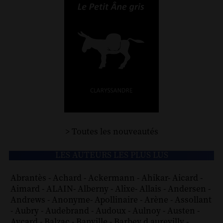
> Toutes les nouveautés
LES AUTEURS LES PLUS LUS
Abrantès
-
Achard
-
Ackermann
-
Ahikar
-
Aicard
-
Aimard
-
ALAIN
-
Alberny
-
Alixe
-
Allais
-
Andersen
-
Andrews
-
Anonyme
-
Apollinaire
-
Arène
-
Assollant
-
Aubry
-
Audebrand
-
Audoux
-
Aulnoy
-
Austen
-
Aycard
-
Balzac
-
Banville
-
Barbey d aurevilly
-