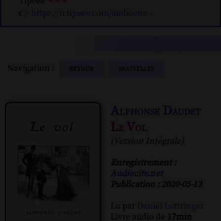
Tipeee
❤❤❤
👉
https://fr.tipeee.com/audiocite
-
Navigation :
RETOUR
NOUVELLES
Alphonse Daudet
Le Vol
(Version Intégrale)
Enregistrement :
Audiocite.net
Publication : 2020-05-13
Lu par
Daniel Luttringer
Livre audio de
17min