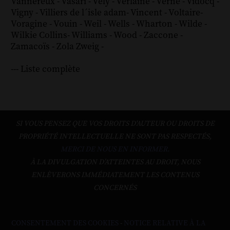
Vannereux
-
Vasari
-
Vély
-
Verlaine
-
Verne
-
Vidocq
-
Vigny
-
Villiers de l´isle adam
-
Vincent
-
Voltaire
-
Voragine
-
Vouin
-
Weil
-
Wells
-
Wharton
-
Wilde
-
Wilkie Collins
-
Williams
-
Wood
-
Zaccone
-
Zamacoïs
-
Zola
Zweig
-
--- Liste complète
SI VOUS PENSEZ QUE VOS DROITS D'AUTEUR OU DROITS DE
PROPRIÉTÉ INTELLECTUELLE NE SONT PAS RESPECTÉS,
MERCI DE NOUS EN INFORMER.
À LA DIVULGATION D’ATTEINTES AU DROIT, NOUS
ENLÈVERONS IMMÉDIATEMENT LES CONTENUS
CONCERNÉS
CONSENTEMENT DES COOKIES
-
NOTICE RELATIVE À LA