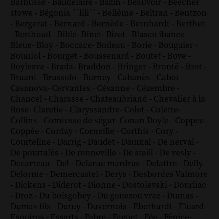
Barbusse
-
Baudelaire
-
Bazin
-
Beauvoir
-
Beecher
stowe
-
Bégonia ´´lili´´
-
Bellême
-
Beltran
-
Bentzon
-
Bergerat
-
Bernard
-
Bernède
-
Bernhardt
-
Berthet
-
Berthoud
-
Bible
-
Binet
-
Bizet
-
Blasco ibanez
-
Bleue
-
Bloy
-
Boccace
-
Boileau
-
Borie
-
Bouguier
-
Bouniol
-
Bourget
-
Boussenard
-
Boutet
-
Bove
-
Boylesve
-
Brada
-
Braddon
-
Bringer
-
Brontë
-
Brot
-
Bruant
-
Brussolo
-
Burney
-
Cabanès
-
Cabot
-
Casanova
-
Cervantes
-
Césanne
-
Cézembre
-
Chancel
-
Charasse
-
Chateaubriand
-
Chevalier à la
Rose
-
Claretie
-
Claryssandre
-
Colet
-
Colette
-
Collins
-
Comtesse de ségur
-
Conan Doyle
-
Coppee
-
Coppée
-
Corday
-
Corneille
-
Corthis
-
Cory
-
Courteline
-
Darrig
-
Daudet
-
Daumal
-
De nerval
-
De pourtalès
-
De renneville
-
De staël
-
De vesly
-
Decarreau
-
Del
-
Delarue mardrus
-
Delattre
-
Delly
-
Delorme
-
Demercastel
-
Derys
-
Desbordes Valmore
-
Dickens
-
Diderot
-
Dionne
-
Dostoïevski
-
Dourliac
-
Droz
-
Du boisgobey
-
Du gouezou vraz
-
Dumas
-
Dumas fils
-
Duruy
-
Duvernois
-
Eberhardt
-
Eluard
-
Esquiros
-
Essarts
-
Fabre
-
Faguet
-
Fée
-
Fénice
-