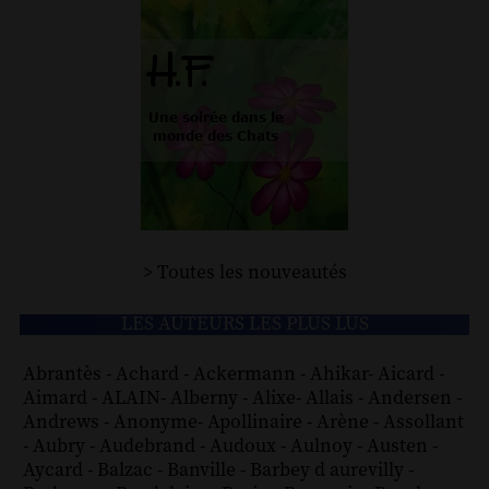
> Toutes les nouveautés
LES AUTEURS LES PLUS LUS
Abrantès
-
Achard
-
Ackermann
-
Ahikar
-
Aicard
-
Aimard
-
ALAIN
-
Alberny
-
Alixe
-
Allais
-
Andersen
-
Andrews
-
Anonyme
-
Apollinaire
-
Arène
-
Assollant
-
Aubry
-
Audebrand
-
Audoux
-
Aulnoy
-
Austen
-
Aycard
-
Balzac
-
Banville
-
Barbey d aurevilly
-