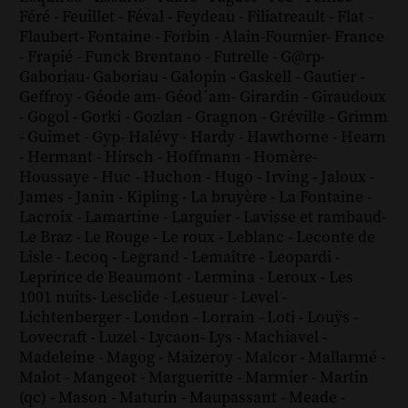
Féré
-
Feuillet
-
Féval
-
Feydeau
-
Filiatreault
-
Flat
-
Flaubert
-
Fontaine
-
Forbin
-
Alain-Fournier
-
France
-
Frapié
-
Funck Brentano
-
Futrelle
-
G@rp
-
Gaboriau
-
Gaboriau
-
Galopin
-
Gaskell
-
Gautier
-
Geffroy
-
Géode am
-
Géod´am
-
Girardin
-
Giraudoux
-
Gogol
-
Gorki
-
Gozlan
-
Gragnon
-
Gréville
-
Grimm
-
Guimet
-
Gyp
-
Halévy
-
Hardy
-
Hawthorne
-
Hearn
-
Hermant
-
Hirsch
-
Hoffmann
-
Homère
-
Houssaye
-
Huc
-
Huchon
-
Hugo
-
Irving
-
Jaloux
-
James
-
Janin
-
Kipling
-
La bruyère
-
La Fontaine
-
Lacroix
-
Lamartine
-
Larguier
-
Lavisse et rambaud
-
Le Braz
-
Le Rouge
-
Le roux
-
Leblanc
-
Leconte de
Lisle
-
Lecoq
-
Legrand
-
Lemaître
-
Leopardi
-
Leprince de Beaumont
-
Lermina
-
Leroux
-
Les
1001 nuits
-
Lesclide
-
Lesueur
-
Level
-
Lichtenberger
-
London
-
Lorrain
-
Loti
-
Louÿs
-
Lovecraft
-
Luzel
-
Lycaon
-
Lys
-
Machiavel
-
Madeleine
-
Magog
-
Maizeroy
-
Malcor
-
Mallarmé
-
Malot
-
Mangeot
-
Margueritte
-
Marmier
-
Martin
(qc)
-
Mason
-
Maturin
-
Maupassant
-
Meade
-