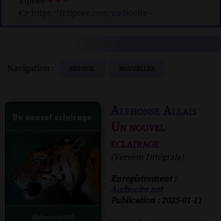
Tipeee
❤❤❤
👉
https://fr.tipeee.com/audiocite
-
Navigation :
RETOUR
NOUVELLES
Alphonse Allais
Un nouvel
éclairage
(Version Intégrale)
Enregistrement :
Audiocite.net
Publication : 2025-01-11