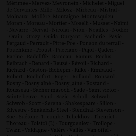
Mérimée
-
Mervez
-
Meyronein
-
Michelet
-
Miguel
de Cervantes
-
Mille
-
Milosz
-
Mirbeau
-
Mistral
-
Moinaux
-
Molière
-
Montaigne
-
Montesquieu
-
Moran
-
Moreau
-
Mortier
-
Moselli
-
Musset
-
Naïmi
-
Navarre
-
Nerval
-
Nicolaï
-
Nion
-
Noailles
-
Nodier
-
Orain
-
Orczy
-
Ouida
-
Ourgant
-
Pacherie
-
Pavie
-
Pergaud
-
Perrault
-
Pitre
-
Poe
-
Ponson du terrail
-
Pouchkine
-
Proust
-
Pucciano
-
Pujol
-
Qaderi
-
Racine
-
Radcliffe
-
Rameau
-
Ramuz
-
Reclus
-
Reibrach
-
Renard
-
Reuzé
-
Révoil
-
Richard
-
Richard - Gaston
-
Richepin
-
Rilke
-
Rimbaud
-
Robert
-
Rochefort
-
Roger
-
Rolland
-
Ronsard
-
Rosny
-
Rosny aîné
-
Rosny_aîné
-
Rostand
-
Rousseau
-
Sacher masoch
-
Sade
-
Saint victor
-
Sainte beuve
-
Sand
-
Sazie
-
Scholl
-
Schwab
-
Schwob
-
Scott
-
Serena
-
Shakespeare
-
Silion
-
Silvestre
-
Snakebzh
-
Steel
-
Stendhal
-
Stevenson
-
Sue
-
Suétone
-
T. combe
-
Tchekhov
-
Theuriet
-
Thoreau
-
Tolstoï (L)
-
Tourgueniev
-
Trollope
-
Twain
-
Valdagne
-
Valéry
-
Vallès
-
Van offel
-