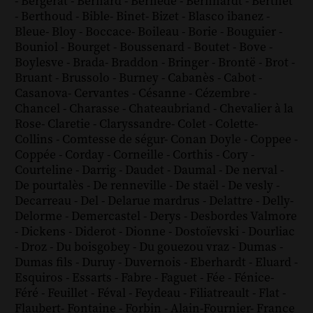
-
Bergerat
-
Bernard
-
Bernède
-
Bernhardt
-
Berthet
-
Berthoud
-
Bible
-
Binet
-
Bizet
-
Blasco ibanez
-
Bleue
-
Bloy
-
Boccace
-
Boileau
-
Borie
-
Bouguier
-
Bouniol
-
Bourget
-
Boussenard
-
Boutet
-
Bove
-
Boylesve
-
Brada
-
Braddon
-
Bringer
-
Brontë
-
Brot
-
Bruant
-
Brussolo
-
Burney
-
Cabanès
-
Cabot
-
Casanova
-
Cervantes
-
Césanne
-
Cézembre
-
Chancel
-
Charasse
-
Chateaubriand
-
Chevalier à la
Rose
-
Claretie
-
Claryssandre
-
Colet
-
Colette
-
Collins
-
Comtesse de ségur
-
Conan Doyle
-
Coppee
-
Coppée
-
Corday
-
Corneille
-
Corthis
-
Cory
-
Courteline
-
Darrig
-
Daudet
-
Daumal
-
De nerval
-
De pourtalès
-
De renneville
-
De staël
-
De vesly
-
Decarreau
-
Del
-
Delarue mardrus
-
Delattre
-
Delly
-
Delorme
-
Demercastel
-
Derys
-
Desbordes Valmore
-
Dickens
-
Diderot
-
Dionne
-
Dostoïevski
-
Dourliac
-
Droz
-
Du boisgobey
-
Du gouezou vraz
-
Dumas
-
Dumas fils
-
Duruy
-
Duvernois
-
Eberhardt
-
Eluard
-
Esquiros
-
Essarts
-
Fabre
-
Faguet
-
Fée
-
Fénice
-
Féré
-
Feuillet
-
Féval
-
Feydeau
-
Filiatreault
-
Flat
-
Flaubert
-
Fontaine
-
Forbin
-
Alain-Fournier
-
France