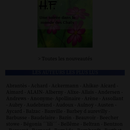
> Toutes les nouveautés
LES AUTEURS LES PLUS LUS
Abrantès
-
Achard
-
Ackermann
-
Ahikar
-
Aicard
-
Aimard
-
ALAIN
-
Alberny
-
Alixe
-
Allais
-
Andersen
-
Andrews
-
Anonyme
-
Apollinaire
-
Arène
-
Assollant
-
Aubry
-
Audebrand
-
Audoux
-
Aulnoy
-
Austen
-
Aycard
-
Balzac
-
Banville
-
Barbey d aurevilly
-
Barbusse
-
Baudelaire
-
Bazin
-
Beauvoir
-
Beecher
stowe
-
Bégonia ´´lili´´
-
Bellême
-
Beltran
-
Bentzon