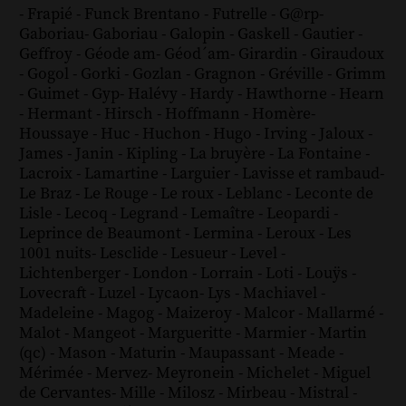
-
Frapié
-
Funck Brentano
-
Futrelle
-
G@rp
-
Gaboriau
-
Gaboriau
-
Galopin
-
Gaskell
-
Gautier
-
Geffroy
-
Géode am
-
Géod´am
-
Girardin
-
Giraudoux
-
Gogol
-
Gorki
-
Gozlan
-
Gragnon
-
Gréville
-
Grimm
-
Guimet
-
Gyp
-
Halévy
-
Hardy
-
Hawthorne
-
Hearn
-
Hermant
-
Hirsch
-
Hoffmann
-
Homère
-
Houssaye
-
Huc
-
Huchon
-
Hugo
-
Irving
-
Jaloux
-
James
-
Janin
-
Kipling
-
La bruyère
-
La Fontaine
-
Lacroix
-
Lamartine
-
Larguier
-
Lavisse et rambaud
-
Le Braz
-
Le Rouge
-
Le roux
-
Leblanc
-
Leconte de
Lisle
-
Lecoq
-
Legrand
-
Lemaître
-
Leopardi
-
Leprince de Beaumont
-
Lermina
-
Leroux
-
Les
1001 nuits
-
Lesclide
-
Lesueur
-
Level
-
Lichtenberger
-
London
-
Lorrain
-
Loti
-
Louÿs
-
Lovecraft
-
Luzel
-
Lycaon
-
Lys
-
Machiavel
-
Madeleine
-
Magog
-
Maizeroy
-
Malcor
-
Mallarmé
-
Malot
-
Mangeot
-
Margueritte
-
Marmier
-
Martin
(qc)
-
Mason
-
Maturin
-
Maupassant
-
Meade
-
Mérimée
-
Mervez
-
Meyronein
-
Michelet
-
Miguel
de Cervantes
-
Mille
-
Milosz
-
Mirbeau
-
Mistral
-