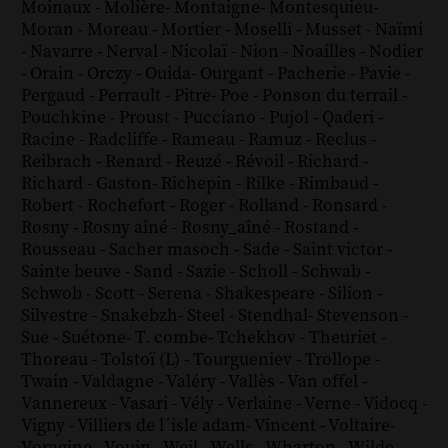
Moinaux
-
Molière
-
Montaigne
-
Montesquieu
-
Moran
-
Moreau
-
Mortier
-
Moselli
-
Musset
-
Naïmi
-
Navarre
-
Nerval
-
Nicolaï
-
Nion
-
Noailles
-
Nodier
-
Orain
-
Orczy
-
Ouida
-
Ourgant
-
Pacherie
-
Pavie
-
Pergaud
-
Perrault
-
Pitre
-
Poe
-
Ponson du terrail
-
Pouchkine
-
Proust
-
Pucciano
-
Pujol
-
Qaderi
-
Racine
-
Radcliffe
-
Rameau
-
Ramuz
-
Reclus
-
Reibrach
-
Renard
-
Reuzé
-
Révoil
-
Richard
-
Richard - Gaston
-
Richepin
-
Rilke
-
Rimbaud
-
Robert
-
Rochefort
-
Roger
-
Rolland
-
Ronsard
-
Rosny
-
Rosny aîné
-
Rosny_aîné
-
Rostand
-
Rousseau
-
Sacher masoch
-
Sade
-
Saint victor
-
Sainte beuve
-
Sand
-
Sazie
-
Scholl
-
Schwab
-
Schwob
-
Scott
-
Serena
-
Shakespeare
-
Silion
-
Silvestre
-
Snakebzh
-
Steel
-
Stendhal
-
Stevenson
-
Sue
-
Suétone
-
T. combe
-
Tchekhov
-
Theuriet
-
Thoreau
-
Tolstoï (L)
-
Tourgueniev
-
Trollope
-
Twain
-
Valdagne
-
Valéry
-
Vallès
-
Van offel
-
Vannereux
-
Vasari
-
Vély
-
Verlaine
-
Verne
-
Vidocq
-
Vigny
-
Villiers de l´isle adam
-
Vincent
-
Voltaire
-
Voragine
-
Vouin
-
Weil
-
Wells
-
Wharton
-
Wilde
-