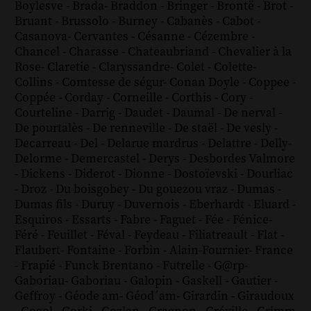
Boylesve
-
Brada
-
Braddon
-
Bringer
-
Brontë
-
Brot
-
Bruant
-
Brussolo
-
Burney
-
Cabanès
-
Cabot
-
Casanova
-
Cervantes
-
Césanne
-
Cézembre
-
Chancel
-
Charasse
-
Chateaubriand
-
Chevalier à la
Rose
-
Claretie
-
Claryssandre
-
Colet
-
Colette
-
Collins
-
Comtesse de ségur
-
Conan Doyle
-
Coppee
-
Coppée
-
Corday
-
Corneille
-
Corthis
-
Cory
-
Courteline
-
Darrig
-
Daudet
-
Daumal
-
De nerval
-
De pourtalès
-
De renneville
-
De staël
-
De vesly
-
Decarreau
-
Del
-
Delarue mardrus
-
Delattre
-
Delly
-
Delorme
-
Demercastel
-
Derys
-
Desbordes Valmore
-
Dickens
-
Diderot
-
Dionne
-
Dostoïevski
-
Dourliac
-
Droz
-
Du boisgobey
-
Du gouezou vraz
-
Dumas
-
Dumas fils
-
Duruy
-
Duvernois
-
Eberhardt
-
Eluard
-
Esquiros
-
Essarts
-
Fabre
-
Faguet
-
Fée
-
Fénice
-
Féré
-
Feuillet
-
Féval
-
Feydeau
-
Filiatreault
-
Flat
-
Flaubert
-
Fontaine
-
Forbin
-
Alain-Fournier
-
France
-
Frapié
-
Funck Brentano
-
Futrelle
-
G@rp
-
Gaboriau
-
Gaboriau
-
Galopin
-
Gaskell
-
Gautier
-
Geffroy
-
Géode am
-
Géod´am
-
Girardin
-
Giraudoux