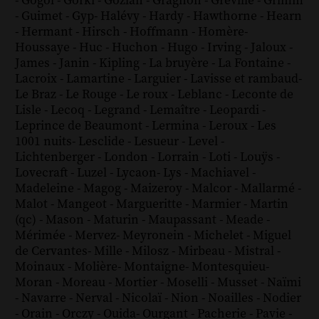
-
Gogol
-
Gorki
-
Gozlan
-
Gragnon
-
Gréville
-
Grimm
-
Guimet
-
Gyp
-
Halévy
-
Hardy
-
Hawthorne
-
Hearn
-
Hermant
-
Hirsch
-
Hoffmann
-
Homère
-
Houssaye
-
Huc
-
Huchon
-
Hugo
-
Irving
-
Jaloux
-
James
-
Janin
-
Kipling
-
La bruyère
-
La Fontaine
-
Lacroix
-
Lamartine
-
Larguier
-
Lavisse et rambaud
-
Le Braz
-
Le Rouge
-
Le roux
-
Leblanc
-
Leconte de
Lisle
-
Lecoq
-
Legrand
-
Lemaître
-
Leopardi
-
Leprince de Beaumont
-
Lermina
-
Leroux
-
Les
1001 nuits
-
Lesclide
-
Lesueur
-
Level
-
Lichtenberger
-
London
-
Lorrain
-
Loti
-
Louÿs
-
Lovecraft
-
Luzel
-
Lycaon
-
Lys
-
Machiavel
-
Madeleine
-
Magog
-
Maizeroy
-
Malcor
-
Mallarmé
-
Malot
-
Mangeot
-
Margueritte
-
Marmier
-
Martin
(qc)
-
Mason
-
Maturin
-
Maupassant
-
Meade
-
Mérimée
-
Mervez
-
Meyronein
-
Michelet
-
Miguel
de Cervantes
-
Mille
-
Milosz
-
Mirbeau
-
Mistral
-
Moinaux
-
Molière
-
Montaigne
-
Montesquieu
-
Moran
-
Moreau
-
Mortier
-
Moselli
-
Musset
-
Naïmi
-
Navarre
-
Nerval
-
Nicolaï
-
Nion
-
Noailles
-
Nodier
-
Orain
-
Orczy
-
Ouida
-
Ourgant
-
Pacherie
-
Pavie
-