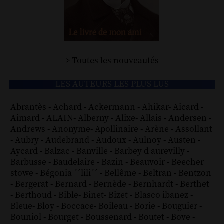
> Toutes les nouveautés
LES AUTEURS LES PLUS LUS
Abrantès
-
Achard
-
Ackermann
-
Ahikar
-
Aicard
-
Aimard
-
ALAIN
-
Alberny
-
Alixe
-
Allais
-
Andersen
-
Andrews
-
Anonyme
-
Apollinaire
-
Arène
-
Assollant
-
Aubry
-
Audebrand
-
Audoux
-
Aulnoy
-
Austen
-
Aycard
-
Balzac
-
Banville
-
Barbey d aurevilly
-
Barbusse
-
Baudelaire
-
Bazin
-
Beauvoir
-
Beecher
stowe
-
Bégonia ´´lili´´
-
Bellême
-
Beltran
-
Bentzon
-
Bergerat
-
Bernard
-
Bernède
-
Bernhardt
-
Berthet
-
Berthoud
-
Bible
-
Binet
-
Bizet
-
Blasco ibanez
-
Bleue
-
Bloy
-
Boccace
-
Boileau
-
Borie
-
Bouguier
-
Bouniol
-
Bourget
-
Boussenard
-
Boutet
-
Bove
-