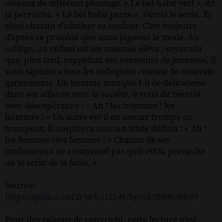
oiseaux de différent plumage. « Le bel habit vert », dit
la perruche. « Le bel habit jaune », s'écria le serin. Et
ainsi chacun d'admirer sa couleur. C'est toujours
d'après ce procédé que nous jugeons le mode. Au
collège, un enfant est un mauvais élève ; soyez sûr
que, plus tard, rappelant ses souvenirs de jeunesse, il
vous signalera tous les collégiens comme de mauvais
garnements. Un homme manque-t-il de délicatesse
dans ses affaires avec la société, il vous dit bientôt
avec désespérance : « Ah ! les hommes ! les
hommes ! » Un autre est-il en amour trompé ou
trompeur, il soupirera avec un triste dédain : « Ah !
les femmes ! les femmes ! » Chacun de ses
malheureux ne comprend pas qu'il est la perruche
ou le serin de la fable. »
Source:
https://gallica.bnf.fr/ark:/12148/bpt6k58306388/f9
Pour des raisons de copyright, cette lecture n'est