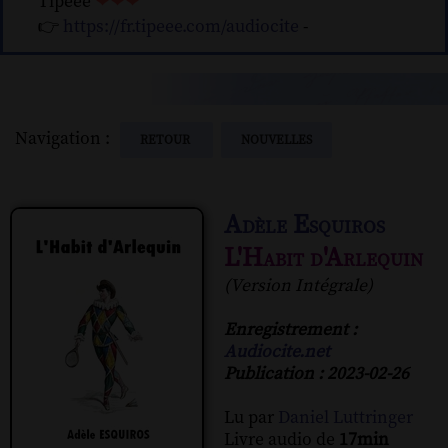
Tipeee
❤❤❤
👉
https://fr.tipeee.com/audiocite
-
Navigation :
RETOUR
NOUVELLES
Adèle Esquiros
L'Habit d'Arlequin
(Version Intégrale)
Enregistrement :
Audiocite.net
Publication : 2023-02-26
Lu par
Daniel Luttringer
Livre audio de
17min