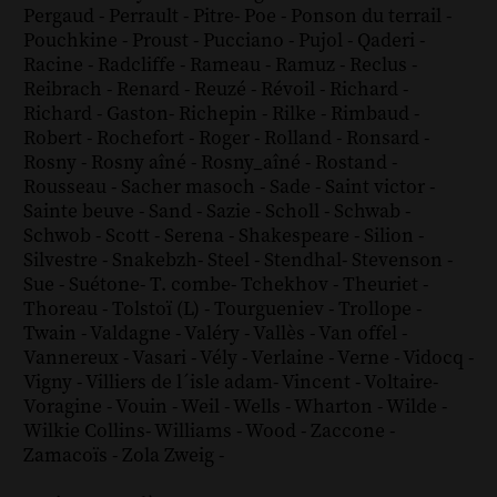
Pergaud
-
Perrault
-
Pitre
-
Poe
-
Ponson du terrail
-
Pouchkine
-
Proust
-
Pucciano
-
Pujol
-
Qaderi
-
Racine
-
Radcliffe
-
Rameau
-
Ramuz
-
Reclus
-
Reibrach
-
Renard
-
Reuzé
-
Révoil
-
Richard
-
Richard - Gaston
-
Richepin
-
Rilke
-
Rimbaud
-
Robert
-
Rochefort
-
Roger
-
Rolland
-
Ronsard
-
Rosny
-
Rosny aîné
-
Rosny_aîné
-
Rostand
-
Rousseau
-
Sacher masoch
-
Sade
-
Saint victor
-
Sainte beuve
-
Sand
-
Sazie
-
Scholl
-
Schwab
-
Schwob
-
Scott
-
Serena
-
Shakespeare
-
Silion
-
Silvestre
-
Snakebzh
-
Steel
-
Stendhal
-
Stevenson
-
Sue
-
Suétone
-
T. combe
-
Tchekhov
-
Theuriet
-
Thoreau
-
Tolstoï (L)
-
Tourgueniev
-
Trollope
-
Twain
-
Valdagne
-
Valéry
-
Vallès
-
Van offel
-
Vannereux
-
Vasari
-
Vély
-
Verlaine
-
Verne
-
Vidocq
-
Vigny
-
Villiers de l´isle adam
-
Vincent
-
Voltaire
-
Voragine
-
Vouin
-
Weil
-
Wells
-
Wharton
-
Wilde
-
Wilkie Collins
-
Williams
-
Wood
-
Zaccone
-
Zamacoïs
-
Zola
Zweig
-