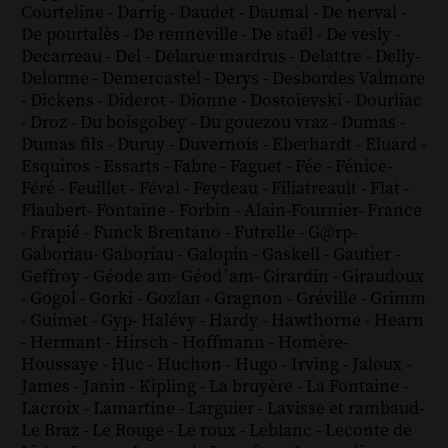
Courteline
-
Darrig
-
Daudet
-
Daumal
-
De nerval
-
De pourtalès
-
De renneville
-
De staël
-
De vesly
-
Decarreau
-
Del
-
Delarue mardrus
-
Delattre
-
Delly
-
Delorme
-
Demercastel
-
Derys
-
Desbordes Valmore
-
Dickens
-
Diderot
-
Dionne
-
Dostoïevski
-
Dourliac
-
Droz
-
Du boisgobey
-
Du gouezou vraz
-
Dumas
-
Dumas fils
-
Duruy
-
Duvernois
-
Eberhardt
-
Eluard
-
Esquiros
-
Essarts
-
Fabre
-
Faguet
-
Fée
-
Fénice
-
Féré
-
Feuillet
-
Féval
-
Feydeau
-
Filiatreault
-
Flat
-
Flaubert
-
Fontaine
-
Forbin
-
Alain-Fournier
-
France
-
Frapié
-
Funck Brentano
-
Futrelle
-
G@rp
-
Gaboriau
-
Gaboriau
-
Galopin
-
Gaskell
-
Gautier
-
Geffroy
-
Géode am
-
Géod´am
-
Girardin
-
Giraudoux
-
Gogol
-
Gorki
-
Gozlan
-
Gragnon
-
Gréville
-
Grimm
-
Guimet
-
Gyp
-
Halévy
-
Hardy
-
Hawthorne
-
Hearn
-
Hermant
-
Hirsch
-
Hoffmann
-
Homère
-
Houssaye
-
Huc
-
Huchon
-
Hugo
-
Irving
-
Jaloux
-
James
-
Janin
-
Kipling
-
La bruyère
-
La Fontaine
-
Lacroix
-
Lamartine
-
Larguier
-
Lavisse et rambaud
-
Le Braz
-
Le Rouge
-
Le roux
-
Leblanc
-
Leconte de