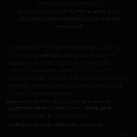
MERCI DE NOUS EN INFORMER.
À LA DIVULGATION D’ATTEINTES AU DROIT, NOUS
ENLÈVERONS IMMÉDIATEMENT LES CONTENUS
CONCERNÉS
CONSENTEMENT DES COOKIES
-
NOTICE RELATIVE À LA
VIE PRIVÉE
- NOS SOURCES:
ART LIBRE
-
ATRAMENTA
-
AUDACITY
-
AUTEURS DU LIBRE
-
B.N.F
-
CREATIVE
COMMONS
-
DOGMAZIC
-
EBOOK
-
FLICKR
-
GALLICA
-
INLIBROVERITAS
-
JAMENDO
-
LES ÉDITIONS DE L'À VENIR
-
MUSOPEN
-
WIKI COMMONS
-
WIKIPEDIA
-
WIKISOURCE
-
PIXABAY
-
NOS RÉFÉRENCEURS
MERCI AU SITE
WWW.ARCHIVE.ORG
QUI HÉBERGE
GRATUITEMENT NOS LIVRES AUDIO | TEMPLATE BY
W3LAYOUTS
| DESIGN:
AGORA CRÉATION
AUDIOCITÉ - ASSOCIATION SANS BUT LUCRATIF