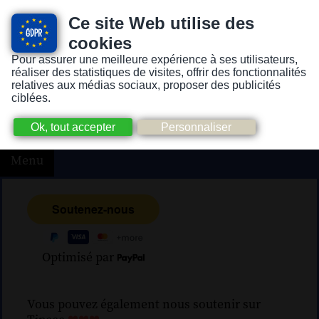
Ce site Web utilise des
cookies
Pour assurer une meilleure expérience à ses utilisateurs,
Version pour personnes mal-voyantes ou non-voyantes
réaliser des statistiques de visites, offrir des fonctionnalités
relatives aux médias sociaux, proposer des publicités
ciblées.
Menu
Optimisé par
Vous pouvez également nous soutenir sur