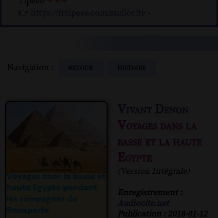
Tipeee
❤❤❤
👉
https://fr.tipeee.com/audiocite
-
Navigation :
RETOUR
HISTOIRE
Vivant Denon
Voyages dans la
basse et la haute
Egypte
(Version Intégrale)
Enregistrement :
Audiocite.net
Publication : 2018-01-12