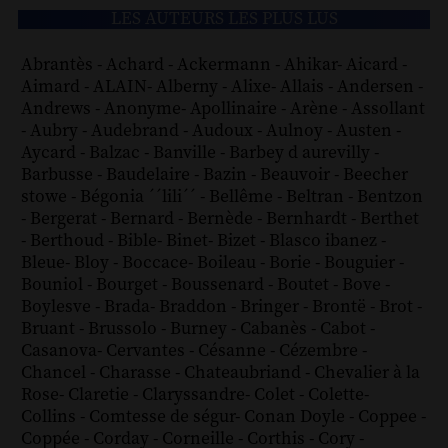
LES AUTEURS LES PLUS LUS
Abrantès
-
Achard
-
Ackermann
-
Ahikar
-
Aicard
-
Aimard
-
ALAIN
-
Alberny
-
Alixe
-
Allais
-
Andersen
-
Andrews
-
Anonyme
-
Apollinaire
-
Arène
-
Assollant
-
Aubry
-
Audebrand
-
Audoux
-
Aulnoy
-
Austen
-
Aycard
-
Balzac
-
Banville
-
Barbey d aurevilly
-
Barbusse
-
Baudelaire
-
Bazin
-
Beauvoir
-
Beecher
stowe
-
Bégonia ´´lili´´
-
Bellême
-
Beltran
-
Bentzon
-
Bergerat
-
Bernard
-
Bernède
-
Bernhardt
-
Berthet
-
Berthoud
-
Bible
-
Binet
-
Bizet
-
Blasco ibanez
-
Bleue
-
Bloy
-
Boccace
-
Boileau
-
Borie
-
Bouguier
-
Bouniol
-
Bourget
-
Boussenard
-
Boutet
-
Bove
-
Boylesve
-
Brada
-
Braddon
-
Bringer
-
Brontë
-
Brot
-
Bruant
-
Brussolo
-
Burney
-
Cabanès
-
Cabot
-
Casanova
-
Cervantes
-
Césanne
-
Cézembre
-
Chancel
-
Charasse
-
Chateaubriand
-
Chevalier à la
Rose
-
Claretie
-
Claryssandre
-
Colet
-
Colette
-
Collins
-
Comtesse de ségur
-
Conan Doyle
-
Coppee
-
Coppée
-
Corday
-
Corneille
-
Corthis
-
Cory
-