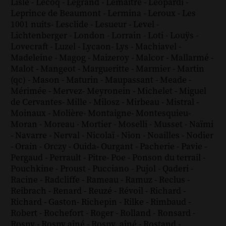
Lisle
-
Lecoq
-
Legrand
-
Lemaître
-
Leopardi
-
Leprince de Beaumont
-
Lermina
-
Leroux
-
Les
1001 nuits
-
Lesclide
-
Lesueur
-
Level
-
Lichtenberger
-
London
-
Lorrain
-
Loti
-
Louÿs
-
Lovecraft
-
Luzel
-
Lycaon
-
Lys
-
Machiavel
-
Madeleine
-
Magog
-
Maizeroy
-
Malcor
-
Mallarmé
-
Malot
-
Mangeot
-
Margueritte
-
Marmier
-
Martin
(qc)
-
Mason
-
Maturin
-
Maupassant
-
Meade
-
Mérimée
-
Mervez
-
Meyronein
-
Michelet
-
Miguel
de Cervantes
-
Mille
-
Milosz
-
Mirbeau
-
Mistral
-
Moinaux
-
Molière
-
Montaigne
-
Montesquieu
-
Moran
-
Moreau
-
Mortier
-
Moselli
-
Musset
-
Naïmi
-
Navarre
-
Nerval
-
Nicolaï
-
Nion
-
Noailles
-
Nodier
-
Orain
-
Orczy
-
Ouida
-
Ourgant
-
Pacherie
-
Pavie
-
Pergaud
-
Perrault
-
Pitre
-
Poe
-
Ponson du terrail
-
Pouchkine
-
Proust
-
Pucciano
-
Pujol
-
Qaderi
-
Racine
-
Radcliffe
-
Rameau
-
Ramuz
-
Reclus
-
Reibrach
-
Renard
-
Reuzé
-
Révoil
-
Richard
-
Richard - Gaston
-
Richepin
-
Rilke
-
Rimbaud
-
Robert
-
Rochefort
-
Roger
-
Rolland
-
Ronsard
-
Rosny
-
Rosny aîné
-
Rosny_aîné
-
Rostand
-