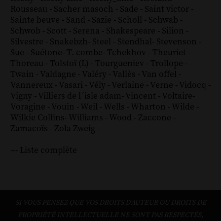
Rousseau
-
Sacher masoch
-
Sade
-
Saint victor
-
Sainte beuve
-
Sand
-
Sazie
-
Scholl
-
Schwab
-
Schwob
-
Scott
-
Serena
-
Shakespeare
-
Silion
-
Silvestre
-
Snakebzh
-
Steel
-
Stendhal
-
Stevenson
-
Sue
-
Suétone
-
T. combe
-
Tchekhov
-
Theuriet
-
Thoreau
-
Tolstoï (L)
-
Tourgueniev
-
Trollope
-
Twain
-
Valdagne
-
Valéry
-
Vallès
-
Van offel
-
Vannereux
-
Vasari
-
Vély
-
Verlaine
-
Verne
-
Vidocq
-
Vigny
-
Villiers de l´isle adam
-
Vincent
-
Voltaire
-
Voragine
-
Vouin
-
Weil
-
Wells
-
Wharton
-
Wilde
-
Wilkie Collins
-
Williams
-
Wood
-
Zaccone
-
Zamacoïs
-
Zola
Zweig
-
--- Liste complète
SI VOUS PENSEZ QUE VOS DROITS D'AUTEUR OU DROITS DE
PROPRIÉTÉ INTELLECTUELLE NE SONT PAS RESPECTÉS,