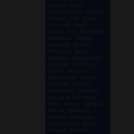
Lesueur
-
Level
-
Lichtenberger
-
London
-
Lorrain
-
Loti
-
Louÿs
-
Lovecraft
-
Luzel
-
Lycaon
-
Lys
-
Machiavel
-
Madeleine
-
Magog
-
Maizeroy
-
Malcor
-
Mallarmé
-
Malot
-
Mangeot
-
Margueritte
-
Marmier
-
Martin (qc)
-
Mason
-
Maturin
-
Maupassant
-
Meade
-
Mérimée
-
Mervez
-
Meyronein
-
Michelet
-
Miguel de Cervantes
-
Mille
-
Milosz
-
Mirbeau
-
Mistral
-
Moinaux
-
Molière
-
Montaigne
-
Montesquieu
-
Moran
-
Moreau
-
Mortier
-