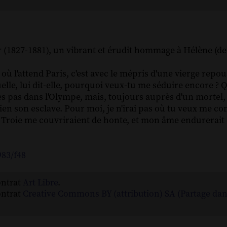
r (1827-1881), un vibrant et érudit hommage à Hélène (de 
re où l'attend Paris, c'est avec le mépris d'une vierge rep
elle, lui dit-elle, pourquoi veux-tu me séduire encore ? Q
es pas dans l'Olympe, mais, toujours auprès d'un mortel,
bien son esclave. Pour moi, je n'irai pas où tu veux me co
Troie me couvriraient de honte, et mon âme endurerait 
983/f48
ontrat
Art Libre
.
ontrat
Creative Commons BY (attribution) SA (Partage da