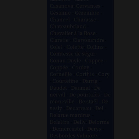
Casanova
-
Cervantes
-
Césanne
-
Cézembre
-
Chancel
-
Charasse
-
Chateaubriand
-
Chevalier à la Rose
-
Claretie
-
Claryssandre
-
Colet
-
Colette
-
Collins
-
Comtesse de ségur
-
Conan Doyle
-
Coppee
-
Coppée
-
Corday
-
Corneille
-
Corthis
-
Cory
-
Courteline
-
Darrig
-
Daudet
-
Daumal
-
De
nerval
-
De pourtalès
-
De
renneville
-
De staël
-
De
vesly
-
Decarreau
-
Del
-
Delarue mardrus
-
Delattre
-
Delly
-
Delorme
-
Demercastel
-
Derys
-
Desbordes Valmore
-