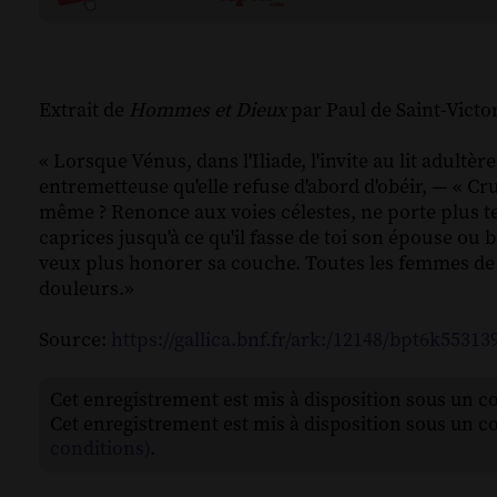
Extrait de
Hommes et Dieux
par Paul de Saint-Victo
« Lorsque Vénus, dans l'Iliade, l'invite au lit adultè
entremetteuse qu'elle refuse d'abord d'obéir, — « Cru
même ? Renonce aux voies célestes, ne porte plus t
caprices jusqu'à ce qu'il fasse de toi son épouse ou 
veux plus honorer sa couche. Toutes les femmes de 
douleurs.»
Source:
https://gallica.bnf.fr/ark:/12148/bpt6k55313
Cet enregistrement est mis à disposition sous un c
Cet enregistrement est mis à disposition sous un c
conditions)
.