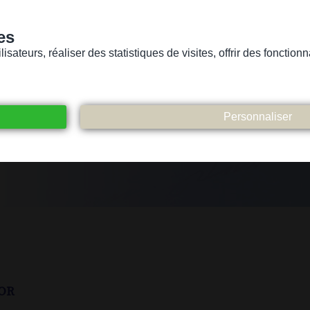
es
sateurs, réaliser des statistiques de visites, offrir des fonctio
Version pour personnes mal-voyantes ou non-voyantes
ices
Suivez-nous
Participez
Contact
or