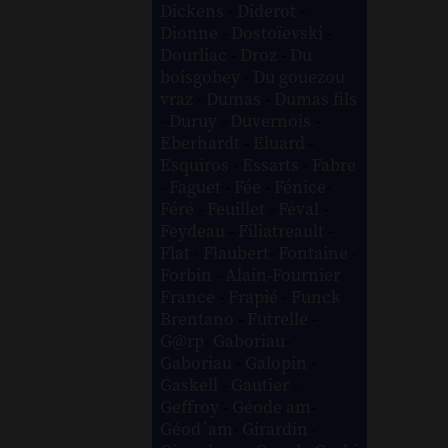
Dickens
-
Diderot
-
Dionne
-
Dostoïevski
-
Dourliac
-
Droz
-
Du
boisgobey
-
Du gouezou
vraz
-
Dumas
-
Dumas fils
-
Duruy
-
Duvernois
-
Eberhardt
-
Eluard
-
Esquiros
-
Essarts
-
Fabre
-
Faguet
-
Fée
-
Fénice
-
Féré
-
Feuillet
-
Féval
-
Feydeau
-
Filiatreault
-
Flat
-
Flaubert
-
Fontaine
-
Forbin
-
Alain-Fournier
-
France
-
Frapié
-
Funck
Brentano
-
Futrelle
-
G@rp
-
Gaboriau
-
Gaboriau
-
Galopin
-
Gaskell
-
Gautier
-
Geffroy
-
Géode am
-
Géod´am
-
Girardin
-