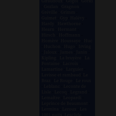
Giraudoux
-
Gogol
-
Gorki
-
Gozlan
-
Gragnon
-
Gréville
-
Grimm
-
Guimet
-
Gyp
-
Halévy
-
Hardy
-
Hawthorne
-
Hearn
-
Hermant
-
Hirsch
-
Hoffmann
-
Homère
-
Houssaye
-
Huc
-
Huchon
-
Hugo
-
Irving
-
Jaloux
-
James
-
Janin
-
Kipling
-
La bruyère
-
La
Fontaine
-
Lacroix
-
Lamartine
-
Larguier
-
Lavisse et rambaud
-
Le
Braz
-
Le Rouge
-
Le roux
-
Leblanc
-
Leconte de
Lisle
-
Lecoq
-
Legrand
-
Lemaître
-
Leopardi
-
Leprince de Beaumont
-
Lermina
-
Leroux
-
Les
1001 nuits
-
Lesclide
-