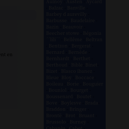
Aulnoy
-
Austen
-
Aycard
-
Balzac
-
Banville
-
Barbey d aurevilly
-
Barbusse
-
Baudelaire
-
Bazin
-
Beauvoir
-
Beecher stowe
-
Bégonia
´´lili´´
-
Bellême
-
Beltran
-
Bentzon
-
Bergerat
-
Bernard
-
Bernède
-
ent en
Bernhardt
-
Berthet
-
Berthoud
-
Bible
-
Binet
-
Bizet
-
Blasco ibanez
-
Bleue
-
Bloy
-
Boccace
-
Boileau
-
Borie
-
Bouguier
-
Bouniol
-
Bourget
-
Boussenard
-
Boutet
-
Bove
-
Boylesve
-
Brada
-
Braddon
-
Bringer
-
Brontë
-
Brot
-
Bruant
-
Brussolo
-
Burney
-
Cabanès
-
Cabot
-