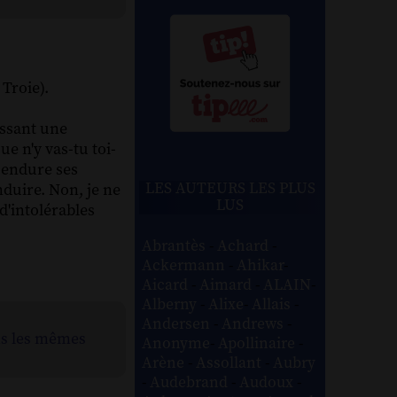
Troie).
oussant une
ue n'y vas-tu toi-
 endure ses
LES AUTEURS LES PLUS
nduire. Non, je ne
LUS
d'intolérables
Abrantès
-
Achard
-
Ackermann
-
Ahikar
-
Aicard
-
Aimard
-
ALAIN
-
Alberny
-
Alixe
-
Allais
-
Andersen
-
Andrews
-
ns les mêmes
Anonyme
-
Apollinaire
-
Arène
-
Assollant
-
Aubry
-
Audebrand
-
Audoux
-