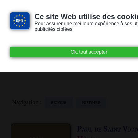
Ce site Web utilise des cooki
Pour assurer une meilleure expérience à ses utili
publicités ciblées.
Accueil
Livres audio
Lecteurs / Lectr
Navigation :
RETOUR
HISTOIRE
Paul de Saint Vict