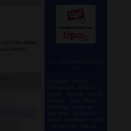
 – 6-5 Une reine :
at à l'autre
LES AUTEURS LES PLUS
LUS
ation
Abrantès
-
Achard
-
Ackermann
-
Ahikar
-
Aicard
-
Aimard
-
ALAIN
-
Alberny
-
Alixe
-
Allais
-
Andersen
-
Andrews
-
Anonyme
-
Apollinaire
-
Arène
-
Assollant
-
Aubry
-
Audebrand
-
Audoux
-