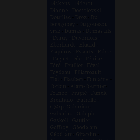
Dickens
-
Diderot
-
Dionne
-
Dostoïevski
-
Dourliac
-
Droz
-
Du
boisgobey
-
Du gouezou
vraz
-
Dumas
-
Dumas fils
-
Duruy
-
Duvernois
-
Eberhardt
-
Eluard
-
Esquiros
-
Essarts
-
Fabre
-
Faguet
-
Fée
-
Fénice
-
Féré
-
Feuillet
-
Féval
-
Feydeau
-
Filiatreault
-
Flat
-
Flaubert
-
Fontaine
-
Forbin
-
Alain-Fournier
-
France
-
Frapié
-
Funck
Brentano
-
Futrelle
-
G@rp
-
Gaboriau
-
Gaboriau
-
Galopin
-
Gaskell
-
Gautier
-
Geffroy
-
Géode am
-
Géod´am
-
Girardin
-