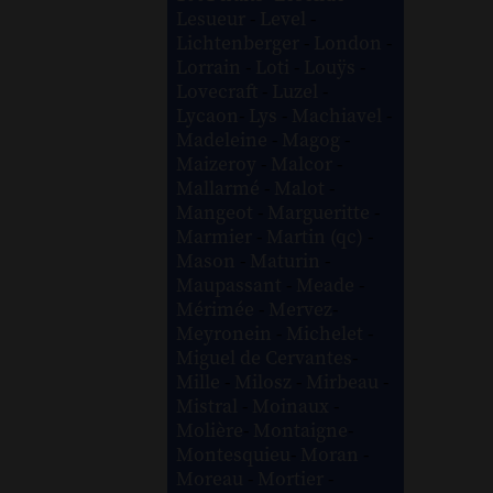
Lesueur
-
Level
-
Lichtenberger
-
London
-
Lorrain
-
Loti
-
Louÿs
-
Lovecraft
-
Luzel
-
Lycaon
-
Lys
-
Machiavel
-
Madeleine
-
Magog
-
Maizeroy
-
Malcor
-
Mallarmé
-
Malot
-
Mangeot
-
Margueritte
-
Marmier
-
Martin (qc)
-
Mason
-
Maturin
-
Maupassant
-
Meade
-
Mérimée
-
Mervez
-
Meyronein
-
Michelet
-
Miguel de Cervantes
-
Mille
-
Milosz
-
Mirbeau
-
Mistral
-
Moinaux
-
Molière
-
Montaigne
-
Montesquieu
-
Moran
-
Moreau
-
Mortier
-