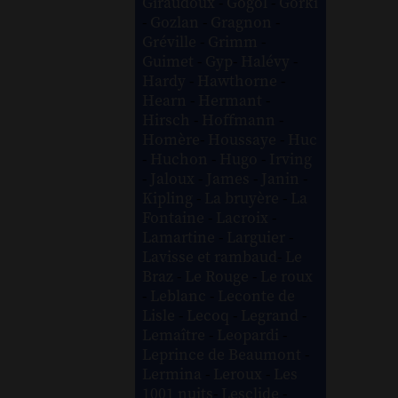
Giraudoux
-
Gogol
-
Gorki
-
Gozlan
-
Gragnon
-
Gréville
-
Grimm
-
Guimet
-
Gyp
-
Halévy
-
Hardy
-
Hawthorne
-
Hearn
-
Hermant
-
Hirsch
-
Hoffmann
-
Homère
-
Houssaye
-
Huc
-
Huchon
-
Hugo
-
Irving
-
Jaloux
-
James
-
Janin
-
Kipling
-
La bruyère
-
La
Fontaine
-
Lacroix
-
Lamartine
-
Larguier
-
Lavisse et rambaud
-
Le
Braz
-
Le Rouge
-
Le roux
-
Leblanc
-
Leconte de
Lisle
-
Lecoq
-
Legrand
-
Lemaître
-
Leopardi
-
Leprince de Beaumont
-
Lermina
-
Leroux
-
Les
1001 nuits
-
Lesclide
-