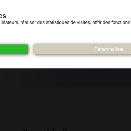
es
sateurs, réaliser des statistiques de visites, offrir des fonctio
Version pour personnes mal-voyantes ou non-voyantes
ices
Suivez-nous
Participez
Contact