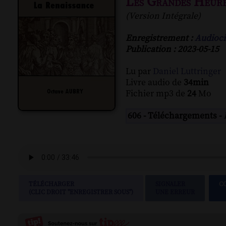
Les Grandes Heure
(Version Intégrale)
Enregistrement :
Audioci
Publication : 2023-05-15
Lu par
Daniel Luttringer
Livre audio de
34min
Fichier mp3 de
24
Mo
606 - Téléchargements -
TÉLÉCHARGER
SIGNALER
C
(CLIC DROIT "ENREGISTRER SOUS")
UNE ERREUR