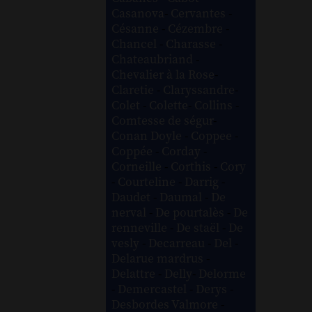
Casanova
-
Cervantes
-
Césanne
-
Cézembre
-
Chancel
-
Charasse
-
Chateaubriand
-
Chevalier à la Rose
-
Claretie
-
Claryssandre
-
Colet
-
Colette
-
Collins
-
Comtesse de ségur
-
Conan Doyle
-
Coppee
-
Coppée
-
Corday
-
Corneille
-
Corthis
-
Cory
-
Courteline
-
Darrig
-
Daudet
-
Daumal
-
De
nerval
-
De pourtalès
-
De
renneville
-
De staël
-
De
vesly
-
Decarreau
-
Del
-
Delarue mardrus
-
Delattre
-
Delly
-
Delorme
-
Demercastel
-
Derys
-
Desbordes Valmore
-