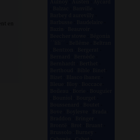
Aulnoy
-
Austen
-
Aycard
-
Balzac
-
Banville
-
Barbey d aurevilly
-
Barbusse
-
Baudelaire
-
ent en
Bazin
-
Beauvoir
-
Beecher stowe
-
Bégonia
´´lili´´
-
Bellême
-
Beltran
-
Bentzon
-
Bergerat
-
Bernard
-
Bernède
-
Bernhardt
-
Berthet
-
Berthoud
-
Bible
-
Binet
-
Bizet
-
Blasco ibanez
-
Bleue
-
Bloy
-
Boccace
-
Boileau
-
Borie
-
Bouguier
-
Bouniol
-
Bourget
-
Boussenard
-
Boutet
-
Bove
-
Boylesve
-
Brada
-
Braddon
-
Bringer
-
Brontë
-
Brot
-
Bruant
-
Brussolo
-
Burney
-
Cabanès
-
Cabot
-