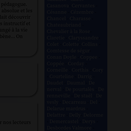
t pédagogue.
Casanova
-
Cervantes
-
 absolue et les
Césanne
-
Cézembre
-
ait découvrir
Chancel
-
Charasse
-
 instructif et
Chateaubriand
-
angé à la vie
Chevalier à la Rose
-
ébène... On
Claretie
-
Claryssandre
-
Colet
-
Colette
-
Collins
-
Comtesse de ségur
-
Conan Doyle
-
Coppee
-
Coppée
-
Corday
-
Corneille
-
Corthis
-
Cory
-
Courteline
-
Darrig
-
Daudet
-
Daumal
-
De
nerval
-
De pourtalès
-
De
renneville
-
De staël
-
De
vesly
-
Decarreau
-
Del
-
Delarue mardrus
-
Delattre
-
Delly
-
Delorme
-
Demercastel
-
Derys
-
r nos lecteurs
Desbordes Valmore
-