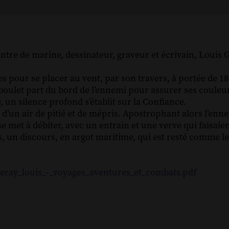
intre de marine, dessinateur, graveur et écrivain, Louis 
es pour se placer au vent, par son travers, à portée de 18
boulet part du bord de l’ennemi pour assurer ses couleur
 un silence profond s’établit sur la Confiance.
 d’un air de pitié et de mépris. Apostrophant alors l’enn
e met à débiter, avec un entrain et une verve qui faisaien
s, un discours, en argot maritime, qui est resté comme l
neray_louis_-_voyages_aventures_et_combats.pdf