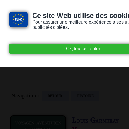
Ce site Web utilise des cooki
Pour assurer une meilleure expérience à ses utili
publicités ciblées.
Accueil
Livres audio
Lecteurs / Lectr
Navigation :
RETOUR
HISTOIRE
Louis Garneray