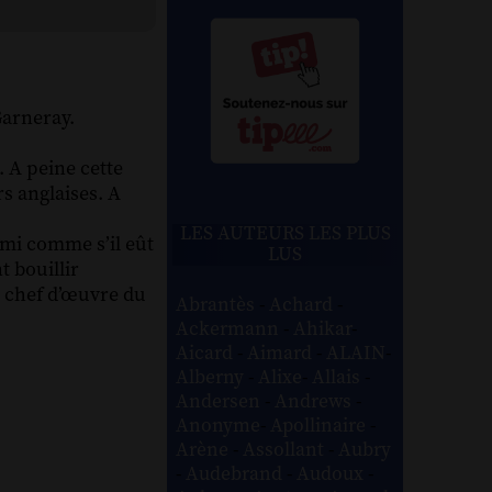
Garneray.
. A peine cette
s anglaises. A
LES AUTEURS LES PLUS
emi comme s’il eût
LUS
t bouillir
e chef d’œuvre du
Abrantès
-
Achard
-
Ackermann
-
Ahikar
-
Aicard
-
Aimard
-
ALAIN
-
Alberny
-
Alixe
-
Allais
-
Andersen
-
Andrews
-
Anonyme
-
Apollinaire
-
Arène
-
Assollant
-
Aubry
-
Audebrand
-
Audoux
-