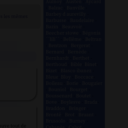
Aulnoy
-
Austen
-
Aycard
-
Balzac
-
Banville
-
Barbey d aurevilly
-
ns les mêmes
Barbusse
-
Baudelaire
-
Bazin
-
Beauvoir
-
Beecher stowe
-
Bégonia
´´lili´´
-
Bellême
-
Beltran
-
Bentzon
-
Bergerat
-
Bernard
-
Bernède
-
Bernhardt
-
Berthet
-
Berthoud
-
Bible
-
Binet
-
Bizet
-
Blasco ibanez
-
Bleue
-
Bloy
-
Boccace
-
Boileau
-
Borie
-
Bouguier
-
Bouniol
-
Bourget
-
Boussenard
-
Boutet
-
Bove
-
Boylesve
-
Brada
-
Braddon
-
Bringer
-
Brontë
-
Brot
-
Bruant
-
Brussolo
-
Burney
-
rouve tout de
Cabanès
-
Cabot
-