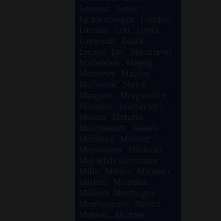
Lesueur
-
Level
-
Lichtenberger
-
London
-
Lorrain
-
Loti
-
Louÿs
-
Lovecraft
-
Luzel
-
Lycaon
-
Lys
-
Machiavel
-
Madeleine
-
Magog
-
Maizeroy
-
Malcor
-
Mallarmé
-
Malot
-
Mangeot
-
Margueritte
-
Marmier
-
Martin (qc)
-
Mason
-
Maturin
-
Maupassant
-
Meade
-
Mérimée
-
Mervez
-
Meyronein
-
Michelet
-
Miguel de Cervantes
-
Mille
-
Milosz
-
Mirbeau
-
Mistral
-
Moinaux
-
Molière
-
Montaigne
-
Montesquieu
-
Moran
-
Moreau
-
Mortier
-