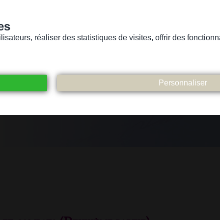
es
sateurs, réaliser des statistiques de visites, offrir des fonctio
Version pour personnes mal-voyantes ou non-voyantes
ices
Suivez-nous
Participez
Contact