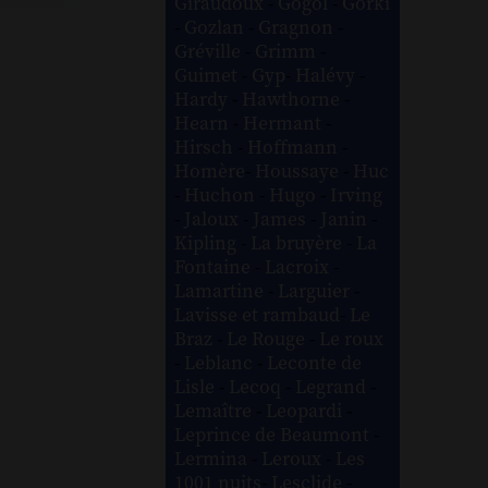
Giraudoux
-
Gogol
-
Gorki
-
Gozlan
-
Gragnon
-
Gréville
-
Grimm
-
Guimet
-
Gyp
-
Halévy
-
Hardy
-
Hawthorne
-
Hearn
-
Hermant
-
Hirsch
-
Hoffmann
-
Homère
-
Houssaye
-
Huc
-
Huchon
-
Hugo
-
Irving
-
Jaloux
-
James
-
Janin
-
Kipling
-
La bruyère
-
La
Fontaine
-
Lacroix
-
Lamartine
-
Larguier
-
Lavisse et rambaud
-
Le
Braz
-
Le Rouge
-
Le roux
-
Leblanc
-
Leconte de
Lisle
-
Lecoq
-
Legrand
-
Lemaître
-
Leopardi
-
Leprince de Beaumont
-
Lermina
-
Leroux
-
Les
1001 nuits
-
Lesclide
-