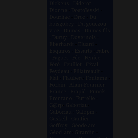
Dickens
-
Diderot
-
Dionne
-
Dostoïevski
-
Dourliac
-
Droz
-
Du
boisgobey
-
Du gouezou
vraz
-
Dumas
-
Dumas fils
-
Duruy
-
Duvernois
-
Eberhardt
-
Eluard
-
Esquiros
-
Essarts
-
Fabre
-
Faguet
-
Fée
-
Fénice
-
Féré
-
Feuillet
-
Féval
-
Feydeau
-
Filiatreault
-
Flat
-
Flaubert
-
Fontaine
-
Forbin
-
Alain-Fournier
-
France
-
Frapié
-
Funck
Brentano
-
Futrelle
-
G@rp
-
Gaboriau
-
Gaboriau
-
Galopin
-
Gaskell
-
Gautier
-
Geffroy
-
Géode am
-
Géod´am
-
Girardin
-