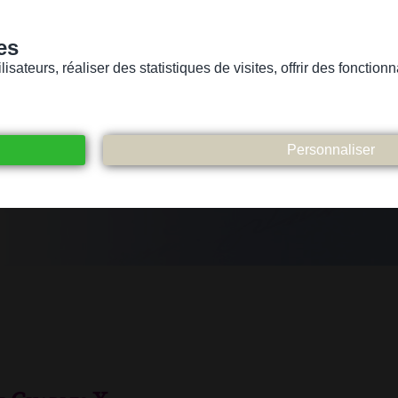
es
sateurs, réaliser des statistiques de visites, offrir des fonctio
Version pour personnes mal-voyantes ou non-voyantes
ices
Suivez-nous
Participez
Contact