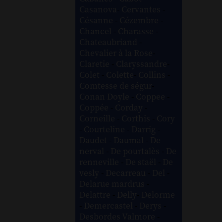
Casanova
-
Cervantes
-
Césanne
-
Cézembre
-
Chancel
-
Charasse
-
Chateaubriand
-
Chevalier à la Rose
-
Claretie
-
Claryssandre
-
Colet
-
Colette
-
Collins
-
Comtesse de ségur
-
Conan Doyle
-
Coppee
-
Coppée
-
Corday
-
Corneille
-
Corthis
-
Cory
-
Courteline
-
Darrig
-
Daudet
-
Daumal
-
De
nerval
-
De pourtalès
-
De
renneville
-
De staël
-
De
vesly
-
Decarreau
-
Del
-
Delarue mardrus
-
Delattre
-
Delly
-
Delorme
-
Demercastel
-
Derys
-
Desbordes Valmore
-