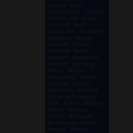
Lesueur
-
Level
-
Lichtenberger
-
London
-
Lorrain
-
Loti
-
Louÿs
-
Lovecraft
-
Luzel
-
Lycaon
-
Lys
-
Machiavel
-
Madeleine
-
Magog
-
Maizeroy
-
Malcor
-
Mallarmé
-
Malot
-
Mangeot
-
Margueritte
-
Marmier
-
Martin (qc)
-
Mason
-
Maturin
-
Maupassant
-
Meade
-
Mérimée
-
Mervez
-
Meyronein
-
Michelet
-
Miguel de Cervantes
-
Mille
-
Milosz
-
Mirbeau
-
Mistral
-
Moinaux
-
Molière
-
Montaigne
-
Montesquieu
-
Moran
-
Moreau
-
Mortier
-