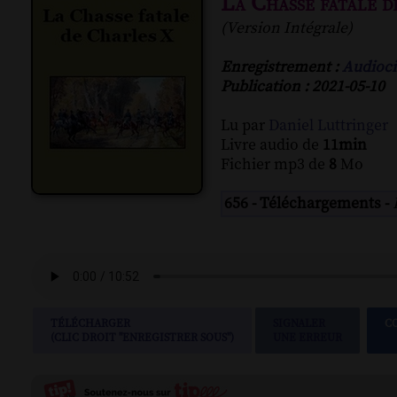
La Chasse fatale d
(Version Intégrale)
Enregistrement :
Audioci
Publication : 2021-05-10
Lu par
Daniel Luttringer
Livre audio de
11min
Fichier mp3 de
8
Mo
656 - Téléchargements -
TÉLÉCHARGER
SIGNALER
C
(CLIC DROIT "ENREGISTRER SOUS")
UNE ERREUR