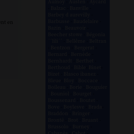
Aulnoy
-
Austen
-
Aycard
-
Balzac
-
Banville
-
Barbey d aurevilly
-
Barbusse
-
Baudelaire
-
ent en
Bazin
-
Beauvoir
-
Beecher stowe
-
Bégonia
´´lili´´
-
Bellême
-
Beltran
-
Bentzon
-
Bergerat
-
Bernard
-
Bernède
-
Bernhardt
-
Berthet
-
Berthoud
-
Bible
-
Binet
-
Bizet
-
Blasco ibanez
-
Bleue
-
Bloy
-
Boccace
-
Boileau
-
Borie
-
Bouguier
-
Bouniol
-
Bourget
-
Boussenard
-
Boutet
-
Bove
-
Boylesve
-
Brada
-
Braddon
-
Bringer
-
Brontë
-
Brot
-
Bruant
-
Brussolo
-
Burney
-
Cabanès
-
Cabot
-