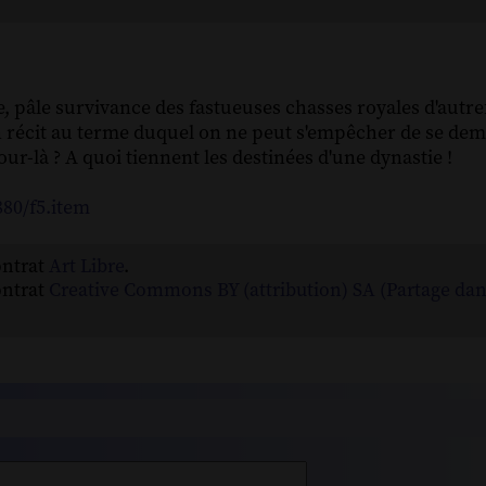
pâle survivance des fastueuses chasses royales d'autref
n récit au terme duquel on ne peut s'empêcher de se dem
e jour-là ? A quoi tiennent les destinées d'une dynastie !
880/f5.item
ontrat
Art Libre
.
ontrat
Creative Commons BY (attribution) SA (Partage da