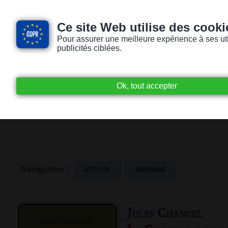
Ce site Web utilise des cooki
Pour assurer une meilleure expérience à ses utili
publicités ciblées.
Accueil
Livres audio
Lecteurs / Lectr
Navigation :
RETOUR
HISTOIRE
Jules Chancel