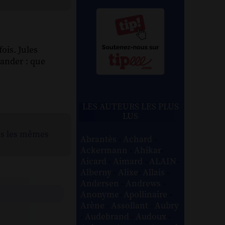
ois. Jules
ander : que
LES AUTEURS LES PLUS
LUS
ns les mêmes
Abrantès
-
Achard
-
Ackermann
-
Ahikar
-
Aicard
-
Aimard
-
ALAIN
-
Alberny
-
Alixe
-
Allais
-
Andersen
-
Andrews
-
Anonyme
-
Apollinaire
-
Arène
-
Assollant
-
Aubry
-
Audebrand
-
Audoux
-