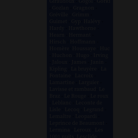
Giraudoux
-
Gogol
-
Gorki
-
Gozlan
-
Gragnon
-
Gréville
-
Grimm
-
Guimet
-
Gyp
-
Halévy
-
Hardy
-
Hawthorne
-
Hearn
-
Hermant
-
Hirsch
-
Hoffmann
-
Homère
-
Houssaye
-
Huc
-
Huchon
-
Hugo
-
Irving
-
Jaloux
-
James
-
Janin
-
Kipling
-
La bruyère
-
La
Fontaine
-
Lacroix
-
Lamartine
-
Larguier
-
Lavisse et rambaud
-
Le
Braz
-
Le Rouge
-
Le roux
-
Leblanc
-
Leconte de
Lisle
-
Lecoq
-
Legrand
-
Lemaître
-
Leopardi
-
Leprince de Beaumont
-
Lermina
-
Leroux
-
Les
1001 nuits
-
Lesclide
-