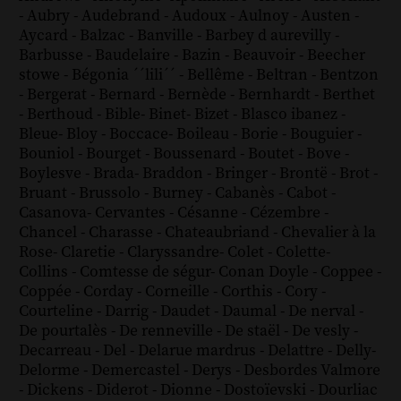
-
Aubry
-
Audebrand
-
Audoux
-
Aulnoy
-
Austen
-
Aycard
-
Balzac
-
Banville
-
Barbey d aurevilly
-
Barbusse
-
Baudelaire
-
Bazin
-
Beauvoir
-
Beecher
stowe
-
Bégonia ´´lili´´
-
Bellême
-
Beltran
-
Bentzon
-
Bergerat
-
Bernard
-
Bernède
-
Bernhardt
-
Berthet
-
Berthoud
-
Bible
-
Binet
-
Bizet
-
Blasco ibanez
-
Bleue
-
Bloy
-
Boccace
-
Boileau
-
Borie
-
Bouguier
-
Bouniol
-
Bourget
-
Boussenard
-
Boutet
-
Bove
-
Boylesve
-
Brada
-
Braddon
-
Bringer
-
Brontë
-
Brot
-
Bruant
-
Brussolo
-
Burney
-
Cabanès
-
Cabot
-
Casanova
-
Cervantes
-
Césanne
-
Cézembre
-
Chancel
-
Charasse
-
Chateaubriand
-
Chevalier à la
Rose
-
Claretie
-
Claryssandre
-
Colet
-
Colette
-
Collins
-
Comtesse de ségur
-
Conan Doyle
-
Coppee
-
Coppée
-
Corday
-
Corneille
-
Corthis
-
Cory
-
Courteline
-
Darrig
-
Daudet
-
Daumal
-
De nerval
-
De pourtalès
-
De renneville
-
De staël
-
De vesly
-
Decarreau
-
Del
-
Delarue mardrus
-
Delattre
-
Delly
-
Delorme
-
Demercastel
-
Derys
-
Desbordes Valmore
-
Dickens
-
Diderot
-
Dionne
-
Dostoïevski
-
Dourliac