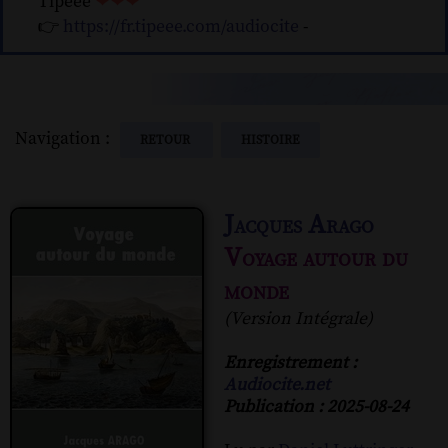
Tipeee
❤❤❤
👉
https://fr.tipeee.com/audiocite
-
Navigation :
RETOUR
HISTOIRE
Jacques Arago
Voyage autour du
monde
(Version Intégrale)
Enregistrement :
Audiocite.net
Publication : 2025-08-24