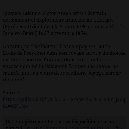
Jacques-Étienne-Victor Arago est un écrivain,
dessinateur et explorateur français, né à Estagel
(Pyrénées-Orientales) le 6 mars 1790 et mort à Rio de
Janeiro (Brésil) le 27 novembre 1854.
En tant que dessinateur, il accompagne Claude-
Louis de Freycinet dans son voyage autour du monde
en 1817 à bord de l'
Uranie
, dont il tire un livre à
succès nommé initialement
Promenade autour du
monde
, puis au cours des rééditions
Voyage autour
du monde.
Source:
https://gallica.bnf.fr/ark:/12148/bpt6k65442184.r=jac
rk=42918;4
Cet enregistrement est mis à disposition sous un
contrat
Creative Commons BY (attribution) NC (Pas