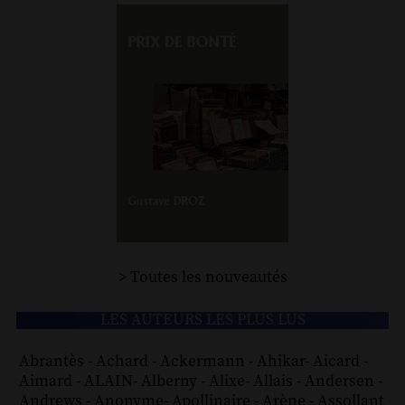
> Toutes les nouveautés
LES AUTEURS LES PLUS LUS
Abrantès
-
Achard
-
Ackermann
-
Ahikar
-
Aicard
-
Aimard
-
ALAIN
-
Alberny
-
Alixe
-
Allais
-
Andersen
-
Andrews
-
Anonyme
-
Apollinaire
-
Arène
-
Assollant