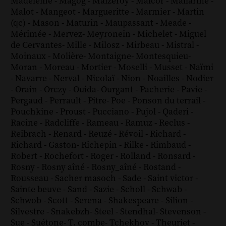
Madeleine
-
Magog
-
Maizeroy
-
Malcor
-
Mallarmé
-
Malot
-
Mangeot
-
Margueritte
-
Marmier
-
Martin
(qc)
-
Mason
-
Maturin
-
Maupassant
-
Meade
-
Mérimée
-
Mervez
-
Meyronein
-
Michelet
-
Miguel
de Cervantes
-
Mille
-
Milosz
-
Mirbeau
-
Mistral
-
Moinaux
-
Molière
-
Montaigne
-
Montesquieu
-
Moran
-
Moreau
-
Mortier
-
Moselli
-
Musset
-
Naïmi
-
Navarre
-
Nerval
-
Nicolaï
-
Nion
-
Noailles
-
Nodier
-
Orain
-
Orczy
-
Ouida
-
Ourgant
-
Pacherie
-
Pavie
-
Pergaud
-
Perrault
-
Pitre
-
Poe
-
Ponson du terrail
-
Pouchkine
-
Proust
-
Pucciano
-
Pujol
-
Qaderi
-
Racine
-
Radcliffe
-
Rameau
-
Ramuz
-
Reclus
-
Reibrach
-
Renard
-
Reuzé
-
Révoil
-
Richard
-
Richard - Gaston
-
Richepin
-
Rilke
-
Rimbaud
-
Robert
-
Rochefort
-
Roger
-
Rolland
-
Ronsard
-
Rosny
-
Rosny aîné
-
Rosny_aîné
-
Rostand
-
Rousseau
-
Sacher masoch
-
Sade
-
Saint victor
-
Sainte beuve
-
Sand
-
Sazie
-
Scholl
-
Schwab
-
Schwob
-
Scott
-
Serena
-
Shakespeare
-
Silion
-
Silvestre
-
Snakebzh
-
Steel
-
Stendhal
-
Stevenson
-
Sue
-
Suétone
-
T. combe
-
Tchekhov
-
Theuriet
-