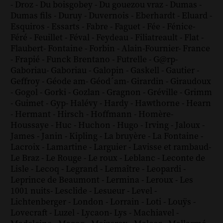
-
Droz
-
Du boisgobey
-
Du gouezou vraz
-
Dumas
-
Dumas fils
-
Duruy
-
Duvernois
-
Eberhardt
-
Eluard
-
Esquiros
-
Essarts
-
Fabre
-
Faguet
-
Fée
-
Fénice
-
Féré
-
Feuillet
-
Féval
-
Feydeau
-
Filiatreault
-
Flat
-
Flaubert
-
Fontaine
-
Forbin
-
Alain-Fournier
-
France
-
Frapié
-
Funck Brentano
-
Futrelle
-
G@rp
-
Gaboriau
-
Gaboriau
-
Galopin
-
Gaskell
-
Gautier
-
Geffroy
-
Géode am
-
Géod´am
-
Girardin
-
Giraudoux
-
Gogol
-
Gorki
-
Gozlan
-
Gragnon
-
Gréville
-
Grimm
-
Guimet
-
Gyp
-
Halévy
-
Hardy
-
Hawthorne
-
Hearn
-
Hermant
-
Hirsch
-
Hoffmann
-
Homère
-
Houssaye
-
Huc
-
Huchon
-
Hugo
-
Irving
-
Jaloux
-
James
-
Janin
-
Kipling
-
La bruyère
-
La Fontaine
-
Lacroix
-
Lamartine
-
Larguier
-
Lavisse et rambaud
-
Le Braz
-
Le Rouge
-
Le roux
-
Leblanc
-
Leconte de
Lisle
-
Lecoq
-
Legrand
-
Lemaître
-
Leopardi
-
Leprince de Beaumont
-
Lermina
-
Leroux
-
Les
1001 nuits
-
Lesclide
-
Lesueur
-
Level
-
Lichtenberger
-
London
-
Lorrain
-
Loti
-
Louÿs
-
Lovecraft
-
Luzel
-
Lycaon
-
Lys
-
Machiavel
-