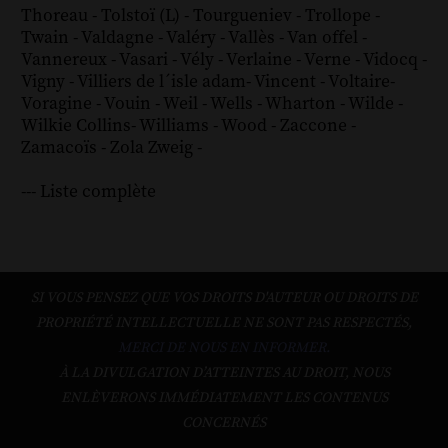
Thoreau
-
Tolstoï (L)
-
Tourgueniev
-
Trollope
-
Twain
-
Valdagne
-
Valéry
-
Vallès
-
Van offel
-
Vannereux
-
Vasari
-
Vély
-
Verlaine
-
Verne
-
Vidocq
-
Vigny
-
Villiers de l´isle adam
-
Vincent
-
Voltaire
-
Voragine
-
Vouin
-
Weil
-
Wells
-
Wharton
-
Wilde
-
Wilkie Collins
-
Williams
-
Wood
-
Zaccone
-
Zamacoïs
-
Zola
Zweig
-
--- Liste complète
SI VOUS PENSEZ QUE VOS DROITS D'AUTEUR OU DROITS DE
PROPRIÉTÉ INTELLECTUELLE NE SONT PAS RESPECTÉS,
MERCI DE NOUS EN INFORMER.
À LA DIVULGATION D’ATTEINTES AU DROIT, NOUS
ENLÈVERONS IMMÉDIATEMENT LES CONTENUS
CONCERNÉS