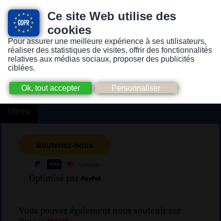
Ce site Web utilise des
cookies
Pour assurer une meilleure expérience à ses utilisateurs,
Version pour personnes mal-voyantes ou non-voyantes
réaliser des statistiques de visites, offrir des fonctionnalités
relatives aux médias sociaux, proposer des publicités
ciblées.
Menu
Optimisé par
Vous pouvez également nous soutenir sur