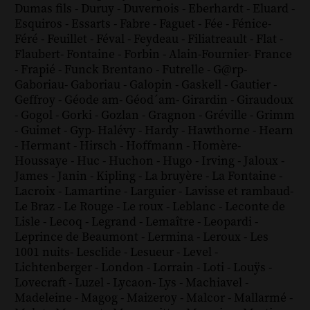
Dumas fils
-
Duruy
-
Duvernois
-
Eberhardt
-
Eluard
-
Esquiros
-
Essarts
-
Fabre
-
Faguet
-
Fée
-
Fénice
-
Féré
-
Feuillet
-
Féval
-
Feydeau
-
Filiatreault
-
Flat
-
Flaubert
-
Fontaine
-
Forbin
-
Alain-Fournier
-
France
-
Frapié
-
Funck Brentano
-
Futrelle
-
G@rp
-
Gaboriau
-
Gaboriau
-
Galopin
-
Gaskell
-
Gautier
-
Geffroy
-
Géode am
-
Géod´am
-
Girardin
-
Giraudoux
-
Gogol
-
Gorki
-
Gozlan
-
Gragnon
-
Gréville
-
Grimm
-
Guimet
-
Gyp
-
Halévy
-
Hardy
-
Hawthorne
-
Hearn
-
Hermant
-
Hirsch
-
Hoffmann
-
Homère
-
Houssaye
-
Huc
-
Huchon
-
Hugo
-
Irving
-
Jaloux
-
James
-
Janin
-
Kipling
-
La bruyère
-
La Fontaine
-
Lacroix
-
Lamartine
-
Larguier
-
Lavisse et rambaud
-
Le Braz
-
Le Rouge
-
Le roux
-
Leblanc
-
Leconte de
Lisle
-
Lecoq
-
Legrand
-
Lemaître
-
Leopardi
-
Leprince de Beaumont
-
Lermina
-
Leroux
-
Les
1001 nuits
-
Lesclide
-
Lesueur
-
Level
-
Lichtenberger
-
London
-
Lorrain
-
Loti
-
Louÿs
-
Lovecraft
-
Luzel
-
Lycaon
-
Lys
-
Machiavel
-
Madeleine
-
Magog
-
Maizeroy
-
Malcor
-
Mallarmé
-