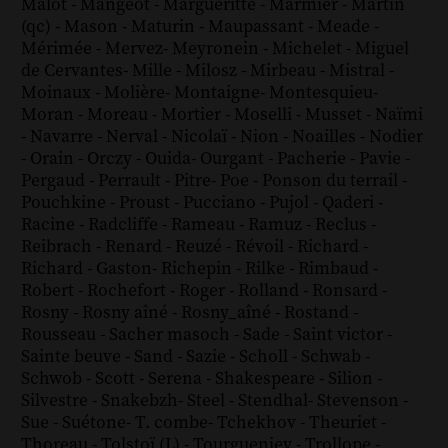
Malot
-
Mangeot
-
Margueritte
-
Marmier
-
Martin
(qc)
-
Mason
-
Maturin
-
Maupassant
-
Meade
-
Mérimée
-
Mervez
-
Meyronein
-
Michelet
-
Miguel
de Cervantes
-
Mille
-
Milosz
-
Mirbeau
-
Mistral
-
Moinaux
-
Molière
-
Montaigne
-
Montesquieu
-
Moran
-
Moreau
-
Mortier
-
Moselli
-
Musset
-
Naïmi
-
Navarre
-
Nerval
-
Nicolaï
-
Nion
-
Noailles
-
Nodier
-
Orain
-
Orczy
-
Ouida
-
Ourgant
-
Pacherie
-
Pavie
-
Pergaud
-
Perrault
-
Pitre
-
Poe
-
Ponson du terrail
-
Pouchkine
-
Proust
-
Pucciano
-
Pujol
-
Qaderi
-
Racine
-
Radcliffe
-
Rameau
-
Ramuz
-
Reclus
-
Reibrach
-
Renard
-
Reuzé
-
Révoil
-
Richard
-
Richard - Gaston
-
Richepin
-
Rilke
-
Rimbaud
-
Robert
-
Rochefort
-
Roger
-
Rolland
-
Ronsard
-
Rosny
-
Rosny aîné
-
Rosny_aîné
-
Rostand
-
Rousseau
-
Sacher masoch
-
Sade
-
Saint victor
-
Sainte beuve
-
Sand
-
Sazie
-
Scholl
-
Schwab
-
Schwob
-
Scott
-
Serena
-
Shakespeare
-
Silion
-
Silvestre
-
Snakebzh
-
Steel
-
Stendhal
-
Stevenson
-
Sue
-
Suétone
-
T. combe
-
Tchekhov
-
Theuriet
-
Thoreau
-
Tolstoï (L)
-
Tourgueniev
-
Trollope
-