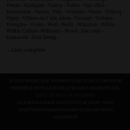
Twain
-
Valdagne
-
Valéry
-
Vallès
-
Van offel
-
Vannereux
-
Vasari
-
Vély
-
Verlaine
-
Verne
-
Vidocq
-
Vigny
-
Villiers de l´isle adam
-
Vincent
-
Voltaire
-
Voragine
-
Vouin
-
Weil
-
Wells
-
Wharton
-
Wilde
-
Wilkie Collins
-
Williams
-
Wood
-
Zaccone
-
Zamacoïs
-
Zola
Zweig
-
--- Liste complète
SI VOUS PENSEZ QUE VOS DROITS D'AUTEUR OU DROITS DE
PROPRIÉTÉ INTELLECTUELLE NE SONT PAS RESPECTÉS,
MERCI DE NOUS EN INFORMER.
À LA DIVULGATION D’ATTEINTES AU DROIT, NOUS
ENLÈVERONS IMMÉDIATEMENT LES CONTENUS
CONCERNÉS