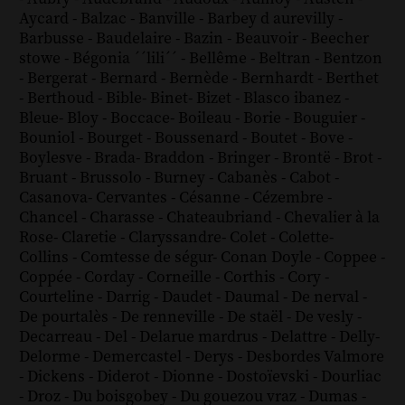
Aycard
-
Balzac
-
Banville
-
Barbey d aurevilly
-
Barbusse
-
Baudelaire
-
Bazin
-
Beauvoir
-
Beecher
stowe
-
Bégonia ´´lili´´
-
Bellême
-
Beltran
-
Bentzon
-
Bergerat
-
Bernard
-
Bernède
-
Bernhardt
-
Berthet
-
Berthoud
-
Bible
-
Binet
-
Bizet
-
Blasco ibanez
-
Bleue
-
Bloy
-
Boccace
-
Boileau
-
Borie
-
Bouguier
-
Bouniol
-
Bourget
-
Boussenard
-
Boutet
-
Bove
-
Boylesve
-
Brada
-
Braddon
-
Bringer
-
Brontë
-
Brot
-
Bruant
-
Brussolo
-
Burney
-
Cabanès
-
Cabot
-
Casanova
-
Cervantes
-
Césanne
-
Cézembre
-
Chancel
-
Charasse
-
Chateaubriand
-
Chevalier à la
Rose
-
Claretie
-
Claryssandre
-
Colet
-
Colette
-
Collins
-
Comtesse de ségur
-
Conan Doyle
-
Coppee
-
Coppée
-
Corday
-
Corneille
-
Corthis
-
Cory
-
Courteline
-
Darrig
-
Daudet
-
Daumal
-
De nerval
-
De pourtalès
-
De renneville
-
De staël
-
De vesly
-
Decarreau
-
Del
-
Delarue mardrus
-
Delattre
-
Delly
-
Delorme
-
Demercastel
-
Derys
-
Desbordes Valmore
-
Dickens
-
Diderot
-
Dionne
-
Dostoïevski
-
Dourliac
-
Droz
-
Du boisgobey
-
Du gouezou vraz
-
Dumas
-