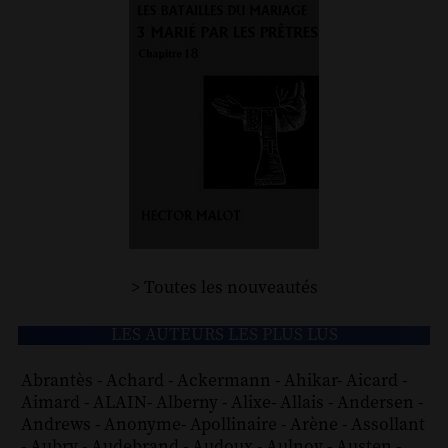
> Toutes les nouveautés
LES AUTEURS LES PLUS LUS
Abrantès
-
Achard
-
Ackermann
-
Ahikar
-
Aicard
-
Aimard
-
ALAIN
-
Alberny
-
Alixe
-
Allais
-
Andersen
-
Andrews
-
Anonyme
-
Apollinaire
-
Arène
-
Assollant
-
Aubry
-
Audebrand
-
Audoux
-
Aulnoy
-
Austen
-