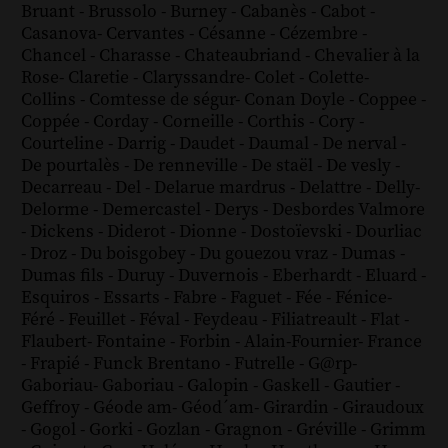
Bruant
-
Brussolo
-
Burney
-
Cabanès
-
Cabot
-
Casanova
-
Cervantes
-
Césanne
-
Cézembre
-
Chancel
-
Charasse
-
Chateaubriand
-
Chevalier à la
Rose
-
Claretie
-
Claryssandre
-
Colet
-
Colette
-
Collins
-
Comtesse de ségur
-
Conan Doyle
-
Coppee
-
Coppée
-
Corday
-
Corneille
-
Corthis
-
Cory
-
Courteline
-
Darrig
-
Daudet
-
Daumal
-
De nerval
-
De pourtalès
-
De renneville
-
De staël
-
De vesly
-
Decarreau
-
Del
-
Delarue mardrus
-
Delattre
-
Delly
-
Delorme
-
Demercastel
-
Derys
-
Desbordes Valmore
-
Dickens
-
Diderot
-
Dionne
-
Dostoïevski
-
Dourliac
-
Droz
-
Du boisgobey
-
Du gouezou vraz
-
Dumas
-
Dumas fils
-
Duruy
-
Duvernois
-
Eberhardt
-
Eluard
-
Esquiros
-
Essarts
-
Fabre
-
Faguet
-
Fée
-
Fénice
-
Féré
-
Feuillet
-
Féval
-
Feydeau
-
Filiatreault
-
Flat
-
Flaubert
-
Fontaine
-
Forbin
-
Alain-Fournier
-
France
-
Frapié
-
Funck Brentano
-
Futrelle
-
G@rp
-
Gaboriau
-
Gaboriau
-
Galopin
-
Gaskell
-
Gautier
-
Geffroy
-
Géode am
-
Géod´am
-
Girardin
-
Giraudoux
-
Gogol
-
Gorki
-
Gozlan
-
Gragnon
-
Gréville
-
Grimm