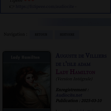
Tipeee
❤❤❤
👉
https://fr.tipeee.com/audiocite
-
Navigation :
RETOUR
HISTOIRE
Auguste de Villiers
de l'isle adam
Lady Hamilton
(Version Intégrale)
Enregistrement :
Audiocite.net
Publication : 2025-03-10