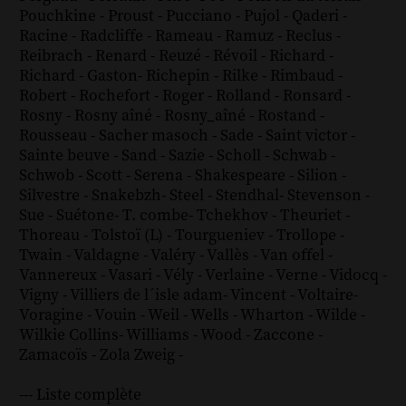
Pouchkine
-
Proust
-
Pucciano
-
Pujol
-
Qaderi
-
Racine
-
Radcliffe
-
Rameau
-
Ramuz
-
Reclus
-
Reibrach
-
Renard
-
Reuzé
-
Révoil
-
Richard
-
Richard - Gaston
-
Richepin
-
Rilke
-
Rimbaud
-
Robert
-
Rochefort
-
Roger
-
Rolland
-
Ronsard
-
Rosny
-
Rosny aîné
-
Rosny_aîné
-
Rostand
-
Rousseau
-
Sacher masoch
-
Sade
-
Saint victor
-
Sainte beuve
-
Sand
-
Sazie
-
Scholl
-
Schwab
-
Schwob
-
Scott
-
Serena
-
Shakespeare
-
Silion
-
Silvestre
-
Snakebzh
-
Steel
-
Stendhal
-
Stevenson
-
Sue
-
Suétone
-
T. combe
-
Tchekhov
-
Theuriet
-
Thoreau
-
Tolstoï (L)
-
Tourgueniev
-
Trollope
-
Twain
-
Valdagne
-
Valéry
-
Vallès
-
Van offel
-
Vannereux
-
Vasari
-
Vély
-
Verlaine
-
Verne
-
Vidocq
-
Vigny
-
Villiers de l´isle adam
-
Vincent
-
Voltaire
-
Voragine
-
Vouin
-
Weil
-
Wells
-
Wharton
-
Wilde
-
Wilkie Collins
-
Williams
-
Wood
-
Zaccone
-
Zamacoïs
-
Zola
Zweig
-
--- Liste complète