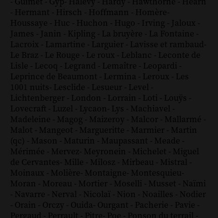
-
Guimet
-
Gyp
-
Halévy
-
Hardy
-
Hawthorne
-
Hearn
-
Hermant
-
Hirsch
-
Hoffmann
-
Homère
-
Houssaye
-
Huc
-
Huchon
-
Hugo
-
Irving
-
Jaloux
-
James
-
Janin
-
Kipling
-
La bruyère
-
La Fontaine
-
Lacroix
-
Lamartine
-
Larguier
-
Lavisse et rambaud
-
Le Braz
-
Le Rouge
-
Le roux
-
Leblanc
-
Leconte de
Lisle
-
Lecoq
-
Legrand
-
Lemaître
-
Leopardi
-
Leprince de Beaumont
-
Lermina
-
Leroux
-
Les
1001 nuits
-
Lesclide
-
Lesueur
-
Level
-
Lichtenberger
-
London
-
Lorrain
-
Loti
-
Louÿs
-
Lovecraft
-
Luzel
-
Lycaon
-
Lys
-
Machiavel
-
Madeleine
-
Magog
-
Maizeroy
-
Malcor
-
Mallarmé
-
Malot
-
Mangeot
-
Margueritte
-
Marmier
-
Martin
(qc)
-
Mason
-
Maturin
-
Maupassant
-
Meade
-
Mérimée
-
Mervez
-
Meyronein
-
Michelet
-
Miguel
de Cervantes
-
Mille
-
Milosz
-
Mirbeau
-
Mistral
-
Moinaux
-
Molière
-
Montaigne
-
Montesquieu
-
Moran
-
Moreau
-
Mortier
-
Moselli
-
Musset
-
Naïmi
-
Navarre
-
Nerval
-
Nicolaï
-
Nion
-
Noailles
-
Nodier
-
Orain
-
Orczy
-
Ouida
-
Ourgant
-
Pacherie
-
Pavie
-
Pergaud
-
Perrault
-
Pitre
-
Poe
-
Ponson du terrail
-