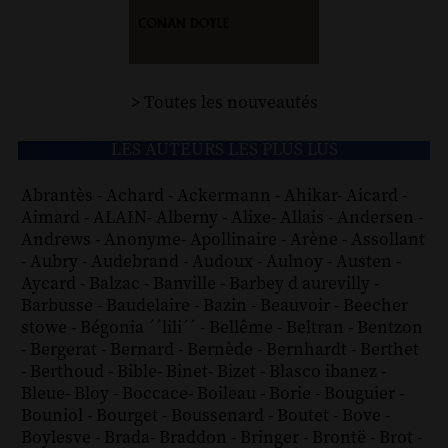
> Toutes les nouveautés
LES AUTEURS LES PLUS LUS
Abrantès
-
Achard
-
Ackermann
-
Ahikar
-
Aicard
-
Aimard
-
ALAIN
-
Alberny
-
Alixe
-
Allais
-
Andersen
-
Andrews
-
Anonyme
-
Apollinaire
-
Arène
-
Assollant
-
Aubry
-
Audebrand
-
Audoux
-
Aulnoy
-
Austen
-
Aycard
-
Balzac
-
Banville
-
Barbey d aurevilly
-
Barbusse
-
Baudelaire
-
Bazin
-
Beauvoir
-
Beecher
stowe
-
Bégonia ´´lili´´
-
Bellême
-
Beltran
-
Bentzon
-
Bergerat
-
Bernard
-
Bernède
-
Bernhardt
-
Berthet
-
Berthoud
-
Bible
-
Binet
-
Bizet
-
Blasco ibanez
-
Bleue
-
Bloy
-
Boccace
-
Boileau
-
Borie
-
Bouguier
-
Bouniol
-
Bourget
-
Boussenard
-
Boutet
-
Bove
-
Boylesve
-
Brada
-
Braddon
-
Bringer
-
Brontë
-
Brot
-