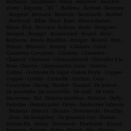
Barbusse
-
Baudelaire
-
Bazin
-
Beauvoir
-
Beecher
stowe
-
Bégonia ´´lili´´
-
Bellême
-
Beltran
-
Bentzon
-
Bergerat
-
Bernard
-
Bernède
-
Bernhardt
-
Berthet
-
Berthoud
-
Bible
-
Binet
-
Bizet
-
Blasco ibanez
-
Bleue
-
Bloy
-
Boccace
-
Boileau
-
Borie
-
Bouguier
-
Bouniol
-
Bourget
-
Boussenard
-
Boutet
-
Bove
-
Boylesve
-
Brada
-
Braddon
-
Bringer
-
Brontë
-
Brot
-
Bruant
-
Brussolo
-
Burney
-
Cabanès
-
Cabot
-
Casanova
-
Cervantes
-
Césanne
-
Cézembre
-
Chancel
-
Charasse
-
Chateaubriand
-
Chevalier à la
Rose
-
Claretie
-
Claryssandre
-
Colet
-
Colette
-
Collins
-
Comtesse de ségur
-
Conan Doyle
-
Coppee
-
Coppée
-
Corday
-
Corneille
-
Corthis
-
Cory
-
Courteline
-
Darrig
-
Daudet
-
Daumal
-
De nerval
-
De pourtalès
-
De renneville
-
De staël
-
De vesly
-
Decarreau
-
Del
-
Delarue mardrus
-
Delattre
-
Delly
-
Delorme
-
Demercastel
-
Derys
-
Desbordes Valmore
-
Dickens
-
Diderot
-
Dionne
-
Dostoïevski
-
Dourliac
-
Droz
-
Du boisgobey
-
Du gouezou vraz
-
Dumas
-
Dumas fils
-
Duruy
-
Duvernois
-
Eberhardt
-
Eluard
-
Esquiros
-
Essarts
-
Fabre
-
Faguet
-
Fée
-
Fénice
-