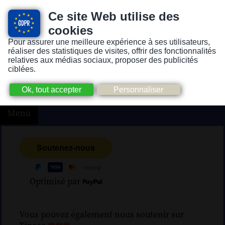
Ce site Web utilise des
cookies
Pour assurer une meilleure expérience à ses utilisateurs,
Version pour personnes mal-voyantes ou non-voyantes
réaliser des statistiques de visites, offrir des fonctionnalités
relatives aux médias sociaux, proposer des publicités
ciblées.
Menu
Optimisé par
Vous pouvez également nous soutenir sur