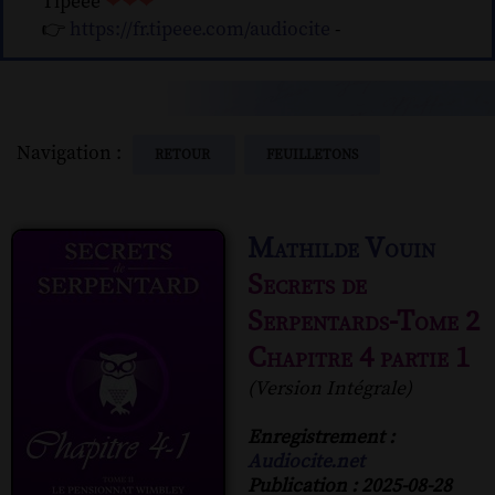
Tipeee
❤❤❤
👉
https://fr.tipeee.com/audiocite
-
Navigation :
RETOUR
FEUILLETONS
Mathilde Vouin
Secrets de
Serpentards-Tome 2
Chapitre 4 partie 1
(Version Intégrale)
Enregistrement :
Audiocite.net
Publication : 2025-08-28