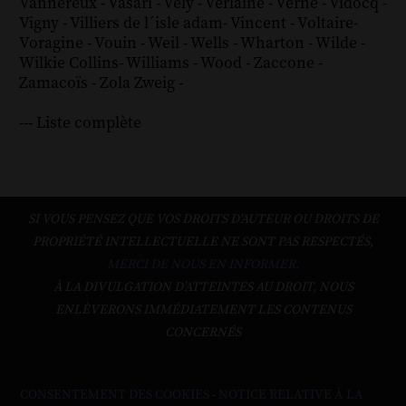
Vannereux
-
Vasari
-
Vély
-
Verlaine
-
Verne
-
Vidocq
-
Vigny
-
Villiers de l´isle adam
-
Vincent
-
Voltaire
-
Voragine
-
Vouin
-
Weil
-
Wells
-
Wharton
-
Wilde
-
Wilkie Collins
-
Williams
-
Wood
-
Zaccone
-
Zamacoïs
-
Zola
Zweig
-
--- Liste complète
SI VOUS PENSEZ QUE VOS DROITS D'AUTEUR OU DROITS DE
PROPRIÉTÉ INTELLECTUELLE NE SONT PAS RESPECTÉS,
MERCI DE NOUS EN INFORMER.
À LA DIVULGATION D’ATTEINTES AU DROIT, NOUS
ENLÈVERONS IMMÉDIATEMENT LES CONTENUS
CONCERNÉS
CONSENTEMENT DES COOKIES
-
NOTICE RELATIVE À LA