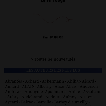
> Toutes les nouveautés
LES AUTEURS LES PLUS LUS
Abrantès
-
Achard
-
Ackermann
-
Ahikar
-
Aicard
-
Aimard
-
ALAIN
-
Alberny
-
Alixe
-
Allais
-
Andersen
-
Andrews
-
Anonyme
-
Apollinaire
-
Arène
-
Assollant
-
Aubry
-
Audebrand
-
Audoux
-
Aulnoy
-
Austen
-
Aycard
-
Balzac
-
Banville
-
Barbey d aurevilly
-