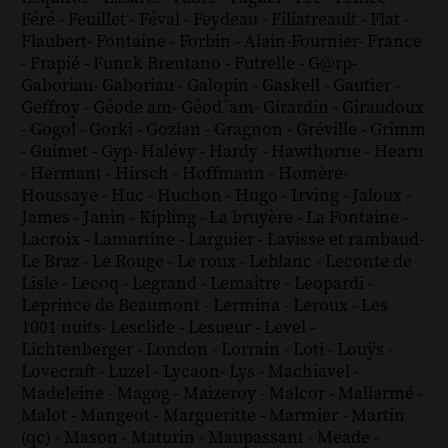
Féré
-
Feuillet
-
Féval
-
Feydeau
-
Filiatreault
-
Flat
-
Flaubert
-
Fontaine
-
Forbin
-
Alain-Fournier
-
France
-
Frapié
-
Funck Brentano
-
Futrelle
-
G@rp
-
Gaboriau
-
Gaboriau
-
Galopin
-
Gaskell
-
Gautier
-
Geffroy
-
Géode am
-
Géod´am
-
Girardin
-
Giraudoux
-
Gogol
-
Gorki
-
Gozlan
-
Gragnon
-
Gréville
-
Grimm
-
Guimet
-
Gyp
-
Halévy
-
Hardy
-
Hawthorne
-
Hearn
-
Hermant
-
Hirsch
-
Hoffmann
-
Homère
-
Houssaye
-
Huc
-
Huchon
-
Hugo
-
Irving
-
Jaloux
-
James
-
Janin
-
Kipling
-
La bruyère
-
La Fontaine
-
Lacroix
-
Lamartine
-
Larguier
-
Lavisse et rambaud
-
Le Braz
-
Le Rouge
-
Le roux
-
Leblanc
-
Leconte de
Lisle
-
Lecoq
-
Legrand
-
Lemaître
-
Leopardi
-
Leprince de Beaumont
-
Lermina
-
Leroux
-
Les
1001 nuits
-
Lesclide
-
Lesueur
-
Level
-
Lichtenberger
-
London
-
Lorrain
-
Loti
-
Louÿs
-
Lovecraft
-
Luzel
-
Lycaon
-
Lys
-
Machiavel
-
Madeleine
-
Magog
-
Maizeroy
-
Malcor
-
Mallarmé
-
Malot
-
Mangeot
-
Margueritte
-
Marmier
-
Martin
(qc)
-
Mason
-
Maturin
-
Maupassant
-
Meade
-