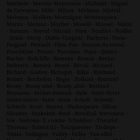
Mérimée
-
Mervez
-
Meyronein
-
Michelet
-
Miguel
de Cervantes
-
Mille
-
Milosz
-
Mirbeau
-
Mistral
-
Moinaux
-
Molière
-
Montaigne
-
Montesquieu
-
Moran
-
Moreau
-
Mortier
-
Moselli
-
Musset
-
Naïmi
-
Navarre
-
Nerval
-
Nicolaï
-
Nion
-
Noailles
-
Nodier
-
Orain
-
Orczy
-
Ouida
-
Ourgant
-
Pacherie
-
Pavie
-
Pergaud
-
Perrault
-
Pitre
-
Poe
-
Ponson du terrail
-
Pouchkine
-
Proust
-
Pucciano
-
Pujol
-
Qaderi
-
Racine
-
Radcliffe
-
Rameau
-
Ramuz
-
Reclus
-
Reibrach
-
Renard
-
Reuzé
-
Révoil
-
Richard
-
Richard - Gaston
-
Richepin
-
Rilke
-
Rimbaud
-
Robert
-
Rochefort
-
Roger
-
Rolland
-
Ronsard
-
Rosny
-
Rosny aîné
-
Rosny_aîné
-
Rostand
-
Rousseau
-
Sacher masoch
-
Sade
-
Saint victor
-
Sainte beuve
-
Sand
-
Sazie
-
Scholl
-
Schwab
-
Schwob
-
Scott
-
Serena
-
Shakespeare
-
Silion
-
Silvestre
-
Snakebzh
-
Steel
-
Stendhal
-
Stevenson
-
Sue
-
Suétone
-
T. combe
-
Tchekhov
-
Theuriet
-
Thoreau
-
Tolstoï (L)
-
Tourgueniev
-
Trollope
-
Twain
-
Valdagne
-
Valéry
-
Vallès
-
Van offel
-