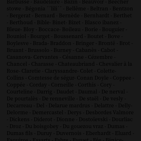
Barbusse
-
Baudelaire
-
Bazin
-
Beauvoir
-
Beecher
stowe
-
Bégonia ´´lili´´
-
Bellême
-
Beltran
-
Bentzon
-
Bergerat
-
Bernard
-
Bernède
-
Bernhardt
-
Berthet
-
Berthoud
-
Bible
-
Binet
-
Bizet
-
Blasco ibanez
-
Bleue
-
Bloy
-
Boccace
-
Boileau
-
Borie
-
Bouguier
-
Bouniol
-
Bourget
-
Boussenard
-
Boutet
-
Bove
-
Boylesve
-
Brada
-
Braddon
-
Bringer
-
Brontë
-
Brot
-
Bruant
-
Brussolo
-
Burney
-
Cabanès
-
Cabot
-
Casanova
-
Cervantes
-
Césanne
-
Cézembre
-
Chancel
-
Charasse
-
Chateaubriand
-
Chevalier à la
Rose
-
Claretie
-
Claryssandre
-
Colet
-
Colette
-
Collins
-
Comtesse de ségur
-
Conan Doyle
-
Coppee
-
Coppée
-
Corday
-
Corneille
-
Corthis
-
Cory
-
Courteline
-
Darrig
-
Daudet
-
Daumal
-
De nerval
-
De pourtalès
-
De renneville
-
De staël
-
De vesly
-
Decarreau
-
Del
-
Delarue mardrus
-
Delattre
-
Delly
-
Delorme
-
Demercastel
-
Derys
-
Desbordes Valmore
-
Dickens
-
Diderot
-
Dionne
-
Dostoïevski
-
Dourliac
-
Droz
-
Du boisgobey
-
Du gouezou vraz
-
Dumas
-
Dumas fils
-
Duruy
-
Duvernois
-
Eberhardt
-
Eluard
-
Esquiros
-
Essarts
-
Fabre
-
Faguet
-
Fée
-
Fénice
-