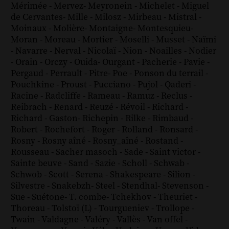
Mérimée
-
Mervez
-
Meyronein
-
Michelet
-
Miguel
de Cervantes
-
Mille
-
Milosz
-
Mirbeau
-
Mistral
-
Moinaux
-
Molière
-
Montaigne
-
Montesquieu
-
Moran
-
Moreau
-
Mortier
-
Moselli
-
Musset
-
Naïmi
-
Navarre
-
Nerval
-
Nicolaï
-
Nion
-
Noailles
-
Nodier
-
Orain
-
Orczy
-
Ouida
-
Ourgant
-
Pacherie
-
Pavie
-
Pergaud
-
Perrault
-
Pitre
-
Poe
-
Ponson du terrail
-
Pouchkine
-
Proust
-
Pucciano
-
Pujol
-
Qaderi
-
Racine
-
Radcliffe
-
Rameau
-
Ramuz
-
Reclus
-
Reibrach
-
Renard
-
Reuzé
-
Révoil
-
Richard
-
Richard - Gaston
-
Richepin
-
Rilke
-
Rimbaud
-
Robert
-
Rochefort
-
Roger
-
Rolland
-
Ronsard
-
Rosny
-
Rosny aîné
-
Rosny_aîné
-
Rostand
-
Rousseau
-
Sacher masoch
-
Sade
-
Saint victor
-
Sainte beuve
-
Sand
-
Sazie
-
Scholl
-
Schwab
-
Schwob
-
Scott
-
Serena
-
Shakespeare
-
Silion
-
Silvestre
-
Snakebzh
-
Steel
-
Stendhal
-
Stevenson
-
Sue
-
Suétone
-
T. combe
-
Tchekhov
-
Theuriet
-
Thoreau
-
Tolstoï (L)
-
Tourgueniev
-
Trollope
-
Twain
-
Valdagne
-
Valéry
-
Vallès
-
Van offel
-