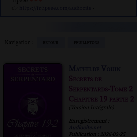
Tipeee
❤❤❤
👉
https://fr.tipeee.com/audiocite
-
Navigation :
RETOUR
FEUILLETONS
Mathilde Vouin
Secrets de
Serpentards-Tome 2
Chapitre 19 partie 2
(Version Intégrale)
Enregistrement :
Audiocite.net
Publication : 2026-02-25