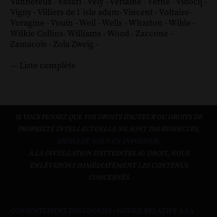
Vannereux
-
Vasari
-
Vély
-
Verlaine
-
Verne
-
Vidocq
-
Vigny
-
Villiers de l´isle adam
-
Vincent
-
Voltaire
-
Voragine
-
Vouin
-
Weil
-
Wells
-
Wharton
-
Wilde
-
Wilkie Collins
-
Williams
-
Wood
-
Zaccone
-
Zamacoïs
-
Zola
Zweig
-
--- Liste complète
SI VOUS PENSEZ QUE VOS DROITS D'AUTEUR OU DROITS DE
PROPRIÉTÉ INTELLECTUELLE NE SONT PAS RESPECTÉS,
MERCI DE NOUS EN INFORMER.
À LA DIVULGATION D’ATTEINTES AU DROIT, NOUS
ENLÈVERONS IMMÉDIATEMENT LES CONTENUS
CONCERNÉS
CONSENTEMENT DES COOKIES
-
NOTICE RELATIVE À LA