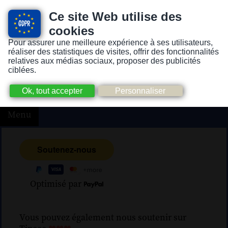
Ce site Web utilise des
cookies
Pour assurer une meilleure expérience à ses utilisateurs,
Version pour personnes mal-voyantes ou non-voyantes
réaliser des statistiques de visites, offrir des fonctionnalités
relatives aux médias sociaux, proposer des publicités
ciblées.
Menu
Optimisé par
Vous pouvez également nous soutenir sur