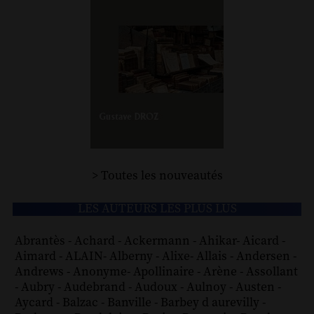
> Toutes les nouveautés
LES AUTEURS LES PLUS LUS
Abrantès
-
Achard
-
Ackermann
-
Ahikar
-
Aicard
-
Aimard
-
ALAIN
-
Alberny
-
Alixe
-
Allais
-
Andersen
-
Andrews
-
Anonyme
-
Apollinaire
-
Arène
-
Assollant
-
Aubry
-
Audebrand
-
Audoux
-
Aulnoy
-
Austen
-
Aycard
-
Balzac
-
Banville
-
Barbey d aurevilly
-