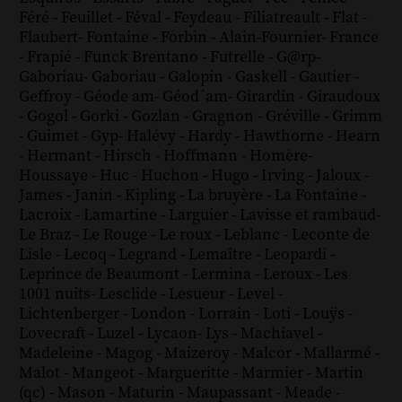
Féré
-
Feuillet
-
Féval
-
Feydeau
-
Filiatreault
-
Flat
-
Flaubert
-
Fontaine
-
Forbin
-
Alain-Fournier
-
France
-
Frapié
-
Funck Brentano
-
Futrelle
-
G@rp
-
Gaboriau
-
Gaboriau
-
Galopin
-
Gaskell
-
Gautier
-
Geffroy
-
Géode am
-
Géod´am
-
Girardin
-
Giraudoux
-
Gogol
-
Gorki
-
Gozlan
-
Gragnon
-
Gréville
-
Grimm
-
Guimet
-
Gyp
-
Halévy
-
Hardy
-
Hawthorne
-
Hearn
-
Hermant
-
Hirsch
-
Hoffmann
-
Homère
-
Houssaye
-
Huc
-
Huchon
-
Hugo
-
Irving
-
Jaloux
-
James
-
Janin
-
Kipling
-
La bruyère
-
La Fontaine
-
Lacroix
-
Lamartine
-
Larguier
-
Lavisse et rambaud
-
Le Braz
-
Le Rouge
-
Le roux
-
Leblanc
-
Leconte de
Lisle
-
Lecoq
-
Legrand
-
Lemaître
-
Leopardi
-
Leprince de Beaumont
-
Lermina
-
Leroux
-
Les
1001 nuits
-
Lesclide
-
Lesueur
-
Level
-
Lichtenberger
-
London
-
Lorrain
-
Loti
-
Louÿs
-
Lovecraft
-
Luzel
-
Lycaon
-
Lys
-
Machiavel
-
Madeleine
-
Magog
-
Maizeroy
-
Malcor
-
Mallarmé
-
Malot
-
Mangeot
-
Margueritte
-
Marmier
-
Martin
(qc)
-
Mason
-
Maturin
-
Maupassant
-
Meade
-