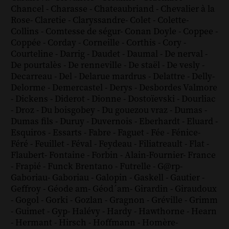
Chancel
-
Charasse
-
Chateaubriand
-
Chevalier à la
Rose
-
Claretie
-
Claryssandre
-
Colet
-
Colette
-
Collins
-
Comtesse de ségur
-
Conan Doyle
-
Coppee
-
Coppée
-
Corday
-
Corneille
-
Corthis
-
Cory
-
Courteline
-
Darrig
-
Daudet
-
Daumal
-
De nerval
-
De pourtalès
-
De renneville
-
De staël
-
De vesly
-
Decarreau
-
Del
-
Delarue mardrus
-
Delattre
-
Delly
-
Delorme
-
Demercastel
-
Derys
-
Desbordes Valmore
-
Dickens
-
Diderot
-
Dionne
-
Dostoïevski
-
Dourliac
-
Droz
-
Du boisgobey
-
Du gouezou vraz
-
Dumas
-
Dumas fils
-
Duruy
-
Duvernois
-
Eberhardt
-
Eluard
-
Esquiros
-
Essarts
-
Fabre
-
Faguet
-
Fée
-
Fénice
-
Féré
-
Feuillet
-
Féval
-
Feydeau
-
Filiatreault
-
Flat
-
Flaubert
-
Fontaine
-
Forbin
-
Alain-Fournier
-
France
-
Frapié
-
Funck Brentano
-
Futrelle
-
G@rp
-
Gaboriau
-
Gaboriau
-
Galopin
-
Gaskell
-
Gautier
-
Geffroy
-
Géode am
-
Géod´am
-
Girardin
-
Giraudoux
-
Gogol
-
Gorki
-
Gozlan
-
Gragnon
-
Gréville
-
Grimm
-
Guimet
-
Gyp
-
Halévy
-
Hardy
-
Hawthorne
-
Hearn
-
Hermant
-
Hirsch
-
Hoffmann
-
Homère
-