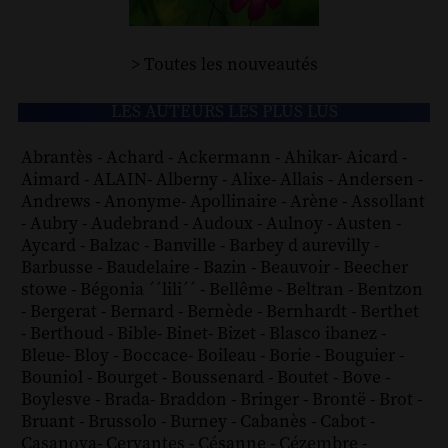
> Toutes les nouveautés
LES AUTEURS LES PLUS LUS
Abrantès
-
Achard
-
Ackermann
-
Ahikar
-
Aicard
-
Aimard
-
ALAIN
-
Alberny
-
Alixe
-
Allais
-
Andersen
-
Andrews
-
Anonyme
-
Apollinaire
-
Arène
-
Assollant
-
Aubry
-
Audebrand
-
Audoux
-
Aulnoy
-
Austen
-
Aycard
-
Balzac
-
Banville
-
Barbey d aurevilly
-
Barbusse
-
Baudelaire
-
Bazin
-
Beauvoir
-
Beecher
stowe
-
Bégonia ´´lili´´
-
Bellême
-
Beltran
-
Bentzon
-
Bergerat
-
Bernard
-
Bernède
-
Bernhardt
-
Berthet
-
Berthoud
-
Bible
-
Binet
-
Bizet
-
Blasco ibanez
-
Bleue
-
Bloy
-
Boccace
-
Boileau
-
Borie
-
Bouguier
-
Bouniol
-
Bourget
-
Boussenard
-
Boutet
-
Bove
-
Boylesve
-
Brada
-
Braddon
-
Bringer
-
Brontë
-
Brot
-
Bruant
-
Brussolo
-
Burney
-
Cabanès
-
Cabot
-
Casanova
-
Cervantes
-
Césanne
-
Cézembre
-