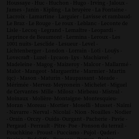
Houssaye
-
Huc
-
Huchon
-
Hugo
-
Irving
-
Jaloux
-
James
-
Janin
-
Kipling
-
La bruyère
-
La Fontaine
-
Lacroix
-
Lamartine
-
Larguier
-
Lavisse et rambaud
-
Le Braz
-
Le Rouge
-
Le roux
-
Leblanc
-
Leconte de
Lisle
-
Lecoq
-
Legrand
-
Lemaître
-
Leopardi
-
Leprince de Beaumont
-
Lermina
-
Leroux
-
Les
1001 nuits
-
Lesclide
-
Lesueur
-
Level
-
Lichtenberger
-
London
-
Lorrain
-
Loti
-
Louÿs
-
Lovecraft
-
Luzel
-
Lycaon
-
Lys
-
Machiavel
-
Madeleine
-
Magog
-
Maizeroy
-
Malcor
-
Mallarmé
-
Malot
-
Mangeot
-
Margueritte
-
Marmier
-
Martin
(qc)
-
Mason
-
Maturin
-
Maupassant
-
Meade
-
Mérimée
-
Mervez
-
Meyronein
-
Michelet
-
Miguel
de Cervantes
-
Mille
-
Milosz
-
Mirbeau
-
Mistral
-
Moinaux
-
Molière
-
Montaigne
-
Montesquieu
-
Moran
-
Moreau
-
Mortier
-
Moselli
-
Musset
-
Naïmi
-
Navarre
-
Nerval
-
Nicolaï
-
Nion
-
Noailles
-
Nodier
-
Orain
-
Orczy
-
Ouida
-
Ourgant
-
Pacherie
-
Pavie
-
Pergaud
-
Perrault
-
Pitre
-
Poe
-
Ponson du terrail
-
Pouchkine
-
Proust
-
Pucciano
-
Pujol
-
Qaderi
-