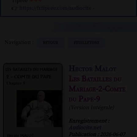
Tipeee
❤❤❤
👉
https://fr.tipeee.com/audiocite
-
Navigation :
RETOUR
FEUILLETONS
Hector Malot
Les Batailles du
Mariage-2-Comte
du Pape-9
(Version Intégrale)
Enregistrement :
Audiocite.net
Publication : 2026-06-07