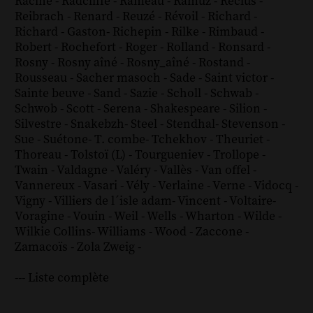
Racine
-
Radcliffe
-
Rameau
-
Ramuz
-
Reclus
-
Reibrach
-
Renard
-
Reuzé
-
Révoil
-
Richard
-
Richard - Gaston
-
Richepin
-
Rilke
-
Rimbaud
-
Robert
-
Rochefort
-
Roger
-
Rolland
-
Ronsard
-
Rosny
-
Rosny aîné
-
Rosny_aîné
-
Rostand
-
Rousseau
-
Sacher masoch
-
Sade
-
Saint victor
-
Sainte beuve
-
Sand
-
Sazie
-
Scholl
-
Schwab
-
Schwob
-
Scott
-
Serena
-
Shakespeare
-
Silion
-
Silvestre
-
Snakebzh
-
Steel
-
Stendhal
-
Stevenson
-
Sue
-
Suétone
-
T. combe
-
Tchekhov
-
Theuriet
-
Thoreau
-
Tolstoï (L)
-
Tourgueniev
-
Trollope
-
Twain
-
Valdagne
-
Valéry
-
Vallès
-
Van offel
-
Vannereux
-
Vasari
-
Vély
-
Verlaine
-
Verne
-
Vidocq
-
Vigny
-
Villiers de l´isle adam
-
Vincent
-
Voltaire
-
Voragine
-
Vouin
-
Weil
-
Wells
-
Wharton
-
Wilde
-
Wilkie Collins
-
Williams
-
Wood
-
Zaccone
-
Zamacoïs
-
Zola
Zweig
-
--- Liste complète