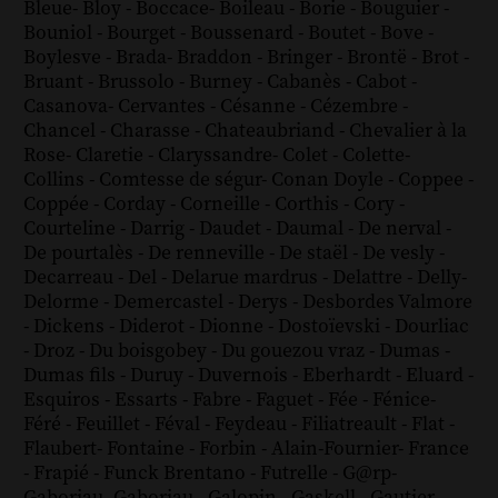
Bleue
-
Bloy
-
Boccace
-
Boileau
-
Borie
-
Bouguier
-
Bouniol
-
Bourget
-
Boussenard
-
Boutet
-
Bove
-
Boylesve
-
Brada
-
Braddon
-
Bringer
-
Brontë
-
Brot
-
Bruant
-
Brussolo
-
Burney
-
Cabanès
-
Cabot
-
Casanova
-
Cervantes
-
Césanne
-
Cézembre
-
Chancel
-
Charasse
-
Chateaubriand
-
Chevalier à la
Rose
-
Claretie
-
Claryssandre
-
Colet
-
Colette
-
Collins
-
Comtesse de ségur
-
Conan Doyle
-
Coppee
-
Coppée
-
Corday
-
Corneille
-
Corthis
-
Cory
-
Courteline
-
Darrig
-
Daudet
-
Daumal
-
De nerval
-
De pourtalès
-
De renneville
-
De staël
-
De vesly
-
Decarreau
-
Del
-
Delarue mardrus
-
Delattre
-
Delly
-
Delorme
-
Demercastel
-
Derys
-
Desbordes Valmore
-
Dickens
-
Diderot
-
Dionne
-
Dostoïevski
-
Dourliac
-
Droz
-
Du boisgobey
-
Du gouezou vraz
-
Dumas
-
Dumas fils
-
Duruy
-
Duvernois
-
Eberhardt
-
Eluard
-
Esquiros
-
Essarts
-
Fabre
-
Faguet
-
Fée
-
Fénice
-
Féré
-
Feuillet
-
Féval
-
Feydeau
-
Filiatreault
-
Flat
-
Flaubert
-
Fontaine
-
Forbin
-
Alain-Fournier
-
France
-
Frapié
-
Funck Brentano
-
Futrelle
-
G@rp
-