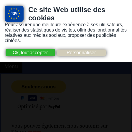
Ce site Web utilise des
cookies
Pour assurer une meilleure expérience à ses utilisateurs,
Version pour personnes mal-voyantes ou non-voyantes
réaliser des statistiques de visites, offrir des fonctionnalités
relatives aux médias sociaux, proposer des publicités
ciblées.
Menu
Optimisé par
Vous pouvez également nous soutenir sur