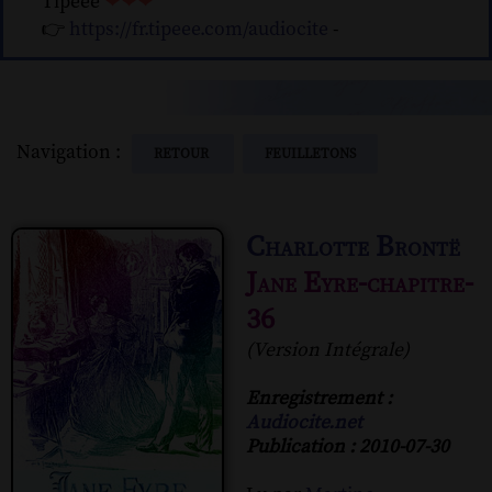
Tipeee
❤❤❤
👉
https://fr.tipeee.com/audiocite
-
Navigation :
RETOUR
FEUILLETONS
Charlotte Brontë
Jane Eyre-chapitre-
36
(Version Intégrale)
Enregistrement :
Audiocite.net
Publication : 2010-07-30