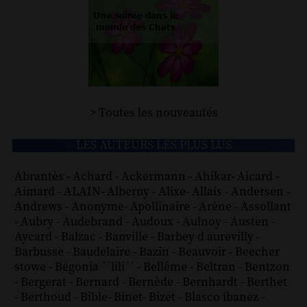
> Toutes les nouveautés
LES AUTEURS LES PLUS LUS
Abrantès
-
Achard
-
Ackermann
-
Ahikar
-
Aicard
-
Aimard
-
ALAIN
-
Alberny
-
Alixe
-
Allais
-
Andersen
-
Andrews
-
Anonyme
-
Apollinaire
-
Arène
-
Assollant
-
Aubry
-
Audebrand
-
Audoux
-
Aulnoy
-
Austen
-
Aycard
-
Balzac
-
Banville
-
Barbey d aurevilly
-
Barbusse
-
Baudelaire
-
Bazin
-
Beauvoir
-
Beecher
stowe
-
Bégonia ´´lili´´
-
Bellême
-
Beltran
-
Bentzon
-
Bergerat
-
Bernard
-
Bernède
-
Bernhardt
-
Berthet
-
Berthoud
-
Bible
-
Binet
-
Bizet
-
Blasco ibanez
-