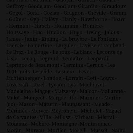
Gaboriau
-
Gaboriau
-
Galopin
-
Gaskell
-
Gautier
-
Geffroy
-
Géode am
-
Géod´am
-
Girardin
-
Giraudoux
-
Gogol
-
Gorki
-
Gozlan
-
Gragnon
-
Gréville
-
Grimm
-
Guimet
-
Gyp
-
Halévy
-
Hardy
-
Hawthorne
-
Hearn
-
Hermant
-
Hirsch
-
Hoffmann
-
Homère
-
Houssaye
-
Huc
-
Huchon
-
Hugo
-
Irving
-
Jaloux
-
James
-
Janin
-
Kipling
-
La bruyère
-
La Fontaine
-
Lacroix
-
Lamartine
-
Larguier
-
Lavisse et rambaud
-
Le Braz
-
Le Rouge
-
Le roux
-
Leblanc
-
Leconte de
Lisle
-
Lecoq
-
Legrand
-
Lemaître
-
Leopardi
-
Leprince de Beaumont
-
Lermina
-
Leroux
-
Les
1001 nuits
-
Lesclide
-
Lesueur
-
Level
-
Lichtenberger
-
London
-
Lorrain
-
Loti
-
Louÿs
-
Lovecraft
-
Luzel
-
Lycaon
-
Lys
-
Machiavel
-
Madeleine
-
Magog
-
Maizeroy
-
Malcor
-
Mallarmé
-
Malot
-
Mangeot
-
Margueritte
-
Marmier
-
Martin
(qc)
-
Mason
-
Maturin
-
Maupassant
-
Meade
-
Mérimée
-
Mervez
-
Meyronein
-
Michelet
-
Miguel
de Cervantes
-
Mille
-
Milosz
-
Mirbeau
-
Mistral
-
Moinaux
-
Molière
-
Montaigne
-
Montesquieu
-
Moran
-
Moreau
-
Mortier
-
Moselli
-
Musset
-
Naïmi