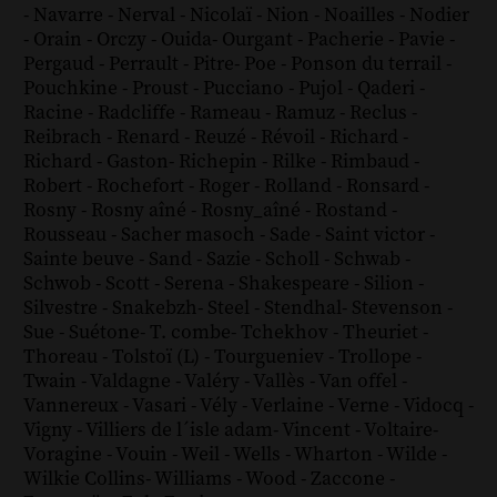
-
Navarre
-
Nerval
-
Nicolaï
-
Nion
-
Noailles
-
Nodier
-
Orain
-
Orczy
-
Ouida
-
Ourgant
-
Pacherie
-
Pavie
-
Pergaud
-
Perrault
-
Pitre
-
Poe
-
Ponson du terrail
-
Pouchkine
-
Proust
-
Pucciano
-
Pujol
-
Qaderi
-
Racine
-
Radcliffe
-
Rameau
-
Ramuz
-
Reclus
-
Reibrach
-
Renard
-
Reuzé
-
Révoil
-
Richard
-
Richard - Gaston
-
Richepin
-
Rilke
-
Rimbaud
-
Robert
-
Rochefort
-
Roger
-
Rolland
-
Ronsard
-
Rosny
-
Rosny aîné
-
Rosny_aîné
-
Rostand
-
Rousseau
-
Sacher masoch
-
Sade
-
Saint victor
-
Sainte beuve
-
Sand
-
Sazie
-
Scholl
-
Schwab
-
Schwob
-
Scott
-
Serena
-
Shakespeare
-
Silion
-
Silvestre
-
Snakebzh
-
Steel
-
Stendhal
-
Stevenson
-
Sue
-
Suétone
-
T. combe
-
Tchekhov
-
Theuriet
-
Thoreau
-
Tolstoï (L)
-
Tourgueniev
-
Trollope
-
Twain
-
Valdagne
-
Valéry
-
Vallès
-
Van offel
-
Vannereux
-
Vasari
-
Vély
-
Verlaine
-
Verne
-
Vidocq
-
Vigny
-
Villiers de l´isle adam
-
Vincent
-
Voltaire
-
Voragine
-
Vouin
-
Weil
-
Wells
-
Wharton
-
Wilde
-
Wilkie Collins
-
Williams
-
Wood
-
Zaccone
-