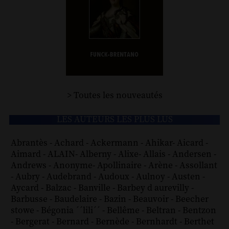
> Toutes les nouveautés
LES AUTEURS LES PLUS LUS
Abrantès
-
Achard
-
Ackermann
-
Ahikar
-
Aicard
-
Aimard
-
ALAIN
-
Alberny
-
Alixe
-
Allais
-
Andersen
-
Andrews
-
Anonyme
-
Apollinaire
-
Arène
-
Assollant
-
Aubry
-
Audebrand
-
Audoux
-
Aulnoy
-
Austen
-
Aycard
-
Balzac
-
Banville
-
Barbey d aurevilly
-
Barbusse
-
Baudelaire
-
Bazin
-
Beauvoir
-
Beecher
stowe
-
Bégonia ´´lili´´
-
Bellême
-
Beltran
-
Bentzon
-
Bergerat
-
Bernard
-
Bernède
-
Bernhardt
-
Berthet