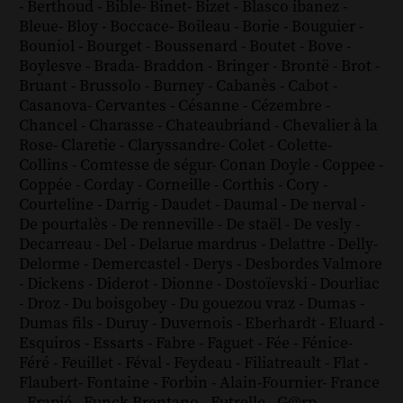
-
Berthoud
-
Bible
-
Binet
-
Bizet
-
Blasco ibanez
-
Bleue
-
Bloy
-
Boccace
-
Boileau
-
Borie
-
Bouguier
-
Bouniol
-
Bourget
-
Boussenard
-
Boutet
-
Bove
-
Boylesve
-
Brada
-
Braddon
-
Bringer
-
Brontë
-
Brot
-
Bruant
-
Brussolo
-
Burney
-
Cabanès
-
Cabot
-
Casanova
-
Cervantes
-
Césanne
-
Cézembre
-
Chancel
-
Charasse
-
Chateaubriand
-
Chevalier à la
Rose
-
Claretie
-
Claryssandre
-
Colet
-
Colette
-
Collins
-
Comtesse de ségur
-
Conan Doyle
-
Coppee
-
Coppée
-
Corday
-
Corneille
-
Corthis
-
Cory
-
Courteline
-
Darrig
-
Daudet
-
Daumal
-
De nerval
-
De pourtalès
-
De renneville
-
De staël
-
De vesly
-
Decarreau
-
Del
-
Delarue mardrus
-
Delattre
-
Delly
-
Delorme
-
Demercastel
-
Derys
-
Desbordes Valmore
-
Dickens
-
Diderot
-
Dionne
-
Dostoïevski
-
Dourliac
-
Droz
-
Du boisgobey
-
Du gouezou vraz
-
Dumas
-
Dumas fils
-
Duruy
-
Duvernois
-
Eberhardt
-
Eluard
-
Esquiros
-
Essarts
-
Fabre
-
Faguet
-
Fée
-
Fénice
-
Féré
-
Feuillet
-
Féval
-
Feydeau
-
Filiatreault
-
Flat
-
Flaubert
-
Fontaine
-
Forbin
-
Alain-Fournier
-
France