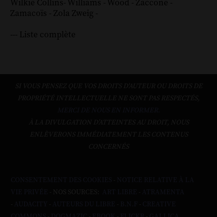
Wilkie Collins
-
Williams
-
Wood
-
Zaccone
-
Zamacoïs
-
Zola
Zweig
-
--- Liste complète
SI VOUS PENSEZ QUE VOS DROITS D'AUTEUR OU DROITS DE
PROPRIÉTÉ INTELLECTUELLE NE SONT PAS RESPECTÉS,
MERCI DE NOUS EN INFORMER.
À LA DIVULGATION D’ATTEINTES AU DROIT, NOUS
ENLÈVERONS IMMÉDIATEMENT LES CONTENUS
CONCERNÉS
CONSENTEMENT DES COOKIES
-
NOTICE RELATIVE À LA
VIE PRIVÉE
- NOS SOURCES:
ART LIBRE
-
ATRAMENTA
-
AUDACITY
-
AUTEURS DU LIBRE
-
B.N.F
-
CREATIVE
COMMONS
-
DOGMAZIC
-
EBOOK
-
FLICKR
-
GALLICA