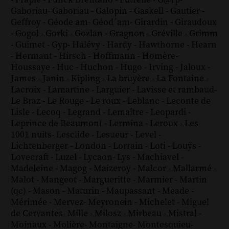
-
Frapié
-
Funck Brentano
-
Futrelle
-
G@rp
-
Gaboriau
-
Gaboriau
-
Galopin
-
Gaskell
-
Gautier
-
Geffroy
-
Géode am
-
Géod´am
-
Girardin
-
Giraudoux
-
Gogol
-
Gorki
-
Gozlan
-
Gragnon
-
Gréville
-
Grimm
-
Guimet
-
Gyp
-
Halévy
-
Hardy
-
Hawthorne
-
Hearn
-
Hermant
-
Hirsch
-
Hoffmann
-
Homère
-
Houssaye
-
Huc
-
Huchon
-
Hugo
-
Irving
-
Jaloux
-
James
-
Janin
-
Kipling
-
La bruyère
-
La Fontaine
-
Lacroix
-
Lamartine
-
Larguier
-
Lavisse et rambaud
-
Le Braz
-
Le Rouge
-
Le roux
-
Leblanc
-
Leconte de
Lisle
-
Lecoq
-
Legrand
-
Lemaître
-
Leopardi
-
Leprince de Beaumont
-
Lermina
-
Leroux
-
Les
1001 nuits
-
Lesclide
-
Lesueur
-
Level
-
Lichtenberger
-
London
-
Lorrain
-
Loti
-
Louÿs
-
Lovecraft
-
Luzel
-
Lycaon
-
Lys
-
Machiavel
-
Madeleine
-
Magog
-
Maizeroy
-
Malcor
-
Mallarmé
-
Malot
-
Mangeot
-
Margueritte
-
Marmier
-
Martin
(qc)
-
Mason
-
Maturin
-
Maupassant
-
Meade
-
Mérimée
-
Mervez
-
Meyronein
-
Michelet
-
Miguel
de Cervantes
-
Mille
-
Milosz
-
Mirbeau
-
Mistral
-
Moinaux
-
Molière
-
Montaigne
-
Montesquieu
-