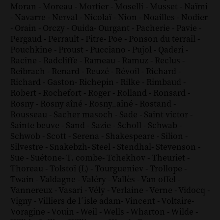
Moran
-
Moreau
-
Mortier
-
Moselli
-
Musset
-
Naïmi
-
Navarre
-
Nerval
-
Nicolaï
-
Nion
-
Noailles
-
Nodier
-
Orain
-
Orczy
-
Ouida
-
Ourgant
-
Pacherie
-
Pavie
-
Pergaud
-
Perrault
-
Pitre
-
Poe
-
Ponson du terrail
-
Pouchkine
-
Proust
-
Pucciano
-
Pujol
-
Qaderi
-
Racine
-
Radcliffe
-
Rameau
-
Ramuz
-
Reclus
-
Reibrach
-
Renard
-
Reuzé
-
Révoil
-
Richard
-
Richard - Gaston
-
Richepin
-
Rilke
-
Rimbaud
-
Robert
-
Rochefort
-
Roger
-
Rolland
-
Ronsard
-
Rosny
-
Rosny aîné
-
Rosny_aîné
-
Rostand
-
Rousseau
-
Sacher masoch
-
Sade
-
Saint victor
-
Sainte beuve
-
Sand
-
Sazie
-
Scholl
-
Schwab
-
Schwob
-
Scott
-
Serena
-
Shakespeare
-
Silion
-
Silvestre
-
Snakebzh
-
Steel
-
Stendhal
-
Stevenson
-
Sue
-
Suétone
-
T. combe
-
Tchekhov
-
Theuriet
-
Thoreau
-
Tolstoï (L)
-
Tourgueniev
-
Trollope
-
Twain
-
Valdagne
-
Valéry
-
Vallès
-
Van offel
-
Vannereux
-
Vasari
-
Vély
-
Verlaine
-
Verne
-
Vidocq
-
Vigny
-
Villiers de l´isle adam
-
Vincent
-
Voltaire
-
Voragine
-
Vouin
-
Weil
-
Wells
-
Wharton
-
Wilde
-