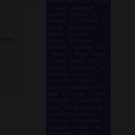
Giraudoux
-
Gogol
-
Gorki
-
Gozlan
-
Gragnon
-
Gréville
-
Grimm
-
Guimet
-
Gyp
-
Halévy
-
Hardy
-
Hawthorne
-
Hearn
-
Hermant
-
ent en
Hirsch
-
Hoffmann
-
Homère
-
Houssaye
-
Huc
-
Huchon
-
Hugo
-
Irving
-
Jaloux
-
James
-
Janin
-
Kipling
-
La bruyère
-
La
Fontaine
-
Lacroix
-
Lamartine
-
Larguier
-
Lavisse et rambaud
-
Le
Braz
-
Le Rouge
-
Le roux
-
Leblanc
-
Leconte de
Lisle
-
Lecoq
-
Legrand
-
Lemaître
-
Leopardi
-
Leprince de Beaumont
-
Lermina
-
Leroux
-
Les
1001 nuits
-
Lesclide
-