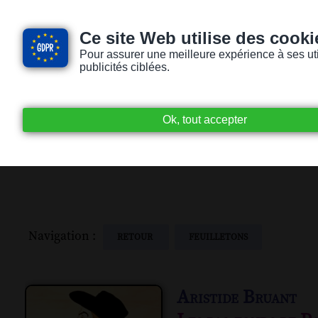
Ce site Web utilise des cooki
Pour assurer une meilleure expérience à ses utili
publicités ciblées.
Accueil
Livres audio
Lecteurs / Lectr
Navigation :
RETOUR
FEUILLETONS
Aristide Bruant