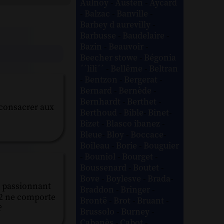
Aulnoy
-
Austen
-
Aycard
-
Balzac
-
Banville
-
Barbey d aurevilly
-
Barbusse
-
Baudelaire
-
Bazin
-
Beauvoir
-
Beecher stowe
-
Bégonia
´´lili´´
-
Bellême
-
Beltran
-
Bentzon
-
Bergerat
-
Bernard
-
Bernède
-
Bernhardt
-
Berthet
-
à consacrer aux
Berthoud
-
Bible
-
Binet
-
Bizet
-
Blasco ibanez
-
Bleue
-
Bloy
-
Boccace
-
Boileau
-
Borie
-
Bouguier
-
Bouniol
-
Bourget
-
Boussenard
-
Boutet
-
Bove
-
Boylesve
-
Brada
-
ir passionnant
Braddon
-
Bringer
-
e 2 ne comporte
Brontë
-
Brot
-
Bruant
-
?
Brussolo
-
Burney
-
Cabanès
-
Cabot
-