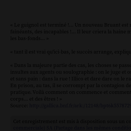
« Le guignol est terminé !... Un nouveau Bruant est né
fainéants, des incapables !... Il leur criera la haine
les bas-fonds... »
« tant il est vrai qu'ici-bas, le succès arrange, expl
« Dans la majeure partie des cas, les choses se passe
insultes aux agents ou soulographie : on le juge et on l
et sans pain : dans la rue ! Illico et dare dare on le
En prison, au tas, il se corrompt par la contagion de l
pratique. Voilà comment on commence et comment on fi
corps... et des êtres ! »
Source:
http://gallica.bnf.fr/ark:/12148/bpt6k55787
Cet enregistrement est mis à disposition sous un c
commerciale) SA (Partage dans les mêmes conditio