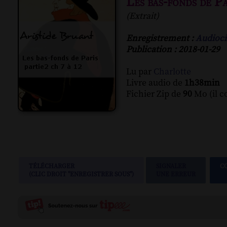
Les bas-fonds de Pa
(Extrait)
Enregistrement :
Audioci
Publication : 2018-01-29
Lu par
Charlotte
Livre audio de
1h38min
Fichier Zip de
90
Mo (il c
TÉLÉCHARGER
SIGNALER
C
(CLIC DROIT "ENREGISTRER SOUS")
UNE ERREUR