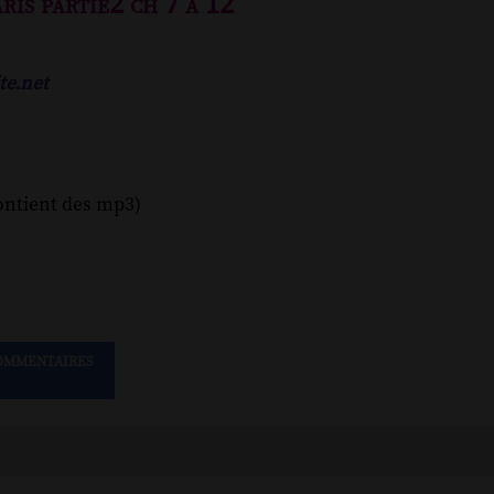
ris partie2 ch 7 à 12
te.net
ontient des mp3)
OMMENTAIRES