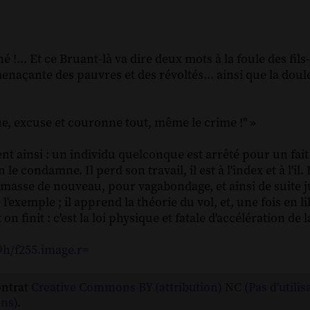
 !... Et ce Bruant-là va dire deux mots à la foule des fils
 menaçante des pauvres et des révoltés... ainsi que la doul
ique, excuse et couronne tout, même le crime !" »
nt ainsi : un individu quelconque est arrêté pour un fait
e condamne. Il perd son travail, il est à l'index et à l'il. 
 ramasse de nouveau, pour vagabondage, et ainsi de suite j
'exemple ; il apprend la théorie du vol, et, une fois en lib
nit : c'est la loi physique et fatale d'accélération de l
29h/f255.image.r=
ontrat
Creative Commons BY (attribution) NC (Pas d'utilis
ns)
.