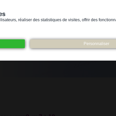
es
sateurs, réaliser des statistiques de visites, offrir des fonctio
Version pour personnes mal-voyantes ou non-voyantes
ices
Suivez-nous
Participez
Contact