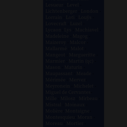
Lesueur
-
Level
-
Lichtenberger
-
London
-
Lorrain
-
Loti
-
Louÿs
-
Lovecraft
-
Luzel
-
Lycaon
-
Lys
-
Machiavel
-
Madeleine
-
Magog
-
Maizeroy
-
Malcor
-
Mallarmé
-
Malot
-
Mangeot
-
Margueritte
-
Marmier
-
Martin (qc)
-
Mason
-
Maturin
-
Maupassant
-
Meade
-
Mérimée
-
Mervez
-
Meyronein
-
Michelet
-
Miguel de Cervantes
-
Mille
-
Milosz
-
Mirbeau
-
Mistral
-
Moinaux
-
Molière
-
Montaigne
-
Montesquieu
-
Moran
-
Moreau
-
Mortier
-