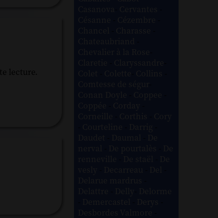
Casanova
-
Cervantes
-
Césanne
-
Cézembre
-
Chancel
-
Charasse
-
Chateaubriand
-
Chevalier à la Rose
-
Claretie
-
Claryssandre
-
e lecture.
Colet
-
Colette
-
Collins
-
Comtesse de ségur
-
Conan Doyle
-
Coppee
-
Coppée
-
Corday
-
Corneille
-
Corthis
-
Cory
-
Courteline
-
Darrig
-
Daudet
-
Daumal
-
De
nerval
-
De pourtalès
-
De
renneville
-
De staël
-
De
vesly
-
Decarreau
-
Del
-
Delarue mardrus
-
Delattre
-
Delly
-
Delorme
-
Demercastel
-
Derys
-
Desbordes Valmore
-