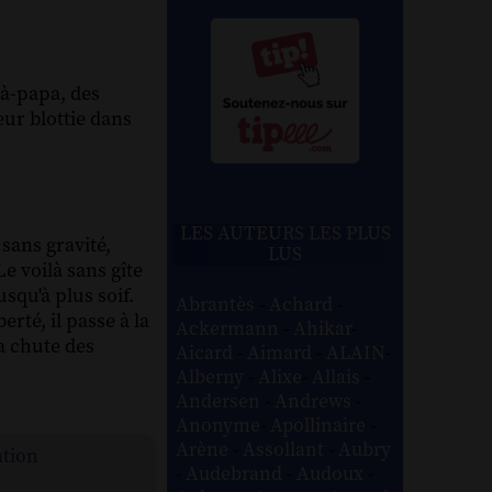
-à-papa, des
eur blottie dans
LES AUTEURS LES PLUS
 sans gravité,
LUS
Le voilà sans gîte
usqu'à plus soif.
Abrantès
-
Achard
-
erté, il passe à la
Ackermann
-
Ahikar
-
a chute des
Aicard
-
Aimard
-
ALAIN
-
Alberny
-
Alixe
-
Allais
-
Andersen
-
Andrews
-
Anonyme
-
Apollinaire
-
Arène
-
Assollant
-
Aubry
ation
-
Audebrand
-
Audoux
-