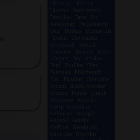
Dickens
-
Diderot
-
Dionne
-
Dostoïevski
-
Dourliac
-
Droz
-
Du
boisgobey
-
Du gouezou
vraz
-
Dumas
-
Dumas fils
-
Duruy
-
Duvernois
-
s!!
Eberhardt
-
Eluard
-
Esquiros
-
Essarts
-
Fabre
-
Faguet
-
Fée
-
Fénice
-
Féré
-
Feuillet
-
Féval
-
Feydeau
-
Filiatreault
-
Flat
-
Flaubert
-
Fontaine
-
Forbin
-
Alain-Fournier
-
France
-
Frapié
-
Funck
Brentano
-
Futrelle
-
G@rp
-
Gaboriau
-
Gaboriau
-
Galopin
-
Gaskell
-
Gautier
-
Geffroy
-
Géode am
-
Géod´am
-
Girardin
-