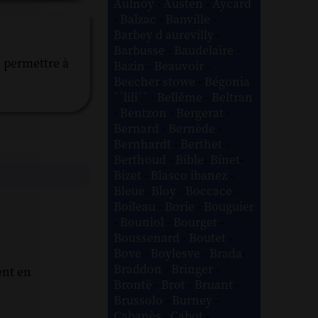
Aulnoy
-
Austen
-
Aycard
-
Balzac
-
Banville
-
Barbey d aurevilly
-
Barbusse
-
Baudelaire
-
 permettre à
Bazin
-
Beauvoir
-
Beecher stowe
-
Bégonia
´´lili´´
-
Bellême
-
Beltran
-
Bentzon
-
Bergerat
-
Bernard
-
Bernède
-
Bernhardt
-
Berthet
-
Berthoud
-
Bible
-
Binet
-
Bizet
-
Blasco ibanez
-
Bleue
-
Bloy
-
Boccace
-
Boileau
-
Borie
-
Bouguier
-
Bouniol
-
Bourget
-
Boussenard
-
Boutet
-
Bove
-
Boylesve
-
Brada
-
Braddon
-
Bringer
-
ent en
Brontë
-
Brot
-
Bruant
-
Brussolo
-
Burney
-
Cabanès
-
Cabot
-