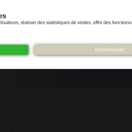
es
sateurs, réaliser des statistiques de visites, offrir des fonctio
Version pour personnes mal-voyantes ou non-voyantes
ices
Suivez-nous
Participez
Contact