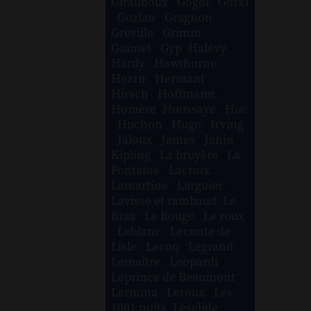
Giraudoux
-
Gogol
-
Gorki
-
Gozlan
-
Gragnon
-
Gréville
-
Grimm
-
Guimet
-
Gyp
-
Halévy
-
Hardy
-
Hawthorne
-
Hearn
-
Hermant
-
Hirsch
-
Hoffmann
-
Homère
-
Houssaye
-
Huc
-
Huchon
-
Hugo
-
Irving
-
Jaloux
-
James
-
Janin
-
Kipling
-
La bruyère
-
La
Fontaine
-
Lacroix
-
Lamartine
-
Larguier
-
Lavisse et rambaud
-
Le
Braz
-
Le Rouge
-
Le roux
-
Leblanc
-
Leconte de
Lisle
-
Lecoq
-
Legrand
-
Lemaître
-
Leopardi
-
Leprince de Beaumont
-
Lermina
-
Leroux
-
Les
1001 nuits
-
Lesclide
-