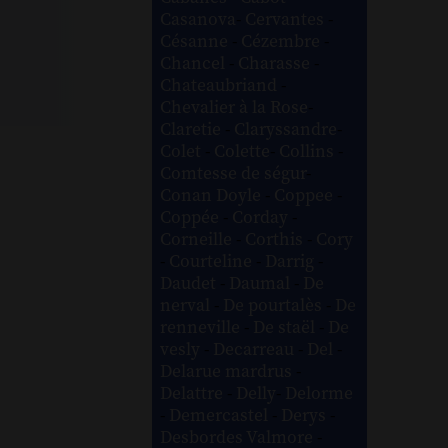
Casanova
-
Cervantes
-
Césanne
-
Cézembre
-
Chancel
-
Charasse
-
Chateaubriand
-
Chevalier à la Rose
-
Claretie
-
Claryssandre
-
Colet
-
Colette
-
Collins
-
Comtesse de ségur
-
Conan Doyle
-
Coppee
-
Coppée
-
Corday
-
Corneille
-
Corthis
-
Cory
-
Courteline
-
Darrig
-
Daudet
-
Daumal
-
De
nerval
-
De pourtalès
-
De
renneville
-
De staël
-
De
vesly
-
Decarreau
-
Del
-
Delarue mardrus
-
Delattre
-
Delly
-
Delorme
-
Demercastel
-
Derys
-
Desbordes Valmore
-