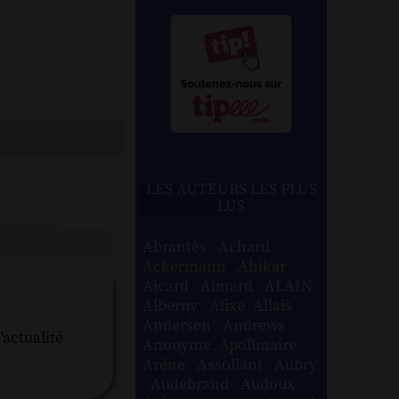
LES AUTEURS LES PLUS
LUS
Abrantès
-
Achard
-
Ackermann
-
Ahikar
-
Aicard
-
Aimard
-
ALAIN
-
Alberny
-
Alixe
-
Allais
-
Andersen
-
Andrews
-
'actualité
Anonyme
-
Apollinaire
-
Arène
-
Assollant
-
Aubry
-
Audebrand
-
Audoux
-