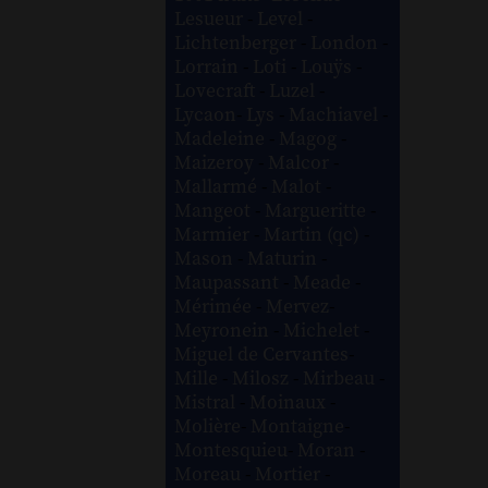
Lesueur
-
Level
-
Lichtenberger
-
London
-
Lorrain
-
Loti
-
Louÿs
-
Lovecraft
-
Luzel
-
Lycaon
-
Lys
-
Machiavel
-
Madeleine
-
Magog
-
Maizeroy
-
Malcor
-
Mallarmé
-
Malot
-
Mangeot
-
Margueritte
-
Marmier
-
Martin (qc)
-
Mason
-
Maturin
-
Maupassant
-
Meade
-
Mérimée
-
Mervez
-
Meyronein
-
Michelet
-
Miguel de Cervantes
-
Mille
-
Milosz
-
Mirbeau
-
Mistral
-
Moinaux
-
Molière
-
Montaigne
-
Montesquieu
-
Moran
-
Moreau
-
Mortier
-