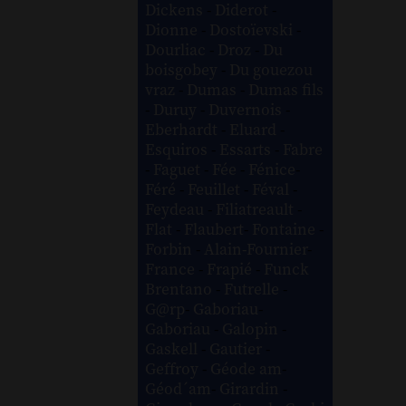
Dickens
-
Diderot
-
Dionne
-
Dostoïevski
-
Dourliac
-
Droz
-
Du
boisgobey
-
Du gouezou
vraz
-
Dumas
-
Dumas fils
-
Duruy
-
Duvernois
-
Eberhardt
-
Eluard
-
Esquiros
-
Essarts
-
Fabre
-
Faguet
-
Fée
-
Fénice
-
Féré
-
Feuillet
-
Féval
-
Feydeau
-
Filiatreault
-
Flat
-
Flaubert
-
Fontaine
-
Forbin
-
Alain-Fournier
-
France
-
Frapié
-
Funck
Brentano
-
Futrelle
-
G@rp
-
Gaboriau
-
Gaboriau
-
Galopin
-
Gaskell
-
Gautier
-
Geffroy
-
Géode am
-
Géod´am
-
Girardin
-