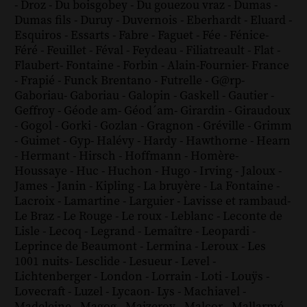
-
Droz
-
Du boisgobey
-
Du gouezou vraz
-
Dumas
-
Dumas fils
-
Duruy
-
Duvernois
-
Eberhardt
-
Eluard
-
Esquiros
-
Essarts
-
Fabre
-
Faguet
-
Fée
-
Fénice
-
Féré
-
Feuillet
-
Féval
-
Feydeau
-
Filiatreault
-
Flat
-
Flaubert
-
Fontaine
-
Forbin
-
Alain-Fournier
-
France
-
Frapié
-
Funck Brentano
-
Futrelle
-
G@rp
-
Gaboriau
-
Gaboriau
-
Galopin
-
Gaskell
-
Gautier
-
Geffroy
-
Géode am
-
Géod´am
-
Girardin
-
Giraudoux
-
Gogol
-
Gorki
-
Gozlan
-
Gragnon
-
Gréville
-
Grimm
-
Guimet
-
Gyp
-
Halévy
-
Hardy
-
Hawthorne
-
Hearn
-
Hermant
-
Hirsch
-
Hoffmann
-
Homère
-
Houssaye
-
Huc
-
Huchon
-
Hugo
-
Irving
-
Jaloux
-
James
-
Janin
-
Kipling
-
La bruyère
-
La Fontaine
-
Lacroix
-
Lamartine
-
Larguier
-
Lavisse et rambaud
-
Le Braz
-
Le Rouge
-
Le roux
-
Leblanc
-
Leconte de
Lisle
-
Lecoq
-
Legrand
-
Lemaître
-
Leopardi
-
Leprince de Beaumont
-
Lermina
-
Leroux
-
Les
1001 nuits
-
Lesclide
-
Lesueur
-
Level
-
Lichtenberger
-
London
-
Lorrain
-
Loti
-
Louÿs
-
Lovecraft
-
Luzel
-
Lycaon
-
Lys
-
Machiavel
-
Madeleine
-
Magog
-
Maizeroy
-
Malcor
-
Mallarmé
-