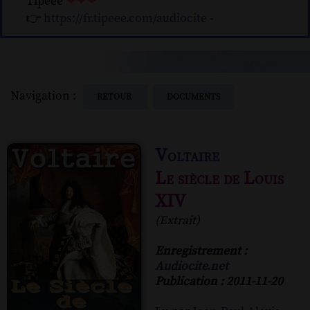
Tipeee
❤❤❤
👉
https://fr.tipeee.com/audiocite
-
Navigation :
RETOUR
DOCUMENTS
Voltaire
Le siècle de Louis
XIV
(Extrait)
Enregistrement :
Audiocite.net
Publication : 2011-11-20