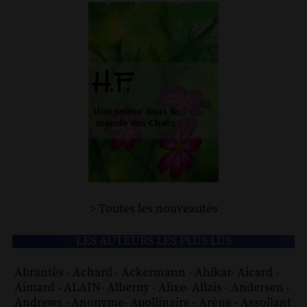
> Toutes les nouveautés
LES AUTEURS LES PLUS LUS
Abrantès
-
Achard
-
Ackermann
-
Ahikar
-
Aicard
-
Aimard
-
ALAIN
-
Alberny
-
Alixe
-
Allais
-
Andersen
-
Andrews
-
Anonyme
-
Apollinaire
-
Arène
-
Assollant