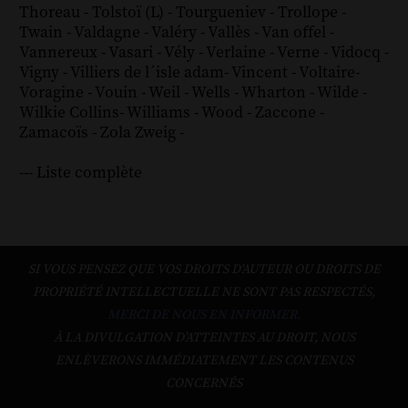
Thoreau
-
Tolstoï (L)
-
Tourgueniev
-
Trollope
-
Twain
-
Valdagne
-
Valéry
-
Vallès
-
Van offel
-
Vannereux
-
Vasari
-
Vély
-
Verlaine
-
Verne
-
Vidocq
-
Vigny
-
Villiers de l´isle adam
-
Vincent
-
Voltaire
-
Voragine
-
Vouin
-
Weil
-
Wells
-
Wharton
-
Wilde
-
Wilkie Collins
-
Williams
-
Wood
-
Zaccone
-
Zamacoïs
-
Zola
Zweig
-
--- Liste complète
SI VOUS PENSEZ QUE VOS DROITS D'AUTEUR OU DROITS DE
PROPRIÉTÉ INTELLECTUELLE NE SONT PAS RESPECTÉS,
MERCI DE NOUS EN INFORMER.
À LA DIVULGATION D’ATTEINTES AU DROIT, NOUS
ENLÈVERONS IMMÉDIATEMENT LES CONTENUS
CONCERNÉS