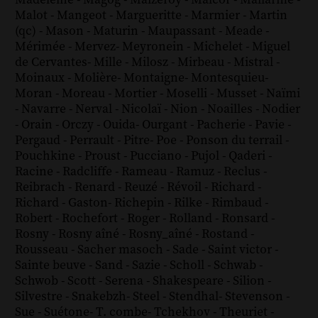
Malot
-
Mangeot
-
Margueritte
-
Marmier
-
Martin
(qc)
-
Mason
-
Maturin
-
Maupassant
-
Meade
-
Mérimée
-
Mervez
-
Meyronein
-
Michelet
-
Miguel
de Cervantes
-
Mille
-
Milosz
-
Mirbeau
-
Mistral
-
Moinaux
-
Molière
-
Montaigne
-
Montesquieu
-
Moran
-
Moreau
-
Mortier
-
Moselli
-
Musset
-
Naïmi
-
Navarre
-
Nerval
-
Nicolaï
-
Nion
-
Noailles
-
Nodier
-
Orain
-
Orczy
-
Ouida
-
Ourgant
-
Pacherie
-
Pavie
-
Pergaud
-
Perrault
-
Pitre
-
Poe
-
Ponson du terrail
-
Pouchkine
-
Proust
-
Pucciano
-
Pujol
-
Qaderi
-
Racine
-
Radcliffe
-
Rameau
-
Ramuz
-
Reclus
-
Reibrach
-
Renard
-
Reuzé
-
Révoil
-
Richard
-
Richard - Gaston
-
Richepin
-
Rilke
-
Rimbaud
-
Robert
-
Rochefort
-
Roger
-
Rolland
-
Ronsard
-
Rosny
-
Rosny aîné
-
Rosny_aîné
-
Rostand
-
Rousseau
-
Sacher masoch
-
Sade
-
Saint victor
-
Sainte beuve
-
Sand
-
Sazie
-
Scholl
-
Schwab
-
Schwob
-
Scott
-
Serena
-
Shakespeare
-
Silion
-
Silvestre
-
Snakebzh
-
Steel
-
Stendhal
-
Stevenson
-
Sue
-
Suétone
-
T. combe
-
Tchekhov
-
Theuriet
-