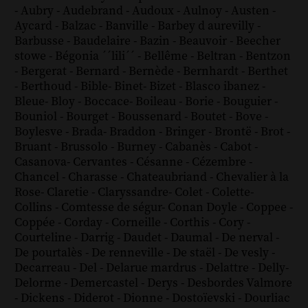
-
Aubry
-
Audebrand
-
Audoux
-
Aulnoy
-
Austen
-
Aycard
-
Balzac
-
Banville
-
Barbey d aurevilly
-
Barbusse
-
Baudelaire
-
Bazin
-
Beauvoir
-
Beecher
stowe
-
Bégonia ´´lili´´
-
Bellême
-
Beltran
-
Bentzon
-
Bergerat
-
Bernard
-
Bernède
-
Bernhardt
-
Berthet
-
Berthoud
-
Bible
-
Binet
-
Bizet
-
Blasco ibanez
-
Bleue
-
Bloy
-
Boccace
-
Boileau
-
Borie
-
Bouguier
-
Bouniol
-
Bourget
-
Boussenard
-
Boutet
-
Bove
-
Boylesve
-
Brada
-
Braddon
-
Bringer
-
Brontë
-
Brot
-
Bruant
-
Brussolo
-
Burney
-
Cabanès
-
Cabot
-
Casanova
-
Cervantes
-
Césanne
-
Cézembre
-
Chancel
-
Charasse
-
Chateaubriand
-
Chevalier à la
Rose
-
Claretie
-
Claryssandre
-
Colet
-
Colette
-
Collins
-
Comtesse de ségur
-
Conan Doyle
-
Coppee
-
Coppée
-
Corday
-
Corneille
-
Corthis
-
Cory
-
Courteline
-
Darrig
-
Daudet
-
Daumal
-
De nerval
-
De pourtalès
-
De renneville
-
De staël
-
De vesly
-
Decarreau
-
Del
-
Delarue mardrus
-
Delattre
-
Delly
-
Delorme
-
Demercastel
-
Derys
-
Desbordes Valmore
-
Dickens
-
Diderot
-
Dionne
-
Dostoïevski
-
Dourliac