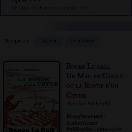
Tipeee
❤❤❤
👉
https://fr.tipeee.com/audiocite
-
Navigation :
RETOUR
DOCUMENTS
Roger Le gall
Un Mao en Cavale
ou la Ronde d'un
Chtuk
(Version Intégrale)
Enregistrement :
Audiocite.net
Publication : 2018-11-14