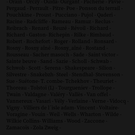
-
Orain
-
Orczy
-
Ouida
-
Ourgant
-
Pacherie
-
Pavie
-
Pergaud
-
Perrault
-
Pitre
-
Poe
-
Ponson du terrail
-
Pouchkine
-
Proust
-
Pucciano
-
Pujol
-
Qaderi
-
Racine
-
Radcliffe
-
Rameau
-
Ramuz
-
Reclus
-
Reibrach
-
Renard
-
Reuzé
-
Révoil
-
Richard
-
Richard - Gaston
-
Richepin
-
Rilke
-
Rimbaud
-
Robert
-
Rochefort
-
Roger
-
Rolland
-
Ronsard
-
Rosny
-
Rosny aîné
-
Rosny_aîné
-
Rostand
-
Rousseau
-
Sacher masoch
-
Sade
-
Saint victor
-
Sainte beuve
-
Sand
-
Sazie
-
Scholl
-
Schwab
-
Schwob
-
Scott
-
Serena
-
Shakespeare
-
Silion
-
Silvestre
-
Snakebzh
-
Steel
-
Stendhal
-
Stevenson
-
Sue
-
Suétone
-
T. combe
-
Tchekhov
-
Theuriet
-
Thoreau
-
Tolstoï (L)
-
Tourgueniev
-
Trollope
-
Twain
-
Valdagne
-
Valéry
-
Vallès
-
Van offel
-
Vannereux
-
Vasari
-
Vély
-
Verlaine
-
Verne
-
Vidocq
-
Vigny
-
Villiers de l´isle adam
-
Vincent
-
Voltaire
-
Voragine
-
Vouin
-
Weil
-
Wells
-
Wharton
-
Wilde
-
Wilkie Collins
-
Williams
-
Wood
-
Zaccone
-
Zamacoïs
-
Zola
Zweig
-