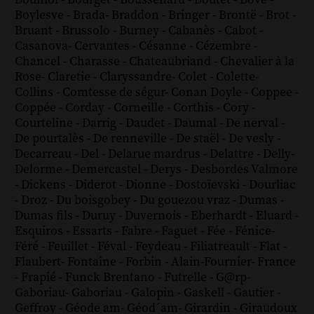
Boylesve
-
Brada
-
Braddon
-
Bringer
-
Brontë
-
Brot
-
Bruant
-
Brussolo
-
Burney
-
Cabanès
-
Cabot
-
Casanova
-
Cervantes
-
Césanne
-
Cézembre
-
Chancel
-
Charasse
-
Chateaubriand
-
Chevalier à la
Rose
-
Claretie
-
Claryssandre
-
Colet
-
Colette
-
Collins
-
Comtesse de ségur
-
Conan Doyle
-
Coppee
-
Coppée
-
Corday
-
Corneille
-
Corthis
-
Cory
-
Courteline
-
Darrig
-
Daudet
-
Daumal
-
De nerval
-
De pourtalès
-
De renneville
-
De staël
-
De vesly
-
Decarreau
-
Del
-
Delarue mardrus
-
Delattre
-
Delly
-
Delorme
-
Demercastel
-
Derys
-
Desbordes Valmore
-
Dickens
-
Diderot
-
Dionne
-
Dostoïevski
-
Dourliac
-
Droz
-
Du boisgobey
-
Du gouezou vraz
-
Dumas
-
Dumas fils
-
Duruy
-
Duvernois
-
Eberhardt
-
Eluard
-
Esquiros
-
Essarts
-
Fabre
-
Faguet
-
Fée
-
Fénice
-
Féré
-
Feuillet
-
Féval
-
Feydeau
-
Filiatreault
-
Flat
-
Flaubert
-
Fontaine
-
Forbin
-
Alain-Fournier
-
France
-
Frapié
-
Funck Brentano
-
Futrelle
-
G@rp
-
Gaboriau
-
Gaboriau
-
Galopin
-
Gaskell
-
Gautier
-
Geffroy
-
Géode am
-
Géod´am
-
Girardin
-
Giraudoux