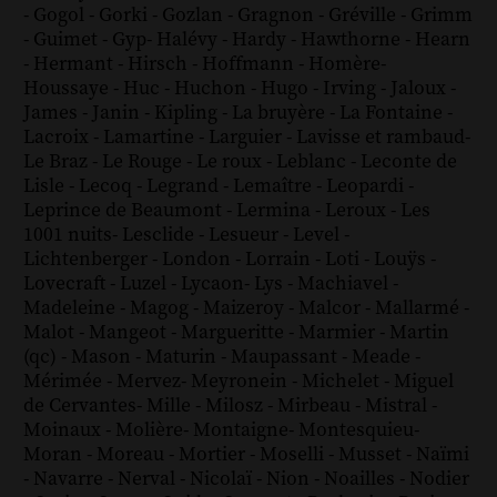
-
Gogol
-
Gorki
-
Gozlan
-
Gragnon
-
Gréville
-
Grimm
-
Guimet
-
Gyp
-
Halévy
-
Hardy
-
Hawthorne
-
Hearn
-
Hermant
-
Hirsch
-
Hoffmann
-
Homère
-
Houssaye
-
Huc
-
Huchon
-
Hugo
-
Irving
-
Jaloux
-
James
-
Janin
-
Kipling
-
La bruyère
-
La Fontaine
-
Lacroix
-
Lamartine
-
Larguier
-
Lavisse et rambaud
-
Le Braz
-
Le Rouge
-
Le roux
-
Leblanc
-
Leconte de
Lisle
-
Lecoq
-
Legrand
-
Lemaître
-
Leopardi
-
Leprince de Beaumont
-
Lermina
-
Leroux
-
Les
1001 nuits
-
Lesclide
-
Lesueur
-
Level
-
Lichtenberger
-
London
-
Lorrain
-
Loti
-
Louÿs
-
Lovecraft
-
Luzel
-
Lycaon
-
Lys
-
Machiavel
-
Madeleine
-
Magog
-
Maizeroy
-
Malcor
-
Mallarmé
-
Malot
-
Mangeot
-
Margueritte
-
Marmier
-
Martin
(qc)
-
Mason
-
Maturin
-
Maupassant
-
Meade
-
Mérimée
-
Mervez
-
Meyronein
-
Michelet
-
Miguel
de Cervantes
-
Mille
-
Milosz
-
Mirbeau
-
Mistral
-
Moinaux
-
Molière
-
Montaigne
-
Montesquieu
-
Moran
-
Moreau
-
Mortier
-
Moselli
-
Musset
-
Naïmi
-
Navarre
-
Nerval
-
Nicolaï
-
Nion
-
Noailles
-
Nodier