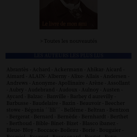
> Toutes les nouveautés
LES AUTEURS LES PLUS LUS
Abrantès
-
Achard
-
Ackermann
-
Ahikar
-
Aicard
-
Aimard
-
ALAIN
-
Alberny
-
Alixe
-
Allais
-
Andersen
-
Andrews
-
Anonyme
-
Apollinaire
-
Arène
-
Assollant
-
Aubry
-
Audebrand
-
Audoux
-
Aulnoy
-
Austen
-
Aycard
-
Balzac
-
Banville
-
Barbey d aurevilly
-
Barbusse
-
Baudelaire
-
Bazin
-
Beauvoir
-
Beecher
stowe
-
Bégonia ´´lili´´
-
Bellême
-
Beltran
-
Bentzon
-
Bergerat
-
Bernard
-
Bernède
-
Bernhardt
-
Berthet
-
Berthoud
-
Bible
-
Binet
-
Bizet
-
Blasco ibanez
-
Bleue
-
Bloy
-
Boccace
-
Boileau
-
Borie
-
Bouguier
-
Bouniol
-
Bourget
-
Boussenard
-
Boutet
-
Bove
-