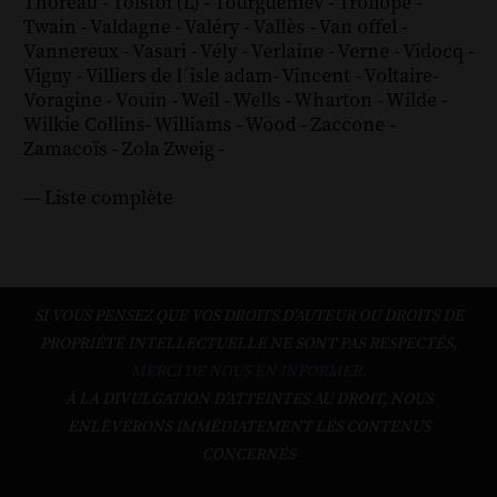
Thoreau
-
Tolstoï (L)
-
Tourgueniev
-
Trollope
-
Twain
-
Valdagne
-
Valéry
-
Vallès
-
Van offel
-
Vannereux
-
Vasari
-
Vély
-
Verlaine
-
Verne
-
Vidocq
-
Vigny
-
Villiers de l´isle adam
-
Vincent
-
Voltaire
-
Voragine
-
Vouin
-
Weil
-
Wells
-
Wharton
-
Wilde
-
Wilkie Collins
-
Williams
-
Wood
-
Zaccone
-
Zamacoïs
-
Zola
Zweig
-
--- Liste complète
SI VOUS PENSEZ QUE VOS DROITS D'AUTEUR OU DROITS DE
PROPRIÉTÉ INTELLECTUELLE NE SONT PAS RESPECTÉS,
MERCI DE NOUS EN INFORMER.
À LA DIVULGATION D’ATTEINTES AU DROIT, NOUS
ENLÈVERONS IMMÉDIATEMENT LES CONTENUS
CONCERNÉS