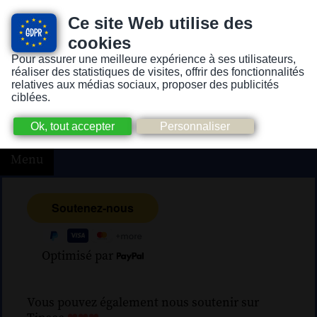
Ce site Web utilise des
cookies
Pour assurer une meilleure expérience à ses utilisateurs,
Version pour personnes mal-voyantes ou non-voyantes
réaliser des statistiques de visites, offrir des fonctionnalités
relatives aux médias sociaux, proposer des publicités
ciblées.
Menu
Optimisé par
Vous pouvez également nous soutenir sur