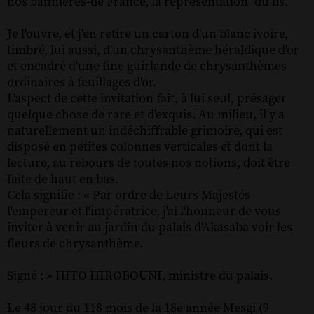
nos bannières-de France, la représentation "du lis.
Je l'ouvre, et j'en retire un carton d'un blanc
ivoire,
timbré, lui aussi, d'un chrysanthème
héraldique d'or
et encadré d'une fine guirlande
de chrysanthèmes
ordinaires à feuillages d'or.
L'aspect de cette invitation fait, à lui seul, présager
quelque chose de rare et d'exquis. Au milieu,
il y a
naturellement un indéchiffrable grimoire,
qui est
disposé en petites colonnes verticales et
dont la
lecture, au rebours de toutes nos notions,
doit être
faite de haut en bas.
Cela signifie : « Par ordre de Leurs Majestés
l'empereur et l'impératrice, j'ai l'honneur de vous
inviter à venir au jardin du palais d'Akasaba voir
les
fleurs de chrysanthème.
Signé : » HITO HIROBOUNI, ministre du palais.
Le 48 jour du 118 mois de la 18e année
Mesgi (9