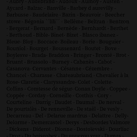
-
Aubry
-
Audebrand
-
Audoux
-
Aulnoy
-
Austen
-
Aycard
-
Balzac
-
Banville
-
Barbey d aurevilly
-
Barbusse
-
Baudelaire
-
Bazin
-
Beauvoir
-
Beecher
stowe
-
Bégonia ´´lili´´
-
Bellême
-
Beltran
-
Bentzon
-
Bergerat
-
Bernard
-
Bernède
-
Bernhardt
-
Berthet
-
Berthoud
-
Bible
-
Binet
-
Bizet
-
Blasco ibanez
-
Bleue
-
Bloy
-
Boccace
-
Boileau
-
Borie
-
Bouguier
-
Bouniol
-
Bourget
-
Boussenard
-
Boutet
-
Bove
-
Boylesve
-
Brada
-
Braddon
-
Bringer
-
Brontë
-
Brot
-
Bruant
-
Brussolo
-
Burney
-
Cabanès
-
Cabot
-
Casanova
-
Cervantes
-
Césanne
-
Cézembre
-
Chancel
-
Charasse
-
Chateaubriand
-
Chevalier à la
Rose
-
Claretie
-
Claryssandre
-
Colet
-
Colette
-
Collins
-
Comtesse de ségur
-
Conan Doyle
-
Coppee
-
Coppée
-
Corday
-
Corneille
-
Corthis
-
Cory
-
Courteline
-
Darrig
-
Daudet
-
Daumal
-
De nerval
-
De pourtalès
-
De renneville
-
De staël
-
De vesly
-
Decarreau
-
Del
-
Delarue mardrus
-
Delattre
-
Delly
-
Delorme
-
Demercastel
-
Derys
-
Desbordes Valmore
-
Dickens
-
Diderot
-
Dionne
-
Dostoïevski
-
Dourliac
-
Droz
-
Du boisgobey
-
Du gouezou vraz
-
Dumas
-