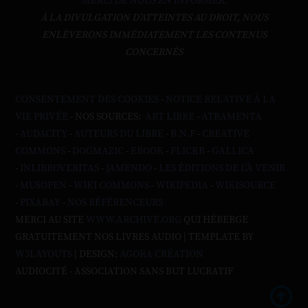
MERCI DE NOUS EN INFORMER.
À LA DIVULGATION D’ATTEINTES AU DROIT, NOUS
ENLÈVERONS IMMÉDIATEMENT LES CONTENUS
CONCERNÉS
CONSENTEMENT DES COOKIES
-
NOTICE RELATIVE À LA
VIE PRIVÉE
- NOS SOURCES:
ART LIBRE
-
ATRAMENTA
-
AUDACITY
-
AUTEURS DU LIBRE
-
B.N.F
-
CREATIVE
COMMONS
-
DOGMAZIC
-
EBOOK
-
FLICKR
-
GALLICA
-
INLIBROVERITAS
-
JAMENDO
-
LES ÉDITIONS DE L'À VENIR
-
MUSOPEN
-
WIKI COMMONS
-
WIKIPEDIA
-
WIKISOURCE
-
PIXABAY
-
NOS RÉFÉRENCEURS
MERCI AU SITE
WWW.ARCHIVE.ORG
QUI HÉBERGE
GRATUITEMENT NOS LIVRES AUDIO | TEMPLATE BY
W3LAYOUTS
| DESIGN:
AGORA CRÉATION
AUDIOCITÉ - ASSOCIATION SANS BUT LUCRATIF