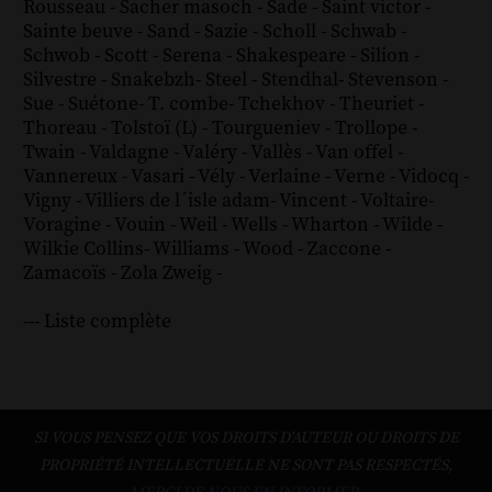
Rousseau
-
Sacher masoch
-
Sade
-
Saint victor
-
Sainte beuve
-
Sand
-
Sazie
-
Scholl
-
Schwab
-
Schwob
-
Scott
-
Serena
-
Shakespeare
-
Silion
-
Silvestre
-
Snakebzh
-
Steel
-
Stendhal
-
Stevenson
-
Sue
-
Suétone
-
T. combe
-
Tchekhov
-
Theuriet
-
Thoreau
-
Tolstoï (L)
-
Tourgueniev
-
Trollope
-
Twain
-
Valdagne
-
Valéry
-
Vallès
-
Van offel
-
Vannereux
-
Vasari
-
Vély
-
Verlaine
-
Verne
-
Vidocq
-
Vigny
-
Villiers de l´isle adam
-
Vincent
-
Voltaire
-
Voragine
-
Vouin
-
Weil
-
Wells
-
Wharton
-
Wilde
-
Wilkie Collins
-
Williams
-
Wood
-
Zaccone
-
Zamacoïs
-
Zola
Zweig
-
--- Liste complète
SI VOUS PENSEZ QUE VOS DROITS D'AUTEUR OU DROITS DE
PROPRIÉTÉ INTELLECTUELLE NE SONT PAS RESPECTÉS,