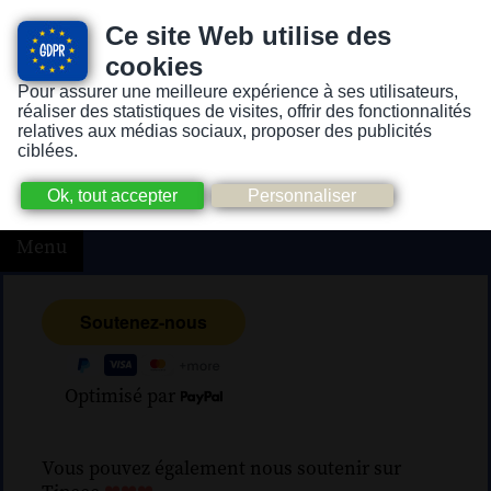
Ce site Web utilise des
cookies
Pour assurer une meilleure expérience à ses utilisateurs,
Version pour personnes mal-voyantes ou non-voyantes
réaliser des statistiques de visites, offrir des fonctionnalités
relatives aux médias sociaux, proposer des publicités
ciblées.
Menu
Optimisé par
Vous pouvez également nous soutenir sur