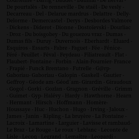
Courteline
-
Darrig
-
Daudet
-
Daumal
-
De nerval
-
De pourtalès
-
De renneville
-
De staël
-
De vesly
-
Decarreau
-
Del
-
Delarue mardrus
-
Delattre
-
Delly
-
Delorme
-
Demercastel
-
Derys
-
Desbordes Valmore
-
Dickens
-
Diderot
-
Dionne
-
Dostoïevski
-
Dourliac
-
Droz
-
Du boisgobey
-
Du gouezou vraz
-
Dumas
-
Dumas fils
-
Duruy
-
Duvernois
-
Eberhardt
-
Eluard
-
Esquiros
-
Essarts
-
Fabre
-
Faguet
-
Fée
-
Fénice
-
Féré
-
Feuillet
-
Féval
-
Feydeau
-
Filiatreault
-
Flat
-
Flaubert
-
Fontaine
-
Forbin
-
Alain-Fournier
-
France
-
Frapié
-
Funck Brentano
-
Futrelle
-
G@rp
-
Gaboriau
-
Gaboriau
-
Galopin
-
Gaskell
-
Gautier
-
Geffroy
-
Géode am
-
Géod´am
-
Girardin
-
Giraudoux
-
Gogol
-
Gorki
-
Gozlan
-
Gragnon
-
Gréville
-
Grimm
-
Guimet
-
Gyp
-
Halévy
-
Hardy
-
Hawthorne
-
Hearn
-
Hermant
-
Hirsch
-
Hoffmann
-
Homère
-
Houssaye
-
Huc
-
Huchon
-
Hugo
-
Irving
-
Jaloux
-
James
-
Janin
-
Kipling
-
La bruyère
-
La Fontaine
-
Lacroix
-
Lamartine
-
Larguier
-
Lavisse et rambaud
-
Le Braz
-
Le Rouge
-
Le roux
-
Leblanc
-
Leconte de
Lisle
-
Lecoq
-
Legrand
-
Lemaître
-
Leopardi
-