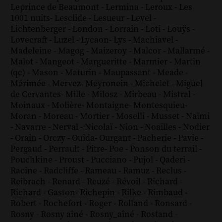
Leprince de Beaumont
-
Lermina
-
Leroux
-
Les
1001 nuits
-
Lesclide
-
Lesueur
-
Level
-
Lichtenberger
-
London
-
Lorrain
-
Loti
-
Louÿs
-
Lovecraft
-
Luzel
-
Lycaon
-
Lys
-
Machiavel
-
Madeleine
-
Magog
-
Maizeroy
-
Malcor
-
Mallarmé
-
Malot
-
Mangeot
-
Margueritte
-
Marmier
-
Martin
(qc)
-
Mason
-
Maturin
-
Maupassant
-
Meade
-
Mérimée
-
Mervez
-
Meyronein
-
Michelet
-
Miguel
de Cervantes
-
Mille
-
Milosz
-
Mirbeau
-
Mistral
-
Moinaux
-
Molière
-
Montaigne
-
Montesquieu
-
Moran
-
Moreau
-
Mortier
-
Moselli
-
Musset
-
Naïmi
-
Navarre
-
Nerval
-
Nicolaï
-
Nion
-
Noailles
-
Nodier
-
Orain
-
Orczy
-
Ouida
-
Ourgant
-
Pacherie
-
Pavie
-
Pergaud
-
Perrault
-
Pitre
-
Poe
-
Ponson du terrail
-
Pouchkine
-
Proust
-
Pucciano
-
Pujol
-
Qaderi
-
Racine
-
Radcliffe
-
Rameau
-
Ramuz
-
Reclus
-
Reibrach
-
Renard
-
Reuzé
-
Révoil
-
Richard
-
Richard - Gaston
-
Richepin
-
Rilke
-
Rimbaud
-
Robert
-
Rochefort
-
Roger
-
Rolland
-
Ronsard
-
Rosny
-
Rosny aîné
-
Rosny_aîné
-
Rostand
-