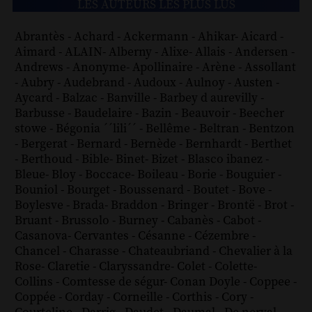
LES AUTEURS LES PLUS LUS
Abrantès
-
Achard
-
Ackermann
-
Ahikar
-
Aicard
-
Aimard
-
ALAIN
-
Alberny
-
Alixe
-
Allais
-
Andersen
-
Andrews
-
Anonyme
-
Apollinaire
-
Arène
-
Assollant
-
Aubry
-
Audebrand
-
Audoux
-
Aulnoy
-
Austen
-
Aycard
-
Balzac
-
Banville
-
Barbey d aurevilly
-
Barbusse
-
Baudelaire
-
Bazin
-
Beauvoir
-
Beecher
stowe
-
Bégonia ´´lili´´
-
Bellême
-
Beltran
-
Bentzon
-
Bergerat
-
Bernard
-
Bernède
-
Bernhardt
-
Berthet
-
Berthoud
-
Bible
-
Binet
-
Bizet
-
Blasco ibanez
-
Bleue
-
Bloy
-
Boccace
-
Boileau
-
Borie
-
Bouguier
-
Bouniol
-
Bourget
-
Boussenard
-
Boutet
-
Bove
-
Boylesve
-
Brada
-
Braddon
-
Bringer
-
Brontë
-
Brot
-
Bruant
-
Brussolo
-
Burney
-
Cabanès
-
Cabot
-
Casanova
-
Cervantes
-
Césanne
-
Cézembre
-
Chancel
-
Charasse
-
Chateaubriand
-
Chevalier à la
Rose
-
Claretie
-
Claryssandre
-
Colet
-
Colette
-
Collins
-
Comtesse de ségur
-
Conan Doyle
-
Coppee
-
Coppée
-
Corday
-
Corneille
-
Corthis
-
Cory
-