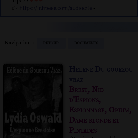
Tipeee
❤❤❤
👉
https://fr.tipeee.com/audiocite
-
Navigation :
RETOUR
DOCUMENTS
Helene Du gouezou
vraz
Brest, Nid
d'Espions,
Espionnage, Opium,
Dame blonde et
Pintades