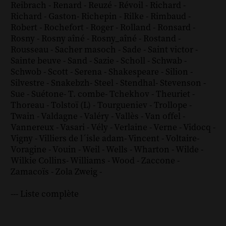
Reibrach
-
Renard
-
Reuzé
-
Révoil
-
Richard
-
Richard - Gaston
-
Richepin
-
Rilke
-
Rimbaud
-
Robert
-
Rochefort
-
Roger
-
Rolland
-
Ronsard
-
Rosny
-
Rosny aîné
-
Rosny_aîné
-
Rostand
-
Rousseau
-
Sacher masoch
-
Sade
-
Saint victor
-
Sainte beuve
-
Sand
-
Sazie
-
Scholl
-
Schwab
-
Schwob
-
Scott
-
Serena
-
Shakespeare
-
Silion
-
Silvestre
-
Snakebzh
-
Steel
-
Stendhal
-
Stevenson
-
Sue
-
Suétone
-
T. combe
-
Tchekhov
-
Theuriet
-
Thoreau
-
Tolstoï (L)
-
Tourgueniev
-
Trollope
-
Twain
-
Valdagne
-
Valéry
-
Vallès
-
Van offel
-
Vannereux
-
Vasari
-
Vély
-
Verlaine
-
Verne
-
Vidocq
-
Vigny
-
Villiers de l´isle adam
-
Vincent
-
Voltaire
-
Voragine
-
Vouin
-
Weil
-
Wells
-
Wharton
-
Wilde
-
Wilkie Collins
-
Williams
-
Wood
-
Zaccone
-
Zamacoïs
-
Zola
Zweig
-
--- Liste complète