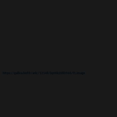
https://gallica.bnf.fr/ark:/12148/bpt6k2080946/f1.image