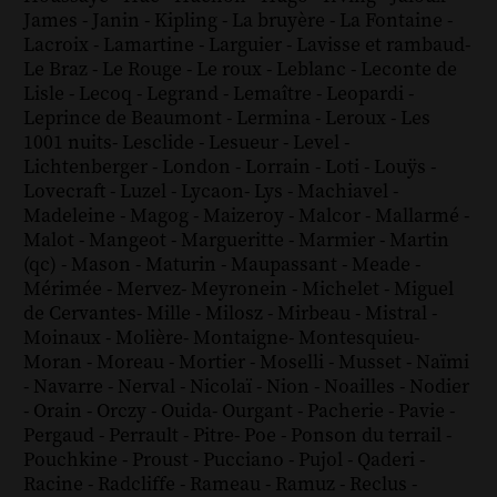
James
-
Janin
-
Kipling
-
La bruyère
-
La Fontaine
-
Lacroix
-
Lamartine
-
Larguier
-
Lavisse et rambaud
-
Le Braz
-
Le Rouge
-
Le roux
-
Leblanc
-
Leconte de
Lisle
-
Lecoq
-
Legrand
-
Lemaître
-
Leopardi
-
Leprince de Beaumont
-
Lermina
-
Leroux
-
Les
1001 nuits
-
Lesclide
-
Lesueur
-
Level
-
Lichtenberger
-
London
-
Lorrain
-
Loti
-
Louÿs
-
Lovecraft
-
Luzel
-
Lycaon
-
Lys
-
Machiavel
-
Madeleine
-
Magog
-
Maizeroy
-
Malcor
-
Mallarmé
-
Malot
-
Mangeot
-
Margueritte
-
Marmier
-
Martin
(qc)
-
Mason
-
Maturin
-
Maupassant
-
Meade
-
Mérimée
-
Mervez
-
Meyronein
-
Michelet
-
Miguel
de Cervantes
-
Mille
-
Milosz
-
Mirbeau
-
Mistral
-
Moinaux
-
Molière
-
Montaigne
-
Montesquieu
-
Moran
-
Moreau
-
Mortier
-
Moselli
-
Musset
-
Naïmi
-
Navarre
-
Nerval
-
Nicolaï
-
Nion
-
Noailles
-
Nodier
-
Orain
-
Orczy
-
Ouida
-
Ourgant
-
Pacherie
-
Pavie
-
Pergaud
-
Perrault
-
Pitre
-
Poe
-
Ponson du terrail
-
Pouchkine
-
Proust
-
Pucciano
-
Pujol
-
Qaderi
-
Racine
-
Radcliffe
-
Rameau
-
Ramuz
-
Reclus
-