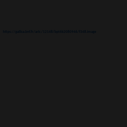
https://gallica.bnf.fr/ark:/12148/bpt6k2080946/f348.image