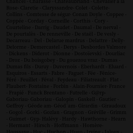
Chancel
-
Charasse
-
Chateaubriand
-
Chevalier à la
Rose
-
Claretie
-
Claryssandre
-
Colet
-
Colette
-
Collins
-
Comtesse de ségur
-
Conan Doyle
-
Coppee
-
Coppée
-
Corday
-
Corneille
-
Corthis
-
Cory
-
Courteline
-
Darrig
-
Daudet
-
Daumal
-
De nerval
-
De pourtalès
-
De renneville
-
De staël
-
De vesly
-
Decarreau
-
Del
-
Delarue mardrus
-
Delattre
-
Delly
-
Delorme
-
Demercastel
-
Derys
-
Desbordes Valmore
-
Dickens
-
Diderot
-
Dionne
-
Dostoïevski
-
Dourliac
-
Droz
-
Du boisgobey
-
Du gouezou vraz
-
Dumas
-
Dumas fils
-
Duruy
-
Duvernois
-
Eberhardt
-
Eluard
-
Esquiros
-
Essarts
-
Fabre
-
Faguet
-
Fée
-
Fénice
-
Féré
-
Feuillet
-
Féval
-
Feydeau
-
Filiatreault
-
Flat
-
Flaubert
-
Fontaine
-
Forbin
-
Alain-Fournier
-
France
-
Frapié
-
Funck Brentano
-
Futrelle
-
G@rp
-
Gaboriau
-
Gaboriau
-
Galopin
-
Gaskell
-
Gautier
-
Geffroy
-
Géode am
-
Géod´am
-
Girardin
-
Giraudoux
-
Gogol
-
Gorki
-
Gozlan
-
Gragnon
-
Gréville
-
Grimm
-
Guimet
-
Gyp
-
Halévy
-
Hardy
-
Hawthorne
-
Hearn
-
Hermant
-
Hirsch
-
Hoffmann
-
Homère
-
Houssaye
-
Huc
-
Huchon
-
Hugo
-
Irving
-
Jaloux
-