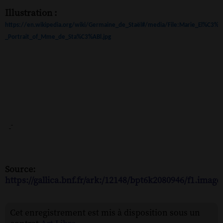
Illustration :
https://en.wikipedia.org/wiki/Germaine_de_Staël#/media/File:Marie_El%C3%
_Portrait_of_Mme_de_Sta%C3%ABl.jpg
Source:
https://gallica.bnf.fr/ark:/12148/bpt6k2080946/f1.image
Cet enregistrement est mis à disposition sous un