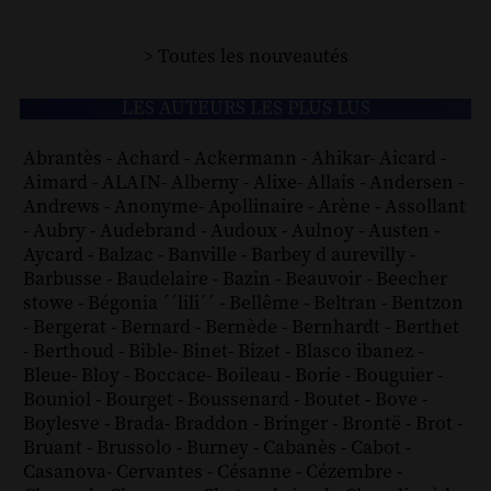
> Toutes les nouveautés
LES AUTEURS LES PLUS LUS
Abrantès
-
Achard
-
Ackermann
-
Ahikar
-
Aicard
-
Aimard
-
ALAIN
-
Alberny
-
Alixe
-
Allais
-
Andersen
-
Andrews
-
Anonyme
-
Apollinaire
-
Arène
-
Assollant
-
Aubry
-
Audebrand
-
Audoux
-
Aulnoy
-
Austen
-
Aycard
-
Balzac
-
Banville
-
Barbey d aurevilly
-
Barbusse
-
Baudelaire
-
Bazin
-
Beauvoir
-
Beecher
stowe
-
Bégonia ´´lili´´
-
Bellême
-
Beltran
-
Bentzon
-
Bergerat
-
Bernard
-
Bernède
-
Bernhardt
-
Berthet
-
Berthoud
-
Bible
-
Binet
-
Bizet
-
Blasco ibanez
-
Bleue
-
Bloy
-
Boccace
-
Boileau
-
Borie
-
Bouguier
-
Bouniol
-
Bourget
-
Boussenard
-
Boutet
-
Bove
-
Boylesve
-
Brada
-
Braddon
-
Bringer
-
Brontë
-
Brot
-
Bruant
-
Brussolo
-
Burney
-
Cabanès
-
Cabot
-
Casanova
-
Cervantes
-
Césanne
-
Cézembre
-