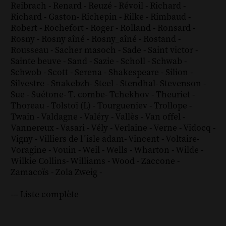
Reibrach
-
Renard
-
Reuzé
-
Révoil
-
Richard
-
Richard - Gaston
-
Richepin
-
Rilke
-
Rimbaud
-
Robert
-
Rochefort
-
Roger
-
Rolland
-
Ronsard
-
Rosny
-
Rosny aîné
-
Rosny_aîné
-
Rostand
-
Rousseau
-
Sacher masoch
-
Sade
-
Saint victor
-
Sainte beuve
-
Sand
-
Sazie
-
Scholl
-
Schwab
-
Schwob
-
Scott
-
Serena
-
Shakespeare
-
Silion
-
Silvestre
-
Snakebzh
-
Steel
-
Stendhal
-
Stevenson
-
Sue
-
Suétone
-
T. combe
-
Tchekhov
-
Theuriet
-
Thoreau
-
Tolstoï (L)
-
Tourgueniev
-
Trollope
-
Twain
-
Valdagne
-
Valéry
-
Vallès
-
Van offel
-
Vannereux
-
Vasari
-
Vély
-
Verlaine
-
Verne
-
Vidocq
-
Vigny
-
Villiers de l´isle adam
-
Vincent
-
Voltaire
-
Voragine
-
Vouin
-
Weil
-
Wells
-
Wharton
-
Wilde
-
Wilkie Collins
-
Williams
-
Wood
-
Zaccone
-
Zamacoïs
-
Zola
Zweig
-
--- Liste complète