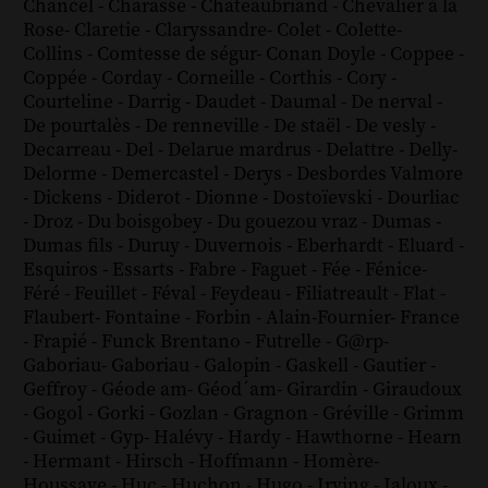
Chancel
-
Charasse
-
Chateaubriand
-
Chevalier à la
Rose
-
Claretie
-
Claryssandre
-
Colet
-
Colette
-
Collins
-
Comtesse de ségur
-
Conan Doyle
-
Coppee
-
Coppée
-
Corday
-
Corneille
-
Corthis
-
Cory
-
Courteline
-
Darrig
-
Daudet
-
Daumal
-
De nerval
-
De pourtalès
-
De renneville
-
De staël
-
De vesly
-
Decarreau
-
Del
-
Delarue mardrus
-
Delattre
-
Delly
-
Delorme
-
Demercastel
-
Derys
-
Desbordes Valmore
-
Dickens
-
Diderot
-
Dionne
-
Dostoïevski
-
Dourliac
-
Droz
-
Du boisgobey
-
Du gouezou vraz
-
Dumas
-
Dumas fils
-
Duruy
-
Duvernois
-
Eberhardt
-
Eluard
-
Esquiros
-
Essarts
-
Fabre
-
Faguet
-
Fée
-
Fénice
-
Féré
-
Feuillet
-
Féval
-
Feydeau
-
Filiatreault
-
Flat
-
Flaubert
-
Fontaine
-
Forbin
-
Alain-Fournier
-
France
-
Frapié
-
Funck Brentano
-
Futrelle
-
G@rp
-
Gaboriau
-
Gaboriau
-
Galopin
-
Gaskell
-
Gautier
-
Geffroy
-
Géode am
-
Géod´am
-
Girardin
-
Giraudoux
-
Gogol
-
Gorki
-
Gozlan
-
Gragnon
-
Gréville
-
Grimm
-
Guimet
-
Gyp
-
Halévy
-
Hardy
-
Hawthorne
-
Hearn
-
Hermant
-
Hirsch
-
Hoffmann
-
Homère
-
Houssaye
-
Huc
-
Huchon
-
Hugo
-
Irving
-
Jaloux
-