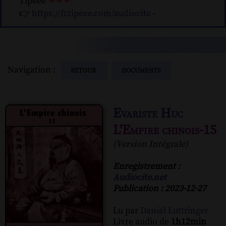
Tipeee
❤❤❤
👉
https://fr.tipeee.com/audiocite
-
Navigation :
RETOUR
DOCUMENTS
Evariste Huc
L'Empire chinois-15
(Version Intégrale)
Enregistrement :
Audiocite.net
Publication : 2023-12-27
Lu par
Daniel Luttringer
Livre audio de
1h12min