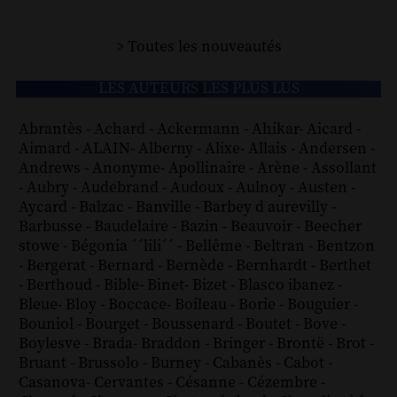
> Toutes les nouveautés
LES AUTEURS LES PLUS LUS
Abrantès
-
Achard
-
Ackermann
-
Ahikar
-
Aicard
-
Aimard
-
ALAIN
-
Alberny
-
Alixe
-
Allais
-
Andersen
-
Andrews
-
Anonyme
-
Apollinaire
-
Arène
-
Assollant
-
Aubry
-
Audebrand
-
Audoux
-
Aulnoy
-
Austen
-
Aycard
-
Balzac
-
Banville
-
Barbey d aurevilly
-
Barbusse
-
Baudelaire
-
Bazin
-
Beauvoir
-
Beecher
stowe
-
Bégonia ´´lili´´
-
Bellême
-
Beltran
-
Bentzon
-
Bergerat
-
Bernard
-
Bernède
-
Bernhardt
-
Berthet
-
Berthoud
-
Bible
-
Binet
-
Bizet
-
Blasco ibanez
-
Bleue
-
Bloy
-
Boccace
-
Boileau
-
Borie
-
Bouguier
-
Bouniol
-
Bourget
-
Boussenard
-
Boutet
-
Bove
-
Boylesve
-
Brada
-
Braddon
-
Bringer
-
Brontë
-
Brot
-
Bruant
-
Brussolo
-
Burney
-
Cabanès
-
Cabot
-
Casanova
-
Cervantes
-
Césanne
-
Cézembre
-