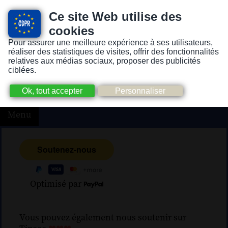
Ce site Web utilise des
cookies
Pour assurer une meilleure expérience à ses utilisateurs,
Version pour personnes mal-voyantes ou non-voyantes
réaliser des statistiques de visites, offrir des fonctionnalités
relatives aux médias sociaux, proposer des publicités
ciblées.
Menu
Optimisé par
Vous pouvez également nous soutenir sur