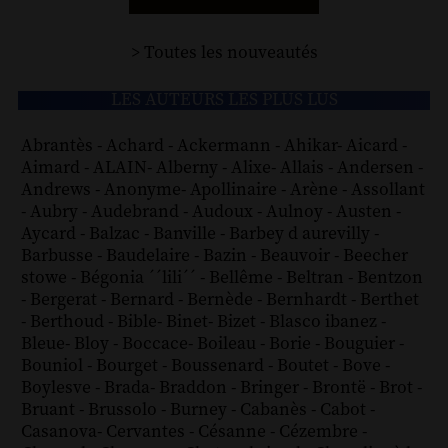
> Toutes les nouveautés
LES AUTEURS LES PLUS LUS
Abrantès
-
Achard
-
Ackermann
-
Ahikar
-
Aicard
-
Aimard
-
ALAIN
-
Alberny
-
Alixe
-
Allais
-
Andersen
-
Andrews
-
Anonyme
-
Apollinaire
-
Arène
-
Assollant
-
Aubry
-
Audebrand
-
Audoux
-
Aulnoy
-
Austen
-
Aycard
-
Balzac
-
Banville
-
Barbey d aurevilly
-
Barbusse
-
Baudelaire
-
Bazin
-
Beauvoir
-
Beecher
stowe
-
Bégonia ´´lili´´
-
Bellême
-
Beltran
-
Bentzon
-
Bergerat
-
Bernard
-
Bernède
-
Bernhardt
-
Berthet
-
Berthoud
-
Bible
-
Binet
-
Bizet
-
Blasco ibanez
-
Bleue
-
Bloy
-
Boccace
-
Boileau
-
Borie
-
Bouguier
-
Bouniol
-
Bourget
-
Boussenard
-
Boutet
-
Bove
-
Boylesve
-
Brada
-
Braddon
-
Bringer
-
Brontë
-
Brot
-
Bruant
-
Brussolo
-
Burney
-
Cabanès
-
Cabot
-
Casanova
-
Cervantes
-
Césanne
-
Cézembre
-