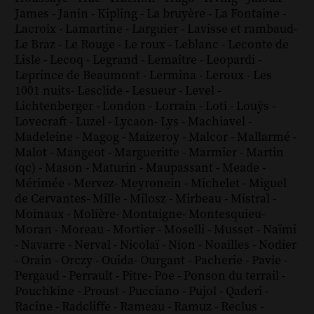
James
-
Janin
-
Kipling
-
La bruyère
-
La Fontaine
-
Lacroix
-
Lamartine
-
Larguier
-
Lavisse et rambaud
-
Le Braz
-
Le Rouge
-
Le roux
-
Leblanc
-
Leconte de
Lisle
-
Lecoq
-
Legrand
-
Lemaître
-
Leopardi
-
Leprince de Beaumont
-
Lermina
-
Leroux
-
Les
1001 nuits
-
Lesclide
-
Lesueur
-
Level
-
Lichtenberger
-
London
-
Lorrain
-
Loti
-
Louÿs
-
Lovecraft
-
Luzel
-
Lycaon
-
Lys
-
Machiavel
-
Madeleine
-
Magog
-
Maizeroy
-
Malcor
-
Mallarmé
-
Malot
-
Mangeot
-
Margueritte
-
Marmier
-
Martin
(qc)
-
Mason
-
Maturin
-
Maupassant
-
Meade
-
Mérimée
-
Mervez
-
Meyronein
-
Michelet
-
Miguel
de Cervantes
-
Mille
-
Milosz
-
Mirbeau
-
Mistral
-
Moinaux
-
Molière
-
Montaigne
-
Montesquieu
-
Moran
-
Moreau
-
Mortier
-
Moselli
-
Musset
-
Naïmi
-
Navarre
-
Nerval
-
Nicolaï
-
Nion
-
Noailles
-
Nodier
-
Orain
-
Orczy
-
Ouida
-
Ourgant
-
Pacherie
-
Pavie
-
Pergaud
-
Perrault
-
Pitre
-
Poe
-
Ponson du terrail
-
Pouchkine
-
Proust
-
Pucciano
-
Pujol
-
Qaderi
-
Racine
-
Radcliffe
-
Rameau
-
Ramuz
-
Reclus
-