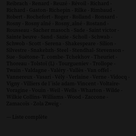
Reibrach
-
Renard
-
Reuzé
-
Révoil
-
Richard
-
Richard - Gaston
-
Richepin
-
Rilke
-
Rimbaud
-
Robert
-
Rochefort
-
Roger
-
Rolland
-
Ronsard
-
Rosny
-
Rosny aîné
-
Rosny_aîné
-
Rostand
-
Rousseau
-
Sacher masoch
-
Sade
-
Saint victor
-
Sainte beuve
-
Sand
-
Sazie
-
Scholl
-
Schwab
-
Schwob
-
Scott
-
Serena
-
Shakespeare
-
Silion
-
Silvestre
-
Snakebzh
-
Steel
-
Stendhal
-
Stevenson
-
Sue
-
Suétone
-
T. combe
-
Tchekhov
-
Theuriet
-
Thoreau
-
Tolstoï (L)
-
Tourgueniev
-
Trollope
-
Twain
-
Valdagne
-
Valéry
-
Vallès
-
Van offel
-
Vannereux
-
Vasari
-
Vély
-
Verlaine
-
Verne
-
Vidocq
-
Vigny
-
Villiers de l´isle adam
-
Vincent
-
Voltaire
-
Voragine
-
Vouin
-
Weil
-
Wells
-
Wharton
-
Wilde
-
Wilkie Collins
-
Williams
-
Wood
-
Zaccone
-
Zamacoïs
-
Zola
Zweig
-
--- Liste complète