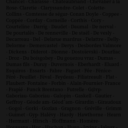
Chancel
-
Charasse
-
Chateaubriand
-
Chevalier à la
Rose
-
Claretie
-
Claryssandre
-
Colet
-
Colette
-
Collins
-
Comtesse de ségur
-
Conan Doyle
-
Coppee
-
Coppée
-
Corday
-
Corneille
-
Corthis
-
Cory
-
Courteline
-
Darrig
-
Daudet
-
Daumal
-
De nerval
-
De pourtalès
-
De renneville
-
De staël
-
De vesly
-
Decarreau
-
Del
-
Delarue mardrus
-
Delattre
-
Delly
-
Delorme
-
Demercastel
-
Derys
-
Desbordes Valmore
-
Dickens
-
Diderot
-
Dionne
-
Dostoïevski
-
Dourliac
-
Droz
-
Du boisgobey
-
Du gouezou vraz
-
Dumas
-
Dumas fils
-
Duruy
-
Duvernois
-
Eberhardt
-
Eluard
-
Esquiros
-
Essarts
-
Fabre
-
Faguet
-
Fée
-
Fénice
-
Féré
-
Feuillet
-
Féval
-
Feydeau
-
Filiatreault
-
Flat
-
Flaubert
-
Fontaine
-
Forbin
-
Alain-Fournier
-
France
-
Frapié
-
Funck Brentano
-
Futrelle
-
G@rp
-
Gaboriau
-
Gaboriau
-
Galopin
-
Gaskell
-
Gautier
-
Geffroy
-
Géode am
-
Géod´am
-
Girardin
-
Giraudoux
-
Gogol
-
Gorki
-
Gozlan
-
Gragnon
-
Gréville
-
Grimm
-
Guimet
-
Gyp
-
Halévy
-
Hardy
-
Hawthorne
-
Hearn
-
Hermant
-
Hirsch
-
Hoffmann
-
Homère
-
Houssaye
-
Huc
-
Huchon
-
Hugo
-
Irving
-
Jaloux
-