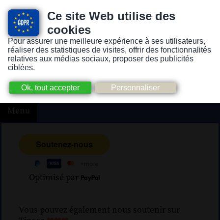
Ce site Web utilise des
cookies
Pour assurer une meilleure expérience à ses utilisateurs,
Version pour personnes mal-voyantes ou non-voyantes
réaliser des statistiques de visites, offrir des fonctionnalités
relatives aux médias sociaux, proposer des publicités
ciblées.
Menu
Optimisé par
Vous pouvez également nous soutenir sur