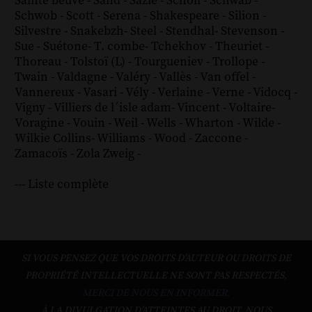
Sainte beuve
-
Sand
-
Sazie
-
Scholl
-
Schwab
-
Schwob
-
Scott
-
Serena
-
Shakespeare
-
Silion
-
Silvestre
-
Snakebzh
-
Steel
-
Stendhal
-
Stevenson
-
Sue
-
Suétone
-
T. combe
-
Tchekhov
-
Theuriet
-
Thoreau
-
Tolstoï (L)
-
Tourgueniev
-
Trollope
-
Twain
-
Valdagne
-
Valéry
-
Vallès
-
Van offel
-
Vannereux
-
Vasari
-
Vély
-
Verlaine
-
Verne
-
Vidocq
-
Vigny
-
Villiers de l´isle adam
-
Vincent
-
Voltaire
-
Voragine
-
Vouin
-
Weil
-
Wells
-
Wharton
-
Wilde
-
Wilkie Collins
-
Williams
-
Wood
-
Zaccone
-
Zamacoïs
-
Zola
Zweig
-
--- Liste complète
SI VOUS PENSEZ QUE VOS DROITS D'AUTEUR OU DROITS DE
PROPRIÉTÉ INTELLECTUELLE NE SONT PAS RESPECTÉS,
MERCI DE NOUS EN INFORMER.
À LA DIVULGATION D’ATTEINTES AU DROIT, NOUS