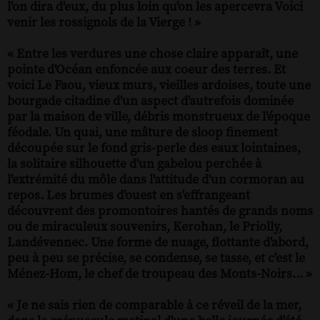
l'on dira d'eux, du plus loin qu'on les apercevra Voici
venir les rossignols de la Vierge ! »
« Entre les verdures une chose claire apparaît, une
pointe d'Océan enfoncée aux coeur des terres. Et
voici Le Faou, vieux murs, vieilles ardoises, toute une
bourgade citadine d'un aspect d'autrefois dominée
par la maison de ville, débris monstrueux de l'époque
féodale. Un quai, une mâture de sloop finement
découpée sur le fond gris-perle des eaux lointaines,
la solitaire silhouette d'un gabelou perchée à
l'extrémité du môle dans l'attitude d'un cormoran au
repos. Les brumes d'ouest en s'effrangeant
découvrent des promontoires hantés de grands noms
ou de miraculeux souvenirs, Kerohan, le Priolly,
Landévennec. Une forme de nuage, flottante d'abord,
peu à peu se précise, se condense, se tasse, et c'est le
Ménez-Hom, le chef de troupeau des Monts-Noirs... »
« Je ne sais rien de comparable à ce réveil de la mer,