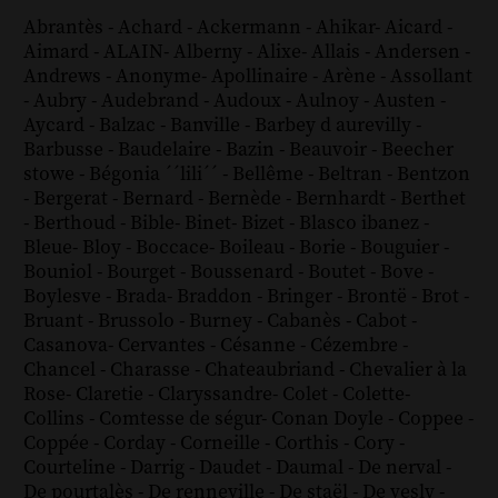
Abrantès
-
Achard
-
Ackermann
-
Ahikar
-
Aicard
-
Aimard
-
ALAIN
-
Alberny
-
Alixe
-
Allais
-
Andersen
-
Andrews
-
Anonyme
-
Apollinaire
-
Arène
-
Assollant
-
Aubry
-
Audebrand
-
Audoux
-
Aulnoy
-
Austen
-
Aycard
-
Balzac
-
Banville
-
Barbey d aurevilly
-
Barbusse
-
Baudelaire
-
Bazin
-
Beauvoir
-
Beecher
stowe
-
Bégonia ´´lili´´
-
Bellême
-
Beltran
-
Bentzon
-
Bergerat
-
Bernard
-
Bernède
-
Bernhardt
-
Berthet
-
Berthoud
-
Bible
-
Binet
-
Bizet
-
Blasco ibanez
-
Bleue
-
Bloy
-
Boccace
-
Boileau
-
Borie
-
Bouguier
-
Bouniol
-
Bourget
-
Boussenard
-
Boutet
-
Bove
-
Boylesve
-
Brada
-
Braddon
-
Bringer
-
Brontë
-
Brot
-
Bruant
-
Brussolo
-
Burney
-
Cabanès
-
Cabot
-
Casanova
-
Cervantes
-
Césanne
-
Cézembre
-
Chancel
-
Charasse
-
Chateaubriand
-
Chevalier à la
Rose
-
Claretie
-
Claryssandre
-
Colet
-
Colette
-
Collins
-
Comtesse de ségur
-
Conan Doyle
-
Coppee
-
Coppée
-
Corday
-
Corneille
-
Corthis
-
Cory
-
Courteline
-
Darrig
-
Daudet
-
Daumal
-
De nerval
-
De pourtalès
-
De renneville
-
De staël
-
De vesly
-