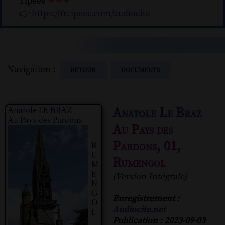
Tipeee
❤❤❤
👉
https://fr.tipeee.com/audiocite
-
Navigation :
RETOUR
DOCUMENTS
Anatole Le Braz
Au Pays des
Pardons, 01,
Rumengol
(Version Intégrale)
Enregistrement :
Audiocite.net
Publication : 2023-09-03