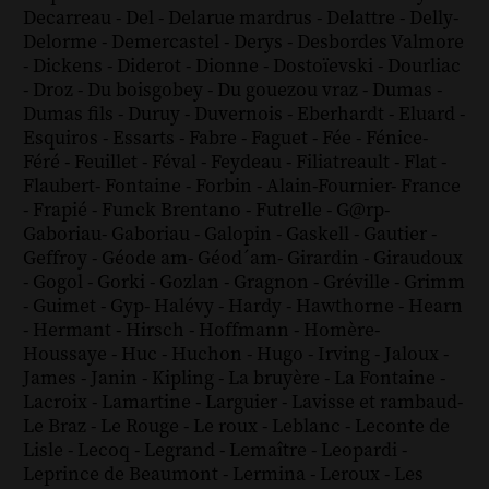
Decarreau
-
Del
-
Delarue mardrus
-
Delattre
-
Delly
-
Delorme
-
Demercastel
-
Derys
-
Desbordes Valmore
-
Dickens
-
Diderot
-
Dionne
-
Dostoïevski
-
Dourliac
-
Droz
-
Du boisgobey
-
Du gouezou vraz
-
Dumas
-
Dumas fils
-
Duruy
-
Duvernois
-
Eberhardt
-
Eluard
-
Esquiros
-
Essarts
-
Fabre
-
Faguet
-
Fée
-
Fénice
-
Féré
-
Feuillet
-
Féval
-
Feydeau
-
Filiatreault
-
Flat
-
Flaubert
-
Fontaine
-
Forbin
-
Alain-Fournier
-
France
-
Frapié
-
Funck Brentano
-
Futrelle
-
G@rp
-
Gaboriau
-
Gaboriau
-
Galopin
-
Gaskell
-
Gautier
-
Geffroy
-
Géode am
-
Géod´am
-
Girardin
-
Giraudoux
-
Gogol
-
Gorki
-
Gozlan
-
Gragnon
-
Gréville
-
Grimm
-
Guimet
-
Gyp
-
Halévy
-
Hardy
-
Hawthorne
-
Hearn
-
Hermant
-
Hirsch
-
Hoffmann
-
Homère
-
Houssaye
-
Huc
-
Huchon
-
Hugo
-
Irving
-
Jaloux
-
James
-
Janin
-
Kipling
-
La bruyère
-
La Fontaine
-
Lacroix
-
Lamartine
-
Larguier
-
Lavisse et rambaud
-
Le Braz
-
Le Rouge
-
Le roux
-
Leblanc
-
Leconte de
Lisle
-
Lecoq
-
Legrand
-
Lemaître
-
Leopardi
-
Leprince de Beaumont
-
Lermina
-
Leroux
-
Les