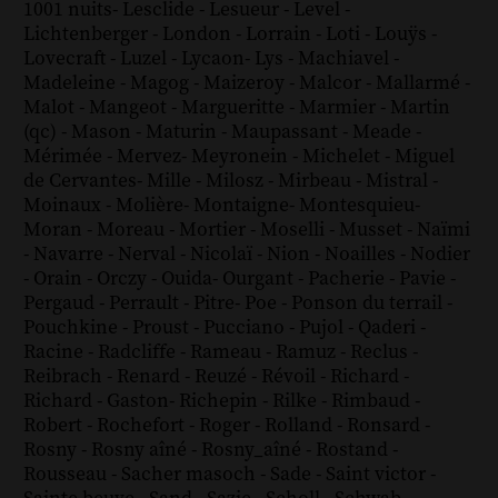
1001 nuits
-
Lesclide
-
Lesueur
-
Level
-
Lichtenberger
-
London
-
Lorrain
-
Loti
-
Louÿs
-
Lovecraft
-
Luzel
-
Lycaon
-
Lys
-
Machiavel
-
Madeleine
-
Magog
-
Maizeroy
-
Malcor
-
Mallarmé
-
Malot
-
Mangeot
-
Margueritte
-
Marmier
-
Martin
(qc)
-
Mason
-
Maturin
-
Maupassant
-
Meade
-
Mérimée
-
Mervez
-
Meyronein
-
Michelet
-
Miguel
de Cervantes
-
Mille
-
Milosz
-
Mirbeau
-
Mistral
-
Moinaux
-
Molière
-
Montaigne
-
Montesquieu
-
Moran
-
Moreau
-
Mortier
-
Moselli
-
Musset
-
Naïmi
-
Navarre
-
Nerval
-
Nicolaï
-
Nion
-
Noailles
-
Nodier
-
Orain
-
Orczy
-
Ouida
-
Ourgant
-
Pacherie
-
Pavie
-
Pergaud
-
Perrault
-
Pitre
-
Poe
-
Ponson du terrail
-
Pouchkine
-
Proust
-
Pucciano
-
Pujol
-
Qaderi
-
Racine
-
Radcliffe
-
Rameau
-
Ramuz
-
Reclus
-
Reibrach
-
Renard
-
Reuzé
-
Révoil
-
Richard
-
Richard - Gaston
-
Richepin
-
Rilke
-
Rimbaud
-
Robert
-
Rochefort
-
Roger
-
Rolland
-
Ronsard
-
Rosny
-
Rosny aîné
-
Rosny_aîné
-
Rostand
-
Rousseau
-
Sacher masoch
-
Sade
-
Saint victor
-