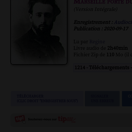
Marseille porte du
(Version Intégrale)
Enregistrement :
Audioci
Publication : 2020-09-17
Lu par
Regine
Livre audio de
2h40min
Fichier Zip de
110
Mo (il 
1214 - Téléchargements 
TÉLÉCHARGER
SIGNALER
C
(CLIC DROIT "ENREGISTRER SOUS")
UNE ERREUR