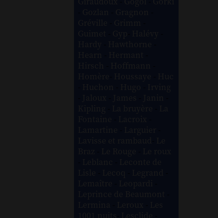
Giraudoux
-
Gogol
-
Gorki
-
Gozlan
-
Gragnon
-
Gréville
-
Grimm
-
Guimet
-
Gyp
-
Halévy
-
Hardy
-
Hawthorne
-
Hearn
-
Hermant
-
Hirsch
-
Hoffmann
-
Homère
-
Houssaye
-
Huc
-
Huchon
-
Hugo
-
Irving
-
Jaloux
-
James
-
Janin
-
Kipling
-
La bruyère
-
La
Fontaine
-
Lacroix
-
Lamartine
-
Larguier
-
Lavisse et rambaud
-
Le
Braz
-
Le Rouge
-
Le roux
-
Leblanc
-
Leconte de
Lisle
-
Lecoq
-
Legrand
-
Lemaître
-
Leopardi
-
Leprince de Beaumont
-
Lermina
-
Leroux
-
Les
1001 nuits
-
Lesclide
-