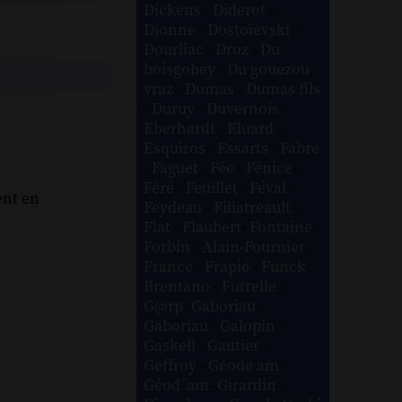
Dickens
-
Diderot
-
Dionne
-
Dostoïevski
-
Dourliac
-
Droz
-
Du
boisgobey
-
Du gouezou
vraz
-
Dumas
-
Dumas fils
-
Duruy
-
Duvernois
-
Eberhardt
-
Eluard
-
Esquiros
-
Essarts
-
Fabre
-
Faguet
-
Fée
-
Fénice
-
Féré
-
Feuillet
-
Féval
-
ent en
Feydeau
-
Filiatreault
-
Flat
-
Flaubert
-
Fontaine
-
Forbin
-
Alain-Fournier
-
France
-
Frapié
-
Funck
Brentano
-
Futrelle
-
G@rp
-
Gaboriau
-
Gaboriau
-
Galopin
-
Gaskell
-
Gautier
-
Geffroy
-
Géode am
-
Géod´am
-
Girardin
-