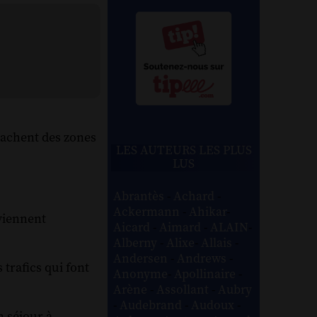
 cachent des zones
LES AUTEURS LES PLUS
LUS
Abrantès
-
Achard
-
Ackermann
-
Ahikar
-
 viennent
Aicard
-
Aimard
-
ALAIN
-
Alberny
-
Alixe
-
Allais
-
Andersen
-
Andrews
-
trafics qui font
Anonyme
-
Apollinaire
-
Arène
-
Assollant
-
Aubry
-
Audebrand
-
Audoux
-
n séjour à