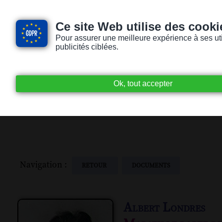
Ce site Web utilise des cooki
Pour assurer une meilleure expérience à ses utili
publicités ciblées.
Accueil
Livres audio
Lecteurs / Lectr
Navigation :
RETOUR
DOCUMENTS
Albert Londres