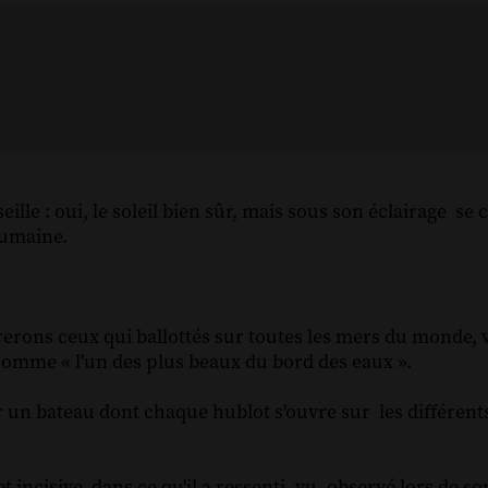
lle : oui, le soleil bien sûr, mais sous son éclairage se
humaine.
rerons ceux qui ballottés sur toutes les mers du monde,
comme « l'un des plus beaux du bord des eaux ».
n bateau dont chaque hublot s'ouvre sur les différents 
 incisive, dans ce qu'il a ressenti, vu, observé lors de so