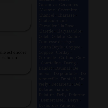
Casanova
-
Cervantes
-
Césanne
-
Cézembre
-
Chancel
-
Charasse
-
Chateaubriand
-
Chevalier à la Rose
-
Claretie
-
Claryssandre
-
Colet
-
Colette
-
Collins
-
Comtesse de ségur
-
Conan Doyle
-
Coppee
-
Coppée
-
Corday
-
elle est encore
Corneille
-
Corthis
-
Cory
e riche en
-
Courteline
-
Darrig
-
Daudet
-
Daumal
-
De
nerval
-
De pourtalès
-
De
renneville
-
De staël
-
De
vesly
-
Decarreau
-
Del
-
Delarue mardrus
-
Delattre
-
Delly
-
Delorme
-
Demercastel
-
Derys
-
Desbordes Valmore
-