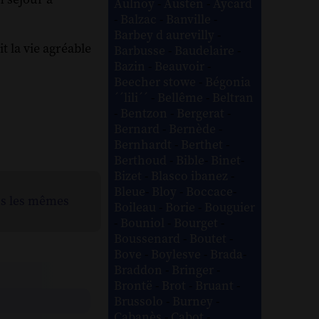
Aulnoy
-
Austen
-
Aycard
-
Balzac
-
Banville
-
Barbey d aurevilly
-
it la vie agréable
Barbusse
-
Baudelaire
-
Bazin
-
Beauvoir
-
Beecher stowe
-
Bégonia
´´lili´´
-
Bellême
-
Beltran
-
Bentzon
-
Bergerat
-
Bernard
-
Bernède
-
Bernhardt
-
Berthet
-
Berthoud
-
Bible
-
Binet
-
Bizet
-
Blasco ibanez
-
Bleue
-
Bloy
-
Boccace
-
ns les mêmes
Boileau
-
Borie
-
Bouguier
-
Bouniol
-
Bourget
-
Boussenard
-
Boutet
-
Bove
-
Boylesve
-
Brada
-
Braddon
-
Bringer
-
Brontë
-
Brot
-
Bruant
-
Brussolo
-
Burney
-
Cabanès
-
Cabot
-