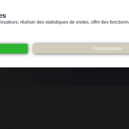
es
sateurs, réaliser des statistiques de visites, offrir des fonctio
Version pour personnes mal-voyantes ou non-voyantes
ices
Suivez-nous
Participez
Contact