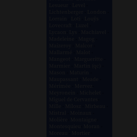
Lesueur
-
Level
-
Lichtenberger
-
London
-
Lorrain
-
Loti
-
Louÿs
-
Lovecraft
-
Luzel
-
Lycaon
-
Lys
-
Machiavel
-
Madeleine
-
Magog
-
Maizeroy
-
Malcor
-
Mallarmé
-
Malot
-
Mangeot
-
Margueritte
-
Marmier
-
Martin (qc)
-
Mason
-
Maturin
-
Maupassant
-
Meade
-
Mérimée
-
Mervez
-
Meyronein
-
Michelet
-
Miguel de Cervantes
-
Mille
-
Milosz
-
Mirbeau
-
Mistral
-
Moinaux
-
Molière
-
Montaigne
-
Montesquieu
-
Moran
-
Moreau
-
Mortier
-