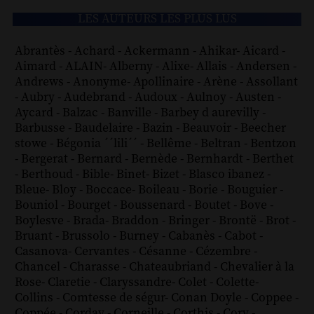
LES AUTEURS LES PLUS LUS
Abrantès
-
Achard
-
Ackermann
-
Ahikar
-
Aicard
-
Aimard
-
ALAIN
-
Alberny
-
Alixe
-
Allais
-
Andersen
-
Andrews
-
Anonyme
-
Apollinaire
-
Arène
-
Assollant
-
Aubry
-
Audebrand
-
Audoux
-
Aulnoy
-
Austen
-
Aycard
-
Balzac
-
Banville
-
Barbey d aurevilly
-
Barbusse
-
Baudelaire
-
Bazin
-
Beauvoir
-
Beecher
stowe
-
Bégonia ´´lili´´
-
Bellême
-
Beltran
-
Bentzon
-
Bergerat
-
Bernard
-
Bernède
-
Bernhardt
-
Berthet
-
Berthoud
-
Bible
-
Binet
-
Bizet
-
Blasco ibanez
-
Bleue
-
Bloy
-
Boccace
-
Boileau
-
Borie
-
Bouguier
-
Bouniol
-
Bourget
-
Boussenard
-
Boutet
-
Bove
-
Boylesve
-
Brada
-
Braddon
-
Bringer
-
Brontë
-
Brot
-
Bruant
-
Brussolo
-
Burney
-
Cabanès
-
Cabot
-
Casanova
-
Cervantes
-
Césanne
-
Cézembre
-
Chancel
-
Charasse
-
Chateaubriand
-
Chevalier à la
Rose
-
Claretie
-
Claryssandre
-
Colet
-
Colette
-
Collins
-
Comtesse de ségur
-
Conan Doyle
-
Coppee
-
Coppée
-
Corday
-
Corneille
-
Corthis
-
Cory
-