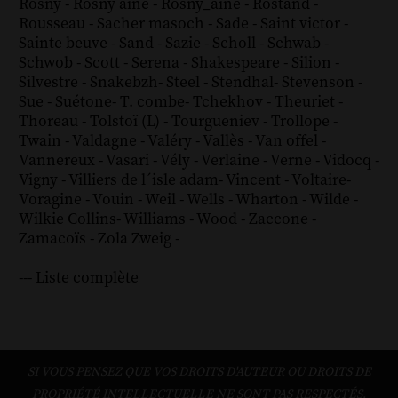
Rosny
-
Rosny aîné
-
Rosny_aîné
-
Rostand
-
Rousseau
-
Sacher masoch
-
Sade
-
Saint victor
-
Sainte beuve
-
Sand
-
Sazie
-
Scholl
-
Schwab
-
Schwob
-
Scott
-
Serena
-
Shakespeare
-
Silion
-
Silvestre
-
Snakebzh
-
Steel
-
Stendhal
-
Stevenson
-
Sue
-
Suétone
-
T. combe
-
Tchekhov
-
Theuriet
-
Thoreau
-
Tolstoï (L)
-
Tourgueniev
-
Trollope
-
Twain
-
Valdagne
-
Valéry
-
Vallès
-
Van offel
-
Vannereux
-
Vasari
-
Vély
-
Verlaine
-
Verne
-
Vidocq
-
Vigny
-
Villiers de l´isle adam
-
Vincent
-
Voltaire
-
Voragine
-
Vouin
-
Weil
-
Wells
-
Wharton
-
Wilde
-
Wilkie Collins
-
Williams
-
Wood
-
Zaccone
-
Zamacoïs
-
Zola
Zweig
-
--- Liste complète
SI VOUS PENSEZ QUE VOS DROITS D'AUTEUR OU DROITS DE
PROPRIÉTÉ INTELLECTUELLE NE SONT PAS RESPECTÉS,