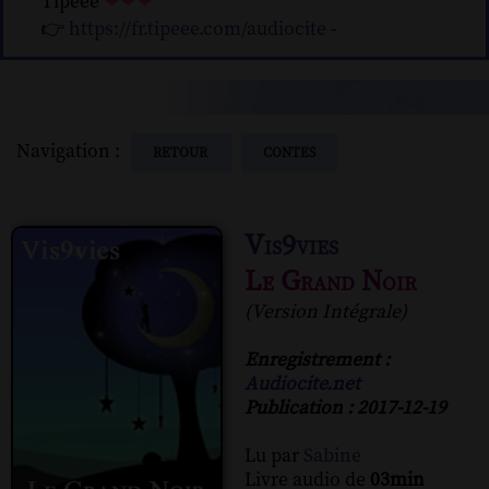
Tipeee
❤❤❤
👉
https://fr.tipeee.com/audiocite
-
Navigation :
RETOUR
CONTES
Vis9vies
Le Grand Noir
(Version Intégrale)
Enregistrement :
Audiocite.net
Publication : 2017-12-19
Lu par
Sabine
Livre audio de
03min