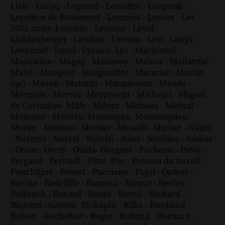
Lisle
-
Lecoq
-
Legrand
-
Lemaître
-
Leopardi
-
Leprince de Beaumont
-
Lermina
-
Leroux
-
Les
1001 nuits
-
Lesclide
-
Lesueur
-
Level
-
Lichtenberger
-
London
-
Lorrain
-
Loti
-
Louÿs
-
Lovecraft
-
Luzel
-
Lycaon
-
Lys
-
Machiavel
-
Madeleine
-
Magog
-
Maizeroy
-
Malcor
-
Mallarmé
-
Malot
-
Mangeot
-
Margueritte
-
Marmier
-
Martin
(qc)
-
Mason
-
Maturin
-
Maupassant
-
Meade
-
Mérimée
-
Mervez
-
Meyronein
-
Michelet
-
Miguel
de Cervantes
-
Mille
-
Milosz
-
Mirbeau
-
Mistral
-
Moinaux
-
Molière
-
Montaigne
-
Montesquieu
-
Moran
-
Moreau
-
Mortier
-
Moselli
-
Musset
-
Naïmi
-
Navarre
-
Nerval
-
Nicolaï
-
Nion
-
Noailles
-
Nodier
-
Orain
-
Orczy
-
Ouida
-
Ourgant
-
Pacherie
-
Pavie
-
Pergaud
-
Perrault
-
Pitre
-
Poe
-
Ponson du terrail
-
Pouchkine
-
Proust
-
Pucciano
-
Pujol
-
Qaderi
-
Racine
-
Radcliffe
-
Rameau
-
Ramuz
-
Reclus
-
Reibrach
-
Renard
-
Reuzé
-
Révoil
-
Richard
-
Richard - Gaston
-
Richepin
-
Rilke
-
Rimbaud
-
Robert
-
Rochefort
-
Roger
-
Rolland
-
Ronsard
-