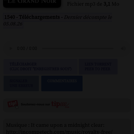
Fichier mp3 de
3,1
Mo
1540 - Téléchargements -
Dernier décompte le
05.08.26
TÉLÉCHARGER
LIEN TORRENT
(CLIC DROIT "ENREGISTRER SOUS")
PEER TO PEER
SIGNALER
COMMENTAIRES
UNE ERREUR
Musique : It came upon a midnight clear:
http://incompetech.com/music/royalty-free/