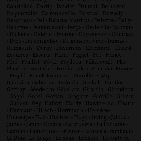
Courteline
-
Darrig
-
Daudet
-
Daumal
-
De nerval
-
De pourtalès
-
De renneville
-
De staël
-
De vesly
-
Decarreau
-
Del
-
Delarue mardrus
-
Delattre
-
Delly
-
Delorme
-
Demercastel
-
Derys
-
Desbordes Valmore
-
Dickens
-
Diderot
-
Dionne
-
Dostoïevski
-
Dourliac
-
Droz
-
Du boisgobey
-
Du gouezou vraz
-
Dumas
-
Dumas fils
-
Duruy
-
Duvernois
-
Eberhardt
-
Eluard
-
Esquiros
-
Essarts
-
Fabre
-
Faguet
-
Fée
-
Fénice
-
Féré
-
Feuillet
-
Féval
-
Feydeau
-
Filiatreault
-
Flat
-
Flaubert
-
Fontaine
-
Forbin
-
Alain-Fournier
-
France
-
Frapié
-
Funck Brentano
-
Futrelle
-
G@rp
-
Gaboriau
-
Gaboriau
-
Galopin
-
Gaskell
-
Gautier
-
Geffroy
-
Géode am
-
Géod´am
-
Girardin
-
Giraudoux
-
Gogol
-
Gorki
-
Gozlan
-
Gragnon
-
Gréville
-
Grimm
-
Guimet
-
Gyp
-
Halévy
-
Hardy
-
Hawthorne
-
Hearn
-
Hermant
-
Hirsch
-
Hoffmann
-
Homère
-
Houssaye
-
Huc
-
Huchon
-
Hugo
-
Irving
-
Jaloux
-
James
-
Janin
-
Kipling
-
La bruyère
-
La Fontaine
-
Lacroix
-
Lamartine
-
Larguier
-
Lavisse et rambaud
-
Le Braz
-
Le Rouge
-
Le roux
-
Leblanc
-
Leconte de