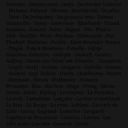
Delorme
-
Demercastel
-
Derys
-
Desbordes Valmore
-
Dickens
-
Diderot
-
Dionne
-
Dostoïevski
-
Dourliac
-
Droz
-
Du boisgobey
-
Du gouezou vraz
-
Dumas
-
Dumas fils
-
Duruy
-
Duvernois
-
Eberhardt
-
Eluard
-
Esquiros
-
Essarts
-
Fabre
-
Faguet
-
Fée
-
Fénice
-
Féré
-
Feuillet
-
Féval
-
Feydeau
-
Filiatreault
-
Flat
-
Flaubert
-
Fontaine
-
Forbin
-
Alain-Fournier
-
France
-
Frapié
-
Funck Brentano
-
Futrelle
-
G@rp
-
Gaboriau
-
Gaboriau
-
Galopin
-
Gaskell
-
Gautier
-
Geffroy
-
Géode am
-
Géod´am
-
Girardin
-
Giraudoux
-
Gogol
-
Gorki
-
Gozlan
-
Gragnon
-
Gréville
-
Grimm
-
Guimet
-
Gyp
-
Halévy
-
Hardy
-
Hawthorne
-
Hearn
-
Hermant
-
Hirsch
-
Hoffmann
-
Homère
-
Houssaye
-
Huc
-
Huchon
-
Hugo
-
Irving
-
Jaloux
-
James
-
Janin
-
Kipling
-
La bruyère
-
La Fontaine
-
Lacroix
-
Lamartine
-
Larguier
-
Lavisse et rambaud
-
Le Braz
-
Le Rouge
-
Le roux
-
Leblanc
-
Leconte de
Lisle
-
Lecoq
-
Legrand
-
Lemaître
-
Leopardi
-
Leprince de Beaumont
-
Lermina
-
Leroux
-
Les
1001 nuits
-
Lesclide
-
Lesueur
-
Level
-