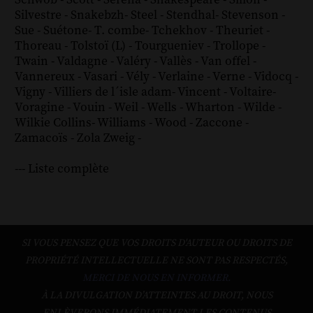
Silvestre
-
Snakebzh
-
Steel
-
Stendhal
-
Stevenson
-
Sue
-
Suétone
-
T. combe
-
Tchekhov
-
Theuriet
-
Thoreau
-
Tolstoï (L)
-
Tourgueniev
-
Trollope
-
Twain
-
Valdagne
-
Valéry
-
Vallès
-
Van offel
-
Vannereux
-
Vasari
-
Vély
-
Verlaine
-
Verne
-
Vidocq
-
Vigny
-
Villiers de l´isle adam
-
Vincent
-
Voltaire
-
Voragine
-
Vouin
-
Weil
-
Wells
-
Wharton
-
Wilde
-
Wilkie Collins
-
Williams
-
Wood
-
Zaccone
-
Zamacoïs
-
Zola
Zweig
-
--- Liste complète
SI VOUS PENSEZ QUE VOS DROITS D'AUTEUR OU DROITS DE
PROPRIÉTÉ INTELLECTUELLE NE SONT PAS RESPECTÉS,
MERCI DE NOUS EN INFORMER.
À LA DIVULGATION D’ATTEINTES AU DROIT, NOUS
ENLÈVERONS IMMÉDIATEMENT LES CONTENUS