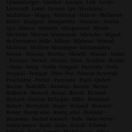
Lichtenberger
-
London
-
Lorrain
-
Loti
-
Louÿs
-
Lovecraft
-
Luzel
-
Lycaon
-
Lys
-
Machiavel
-
Madeleine
-
Magog
-
Maizeroy
-
Malcor
-
Mallarmé
-
Malot
-
Mangeot
-
Margueritte
-
Marmier
-
Martin
(qc)
-
Mason
-
Maturin
-
Maupassant
-
Meade
-
Mérimée
-
Mervez
-
Meyronein
-
Michelet
-
Miguel
de Cervantes
-
Mille
-
Milosz
-
Mirbeau
-
Mistral
-
Moinaux
-
Molière
-
Montaigne
-
Montesquieu
-
Moran
-
Moreau
-
Mortier
-
Moselli
-
Musset
-
Naïmi
-
Navarre
-
Nerval
-
Nicolaï
-
Nion
-
Noailles
-
Nodier
-
Orain
-
Orczy
-
Ouida
-
Ourgant
-
Pacherie
-
Pavie
-
Pergaud
-
Perrault
-
Pitre
-
Poe
-
Ponson du terrail
-
Pouchkine
-
Proust
-
Pucciano
-
Pujol
-
Qaderi
-
Racine
-
Radcliffe
-
Rameau
-
Ramuz
-
Reclus
-
Reibrach
-
Renard
-
Reuzé
-
Révoil
-
Richard
-
Richard - Gaston
-
Richepin
-
Rilke
-
Rimbaud
-
Robert
-
Rochefort
-
Roger
-
Rolland
-
Ronsard
-
Rosny
-
Rosny aîné
-
Rosny_aîné
-
Rostand
-
Rousseau
-
Sacher masoch
-
Sade
-
Saint victor
-
Sainte beuve
-
Sand
-
Sazie
-
Scholl
-
Schwab
-
Schwob
-
Scott
-
Serena
-
Shakespeare
-
Silion
-