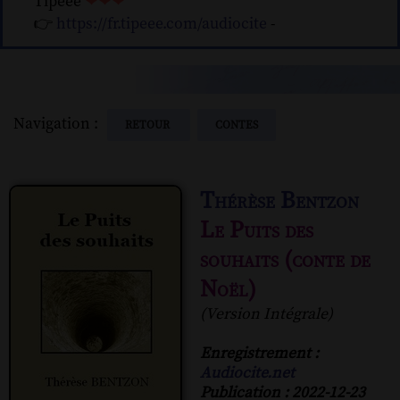
Tipeee
❤❤❤
👉
https://fr.tipeee.com/audiocite
-
Navigation :
RETOUR
CONTES
Thérèse Bentzon
Le Puits des
souhaits (conte de
Noël)
(Version Intégrale)
Enregistrement :
Audiocite.net
Publication : 2022-12-23