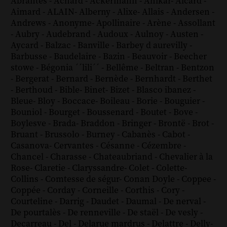
Abrantès
-
Achard
-
Ackermann
-
Ahikar
-
Aicard
-
Aimard
-
ALAIN
-
Alberny
-
Alixe
-
Allais
-
Andersen
-
Andrews
-
Anonyme
-
Apollinaire
-
Arène
-
Assollant
-
Aubry
-
Audebrand
-
Audoux
-
Aulnoy
-
Austen
-
Aycard
-
Balzac
-
Banville
-
Barbey d aurevilly
-
Barbusse
-
Baudelaire
-
Bazin
-
Beauvoir
-
Beecher
stowe
-
Bégonia ´´lili´´
-
Bellême
-
Beltran
-
Bentzon
-
Bergerat
-
Bernard
-
Bernède
-
Bernhardt
-
Berthet
-
Berthoud
-
Bible
-
Binet
-
Bizet
-
Blasco ibanez
-
Bleue
-
Bloy
-
Boccace
-
Boileau
-
Borie
-
Bouguier
-
Bouniol
-
Bourget
-
Boussenard
-
Boutet
-
Bove
-
Boylesve
-
Brada
-
Braddon
-
Bringer
-
Brontë
-
Brot
-
Bruant
-
Brussolo
-
Burney
-
Cabanès
-
Cabot
-
Casanova
-
Cervantes
-
Césanne
-
Cézembre
-
Chancel
-
Charasse
-
Chateaubriand
-
Chevalier à la
Rose
-
Claretie
-
Claryssandre
-
Colet
-
Colette
-
Collins
-
Comtesse de ségur
-
Conan Doyle
-
Coppee
-
Coppée
-
Corday
-
Corneille
-
Corthis
-
Cory
-
Courteline
-
Darrig
-
Daudet
-
Daumal
-
De nerval
-
De pourtalès
-
De renneville
-
De staël
-
De vesly
-
Decarreau
-
Del
-
Delarue mardrus
-
Delattre
-
Delly
-