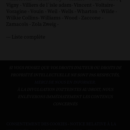
Vigny
-
Villiers de l´isle adam
-
Vincent
-
Voltaire
-
Voragine
-
Vouin
-
Weil
-
Wells
-
Wharton
-
Wilde
-
Wilkie Collins
-
Williams
-
Wood
-
Zaccone
-
Zamacoïs
-
Zola
Zweig
-
--- Liste complète
SI VOUS PENSEZ QUE VOS DROITS D'AUTEUR OU DROITS DE
PROPRIÉTÉ INTELLECTUELLE NE SONT PAS RESPECTÉS,
MERCI DE NOUS EN INFORMER.
À LA DIVULGATION D’ATTEINTES AU DROIT, NOUS
ENLÈVERONS IMMÉDIATEMENT LES CONTENUS
CONCERNÉS
CONSENTEMENT DES COOKIES
-
NOTICE RELATIVE À LA