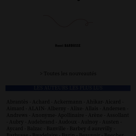
> Toutes les nouveautés
LES AUTEURS LES PLUS LUS
Abrantès
-
Achard
-
Ackermann
-
Ahikar
-
Aicard
-
Aimard
-
ALAIN
-
Alberny
-
Alixe
-
Allais
-
Andersen
-
Andrews
-
Anonyme
-
Apollinaire
-
Arène
-
Assollant
-
Aubry
-
Audebrand
-
Audoux
-
Aulnoy
-
Austen
-
Aycard
-
Balzac
-
Banville
-
Barbey d aurevilly
-
Barbusse
-
Baudelaire
-
Bazin
-
Beauvoir
-
Beecher