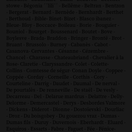
stowe
-
Bégonia ´´lili´´
-
Bellême
-
Beltran
-
Bentzon
-
Bergerat
-
Bernard
-
Bernède
-
Bernhardt
-
Berthet
-
Berthoud
-
Bible
-
Binet
-
Bizet
-
Blasco ibanez
-
Bleue
-
Bloy
-
Boccace
-
Boileau
-
Borie
-
Bouguier
-
Bouniol
-
Bourget
-
Boussenard
-
Boutet
-
Bove
-
Boylesve
-
Brada
-
Braddon
-
Bringer
-
Brontë
-
Brot
-
Bruant
-
Brussolo
-
Burney
-
Cabanès
-
Cabot
-
Casanova
-
Cervantes
-
Césanne
-
Cézembre
-
Chancel
-
Charasse
-
Chateaubriand
-
Chevalier à la
Rose
-
Claretie
-
Claryssandre
-
Colet
-
Colette
-
Collins
-
Comtesse de ségur
-
Conan Doyle
-
Coppee
-
Coppée
-
Corday
-
Corneille
-
Corthis
-
Cory
-
Courteline
-
Darrig
-
Daudet
-
Daumal
-
De nerval
-
De pourtalès
-
De renneville
-
De staël
-
De vesly
-
Decarreau
-
Del
-
Delarue mardrus
-
Delattre
-
Delly
-
Delorme
-
Demercastel
-
Derys
-
Desbordes Valmore
-
Dickens
-
Diderot
-
Dionne
-
Dostoïevski
-
Dourliac
-
Droz
-
Du boisgobey
-
Du gouezou vraz
-
Dumas
-
Dumas fils
-
Duruy
-
Duvernois
-
Eberhardt
-
Eluard
-
Esquiros
-
Essarts
-
Fabre
-
Faguet
-
Fée
-
Fénice
-