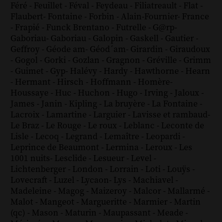
Féré
-
Feuillet
-
Féval
-
Feydeau
-
Filiatreault
-
Flat
-
Flaubert
-
Fontaine
-
Forbin
-
Alain-Fournier
-
France
-
Frapié
-
Funck Brentano
-
Futrelle
-
G@rp
-
Gaboriau
-
Gaboriau
-
Galopin
-
Gaskell
-
Gautier
-
Geffroy
-
Géode am
-
Géod´am
-
Girardin
-
Giraudoux
-
Gogol
-
Gorki
-
Gozlan
-
Gragnon
-
Gréville
-
Grimm
-
Guimet
-
Gyp
-
Halévy
-
Hardy
-
Hawthorne
-
Hearn
-
Hermant
-
Hirsch
-
Hoffmann
-
Homère
-
Houssaye
-
Huc
-
Huchon
-
Hugo
-
Irving
-
Jaloux
-
James
-
Janin
-
Kipling
-
La bruyère
-
La Fontaine
-
Lacroix
-
Lamartine
-
Larguier
-
Lavisse et rambaud
-
Le Braz
-
Le Rouge
-
Le roux
-
Leblanc
-
Leconte de
Lisle
-
Lecoq
-
Legrand
-
Lemaître
-
Leopardi
-
Leprince de Beaumont
-
Lermina
-
Leroux
-
Les
1001 nuits
-
Lesclide
-
Lesueur
-
Level
-
Lichtenberger
-
London
-
Lorrain
-
Loti
-
Louÿs
-
Lovecraft
-
Luzel
-
Lycaon
-
Lys
-
Machiavel
-
Madeleine
-
Magog
-
Maizeroy
-
Malcor
-
Mallarmé
-
Malot
-
Mangeot
-
Margueritte
-
Marmier
-
Martin
(qc)
-
Mason
-
Maturin
-
Maupassant
-
Meade
-