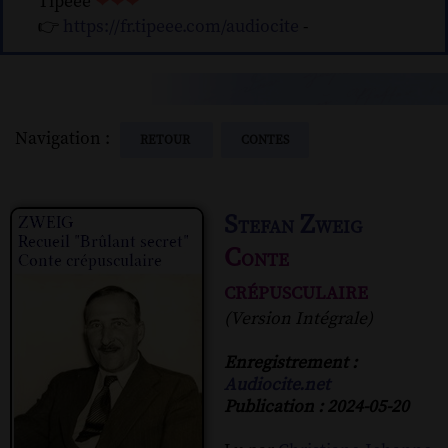
Tipeee
❤❤❤
👉
https://fr.tipeee.com/audiocite
-
Navigation :
RETOUR
CONTES
Stefan Zweig
Conte
crépusculaire
(Version Intégrale)
Enregistrement :
Audiocite.net
Publication : 2024-05-20