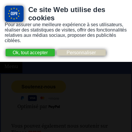
Ce site Web utilise des
cookies
Pour assurer une meilleure expérience à ses utilisateurs,
Version pour personnes mal-voyantes ou non-voyantes
réaliser des statistiques de visites, offrir des fonctionnalités
relatives aux médias sociaux, proposer des publicités
ciblées.
Menu
Optimisé par
Vous pouvez également nous soutenir sur