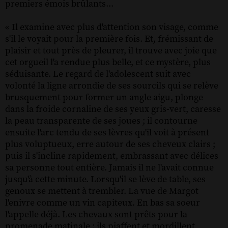
premiers émois brûlants...
« Il examine avec plus d'attention son visage, comme
s'il le voyait pour la première fois. Et, frémissant de
plaisir et tout près de pleurer, il trouve avec joie que
cet orgueil l'a rendue plus belle, et ce mystère, plus
séduisante. Le regard de l'adolescent suit avec
volonté la ligne arrondie de ses sourcils qui se relève
brusquement pour former un angle aigu, plonge
dans la froide cornaline de ses yeux gris-vert, caresse
la peau transparente de ses joues ; il contourne
ensuite l'arc tendu de ses lèvres qu'il voit à présent
plus voluptueux, erre autour de ses cheveux clairs ;
puis il s'incline rapidement, embrassant avec délices
sa personne tout entière. Jamais il ne l'avait connue
jusqu'à cette minute. Lorsqu'il se lève de table, ses
genoux se mettent à trembler. La vue de Margot
l'enivre comme un vin capiteux. En bas sa soeur
l'appelle déjà. Les chevaux sont prêts pour la
promenade matinale ; ils piaffent et mordillent