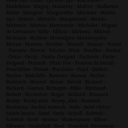
Lovecraft
-
Luzel
-
Lycaon
-
Lys
-
Machiavel
-
Madeleine
-
Magog
-
Maizeroy
-
Malcor
-
Mallarmé
-
Malot
-
Mangeot
-
Margueritte
-
Marmier
-
Martin
(qc)
-
Mason
-
Maturin
-
Maupassant
-
Meade
-
Mérimée
-
Mervez
-
Meyronein
-
Michelet
-
Miguel
de Cervantes
-
Mille
-
Milosz
-
Mirbeau
-
Mistral
-
Moinaux
-
Molière
-
Montaigne
-
Montesquieu
-
Moran
-
Moreau
-
Mortier
-
Moselli
-
Musset
-
Naïmi
-
Navarre
-
Nerval
-
Nicolaï
-
Nion
-
Noailles
-
Nodier
-
Orain
-
Orczy
-
Ouida
-
Ourgant
-
Pacherie
-
Pavie
-
Pergaud
-
Perrault
-
Pitre
-
Poe
-
Ponson du terrail
-
Pouchkine
-
Proust
-
Pucciano
-
Pujol
-
Qaderi
-
Racine
-
Radcliffe
-
Rameau
-
Ramuz
-
Reclus
-
Reibrach
-
Renard
-
Reuzé
-
Révoil
-
Richard
-
Richard - Gaston
-
Richepin
-
Rilke
-
Rimbaud
-
Robert
-
Rochefort
-
Roger
-
Rolland
-
Ronsard
-
Rosny
-
Rosny aîné
-
Rosny_aîné
-
Rostand
-
Rousseau
-
Sacher masoch
-
Sade
-
Saint victor
-
Sainte beuve
-
Sand
-
Sazie
-
Scholl
-
Schwab
-
Schwob
-
Scott
-
Serena
-
Shakespeare
-
Silion
-
Silvestre
-
Snakebzh
-
Steel
-
Stendhal
-
Stevenson
-