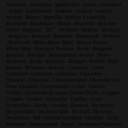
Andrews
-
Anonyme
-
Apollinaire
-
Arène
-
Assollant
-
Aubry
-
Audebrand
-
Audoux
-
Aulnoy
-
Austen
-
Aycard
-
Balzac
-
Banville
-
Barbey d aurevilly
-
Barbusse
-
Baudelaire
-
Bazin
-
Beauvoir
-
Beecher
stowe
-
Bégonia ´´lili´´
-
Bellême
-
Beltran
-
Bentzon
-
Bergerat
-
Bernard
-
Bernède
-
Bernhardt
-
Berthet
-
Berthoud
-
Bible
-
Binet
-
Bizet
-
Blasco ibanez
-
Bleue
-
Bloy
-
Boccace
-
Boileau
-
Borie
-
Bouguier
-
Bouniol
-
Bourget
-
Boussenard
-
Boutet
-
Bove
-
Boylesve
-
Brada
-
Braddon
-
Bringer
-
Brontë
-
Brot
-
Bruant
-
Brussolo
-
Burney
-
Cabanès
-
Cabot
-
Casanova
-
Cervantes
-
Césanne
-
Cézembre
-
Chancel
-
Charasse
-
Chateaubriand
-
Chevalier à la
Rose
-
Claretie
-
Claryssandre
-
Colet
-
Colette
-
Collins
-
Comtesse de ségur
-
Conan Doyle
-
Coppee
-
Coppée
-
Corday
-
Corneille
-
Corthis
-
Cory
-
Courteline
-
Darrig
-
Daudet
-
Daumal
-
De nerval
-
De pourtalès
-
De renneville
-
De staël
-
De vesly
-
Decarreau
-
Del
-
Delarue mardrus
-
Delattre
-
Delly
-
Delorme
-
Demercastel
-
Derys
-
Desbordes Valmore