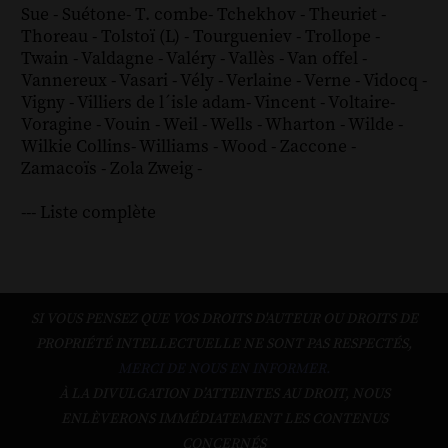
Sue
-
Suétone
-
T. combe
-
Tchekhov
-
Theuriet
-
Thoreau
-
Tolstoï (L)
-
Tourgueniev
-
Trollope
-
Twain
-
Valdagne
-
Valéry
-
Vallès
-
Van offel
-
Vannereux
-
Vasari
-
Vély
-
Verlaine
-
Verne
-
Vidocq
-
Vigny
-
Villiers de l´isle adam
-
Vincent
-
Voltaire
-
Voragine
-
Vouin
-
Weil
-
Wells
-
Wharton
-
Wilde
-
Wilkie Collins
-
Williams
-
Wood
-
Zaccone
-
Zamacoïs
-
Zola
Zweig
-
--- Liste complète
SI VOUS PENSEZ QUE VOS DROITS D'AUTEUR OU DROITS DE
PROPRIÉTÉ INTELLECTUELLE NE SONT PAS RESPECTÉS,
MERCI DE NOUS EN INFORMER.
À LA DIVULGATION D’ATTEINTES AU DROIT, NOUS
ENLÈVERONS IMMÉDIATEMENT LES CONTENUS
CONCERNÉS