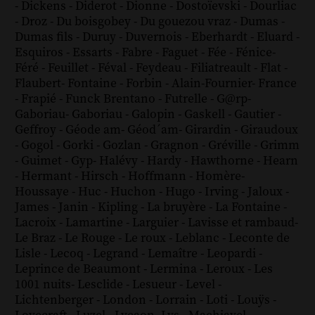
-
Dickens
-
Diderot
-
Dionne
-
Dostoïevski
-
Dourliac
-
Droz
-
Du boisgobey
-
Du gouezou vraz
-
Dumas
-
Dumas fils
-
Duruy
-
Duvernois
-
Eberhardt
-
Eluard
-
Esquiros
-
Essarts
-
Fabre
-
Faguet
-
Fée
-
Fénice
-
Féré
-
Feuillet
-
Féval
-
Feydeau
-
Filiatreault
-
Flat
-
Flaubert
-
Fontaine
-
Forbin
-
Alain-Fournier
-
France
-
Frapié
-
Funck Brentano
-
Futrelle
-
G@rp
-
Gaboriau
-
Gaboriau
-
Galopin
-
Gaskell
-
Gautier
-
Geffroy
-
Géode am
-
Géod´am
-
Girardin
-
Giraudoux
-
Gogol
-
Gorki
-
Gozlan
-
Gragnon
-
Gréville
-
Grimm
-
Guimet
-
Gyp
-
Halévy
-
Hardy
-
Hawthorne
-
Hearn
-
Hermant
-
Hirsch
-
Hoffmann
-
Homère
-
Houssaye
-
Huc
-
Huchon
-
Hugo
-
Irving
-
Jaloux
-
James
-
Janin
-
Kipling
-
La bruyère
-
La Fontaine
-
Lacroix
-
Lamartine
-
Larguier
-
Lavisse et rambaud
-
Le Braz
-
Le Rouge
-
Le roux
-
Leblanc
-
Leconte de
Lisle
-
Lecoq
-
Legrand
-
Lemaître
-
Leopardi
-
Leprince de Beaumont
-
Lermina
-
Leroux
-
Les
1001 nuits
-
Lesclide
-
Lesueur
-
Level
-
Lichtenberger
-
London
-
Lorrain
-
Loti
-
Louÿs
-