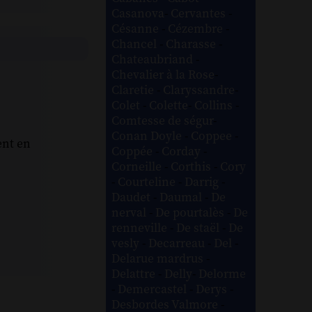
Casanova
-
Cervantes
-
Césanne
-
Cézembre
-
Chancel
-
Charasse
-
Chateaubriand
-
Chevalier à la Rose
-
Claretie
-
Claryssandre
-
Colet
-
Colette
-
Collins
-
Comtesse de ségur
-
Conan Doyle
-
Coppee
-
ent en
Coppée
-
Corday
-
Corneille
-
Corthis
-
Cory
-
Courteline
-
Darrig
-
Daudet
-
Daumal
-
De
nerval
-
De pourtalès
-
De
renneville
-
De staël
-
De
vesly
-
Decarreau
-
Del
-
Delarue mardrus
-
Delattre
-
Delly
-
Delorme
-
Demercastel
-
Derys
-
Desbordes Valmore
-