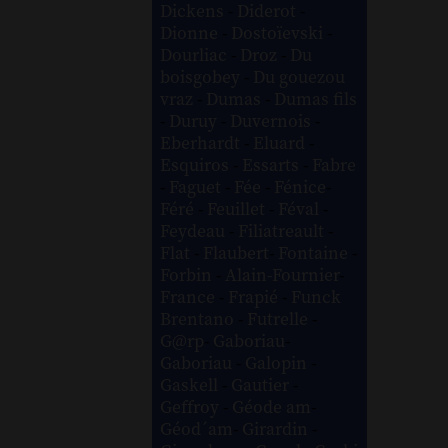
Dickens
-
Diderot
-
Dionne
-
Dostoïevski
-
Dourliac
-
Droz
-
Du
boisgobey
-
Du gouezou
vraz
-
Dumas
-
Dumas fils
-
Duruy
-
Duvernois
-
Eberhardt
-
Eluard
-
Esquiros
-
Essarts
-
Fabre
-
Faguet
-
Fée
-
Fénice
-
Féré
-
Feuillet
-
Féval
-
Feydeau
-
Filiatreault
-
Flat
-
Flaubert
-
Fontaine
-
Forbin
-
Alain-Fournier
-
France
-
Frapié
-
Funck
Brentano
-
Futrelle
-
G@rp
-
Gaboriau
-
Gaboriau
-
Galopin
-
Gaskell
-
Gautier
-
Geffroy
-
Géode am
-
Géod´am
-
Girardin
-