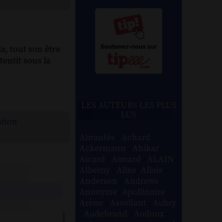
la, tout son être
tentit sous la
LES AUTEURS LES PLUS
LUS
ation
Abrantès
-
Achard
-
Ackermann
-
Ahikar
-
Aicard
-
Aimard
-
ALAIN
-
Alberny
-
Alixe
-
Allais
-
Andersen
-
Andrews
-
Anonyme
-
Apollinaire
-
Arène
-
Assollant
-
Aubry
-
Audebrand
-
Audoux
-