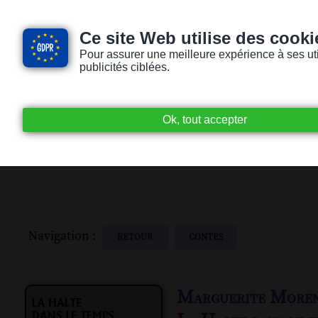
Ce site Web utilise des cooki
Pour assurer une meilleure expérience à ses utili
publicités ciblées.
Accueil
Livres audio
Lecteurs / Lectr
Navigation :
RETOUR
CONTES
Marguerite More