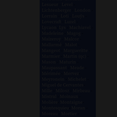
Lesueur
-
Level
-
Lichtenberger
-
London
-
Lorrain
-
Loti
-
Louÿs
-
Lovecraft
-
Luzel
-
Lycaon
-
Lys
-
Machiavel
-
Madeleine
-
Magog
-
Maizeroy
-
Malcor
-
Mallarmé
-
Malot
-
Mangeot
-
Margueritte
-
Marmier
-
Martin (qc)
-
Mason
-
Maturin
-
Maupassant
-
Meade
-
Mérimée
-
Mervez
-
Meyronein
-
Michelet
-
Miguel de Cervantes
-
Mille
-
Milosz
-
Mirbeau
-
Mistral
-
Moinaux
-
Molière
-
Montaigne
-
Montesquieu
-
Moran
-
Moreau
-
Mortier
-