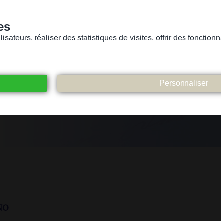
es
sateurs, réaliser des statistiques de visites, offrir des fonctio
Version pour personnes mal-voyantes ou non-voyantes
ices
Suivez-nous
Participez
Contact
no