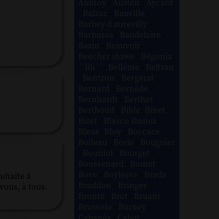
Aulnoy
-
Austen
-
Aycard
-
Balzac
-
Banville
-
Barbey d aurevilly
-
Barbusse
-
Baudelaire
-
Bazin
-
Beauvoir
-
Beecher stowe
-
Bégonia
´´lili´´
-
Bellême
-
Beltran
-
Bentzon
-
Bergerat
-
Bernard
-
Bernède
-
Bernhardt
-
Berthet
-
Berthoud
-
Bible
-
Binet
-
Bizet
-
Blasco ibanez
-
Bleue
-
Bloy
-
Boccace
-
Boileau
-
Borie
-
Bouguier
-
Bouniol
-
Bourget
-
Boussenard
-
Boutet
-
Bove
-
Boylesve
-
Brada
-
ouhaite à
Braddon
-
Bringer
-
vous, à tous.
Brontë
-
Brot
-
Bruant
-
Brussolo
-
Burney
-
Cabanès
-
Cabot
-