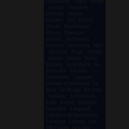
Giraudoux
-
Gogol
-
Gorki
-
Gozlan
-
Gragnon
-
Gréville
-
Grimm
-
Guimet
-
Gyp
-
Halévy
-
Hardy
-
Hawthorne
-
Hearn
-
Hermant
-
Hirsch
-
Hoffmann
-
Homère
-
Houssaye
-
Huc
-
Huchon
-
Hugo
-
Irving
-
Jaloux
-
James
-
Janin
-
Kipling
-
La bruyère
-
La
Fontaine
-
Lacroix
-
Lamartine
-
Larguier
-
Lavisse et rambaud
-
Le
Braz
-
Le Rouge
-
Le roux
-
Leblanc
-
Leconte de
Lisle
-
Lecoq
-
Legrand
-
Lemaître
-
Leopardi
-
Leprince de Beaumont
-
Lermina
-
Leroux
-
Les
1001 nuits
-
Lesclide
-