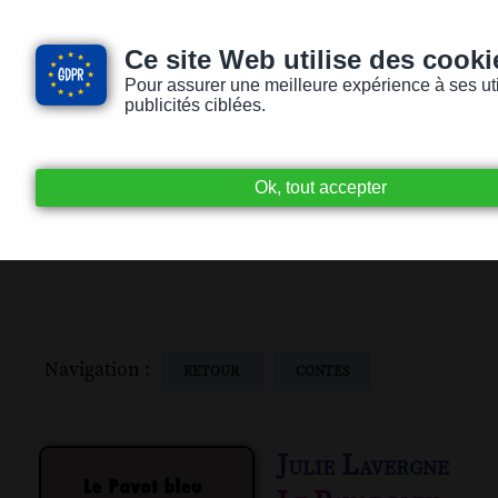
Ce site Web utilise des cooki
Pour assurer une meilleure expérience à ses utili
publicités ciblées.
Accueil
Livres audio
Lecteurs / Lectr
Navigation :
RETOUR
CONTES
Julie Lavergne