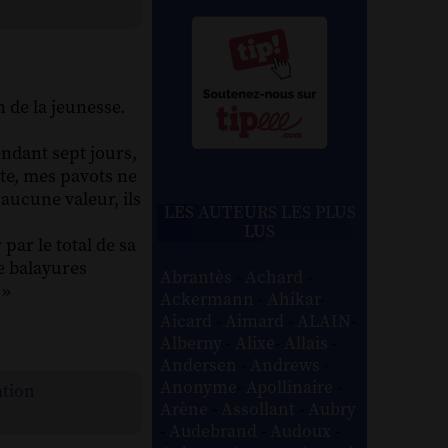
 de la jeunesse.
endant sept jours,
te, mes pavots ne
aucune valeur, ils
LES AUTEURS LES PLUS
LUS
par le total de sa
e balayures
Abrantès
-
Achard
-
 »
Ackermann
-
Ahikar
-
Aicard
-
Aimard
-
ALAIN
-
Alberny
-
Alixe
-
Allais
-
Andersen
-
Andrews
-
Anonyme
-
Apollinaire
-
ation
Arène
-
Assollant
-
Aubry
-
Audebrand
-
Audoux
-