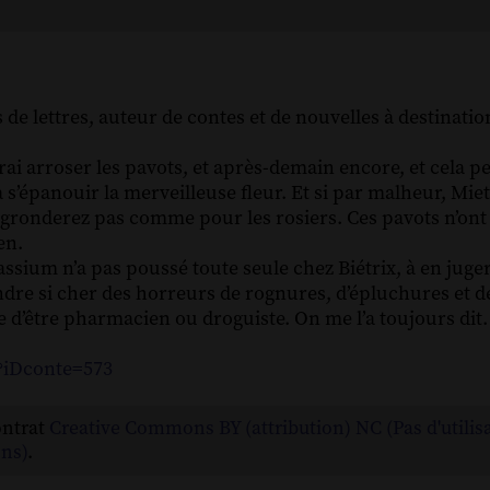
 lettres, auteur de contes et de nouvelles à destination
ai arroser les pavots, et après-demain encore, et cela p
’épanouir la merveilleuse fleur. Et si par malheur, Miet
gronderez pas comme pour les rosiers. Ces pavots n’ont 
en.
ssium n’a pas poussé toute seule chez Biétrix, à en juger 
endre si cher des horreurs de rognures, d’épluchures et d
que d’être pharmacien ou droguiste. On me l’a toujours dit.
p?iDconte=573
ontrat
Creative Commons BY (attribution) NC (Pas d'utilis
ns)
.