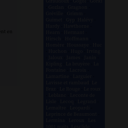
Giraudoux
-
Gogol
-
Gorki
-
Gozlan
-
Gragnon
-
Gréville
-
Grimm
-
Guimet
-
Gyp
-
Halévy
-
Hardy
-
Hawthorne
-
ent en
Hearn
-
Hermant
-
Hirsch
-
Hoffmann
-
Homère
-
Houssaye
-
Huc
-
Huchon
-
Hugo
-
Irving
-
Jaloux
-
James
-
Janin
-
Kipling
-
La bruyère
-
La
Fontaine
-
Lacroix
-
Lamartine
-
Larguier
-
Lavisse et rambaud
-
Le
Braz
-
Le Rouge
-
Le roux
-
Leblanc
-
Leconte de
Lisle
-
Lecoq
-
Legrand
-
Lemaître
-
Leopardi
-
Leprince de Beaumont
-
Lermina
-
Leroux
-
Les
1001 nuits
-
Lesclide
-