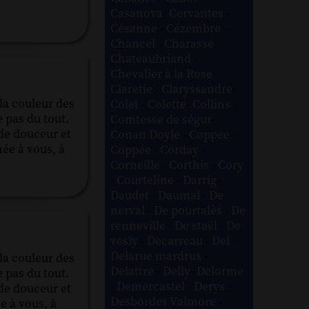
Casanova
-
Cervantes
-
Césanne
-
Cézembre
-
Chancel
-
Charasse
-
Chateaubriand
-
Chevalier à la Rose
-
Claretie
-
Claryssandre
-
 la couleur des
Colet
-
Colette
-
Collins
-
e pas du tout.
Comtesse de ségur
-
 de douceur et
Conan Doyle
-
Coppee
-
ée à vous, à
Coppée
-
Corday
-
Corneille
-
Corthis
-
Cory
-
Courteline
-
Darrig
-
Daudet
-
Daumal
-
De
nerval
-
De pourtalès
-
De
renneville
-
De staël
-
De
vesly
-
Decarreau
-
Del
-
Delarue mardrus
-
 la couleur des
Delattre
-
Delly
-
Delorme
e pas du tout.
-
Demercastel
-
Derys
-
 de douceur et
Desbordes Valmore
-
e à vous, à