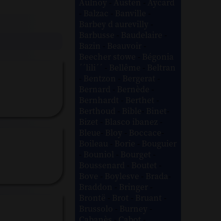
Aulnoy
-
Austen
-
Aycard
-
Balzac
-
Banville
-
Barbey d aurevilly
-
Barbusse
-
Baudelaire
-
Bazin
-
Beauvoir
-
Beecher stowe
-
Bégonia
´´lili´´
-
Bellême
-
Beltran
-
Bentzon
-
Bergerat
-
Bernard
-
Bernède
-
Bernhardt
-
Berthet
-
Berthoud
-
Bible
-
Binet
-
Bizet
-
Blasco ibanez
-
Bleue
-
Bloy
-
Boccace
-
Boileau
-
Borie
-
Bouguier
-
Bouniol
-
Bourget
-
Boussenard
-
Boutet
-
Bove
-
Boylesve
-
Brada
-
Braddon
-
Bringer
-
Brontë
-
Brot
-
Bruant
-
Brussolo
-
Burney
-
Cabanès
-
Cabot
-