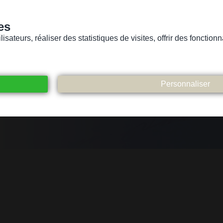
es
sateurs, réaliser des statistiques de visites, offrir des fonctio
Version pour personnes mal-voyantes ou non-voyantes
ices
Suivez-nous
Participez
Contact