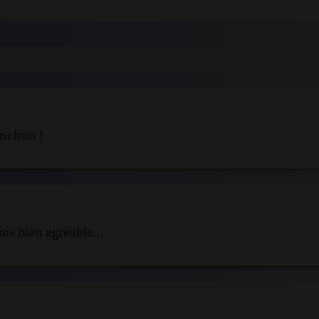
anchon !
is bien agréable...