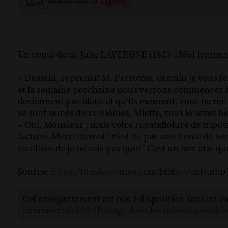
Un conte de de Julie LAVERGNE (1823-1886) femmes de
« Demain, reprenait M. Perroton, demain je vous fer
et la semaine prochaine nous verrons commencer à s
deviennent pas bleus et qu’ils meurent, vous ne me 
se sont semés d’eux-mêmes, Miette, vous le savez bi
– Oui, Monsieur ; mais votre rapatafiolure de tripota
facture. Merci de moi ! n’est-ce pas une honte de v
rouillées de je ne sais pas quoi ! C’est un bon état 
Source:
https://touslescontes.com/biblio/conte.ph
Cet enregistrement est mis à disposition sous un c
commerciale) SA (Partage dans les mêmes conditio