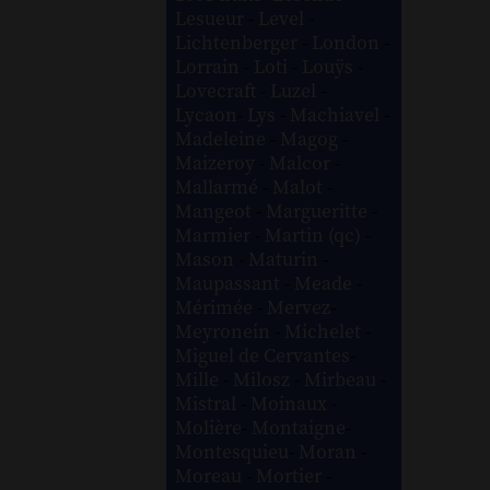
Lesueur
-
Level
-
Lichtenberger
-
London
-
Lorrain
-
Loti
-
Louÿs
-
Lovecraft
-
Luzel
-
Lycaon
-
Lys
-
Machiavel
-
Madeleine
-
Magog
-
Maizeroy
-
Malcor
-
Mallarmé
-
Malot
-
Mangeot
-
Margueritte
-
Marmier
-
Martin (qc)
-
Mason
-
Maturin
-
Maupassant
-
Meade
-
Mérimée
-
Mervez
-
Meyronein
-
Michelet
-
Miguel de Cervantes
-
Mille
-
Milosz
-
Mirbeau
-
Mistral
-
Moinaux
-
Molière
-
Montaigne
-
Montesquieu
-
Moran
-
Moreau
-
Mortier
-