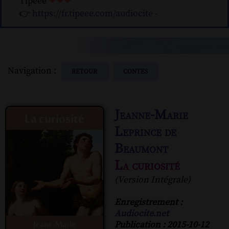
Tipeee
❤❤❤
👉
https://fr.tipeee.com/audiocite
-
Navigation :
RETOUR
CONTES
Jeanne-Marie
Leprince de
Beaumont
La curiosité
(Version Intégrale)
Enregistrement :
Audiocite.net
Publication : 2015-10-12