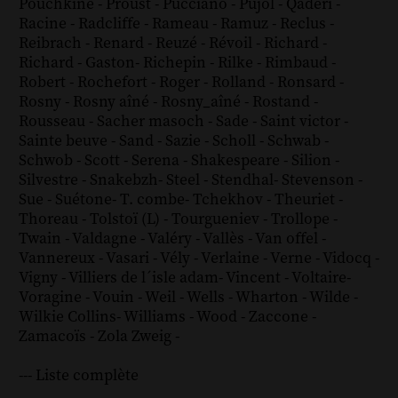
Pouchkine
-
Proust
-
Pucciano
-
Pujol
-
Qaderi
-
Racine
-
Radcliffe
-
Rameau
-
Ramuz
-
Reclus
-
Reibrach
-
Renard
-
Reuzé
-
Révoil
-
Richard
-
Richard - Gaston
-
Richepin
-
Rilke
-
Rimbaud
-
Robert
-
Rochefort
-
Roger
-
Rolland
-
Ronsard
-
Rosny
-
Rosny aîné
-
Rosny_aîné
-
Rostand
-
Rousseau
-
Sacher masoch
-
Sade
-
Saint victor
-
Sainte beuve
-
Sand
-
Sazie
-
Scholl
-
Schwab
-
Schwob
-
Scott
-
Serena
-
Shakespeare
-
Silion
-
Silvestre
-
Snakebzh
-
Steel
-
Stendhal
-
Stevenson
-
Sue
-
Suétone
-
T. combe
-
Tchekhov
-
Theuriet
-
Thoreau
-
Tolstoï (L)
-
Tourgueniev
-
Trollope
-
Twain
-
Valdagne
-
Valéry
-
Vallès
-
Van offel
-
Vannereux
-
Vasari
-
Vély
-
Verlaine
-
Verne
-
Vidocq
-
Vigny
-
Villiers de l´isle adam
-
Vincent
-
Voltaire
-
Voragine
-
Vouin
-
Weil
-
Wells
-
Wharton
-
Wilde
-
Wilkie Collins
-
Williams
-
Wood
-
Zaccone
-
Zamacoïs
-
Zola
Zweig
-
--- Liste complète