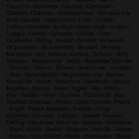
Casanova
-
Cervantes
-
Césanne
-
Cézembre
-
Chancel
-
Charasse
-
Chateaubriand
-
Chevalier à la
Rose
-
Claretie
-
Claryssandre
-
Colet
-
Colette
-
Collins
-
Comtesse de ségur
-
Conan Doyle
-
Coppee
-
Coppée
-
Corday
-
Corneille
-
Corthis
-
Cory
-
Courteline
-
Darrig
-
Daudet
-
Daumal
-
De nerval
-
De pourtalès
-
De renneville
-
De staël
-
De vesly
-
Decarreau
-
Del
-
Delarue mardrus
-
Delattre
-
Delly
-
Delorme
-
Demercastel
-
Derys
-
Desbordes Valmore
-
Dickens
-
Diderot
-
Dionne
-
Dostoïevski
-
Dourliac
-
Droz
-
Du boisgobey
-
Du gouezou vraz
-
Dumas
-
Dumas fils
-
Duruy
-
Duvernois
-
Eberhardt
-
Eluard
-
Esquiros
-
Essarts
-
Fabre
-
Faguet
-
Fée
-
Fénice
-
Féré
-
Feuillet
-
Féval
-
Feydeau
-
Filiatreault
-
Flat
-
Flaubert
-
Fontaine
-
Forbin
-
Alain-Fournier
-
France
-
Frapié
-
Funck Brentano
-
Futrelle
-
G@rp
-
Gaboriau
-
Gaboriau
-
Galopin
-
Gaskell
-
Gautier
-
Geffroy
-
Géode am
-
Géod´am
-
Girardin
-
Giraudoux
-
Gogol
-
Gorki
-
Gozlan
-
Gragnon
-
Gréville
-
Grimm
-
Guimet
-
Gyp
-
Halévy
-
Hardy
-
Hawthorne
-
Hearn