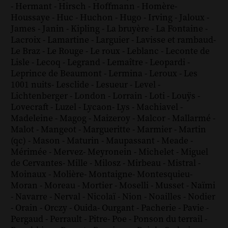
-
Hermant
-
Hirsch
-
Hoffmann
-
Homère
-
Houssaye
-
Huc
-
Huchon
-
Hugo
-
Irving
-
Jaloux
-
James
-
Janin
-
Kipling
-
La bruyère
-
La Fontaine
-
Lacroix
-
Lamartine
-
Larguier
-
Lavisse et rambaud
-
Le Braz
-
Le Rouge
-
Le roux
-
Leblanc
-
Leconte de
Lisle
-
Lecoq
-
Legrand
-
Lemaître
-
Leopardi
-
Leprince de Beaumont
-
Lermina
-
Leroux
-
Les
1001 nuits
-
Lesclide
-
Lesueur
-
Level
-
Lichtenberger
-
London
-
Lorrain
-
Loti
-
Louÿs
-
Lovecraft
-
Luzel
-
Lycaon
-
Lys
-
Machiavel
-
Madeleine
-
Magog
-
Maizeroy
-
Malcor
-
Mallarmé
-
Malot
-
Mangeot
-
Margueritte
-
Marmier
-
Martin
(qc)
-
Mason
-
Maturin
-
Maupassant
-
Meade
-
Mérimée
-
Mervez
-
Meyronein
-
Michelet
-
Miguel
de Cervantes
-
Mille
-
Milosz
-
Mirbeau
-
Mistral
-
Moinaux
-
Molière
-
Montaigne
-
Montesquieu
-
Moran
-
Moreau
-
Mortier
-
Moselli
-
Musset
-
Naïmi
-
Navarre
-
Nerval
-
Nicolaï
-
Nion
-
Noailles
-
Nodier
-
Orain
-
Orczy
-
Ouida
-
Ourgant
-
Pacherie
-
Pavie
-
Pergaud
-
Perrault
-
Pitre
-
Poe
-
Ponson du terrail
-