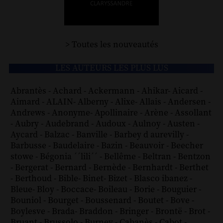
> Toutes les nouveautés
LES AUTEURS LES PLUS LUS
Abrantès
-
Achard
-
Ackermann
-
Ahikar
-
Aicard
-
Aimard
-
ALAIN
-
Alberny
-
Alixe
-
Allais
-
Andersen
-
Andrews
-
Anonyme
-
Apollinaire
-
Arène
-
Assollant
-
Aubry
-
Audebrand
-
Audoux
-
Aulnoy
-
Austen
-
Aycard
-
Balzac
-
Banville
-
Barbey d aurevilly
-
Barbusse
-
Baudelaire
-
Bazin
-
Beauvoir
-
Beecher
stowe
-
Bégonia ´´lili´´
-
Bellême
-
Beltran
-
Bentzon
-
Bergerat
-
Bernard
-
Bernède
-
Bernhardt
-
Berthet
-
Berthoud
-
Bible
-
Binet
-
Bizet
-
Blasco ibanez
-
Bleue
-
Bloy
-
Boccace
-
Boileau
-
Borie
-
Bouguier
-
Bouniol
-
Bourget
-
Boussenard
-
Boutet
-
Bove
-
Boylesve
-
Brada
-
Braddon
-
Bringer
-
Brontë
-
Brot
-
Bruant
-
Brussolo
-
Burney
-
Cabanès
-
Cabot
-