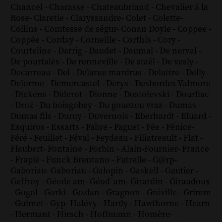
Chancel
-
Charasse
-
Chateaubriand
-
Chevalier à la
Rose
-
Claretie
-
Claryssandre
-
Colet
-
Colette
-
Collins
-
Comtesse de ségur
-
Conan Doyle
-
Coppee
-
Coppée
-
Corday
-
Corneille
-
Corthis
-
Cory
-
Courteline
-
Darrig
-
Daudet
-
Daumal
-
De nerval
-
De pourtalès
-
De renneville
-
De staël
-
De vesly
-
Decarreau
-
Del
-
Delarue mardrus
-
Delattre
-
Delly
-
Delorme
-
Demercastel
-
Derys
-
Desbordes Valmore
-
Dickens
-
Diderot
-
Dionne
-
Dostoïevski
-
Dourliac
-
Droz
-
Du boisgobey
-
Du gouezou vraz
-
Dumas
-
Dumas fils
-
Duruy
-
Duvernois
-
Eberhardt
-
Eluard
-
Esquiros
-
Essarts
-
Fabre
-
Faguet
-
Fée
-
Fénice
-
Féré
-
Feuillet
-
Féval
-
Feydeau
-
Filiatreault
-
Flat
-
Flaubert
-
Fontaine
-
Forbin
-
Alain-Fournier
-
France
-
Frapié
-
Funck Brentano
-
Futrelle
-
G@rp
-
Gaboriau
-
Gaboriau
-
Galopin
-
Gaskell
-
Gautier
-
Geffroy
-
Géode am
-
Géod´am
-
Girardin
-
Giraudoux
-
Gogol
-
Gorki
-
Gozlan
-
Gragnon
-
Gréville
-
Grimm
-
Guimet
-
Gyp
-
Halévy
-
Hardy
-
Hawthorne
-
Hearn
-
Hermant
-
Hirsch
-
Hoffmann
-
Homère
-