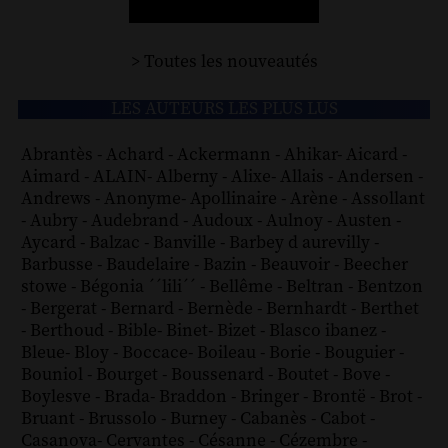
> Toutes les nouveautés
LES AUTEURS LES PLUS LUS
Abrantès
-
Achard
-
Ackermann
-
Ahikar
-
Aicard
-
Aimard
-
ALAIN
-
Alberny
-
Alixe
-
Allais
-
Andersen
-
Andrews
-
Anonyme
-
Apollinaire
-
Arène
-
Assollant
-
Aubry
-
Audebrand
-
Audoux
-
Aulnoy
-
Austen
-
Aycard
-
Balzac
-
Banville
-
Barbey d aurevilly
-
Barbusse
-
Baudelaire
-
Bazin
-
Beauvoir
-
Beecher
stowe
-
Bégonia ´´lili´´
-
Bellême
-
Beltran
-
Bentzon
-
Bergerat
-
Bernard
-
Bernède
-
Bernhardt
-
Berthet
-
Berthoud
-
Bible
-
Binet
-
Bizet
-
Blasco ibanez
-
Bleue
-
Bloy
-
Boccace
-
Boileau
-
Borie
-
Bouguier
-
Bouniol
-
Bourget
-
Boussenard
-
Boutet
-
Bove
-
Boylesve
-
Brada
-
Braddon
-
Bringer
-
Brontë
-
Brot
-
Bruant
-
Brussolo
-
Burney
-
Cabanès
-
Cabot
-
Casanova
-
Cervantes
-
Césanne
-
Cézembre
-