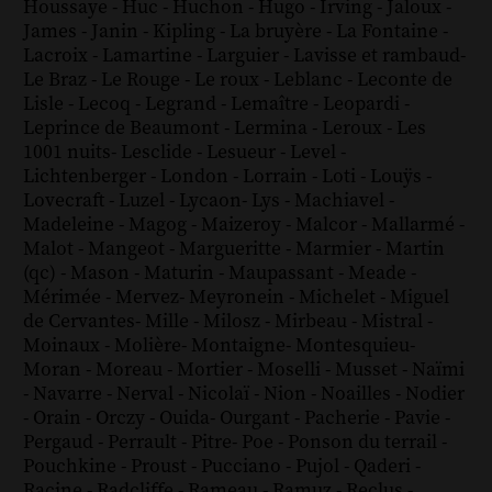
Houssaye
-
Huc
-
Huchon
-
Hugo
-
Irving
-
Jaloux
-
James
-
Janin
-
Kipling
-
La bruyère
-
La Fontaine
-
Lacroix
-
Lamartine
-
Larguier
-
Lavisse et rambaud
-
Le Braz
-
Le Rouge
-
Le roux
-
Leblanc
-
Leconte de
Lisle
-
Lecoq
-
Legrand
-
Lemaître
-
Leopardi
-
Leprince de Beaumont
-
Lermina
-
Leroux
-
Les
1001 nuits
-
Lesclide
-
Lesueur
-
Level
-
Lichtenberger
-
London
-
Lorrain
-
Loti
-
Louÿs
-
Lovecraft
-
Luzel
-
Lycaon
-
Lys
-
Machiavel
-
Madeleine
-
Magog
-
Maizeroy
-
Malcor
-
Mallarmé
-
Malot
-
Mangeot
-
Margueritte
-
Marmier
-
Martin
(qc)
-
Mason
-
Maturin
-
Maupassant
-
Meade
-
Mérimée
-
Mervez
-
Meyronein
-
Michelet
-
Miguel
de Cervantes
-
Mille
-
Milosz
-
Mirbeau
-
Mistral
-
Moinaux
-
Molière
-
Montaigne
-
Montesquieu
-
Moran
-
Moreau
-
Mortier
-
Moselli
-
Musset
-
Naïmi
-
Navarre
-
Nerval
-
Nicolaï
-
Nion
-
Noailles
-
Nodier
-
Orain
-
Orczy
-
Ouida
-
Ourgant
-
Pacherie
-
Pavie
-
Pergaud
-
Perrault
-
Pitre
-
Poe
-
Ponson du terrail
-
Pouchkine
-
Proust
-
Pucciano
-
Pujol
-
Qaderi
-
Racine
-
Radcliffe
-
Rameau
-
Ramuz
-
Reclus
-