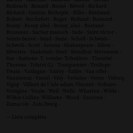
Reibrach
-
Renard
-
Reuzé
-
Révoil
-
Richard
-
Richard - Gaston
-
Richepin
-
Rilke
-
Rimbaud
-
Robert
-
Rochefort
-
Roger
-
Rolland
-
Ronsard
-
Rosny
-
Rosny aîné
-
Rosny_aîné
-
Rostand
-
Rousseau
-
Sacher masoch
-
Sade
-
Saint victor
-
Sainte beuve
-
Sand
-
Sazie
-
Scholl
-
Schwab
-
Schwob
-
Scott
-
Serena
-
Shakespeare
-
Silion
-
Silvestre
-
Snakebzh
-
Steel
-
Stendhal
-
Stevenson
-
Sue
-
Suétone
-
T. combe
-
Tchekhov
-
Theuriet
-
Thoreau
-
Tolstoï (L)
-
Tourgueniev
-
Trollope
-
Twain
-
Valdagne
-
Valéry
-
Vallès
-
Van offel
-
Vannereux
-
Vasari
-
Vély
-
Verlaine
-
Verne
-
Vidocq
-
Vigny
-
Villiers de l´isle adam
-
Vincent
-
Voltaire
-
Voragine
-
Vouin
-
Weil
-
Wells
-
Wharton
-
Wilde
-
Wilkie Collins
-
Williams
-
Wood
-
Zaccone
-
Zamacoïs
-
Zola
Zweig
-
--- Liste complète