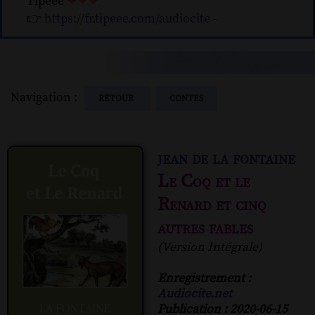
Tipeee
❤❤❤
👉
https://fr.tipeee.com/audiocite
-
Navigation :
RETOUR
CONTES
jean de la fontaine
Le Coq et le
Renard et cinq
autres fables
(Version Intégrale)
Enregistrement :
Audiocite.net
Publication : 2020-06-15