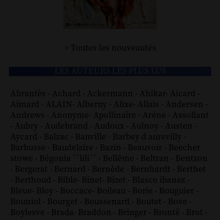
> Toutes les nouveautés
LES AUTEURS LES PLUS LUS
Abrantès
-
Achard
-
Ackermann
-
Ahikar
-
Aicard
-
Aimard
-
ALAIN
-
Alberny
-
Alixe
-
Allais
-
Andersen
-
Andrews
-
Anonyme
-
Apollinaire
-
Arène
-
Assollant
-
Aubry
-
Audebrand
-
Audoux
-
Aulnoy
-
Austen
-
Aycard
-
Balzac
-
Banville
-
Barbey d aurevilly
-
Barbusse
-
Baudelaire
-
Bazin
-
Beauvoir
-
Beecher
stowe
-
Bégonia ´´lili´´
-
Bellême
-
Beltran
-
Bentzon
-
Bergerat
-
Bernard
-
Bernède
-
Bernhardt
-
Berthet
-
Berthoud
-
Bible
-
Binet
-
Bizet
-
Blasco ibanez
-
Bleue
-
Bloy
-
Boccace
-
Boileau
-
Borie
-
Bouguier
-
Bouniol
-
Bourget
-
Boussenard
-
Boutet
-
Bove
-
Boylesve
-
Brada
-
Braddon
-
Bringer
-
Brontë
-
Brot
-