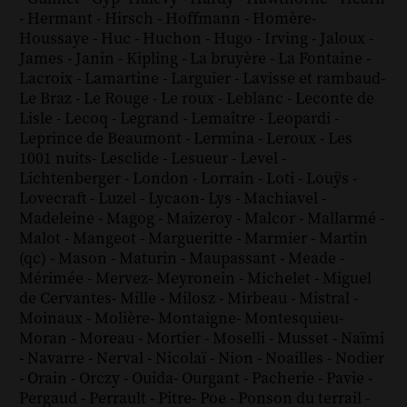
-
Hermant
-
Hirsch
-
Hoffmann
-
Homère
-
Houssaye
-
Huc
-
Huchon
-
Hugo
-
Irving
-
Jaloux
-
James
-
Janin
-
Kipling
-
La bruyère
-
La Fontaine
-
Lacroix
-
Lamartine
-
Larguier
-
Lavisse et rambaud
-
Le Braz
-
Le Rouge
-
Le roux
-
Leblanc
-
Leconte de
Lisle
-
Lecoq
-
Legrand
-
Lemaître
-
Leopardi
-
Leprince de Beaumont
-
Lermina
-
Leroux
-
Les
1001 nuits
-
Lesclide
-
Lesueur
-
Level
-
Lichtenberger
-
London
-
Lorrain
-
Loti
-
Louÿs
-
Lovecraft
-
Luzel
-
Lycaon
-
Lys
-
Machiavel
-
Madeleine
-
Magog
-
Maizeroy
-
Malcor
-
Mallarmé
-
Malot
-
Mangeot
-
Margueritte
-
Marmier
-
Martin
(qc)
-
Mason
-
Maturin
-
Maupassant
-
Meade
-
Mérimée
-
Mervez
-
Meyronein
-
Michelet
-
Miguel
de Cervantes
-
Mille
-
Milosz
-
Mirbeau
-
Mistral
-
Moinaux
-
Molière
-
Montaigne
-
Montesquieu
-
Moran
-
Moreau
-
Mortier
-
Moselli
-
Musset
-
Naïmi
-
Navarre
-
Nerval
-
Nicolaï
-
Nion
-
Noailles
-
Nodier
-
Orain
-
Orczy
-
Ouida
-
Ourgant
-
Pacherie
-
Pavie
-
Pergaud
-
Perrault
-
Pitre
-
Poe
-
Ponson du terrail
-