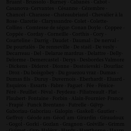
Bruant
-
Brussolo
-
Burney
-
Cabanès
-
Cabot
-
Casanova
-
Cervantes
-
Césanne
-
Cézembre
-
Chancel
-
Charasse
-
Chateaubriand
-
Chevalier à la
Rose
-
Claretie
-
Claryssandre
-
Colet
-
Colette
-
Collins
-
Comtesse de ségur
-
Conan Doyle
-
Coppee
-
Coppée
-
Corday
-
Corneille
-
Corthis
-
Cory
-
Courteline
-
Darrig
-
Daudet
-
Daumal
-
De nerval
-
De pourtalès
-
De renneville
-
De staël
-
De vesly
-
Decarreau
-
Del
-
Delarue mardrus
-
Delattre
-
Delly
-
Delorme
-
Demercastel
-
Derys
-
Desbordes Valmore
-
Dickens
-
Diderot
-
Dionne
-
Dostoïevski
-
Dourliac
-
Droz
-
Du boisgobey
-
Du gouezou vraz
-
Dumas
-
Dumas fils
-
Duruy
-
Duvernois
-
Eberhardt
-
Eluard
-
Esquiros
-
Essarts
-
Fabre
-
Faguet
-
Fée
-
Fénice
-
Féré
-
Feuillet
-
Féval
-
Feydeau
-
Filiatreault
-
Flat
-
Flaubert
-
Fontaine
-
Forbin
-
Alain-Fournier
-
France
-
Frapié
-
Funck Brentano
-
Futrelle
-
G@rp
-
Gaboriau
-
Gaboriau
-
Galopin
-
Gaskell
-
Gautier
-
Geffroy
-
Géode am
-
Géod´am
-
Girardin
-
Giraudoux
-
Gogol
-
Gorki
-
Gozlan
-
Gragnon
-
Gréville
-
Grimm
-
Guimet
-
Gyp
-
Halévy
-
Hardy
-
Hawthorne
-
Hearn