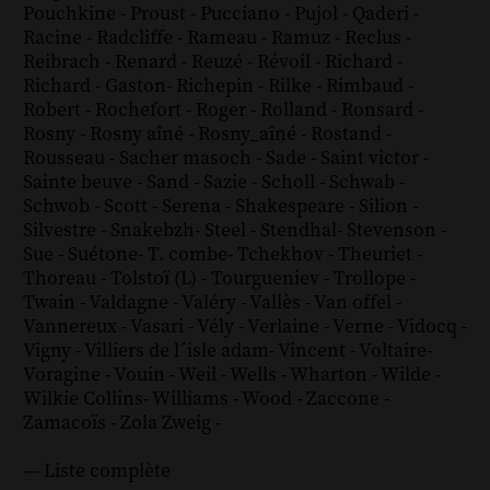
Pouchkine
-
Proust
-
Pucciano
-
Pujol
-
Qaderi
-
Racine
-
Radcliffe
-
Rameau
-
Ramuz
-
Reclus
-
Reibrach
-
Renard
-
Reuzé
-
Révoil
-
Richard
-
Richard - Gaston
-
Richepin
-
Rilke
-
Rimbaud
-
Robert
-
Rochefort
-
Roger
-
Rolland
-
Ronsard
-
Rosny
-
Rosny aîné
-
Rosny_aîné
-
Rostand
-
Rousseau
-
Sacher masoch
-
Sade
-
Saint victor
-
Sainte beuve
-
Sand
-
Sazie
-
Scholl
-
Schwab
-
Schwob
-
Scott
-
Serena
-
Shakespeare
-
Silion
-
Silvestre
-
Snakebzh
-
Steel
-
Stendhal
-
Stevenson
-
Sue
-
Suétone
-
T. combe
-
Tchekhov
-
Theuriet
-
Thoreau
-
Tolstoï (L)
-
Tourgueniev
-
Trollope
-
Twain
-
Valdagne
-
Valéry
-
Vallès
-
Van offel
-
Vannereux
-
Vasari
-
Vély
-
Verlaine
-
Verne
-
Vidocq
-
Vigny
-
Villiers de l´isle adam
-
Vincent
-
Voltaire
-
Voragine
-
Vouin
-
Weil
-
Wells
-
Wharton
-
Wilde
-
Wilkie Collins
-
Williams
-
Wood
-
Zaccone
-
Zamacoïs
-
Zola
Zweig
-
--- Liste complète