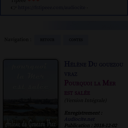
Tipeee
❤❤❤
👉
https://fr.tipeee.com/audiocite
-
Navigation :
RETOUR
CONTES
Hélène Du gouezou
vraz
Pourquoi la Mer
est salée
(Version Intégrale)
Enregistrement :
Audiocite.net
Publication : 2018-12-02