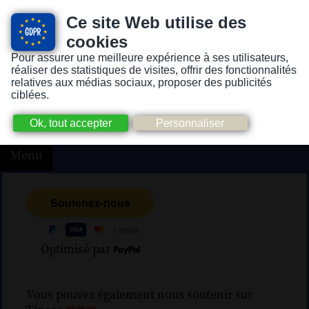
Ce site Web utilise des
cookies
Pour assurer une meilleure expérience à ses utilisateurs,
Version pour personnes mal-voyantes ou non-voyantes
réaliser des statistiques de visites, offrir des fonctionnalités
relatives aux médias sociaux, proposer des publicités
ciblées.
Menu
Optimisé par
Vous pouvez également nous soutenir sur