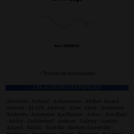
> Toutes les nouveautés
LES AUTEURS LES PLUS LUS
Abrantès
-
Achard
-
Ackermann
-
Ahikar
-
Aicard
-
Aimard
-
ALAIN
-
Alberny
-
Alixe
-
Allais
-
Andersen
-
Andrews
-
Anonyme
-
Apollinaire
-
Arène
-
Assollant
-
Aubry
-
Audebrand
-
Audoux
-
Aulnoy
-
Austen
-
Aycard
-
Balzac
-
Banville
-
Barbey d aurevilly
-