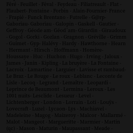
Féré
-
Feuillet
-
Féval
-
Feydeau
-
Filiatreault
-
Flat
-
Flaubert
-
Fontaine
-
Forbin
-
Alain-Fournier
-
France
-
Frapié
-
Funck Brentano
-
Futrelle
-
G@rp
-
Gaboriau
-
Gaboriau
-
Galopin
-
Gaskell
-
Gautier
-
Geffroy
-
Géode am
-
Géod´am
-
Girardin
-
Giraudoux
-
Gogol
-
Gorki
-
Gozlan
-
Gragnon
-
Gréville
-
Grimm
-
Guimet
-
Gyp
-
Halévy
-
Hardy
-
Hawthorne
-
Hearn
-
Hermant
-
Hirsch
-
Hoffmann
-
Homère
-
Houssaye
-
Huc
-
Huchon
-
Hugo
-
Irving
-
Jaloux
-
James
-
Janin
-
Kipling
-
La bruyère
-
La Fontaine
-
Lacroix
-
Lamartine
-
Larguier
-
Lavisse et rambaud
-
Le Braz
-
Le Rouge
-
Le roux
-
Leblanc
-
Leconte de
Lisle
-
Lecoq
-
Legrand
-
Lemaître
-
Leopardi
-
Leprince de Beaumont
-
Lermina
-
Leroux
-
Les
1001 nuits
-
Lesclide
-
Lesueur
-
Level
-
Lichtenberger
-
London
-
Lorrain
-
Loti
-
Louÿs
-
Lovecraft
-
Luzel
-
Lycaon
-
Lys
-
Machiavel
-
Madeleine
-
Magog
-
Maizeroy
-
Malcor
-
Mallarmé
-
Malot
-
Mangeot
-
Margueritte
-
Marmier
-
Martin
(qc)
-
Mason
-
Maturin
-
Maupassant
-
Meade
-