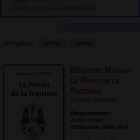
Tipeee
❤❤❤
👉
https://fr.tipeee.com/audiocite
-
Navigation :
RETOUR
CONTES
Hégésippe Moreau
Le Neveu de la
Fruitière
(Version Intégrale)
Enregistrement :
Audiocite.net
Publication : 2018-10-23