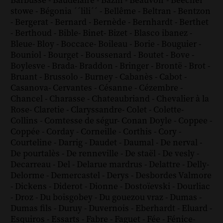
Barbusse
-
Baudelaire
-
Bazin
-
Beauvoir
-
Beecher
stowe
-
Bégonia ´´lili´´
-
Bellême
-
Beltran
-
Bentzon
-
Bergerat
-
Bernard
-
Bernède
-
Bernhardt
-
Berthet
-
Berthoud
-
Bible
-
Binet
-
Bizet
-
Blasco ibanez
-
Bleue
-
Bloy
-
Boccace
-
Boileau
-
Borie
-
Bouguier
-
Bouniol
-
Bourget
-
Boussenard
-
Boutet
-
Bove
-
Boylesve
-
Brada
-
Braddon
-
Bringer
-
Brontë
-
Brot
-
Bruant
-
Brussolo
-
Burney
-
Cabanès
-
Cabot
-
Casanova
-
Cervantes
-
Césanne
-
Cézembre
-
Chancel
-
Charasse
-
Chateaubriand
-
Chevalier à la
Rose
-
Claretie
-
Claryssandre
-
Colet
-
Colette
-
Collins
-
Comtesse de ségur
-
Conan Doyle
-
Coppee
-
Coppée
-
Corday
-
Corneille
-
Corthis
-
Cory
-
Courteline
-
Darrig
-
Daudet
-
Daumal
-
De nerval
-
De pourtalès
-
De renneville
-
De staël
-
De vesly
-
Decarreau
-
Del
-
Delarue mardrus
-
Delattre
-
Delly
-
Delorme
-
Demercastel
-
Derys
-
Desbordes Valmore
-
Dickens
-
Diderot
-
Dionne
-
Dostoïevski
-
Dourliac
-
Droz
-
Du boisgobey
-
Du gouezou vraz
-
Dumas
-
Dumas fils
-
Duruy
-
Duvernois
-
Eberhardt
-
Eluard
-
Esquiros
-
Essarts
-
Fabre
-
Faguet
-
Fée
-
Fénice
-