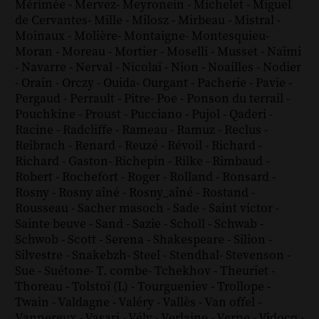
Mérimée
-
Mervez
-
Meyronein
-
Michelet
-
Miguel
de Cervantes
-
Mille
-
Milosz
-
Mirbeau
-
Mistral
-
Moinaux
-
Molière
-
Montaigne
-
Montesquieu
-
Moran
-
Moreau
-
Mortier
-
Moselli
-
Musset
-
Naïmi
-
Navarre
-
Nerval
-
Nicolaï
-
Nion
-
Noailles
-
Nodier
-
Orain
-
Orczy
-
Ouida
-
Ourgant
-
Pacherie
-
Pavie
-
Pergaud
-
Perrault
-
Pitre
-
Poe
-
Ponson du terrail
-
Pouchkine
-
Proust
-
Pucciano
-
Pujol
-
Qaderi
-
Racine
-
Radcliffe
-
Rameau
-
Ramuz
-
Reclus
-
Reibrach
-
Renard
-
Reuzé
-
Révoil
-
Richard
-
Richard - Gaston
-
Richepin
-
Rilke
-
Rimbaud
-
Robert
-
Rochefort
-
Roger
-
Rolland
-
Ronsard
-
Rosny
-
Rosny aîné
-
Rosny_aîné
-
Rostand
-
Rousseau
-
Sacher masoch
-
Sade
-
Saint victor
-
Sainte beuve
-
Sand
-
Sazie
-
Scholl
-
Schwab
-
Schwob
-
Scott
-
Serena
-
Shakespeare
-
Silion
-
Silvestre
-
Snakebzh
-
Steel
-
Stendhal
-
Stevenson
-
Sue
-
Suétone
-
T. combe
-
Tchekhov
-
Theuriet
-
Thoreau
-
Tolstoï (L)
-
Tourgueniev
-
Trollope
-
Twain
-
Valdagne
-
Valéry
-
Vallès
-
Van offel
-
Vannereux
-
Vasari
-
Vély
-
Verlaine
-
Verne
-
Vidocq
-