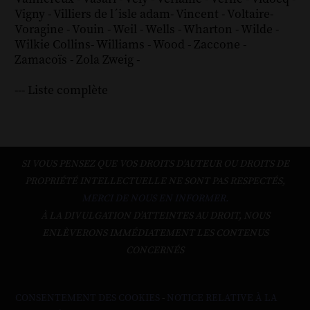
Vigny
-
Villiers de l´isle adam
-
Vincent
-
Voltaire
-
Voragine
-
Vouin
-
Weil
-
Wells
-
Wharton
-
Wilde
-
Wilkie Collins
-
Williams
-
Wood
-
Zaccone
-
Zamacoïs
-
Zola
Zweig
-
--- Liste complète
SI VOUS PENSEZ QUE VOS DROITS D'AUTEUR OU DROITS DE
PROPRIÉTÉ INTELLECTUELLE NE SONT PAS RESPECTÉS,
MERCI DE NOUS EN INFORMER.
À LA DIVULGATION D’ATTEINTES AU DROIT, NOUS
ENLÈVERONS IMMÉDIATEMENT LES CONTENUS
CONCERNÉS
CONSENTEMENT DES COOKIES
-
NOTICE RELATIVE À LA