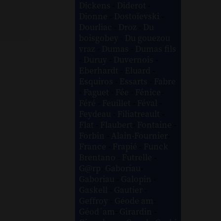
Dickens
-
Diderot
-
Dionne
-
Dostoïevski
-
Dourliac
-
Droz
-
Du
boisgobey
-
Du gouezou
vraz
-
Dumas
-
Dumas fils
-
Duruy
-
Duvernois
-
Eberhardt
-
Eluard
-
Esquiros
-
Essarts
-
Fabre
-
Faguet
-
Fée
-
Fénice
-
Féré
-
Feuillet
-
Féval
-
Feydeau
-
Filiatreault
-
Flat
-
Flaubert
-
Fontaine
-
Forbin
-
Alain-Fournier
-
France
-
Frapié
-
Funck
Brentano
-
Futrelle
-
G@rp
-
Gaboriau
-
Gaboriau
-
Galopin
-
Gaskell
-
Gautier
-
Geffroy
-
Géode am
-
Géod´am
-
Girardin
-