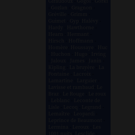
Giraudoux
-
Gogol
-
Gorki
-
Gozlan
-
Gragnon
-
Gréville
-
Grimm
-
Guimet
-
Gyp
-
Halévy
-
Hardy
-
Hawthorne
-
Hearn
-
Hermant
-
Hirsch
-
Hoffmann
-
Homère
-
Houssaye
-
Huc
-
Huchon
-
Hugo
-
Irving
-
Jaloux
-
James
-
Janin
-
Kipling
-
La bruyère
-
La
Fontaine
-
Lacroix
-
Lamartine
-
Larguier
-
Lavisse et rambaud
-
Le
Braz
-
Le Rouge
-
Le roux
-
Leblanc
-
Leconte de
Lisle
-
Lecoq
-
Legrand
-
Lemaître
-
Leopardi
-
Leprince de Beaumont
-
Lermina
-
Leroux
-
Les
1001 nuits
-
Lesclide
-