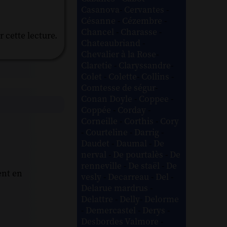
Casanova
-
Cervantes
-
Césanne
-
Cézembre
-
Chancel
-
Charasse
-
 cette lecture.
Chateaubriand
-
Chevalier à la Rose
-
Claretie
-
Claryssandre
-
Colet
-
Colette
-
Collins
-
Comtesse de ségur
-
Conan Doyle
-
Coppee
-
Coppée
-
Corday
-
Corneille
-
Corthis
-
Cory
-
Courteline
-
Darrig
-
Daudet
-
Daumal
-
De
nerval
-
De pourtalès
-
De
renneville
-
De staël
-
De
ent en
vesly
-
Decarreau
-
Del
-
Delarue mardrus
-
Delattre
-
Delly
-
Delorme
-
Demercastel
-
Derys
-
Desbordes Valmore
-