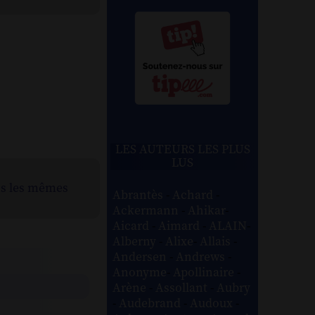
LES AUTEURS LES PLUS
LUS
ns les mêmes
Abrantès
-
Achard
-
Ackermann
-
Ahikar
-
Aicard
-
Aimard
-
ALAIN
-
Alberny
-
Alixe
-
Allais
-
Andersen
-
Andrews
-
Anonyme
-
Apollinaire
-
Arène
-
Assollant
-
Aubry
-
Audebrand
-
Audoux
-