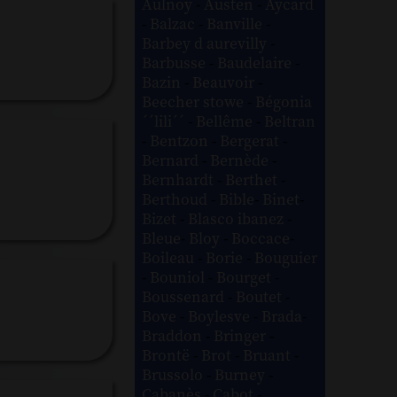
Aulnoy
-
Austen
-
Aycard
-
Balzac
-
Banville
-
Barbey d aurevilly
-
Barbusse
-
Baudelaire
-
Bazin
-
Beauvoir
-
Beecher stowe
-
Bégonia
´´lili´´
-
Bellême
-
Beltran
-
Bentzon
-
Bergerat
-
Bernard
-
Bernède
-
Bernhardt
-
Berthet
-
Berthoud
-
Bible
-
Binet
-
Bizet
-
Blasco ibanez
-
Bleue
-
Bloy
-
Boccace
-
Boileau
-
Borie
-
Bouguier
-
Bouniol
-
Bourget
-
Boussenard
-
Boutet
-
Bove
-
Boylesve
-
Brada
-
Braddon
-
Bringer
-
Brontë
-
Brot
-
Bruant
-
Brussolo
-
Burney
-
Cabanès
-
Cabot
-