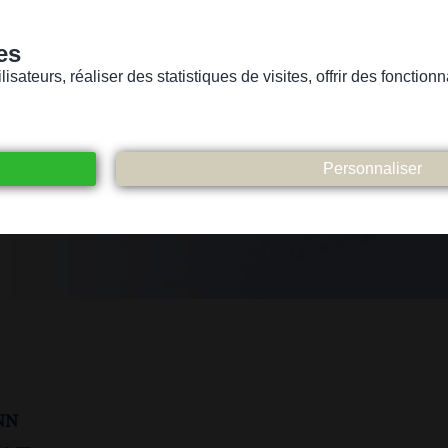
es
sateurs, réaliser des statistiques de visites, offrir des fonctio
Version pour personnes mal-voyantes ou non-voyantes
ices
Suivez-nous
Participez
Contact
nn