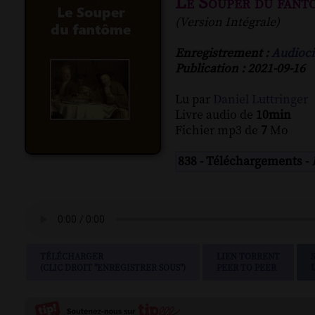
Le Souper du fant
(Version Intégrale)
Enregistrement :
Audioci
Publication : 2021-09-16
Lu par
Daniel Luttringer
Livre audio de
10min
Fichier mp3 de
7
Mo
838 - Téléchargements -
TÉLÉCHARGER
LIEN TORRENT
(CLIC DROIT "ENREGISTRER SOUS")
PEER TO PEER