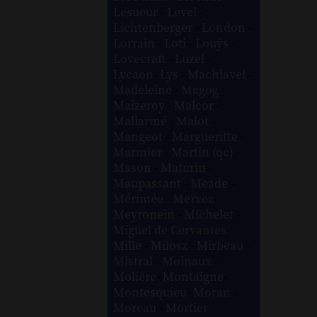
Lesueur
-
Level
-
Lichtenberger
-
London
-
Lorrain
-
Loti
-
Louÿs
-
Lovecraft
-
Luzel
-
Lycaon
-
Lys
-
Machiavel
-
Madeleine
-
Magog
-
Maizeroy
-
Malcor
-
Mallarmé
-
Malot
-
Mangeot
-
Margueritte
-
Marmier
-
Martin (qc)
-
Mason
-
Maturin
-
Maupassant
-
Meade
-
Mérimée
-
Mervez
-
Meyronein
-
Michelet
-
Miguel de Cervantes
-
Mille
-
Milosz
-
Mirbeau
-
Mistral
-
Moinaux
-
Molière
-
Montaigne
-
Montesquieu
-
Moran
-
Moreau
-
Mortier
-