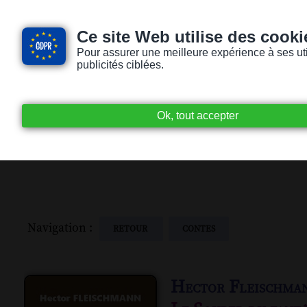
Ce site Web utilise des cooki
Pour assurer une meilleure expérience à ses utili
publicités ciblées.
Accueil
Livres audio
Lecteurs / Lectr
Navigation :
RETOUR
CONTES
Hector Fleischma