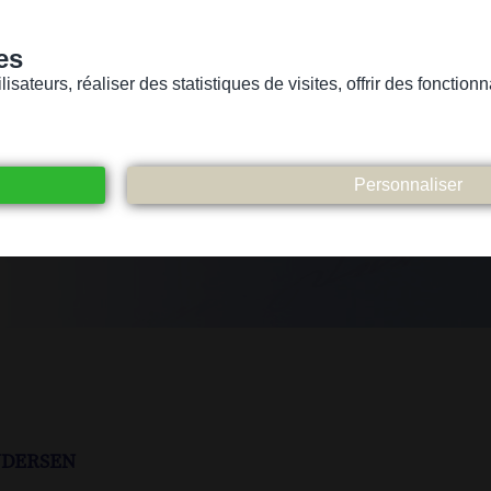
es
sateurs, réaliser des statistiques de visites, offrir des fonctio
Version pour personnes mal-voyantes ou non-voyantes
ices
Suivez-nous
Participez
Contact
dersen