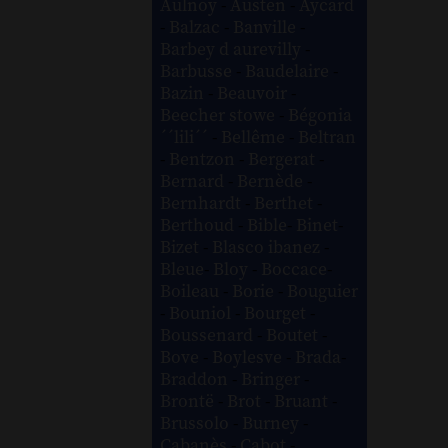
Aulnoy
-
Austen
-
Aycard
-
Balzac
-
Banville
-
Barbey d aurevilly
-
Barbusse
-
Baudelaire
-
Bazin
-
Beauvoir
-
Beecher stowe
-
Bégonia
´´lili´´
-
Bellême
-
Beltran
-
Bentzon
-
Bergerat
-
Bernard
-
Bernède
-
Bernhardt
-
Berthet
-
Berthoud
-
Bible
-
Binet
-
Bizet
-
Blasco ibanez
-
Bleue
-
Bloy
-
Boccace
-
Boileau
-
Borie
-
Bouguier
-
Bouniol
-
Bourget
-
Boussenard
-
Boutet
-
Bove
-
Boylesve
-
Brada
-
Braddon
-
Bringer
-
Brontë
-
Brot
-
Bruant
-
Brussolo
-
Burney
-
Cabanès
-
Cabot
-