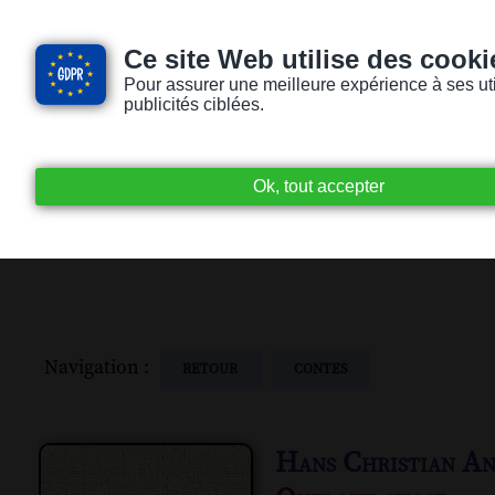
Ce site Web utilise des cooki
Pour assurer une meilleure expérience à ses utili
publicités ciblées.
Accueil
Livres audio
Lecteurs / Lectr
Navigation :
RETOUR
CONTES
Hans Christian An