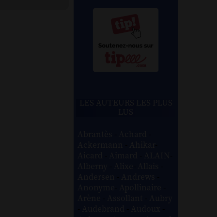
LES AUTEURS LES PLUS
LUS
Abrantès
-
Achard
-
Ackermann
-
Ahikar
-
Aicard
-
Aimard
-
ALAIN
-
Alberny
-
Alixe
-
Allais
-
Andersen
-
Andrews
-
Anonyme
-
Apollinaire
-
Arène
-
Assollant
-
Aubry
-
Audebrand
-
Audoux
-