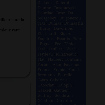
Dickens
-
Diderot
-
Dionne
-
Dostoïevski
-
Dourliac
-
Droz
-
Du
boisgobey
-
Du gouezou
illeur pour la
vraz
-
Dumas
-
Dumas fils
-
Duruy
-
Duvernois
-
 mieux vaut
Eberhardt
-
Eluard
-
Esquiros
-
Essarts
-
Fabre
-
Faguet
-
Fée
-
Fénice
-
Féré
-
Feuillet
-
Féval
-
Feydeau
-
Filiatreault
-
Flat
-
Flaubert
-
Fontaine
-
Forbin
-
Alain-Fournier
-
France
-
Frapié
-
Funck
Brentano
-
Futrelle
-
G@rp
-
Gaboriau
-
Gaboriau
-
Galopin
-
Gaskell
-
Gautier
-
Geffroy
-
Géode am
-
Géod´am
-
Girardin
-