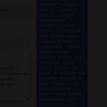
Casanova
-
Cervantes
-
ation
Césanne
-
Cézembre
-
Chancel
-
Charasse
-
Chateaubriand
-
Chevalier à la Rose
-
Claretie
-
Claryssandre
-
Colet
-
Colette
-
Collins
-
Comtesse de ségur
-
Conan Doyle
-
Coppee
-
Coppée
-
Corday
-
Corneille
-
Corthis
-
Cory
-
Courteline
-
Darrig
-
Daudet
-
Daumal
-
De
ouchée :).
nerval
-
De pourtalès
-
De
oies! Madame de
renneville
-
De staël
-
De
onnelle,
vesly
-
Decarreau
-
Del
-
age qui
Delarue mardrus
-
Delattre
-
Delly
-
Delorme
-
Demercastel
-
Derys
-
Desbordes Valmore
-