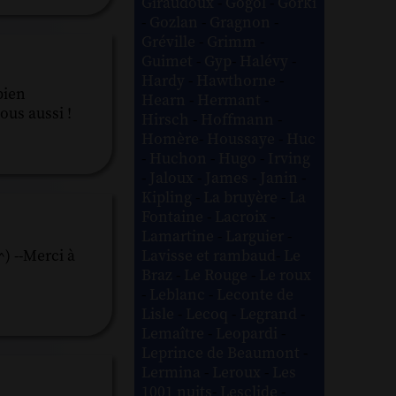
Giraudoux
-
Gogol
-
Gorki
-
Gozlan
-
Gragnon
-
Gréville
-
Grimm
-
Guimet
-
Gyp
-
Halévy
-
Hardy
-
Hawthorne
-
bien
Hearn
-
Hermant
-
ous aussi !
Hirsch
-
Hoffmann
-
Homère
-
Houssaye
-
Huc
-
Huchon
-
Hugo
-
Irving
-
Jaloux
-
James
-
Janin
-
Kipling
-
La bruyère
-
La
Fontaine
-
Lacroix
-
Lamartine
-
Larguier
-
Lavisse et rambaud
-
Le
^) --Merci à
Braz
-
Le Rouge
-
Le roux
-
Leblanc
-
Leconte de
Lisle
-
Lecoq
-
Legrand
-
Lemaître
-
Leopardi
-
Leprince de Beaumont
-
Lermina
-
Leroux
-
Les
1001 nuits
-
Lesclide
-