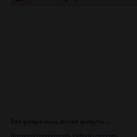
Être quelque chose, devenir quelqu'un ...
Nouveaux contes danois 3 (ebooks-bnr.com)