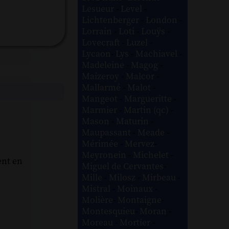
Lesueur
-
Level
-
Lichtenberger
-
London
-
Lorrain
-
Loti
-
Louÿs
-
Lovecraft
-
Luzel
-
Lycaon
-
Lys
-
Machiavel
-
Madeleine
-
Magog
-
Maizeroy
-
Malcor
-
Mallarmé
-
Malot
-
Mangeot
-
Margueritte
-
Marmier
-
Martin (qc)
-
Mason
-
Maturin
-
Maupassant
-
Meade
-
Mérimée
-
Mervez
-
Meyronein
-
Michelet
-
ent en
Miguel de Cervantes
-
Mille
-
Milosz
-
Mirbeau
-
Mistral
-
Moinaux
-
Molière
-
Montaigne
-
Montesquieu
-
Moran
-
Moreau
-
Mortier
-