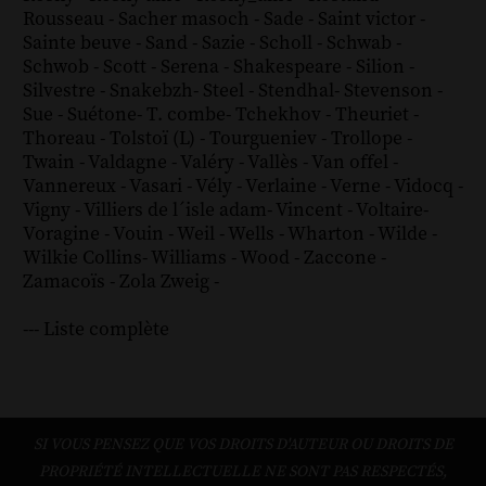
Rousseau
-
Sacher masoch
-
Sade
-
Saint victor
-
Sainte beuve
-
Sand
-
Sazie
-
Scholl
-
Schwab
-
Schwob
-
Scott
-
Serena
-
Shakespeare
-
Silion
-
Silvestre
-
Snakebzh
-
Steel
-
Stendhal
-
Stevenson
-
Sue
-
Suétone
-
T. combe
-
Tchekhov
-
Theuriet
-
Thoreau
-
Tolstoï (L)
-
Tourgueniev
-
Trollope
-
Twain
-
Valdagne
-
Valéry
-
Vallès
-
Van offel
-
Vannereux
-
Vasari
-
Vély
-
Verlaine
-
Verne
-
Vidocq
-
Vigny
-
Villiers de l´isle adam
-
Vincent
-
Voltaire
-
Voragine
-
Vouin
-
Weil
-
Wells
-
Wharton
-
Wilde
-
Wilkie Collins
-
Williams
-
Wood
-
Zaccone
-
Zamacoïs
-
Zola
Zweig
-
--- Liste complète
SI VOUS PENSEZ QUE VOS DROITS D'AUTEUR OU DROITS DE
PROPRIÉTÉ INTELLECTUELLE NE SONT PAS RESPECTÉS,