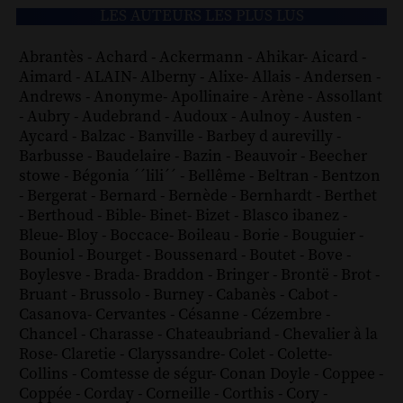
LES AUTEURS LES PLUS LUS
Abrantès
-
Achard
-
Ackermann
-
Ahikar
-
Aicard
-
Aimard
-
ALAIN
-
Alberny
-
Alixe
-
Allais
-
Andersen
-
Andrews
-
Anonyme
-
Apollinaire
-
Arène
-
Assollant
-
Aubry
-
Audebrand
-
Audoux
-
Aulnoy
-
Austen
-
Aycard
-
Balzac
-
Banville
-
Barbey d aurevilly
-
Barbusse
-
Baudelaire
-
Bazin
-
Beauvoir
-
Beecher
stowe
-
Bégonia ´´lili´´
-
Bellême
-
Beltran
-
Bentzon
-
Bergerat
-
Bernard
-
Bernède
-
Bernhardt
-
Berthet
-
Berthoud
-
Bible
-
Binet
-
Bizet
-
Blasco ibanez
-
Bleue
-
Bloy
-
Boccace
-
Boileau
-
Borie
-
Bouguier
-
Bouniol
-
Bourget
-
Boussenard
-
Boutet
-
Bove
-
Boylesve
-
Brada
-
Braddon
-
Bringer
-
Brontë
-
Brot
-
Bruant
-
Brussolo
-
Burney
-
Cabanès
-
Cabot
-
Casanova
-
Cervantes
-
Césanne
-
Cézembre
-
Chancel
-
Charasse
-
Chateaubriand
-
Chevalier à la
Rose
-
Claretie
-
Claryssandre
-
Colet
-
Colette
-
Collins
-
Comtesse de ségur
-
Conan Doyle
-
Coppee
-
Coppée
-
Corday
-
Corneille
-
Corthis
-
Cory
-