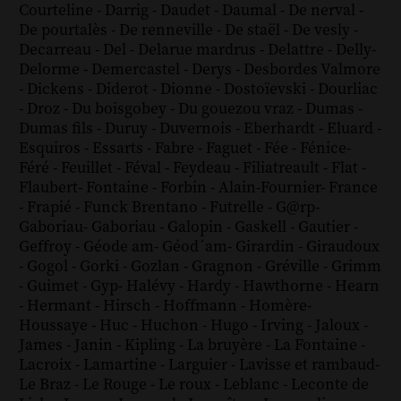
Courteline
-
Darrig
-
Daudet
-
Daumal
-
De nerval
-
De pourtalès
-
De renneville
-
De staël
-
De vesly
-
Decarreau
-
Del
-
Delarue mardrus
-
Delattre
-
Delly
-
Delorme
-
Demercastel
-
Derys
-
Desbordes Valmore
-
Dickens
-
Diderot
-
Dionne
-
Dostoïevski
-
Dourliac
-
Droz
-
Du boisgobey
-
Du gouezou vraz
-
Dumas
-
Dumas fils
-
Duruy
-
Duvernois
-
Eberhardt
-
Eluard
-
Esquiros
-
Essarts
-
Fabre
-
Faguet
-
Fée
-
Fénice
-
Féré
-
Feuillet
-
Féval
-
Feydeau
-
Filiatreault
-
Flat
-
Flaubert
-
Fontaine
-
Forbin
-
Alain-Fournier
-
France
-
Frapié
-
Funck Brentano
-
Futrelle
-
G@rp
-
Gaboriau
-
Gaboriau
-
Galopin
-
Gaskell
-
Gautier
-
Geffroy
-
Géode am
-
Géod´am
-
Girardin
-
Giraudoux
-
Gogol
-
Gorki
-
Gozlan
-
Gragnon
-
Gréville
-
Grimm
-
Guimet
-
Gyp
-
Halévy
-
Hardy
-
Hawthorne
-
Hearn
-
Hermant
-
Hirsch
-
Hoffmann
-
Homère
-
Houssaye
-
Huc
-
Huchon
-
Hugo
-
Irving
-
Jaloux
-
James
-
Janin
-
Kipling
-
La bruyère
-
La Fontaine
-
Lacroix
-
Lamartine
-
Larguier
-
Lavisse et rambaud
-
Le Braz
-
Le Rouge
-
Le roux
-
Leblanc
-
Leconte de