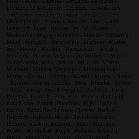
Lisle
-
Lecoq
-
Legrand
-
Lemaître
-
Leopardi
-
Leprince de Beaumont
-
Lermina
-
Leroux
-
Les
1001 nuits
-
Lesclide
-
Lesueur
-
Level
-
Lichtenberger
-
London
-
Lorrain
-
Loti
-
Louÿs
-
Lovecraft
-
Luzel
-
Lycaon
-
Lys
-
Machiavel
-
Madeleine
-
Magog
-
Maizeroy
-
Malcor
-
Mallarmé
-
Malot
-
Mangeot
-
Margueritte
-
Marmier
-
Martin
(qc)
-
Mason
-
Maturin
-
Maupassant
-
Meade
-
Mérimée
-
Mervez
-
Meyronein
-
Michelet
-
Miguel
de Cervantes
-
Mille
-
Milosz
-
Mirbeau
-
Mistral
-
Moinaux
-
Molière
-
Montaigne
-
Montesquieu
-
Moran
-
Moreau
-
Mortier
-
Moselli
-
Musset
-
Naïmi
-
Navarre
-
Nerval
-
Nicolaï
-
Nion
-
Noailles
-
Nodier
-
Orain
-
Orczy
-
Ouida
-
Ourgant
-
Pacherie
-
Pavie
-
Pergaud
-
Perrault
-
Pitre
-
Poe
-
Ponson du terrail
-
Pouchkine
-
Proust
-
Pucciano
-
Pujol
-
Qaderi
-
Racine
-
Radcliffe
-
Rameau
-
Ramuz
-
Reclus
-
Reibrach
-
Renard
-
Reuzé
-
Révoil
-
Richard
-
Richard - Gaston
-
Richepin
-
Rilke
-
Rimbaud
-
Robert
-
Rochefort
-
Roger
-
Rolland
-
Ronsard
-
Rosny
-
Rosny aîné
-
Rosny_aîné
-
Rostand
-