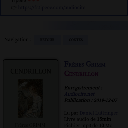
Tipeee
❤❤❤
👉
https://fr.tipeee.com/audiocite
-
Navigation :
RETOUR
CONTES
Frères Grimm
Cendrillon
Enregistrement :
Audiocite.net
Publication : 2019-12-07
Lu par
Daniel Luttringer
Livre audio de
15min
Fichier mp3 de
10
Mo