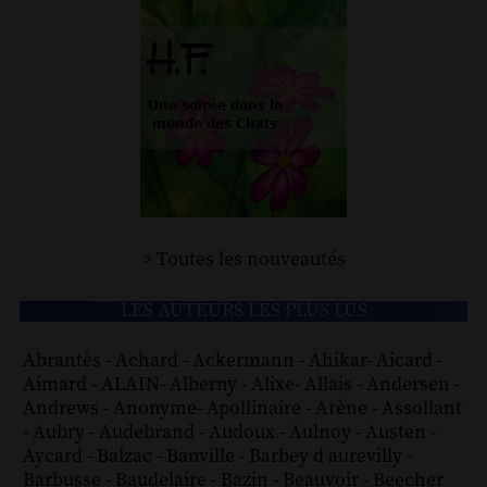
> Toutes les nouveautés
LES AUTEURS LES PLUS LUS
Abrantès
-
Achard
-
Ackermann
-
Ahikar
-
Aicard
-
Aimard
-
ALAIN
-
Alberny
-
Alixe
-
Allais
-
Andersen
-
Andrews
-
Anonyme
-
Apollinaire
-
Arène
-
Assollant
-
Aubry
-
Audebrand
-
Audoux
-
Aulnoy
-
Austen
-
Aycard
-
Balzac
-
Banville
-
Barbey d aurevilly
-
Barbusse
-
Baudelaire
-
Bazin
-
Beauvoir
-
Beecher