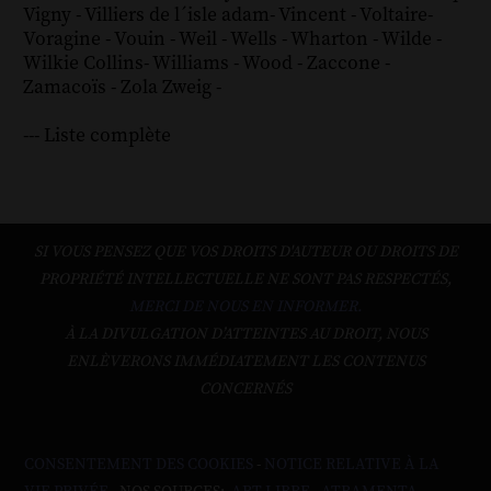
Vigny
-
Villiers de l´isle adam
-
Vincent
-
Voltaire
-
Voragine
-
Vouin
-
Weil
-
Wells
-
Wharton
-
Wilde
-
Wilkie Collins
-
Williams
-
Wood
-
Zaccone
-
Zamacoïs
-
Zola
Zweig
-
--- Liste complète
SI VOUS PENSEZ QUE VOS DROITS D'AUTEUR OU DROITS DE
PROPRIÉTÉ INTELLECTUELLE NE SONT PAS RESPECTÉS,
MERCI DE NOUS EN INFORMER.
À LA DIVULGATION D’ATTEINTES AU DROIT, NOUS
ENLÈVERONS IMMÉDIATEMENT LES CONTENUS
CONCERNÉS
CONSENTEMENT DES COOKIES
-
NOTICE RELATIVE À LA