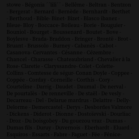
stowe
-
Bégonia ´´lili´´
-
Bellême
-
Beltran
-
Bentzon
-
Bergerat
-
Bernard
-
Bernède
-
Bernhardt
-
Berthet
-
Berthoud
-
Bible
-
Binet
-
Bizet
-
Blasco ibanez
-
Bleue
-
Bloy
-
Boccace
-
Boileau
-
Borie
-
Bouguier
-
Bouniol
-
Bourget
-
Boussenard
-
Boutet
-
Bove
-
Boylesve
-
Brada
-
Braddon
-
Bringer
-
Brontë
-
Brot
-
Bruant
-
Brussolo
-
Burney
-
Cabanès
-
Cabot
-
Casanova
-
Cervantes
-
Césanne
-
Cézembre
-
Chancel
-
Charasse
-
Chateaubriand
-
Chevalier à la
Rose
-
Claretie
-
Claryssandre
-
Colet
-
Colette
-
Collins
-
Comtesse de ségur
-
Conan Doyle
-
Coppee
-
Coppée
-
Corday
-
Corneille
-
Corthis
-
Cory
-
Courteline
-
Darrig
-
Daudet
-
Daumal
-
De nerval
-
De pourtalès
-
De renneville
-
De staël
-
De vesly
-
Decarreau
-
Del
-
Delarue mardrus
-
Delattre
-
Delly
-
Delorme
-
Demercastel
-
Derys
-
Desbordes Valmore
-
Dickens
-
Diderot
-
Dionne
-
Dostoïevski
-
Dourliac
-
Droz
-
Du boisgobey
-
Du gouezou vraz
-
Dumas
-
Dumas fils
-
Duruy
-
Duvernois
-
Eberhardt
-
Eluard
-
Esquiros
-
Essarts
-
Fabre
-
Faguet
-
Fée
-
Fénice
-