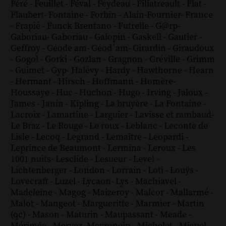
Féré
-
Feuillet
-
Féval
-
Feydeau
-
Filiatreault
-
Flat
-
Flaubert
-
Fontaine
-
Forbin
-
Alain-Fournier
-
France
-
Frapié
-
Funck Brentano
-
Futrelle
-
G@rp
-
Gaboriau
-
Gaboriau
-
Galopin
-
Gaskell
-
Gautier
-
Geffroy
-
Géode am
-
Géod´am
-
Girardin
-
Giraudoux
-
Gogol
-
Gorki
-
Gozlan
-
Gragnon
-
Gréville
-
Grimm
-
Guimet
-
Gyp
-
Halévy
-
Hardy
-
Hawthorne
-
Hearn
-
Hermant
-
Hirsch
-
Hoffmann
-
Homère
-
Houssaye
-
Huc
-
Huchon
-
Hugo
-
Irving
-
Jaloux
-
James
-
Janin
-
Kipling
-
La bruyère
-
La Fontaine
-
Lacroix
-
Lamartine
-
Larguier
-
Lavisse et rambaud
-
Le Braz
-
Le Rouge
-
Le roux
-
Leblanc
-
Leconte de
Lisle
-
Lecoq
-
Legrand
-
Lemaître
-
Leopardi
-
Leprince de Beaumont
-
Lermina
-
Leroux
-
Les
1001 nuits
-
Lesclide
-
Lesueur
-
Level
-
Lichtenberger
-
London
-
Lorrain
-
Loti
-
Louÿs
-
Lovecraft
-
Luzel
-
Lycaon
-
Lys
-
Machiavel
-
Madeleine
-
Magog
-
Maizeroy
-
Malcor
-
Mallarmé
-
Malot
-
Mangeot
-
Margueritte
-
Marmier
-
Martin
(qc)
-
Mason
-
Maturin
-
Maupassant
-
Meade
-
Mérimée
-
Mervez
-
Meyronein
-
Michelet
-
Miguel