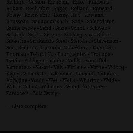
Richard - Gaston
-
Richepin
-
Rilke
-
Rimbaud
-
Robert
-
Rochefort
-
Roger
-
Rolland
-
Ronsard
-
Rosny
-
Rosny aîné
-
Rosny_aîné
-
Rostand
-
Rousseau
-
Sacher masoch
-
Sade
-
Saint victor
-
Sainte beuve
-
Sand
-
Sazie
-
Scholl
-
Schwab
-
Schwob
-
Scott
-
Serena
-
Shakespeare
-
Silion
-
Silvestre
-
Snakebzh
-
Steel
-
Stendhal
-
Stevenson
-
Sue
-
Suétone
-
T. combe
-
Tchekhov
-
Theuriet
-
Thoreau
-
Tolstoï (L)
-
Tourgueniev
-
Trollope
-
Twain
-
Valdagne
-
Valéry
-
Vallès
-
Van offel
-
Vannereux
-
Vasari
-
Vély
-
Verlaine
-
Verne
-
Vidocq
-
Vigny
-
Villiers de l´isle adam
-
Vincent
-
Voltaire
-
Voragine
-
Vouin
-
Weil
-
Wells
-
Wharton
-
Wilde
-
Wilkie Collins
-
Williams
-
Wood
-
Zaccone
-
Zamacoïs
-
Zola
Zweig
-
--- Liste complète