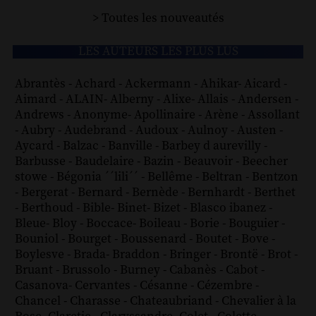
> Toutes les nouveautés
LES AUTEURS LES PLUS LUS
Abrantès
-
Achard
-
Ackermann
-
Ahikar
-
Aicard
-
Aimard
-
ALAIN
-
Alberny
-
Alixe
-
Allais
-
Andersen
-
Andrews
-
Anonyme
-
Apollinaire
-
Arène
-
Assollant
-
Aubry
-
Audebrand
-
Audoux
-
Aulnoy
-
Austen
-
Aycard
-
Balzac
-
Banville
-
Barbey d aurevilly
-
Barbusse
-
Baudelaire
-
Bazin
-
Beauvoir
-
Beecher
stowe
-
Bégonia ´´lili´´
-
Bellême
-
Beltran
-
Bentzon
-
Bergerat
-
Bernard
-
Bernède
-
Bernhardt
-
Berthet
-
Berthoud
-
Bible
-
Binet
-
Bizet
-
Blasco ibanez
-
Bleue
-
Bloy
-
Boccace
-
Boileau
-
Borie
-
Bouguier
-
Bouniol
-
Bourget
-
Boussenard
-
Boutet
-
Bove
-
Boylesve
-
Brada
-
Braddon
-
Bringer
-
Brontë
-
Brot
-
Bruant
-
Brussolo
-
Burney
-
Cabanès
-
Cabot
-
Casanova
-
Cervantes
-
Césanne
-
Cézembre
-
Chancel
-
Charasse
-
Chateaubriand
-
Chevalier à la