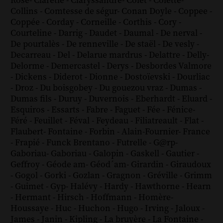
Rose
-
Claretie
-
Claryssandre
-
Colet
-
Colette
-
Collins
-
Comtesse de ségur
-
Conan Doyle
-
Coppee
-
Coppée
-
Corday
-
Corneille
-
Corthis
-
Cory
-
Courteline
-
Darrig
-
Daudet
-
Daumal
-
De nerval
-
De pourtalès
-
De renneville
-
De staël
-
De vesly
-
Decarreau
-
Del
-
Delarue mardrus
-
Delattre
-
Delly
-
Delorme
-
Demercastel
-
Derys
-
Desbordes Valmore
-
Dickens
-
Diderot
-
Dionne
-
Dostoïevski
-
Dourliac
-
Droz
-
Du boisgobey
-
Du gouezou vraz
-
Dumas
-
Dumas fils
-
Duruy
-
Duvernois
-
Eberhardt
-
Eluard
-
Esquiros
-
Essarts
-
Fabre
-
Faguet
-
Fée
-
Fénice
-
Féré
-
Feuillet
-
Féval
-
Feydeau
-
Filiatreault
-
Flat
-
Flaubert
-
Fontaine
-
Forbin
-
Alain-Fournier
-
France
-
Frapié
-
Funck Brentano
-
Futrelle
-
G@rp
-
Gaboriau
-
Gaboriau
-
Galopin
-
Gaskell
-
Gautier
-
Geffroy
-
Géode am
-
Géod´am
-
Girardin
-
Giraudoux
-
Gogol
-
Gorki
-
Gozlan
-
Gragnon
-
Gréville
-
Grimm
-
Guimet
-
Gyp
-
Halévy
-
Hardy
-
Hawthorne
-
Hearn
-
Hermant
-
Hirsch
-
Hoffmann
-
Homère
-
Houssaye
-
Huc
-
Huchon
-
Hugo
-
Irving
-
Jaloux
-
James
-
Janin
-
Kipling
-
La bruyère
-
La Fontaine
-