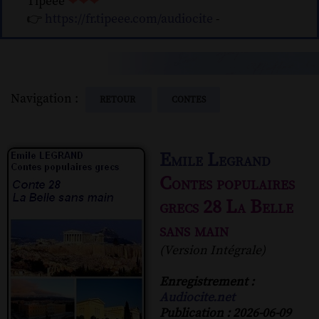
Tipeee
❤❤❤
👉
https://fr.tipeee.com/audiocite
-
Navigation :
RETOUR
CONTES
Emile Legrand
Contes populaires
grecs 28 La Belle
sans main
(Version Intégrale)
Enregistrement :
Audiocite.net
Publication : 2026-06-09