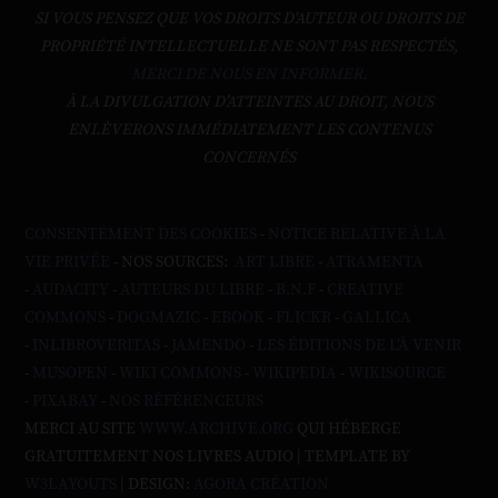
SI VOUS PENSEZ QUE VOS DROITS D'AUTEUR OU DROITS DE
PROPRIÉTÉ INTELLECTUELLE NE SONT PAS RESPECTÉS,
MERCI DE NOUS EN INFORMER.
À LA DIVULGATION D’ATTEINTES AU DROIT, NOUS
ENLÈVERONS IMMÉDIATEMENT LES CONTENUS
CONCERNÉS
CONSENTEMENT DES COOKIES
-
NOTICE RELATIVE À LA
VIE PRIVÉE
- NOS SOURCES:
ART LIBRE
-
ATRAMENTA
-
AUDACITY
-
AUTEURS DU LIBRE
-
B.N.F
-
CREATIVE
COMMONS
-
DOGMAZIC
-
EBOOK
-
FLICKR
-
GALLICA
-
INLIBROVERITAS
-
JAMENDO
-
LES ÉDITIONS DE L'À VENIR
-
MUSOPEN
-
WIKI COMMONS
-
WIKIPEDIA
-
WIKISOURCE
-
PIXABAY
-
NOS RÉFÉRENCEURS
MERCI AU SITE
WWW.ARCHIVE.ORG
QUI HÉBERGE
GRATUITEMENT NOS LIVRES AUDIO | TEMPLATE BY
W3LAYOUTS
| DESIGN:
AGORA CRÉATION