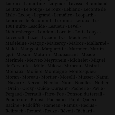
Lacroix
-
Lamartine
-
Larguier
-
Lavisse et rambaud
-
Le Braz
-
Le Rouge
-
Le roux
-
Leblanc
-
Leconte de
Lisle
-
Lecoq
-
Legrand
-
Lemaître
-
Leopardi
-
Leprince de Beaumont
-
Lermina
-
Leroux
-
Les
1001 nuits
-
Lesclide
-
Lesueur
-
Level
-
Lichtenberger
-
London
-
Lorrain
-
Loti
-
Louÿs
-
Lovecraft
-
Luzel
-
Lycaon
-
Lys
-
Machiavel
-
Madeleine
-
Magog
-
Maizeroy
-
Malcor
-
Mallarmé
-
Malot
-
Mangeot
-
Margueritte
-
Marmier
-
Martin
(qc)
-
Mason
-
Maturin
-
Maupassant
-
Meade
-
Mérimée
-
Mervez
-
Meyronein
-
Michelet
-
Miguel
de Cervantes
-
Mille
-
Milosz
-
Mirbeau
-
Mistral
-
Moinaux
-
Molière
-
Montaigne
-
Montesquieu
-
Moran
-
Moreau
-
Mortier
-
Moselli
-
Musset
-
Naïmi
-
Navarre
-
Nerval
-
Nicolaï
-
Nion
-
Noailles
-
Nodier
-
Orain
-
Orczy
-
Ouida
-
Ourgant
-
Pacherie
-
Pavie
-
Pergaud
-
Perrault
-
Pitre
-
Poe
-
Ponson du terrail
-
Pouchkine
-
Proust
-
Pucciano
-
Pujol
-
Qaderi
-
Racine
-
Radcliffe
-
Rameau
-
Ramuz
-
Reclus
-
Reibrach
-
Renard
-
Reuzé
-
Révoil
-
Richard
-