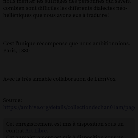
nous mériter les suffrages des personnes qui savent
combien sont difficiles les différents dialectes néo-
helléniques que nous avons eus à traduire !
C'est l'unique récompense que nous ambitionnions.
Paris, 1880
Avec la très aimable collaboration de LibriVox
Source:
https://archive.org/details/collectiondechan01am/pag
Cet enregistrement est mis à disposition sous un
contrat
Art Libre
.
Cet enregistrement est mis à disposition sous un