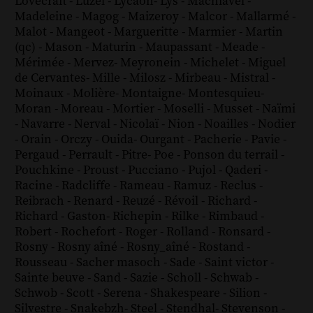
Lovecraft
-
Luzel
-
Lycaon
-
Lys
-
Machiavel
-
Madeleine
-
Magog
-
Maizeroy
-
Malcor
-
Mallarmé
-
Malot
-
Mangeot
-
Margueritte
-
Marmier
-
Martin
(qc)
-
Mason
-
Maturin
-
Maupassant
-
Meade
-
Mérimée
-
Mervez
-
Meyronein
-
Michelet
-
Miguel
de Cervantes
-
Mille
-
Milosz
-
Mirbeau
-
Mistral
-
Moinaux
-
Molière
-
Montaigne
-
Montesquieu
-
Moran
-
Moreau
-
Mortier
-
Moselli
-
Musset
-
Naïmi
-
Navarre
-
Nerval
-
Nicolaï
-
Nion
-
Noailles
-
Nodier
-
Orain
-
Orczy
-
Ouida
-
Ourgant
-
Pacherie
-
Pavie
-
Pergaud
-
Perrault
-
Pitre
-
Poe
-
Ponson du terrail
-
Pouchkine
-
Proust
-
Pucciano
-
Pujol
-
Qaderi
-
Racine
-
Radcliffe
-
Rameau
-
Ramuz
-
Reclus
-
Reibrach
-
Renard
-
Reuzé
-
Révoil
-
Richard
-
Richard - Gaston
-
Richepin
-
Rilke
-
Rimbaud
-
Robert
-
Rochefort
-
Roger
-
Rolland
-
Ronsard
-
Rosny
-
Rosny aîné
-
Rosny_aîné
-
Rostand
-
Rousseau
-
Sacher masoch
-
Sade
-
Saint victor
-
Sainte beuve
-
Sand
-
Sazie
-
Scholl
-
Schwab
-
Schwob
-
Scott
-
Serena
-
Shakespeare
-
Silion
-
Silvestre
-
Snakebzh
-
Steel
-
Stendhal
-
Stevenson
-