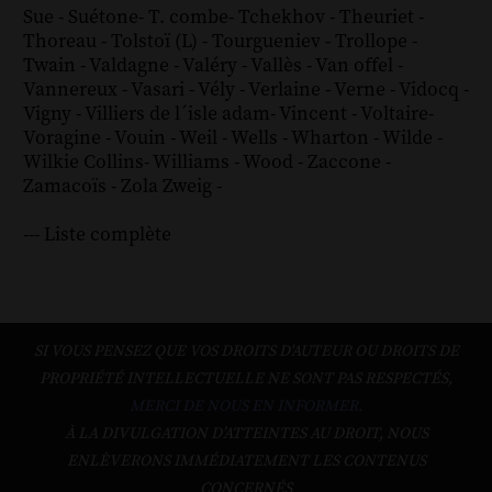
Sue
-
Suétone
-
T. combe
-
Tchekhov
-
Theuriet
-
Thoreau
-
Tolstoï (L)
-
Tourgueniev
-
Trollope
-
Twain
-
Valdagne
-
Valéry
-
Vallès
-
Van offel
-
Vannereux
-
Vasari
-
Vély
-
Verlaine
-
Verne
-
Vidocq
-
Vigny
-
Villiers de l´isle adam
-
Vincent
-
Voltaire
-
Voragine
-
Vouin
-
Weil
-
Wells
-
Wharton
-
Wilde
-
Wilkie Collins
-
Williams
-
Wood
-
Zaccone
-
Zamacoïs
-
Zola
Zweig
-
--- Liste complète
SI VOUS PENSEZ QUE VOS DROITS D'AUTEUR OU DROITS DE
PROPRIÉTÉ INTELLECTUELLE NE SONT PAS RESPECTÉS,
MERCI DE NOUS EN INFORMER.
À LA DIVULGATION D’ATTEINTES AU DROIT, NOUS
ENLÈVERONS IMMÉDIATEMENT LES CONTENUS
CONCERNÉS