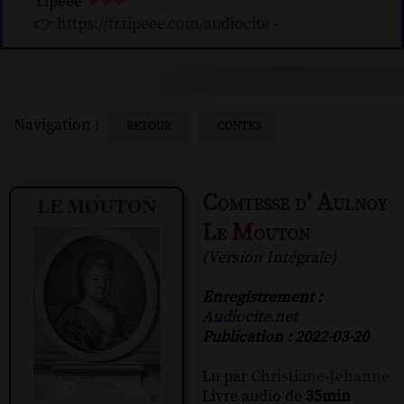
Tipeee
❤❤❤
👉
https://fr.tipeee.com/audiocite
-
Navigation :
RETOUR
CONTES
Comtesse d' Aulnoy
Le Mouton
(Version Intégrale)
Enregistrement :
Audiocite.net
Publication : 2022-03-20
Lu par
Christiane-Jehanne
Livre audio de
35min