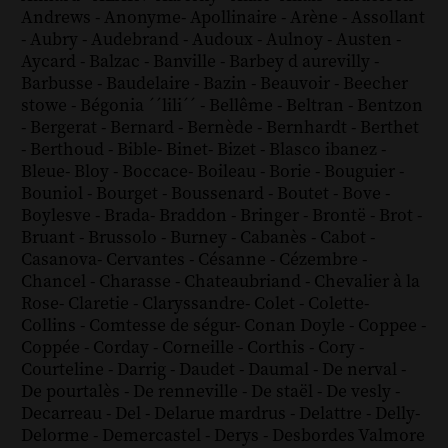
Andrews
-
Anonyme
-
Apollinaire
-
Arène
-
Assollant
-
Aubry
-
Audebrand
-
Audoux
-
Aulnoy
-
Austen
-
Aycard
-
Balzac
-
Banville
-
Barbey d aurevilly
-
Barbusse
-
Baudelaire
-
Bazin
-
Beauvoir
-
Beecher
stowe
-
Bégonia ´´lili´´
-
Bellême
-
Beltran
-
Bentzon
-
Bergerat
-
Bernard
-
Bernède
-
Bernhardt
-
Berthet
-
Berthoud
-
Bible
-
Binet
-
Bizet
-
Blasco ibanez
-
Bleue
-
Bloy
-
Boccace
-
Boileau
-
Borie
-
Bouguier
-
Bouniol
-
Bourget
-
Boussenard
-
Boutet
-
Bove
-
Boylesve
-
Brada
-
Braddon
-
Bringer
-
Brontë
-
Brot
-
Bruant
-
Brussolo
-
Burney
-
Cabanès
-
Cabot
-
Casanova
-
Cervantes
-
Césanne
-
Cézembre
-
Chancel
-
Charasse
-
Chateaubriand
-
Chevalier à la
Rose
-
Claretie
-
Claryssandre
-
Colet
-
Colette
-
Collins
-
Comtesse de ségur
-
Conan Doyle
-
Coppee
-
Coppée
-
Corday
-
Corneille
-
Corthis
-
Cory
-
Courteline
-
Darrig
-
Daudet
-
Daumal
-
De nerval
-
De pourtalès
-
De renneville
-
De staël
-
De vesly
-
Decarreau
-
Del
-
Delarue mardrus
-
Delattre
-
Delly
-
Delorme
-
Demercastel
-
Derys
-
Desbordes Valmore