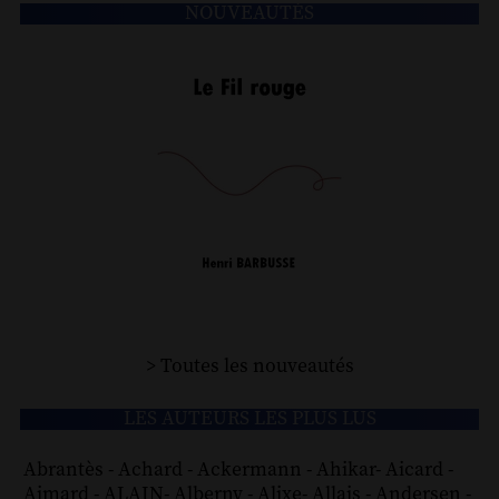
NOUVEAUTÉS
> Toutes les nouveautés
LES AUTEURS LES PLUS LUS
Abrantès
-
Achard
-
Ackermann
-
Ahikar
-
Aicard
-
Aimard
-
ALAIN
-
Alberny
-
Alixe
-
Allais
-
Andersen
-