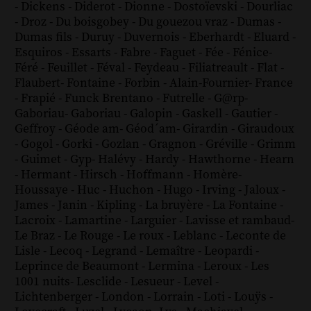
-
Dickens
-
Diderot
-
Dionne
-
Dostoïevski
-
Dourliac
-
Droz
-
Du boisgobey
-
Du gouezou vraz
-
Dumas
-
Dumas fils
-
Duruy
-
Duvernois
-
Eberhardt
-
Eluard
-
Esquiros
-
Essarts
-
Fabre
-
Faguet
-
Fée
-
Fénice
-
Féré
-
Feuillet
-
Féval
-
Feydeau
-
Filiatreault
-
Flat
-
Flaubert
-
Fontaine
-
Forbin
-
Alain-Fournier
-
France
-
Frapié
-
Funck Brentano
-
Futrelle
-
G@rp
-
Gaboriau
-
Gaboriau
-
Galopin
-
Gaskell
-
Gautier
-
Geffroy
-
Géode am
-
Géod´am
-
Girardin
-
Giraudoux
-
Gogol
-
Gorki
-
Gozlan
-
Gragnon
-
Gréville
-
Grimm
-
Guimet
-
Gyp
-
Halévy
-
Hardy
-
Hawthorne
-
Hearn
-
Hermant
-
Hirsch
-
Hoffmann
-
Homère
-
Houssaye
-
Huc
-
Huchon
-
Hugo
-
Irving
-
Jaloux
-
James
-
Janin
-
Kipling
-
La bruyère
-
La Fontaine
-
Lacroix
-
Lamartine
-
Larguier
-
Lavisse et rambaud
-
Le Braz
-
Le Rouge
-
Le roux
-
Leblanc
-
Leconte de
Lisle
-
Lecoq
-
Legrand
-
Lemaître
-
Leopardi
-
Leprince de Beaumont
-
Lermina
-
Leroux
-
Les
1001 nuits
-
Lesclide
-
Lesueur
-
Level
-
Lichtenberger
-
London
-
Lorrain
-
Loti
-
Louÿs
-