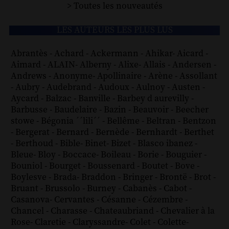
> Toutes les nouveautés
LES AUTEURS LES PLUS LUS
Abrantès
-
Achard
-
Ackermann
-
Ahikar
-
Aicard
-
Aimard
-
ALAIN
-
Alberny
-
Alixe
-
Allais
-
Andersen
-
Andrews
-
Anonyme
-
Apollinaire
-
Arène
-
Assollant
-
Aubry
-
Audebrand
-
Audoux
-
Aulnoy
-
Austen
-
Aycard
-
Balzac
-
Banville
-
Barbey d aurevilly
-
Barbusse
-
Baudelaire
-
Bazin
-
Beauvoir
-
Beecher
stowe
-
Bégonia ´´lili´´
-
Bellême
-
Beltran
-
Bentzon
-
Bergerat
-
Bernard
-
Bernède
-
Bernhardt
-
Berthet
-
Berthoud
-
Bible
-
Binet
-
Bizet
-
Blasco ibanez
-
Bleue
-
Bloy
-
Boccace
-
Boileau
-
Borie
-
Bouguier
-
Bouniol
-
Bourget
-
Boussenard
-
Boutet
-
Bove
-
Boylesve
-
Brada
-
Braddon
-
Bringer
-
Brontë
-
Brot
-
Bruant
-
Brussolo
-
Burney
-
Cabanès
-
Cabot
-
Casanova
-
Cervantes
-
Césanne
-
Cézembre
-
Chancel
-
Charasse
-
Chateaubriand
-
Chevalier à la
Rose
-
Claretie
-
Claryssandre
-
Colet
-
Colette
-