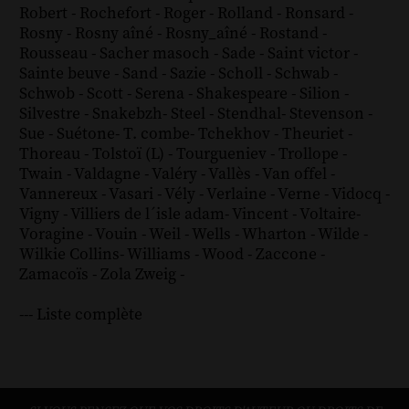
Robert
-
Rochefort
-
Roger
-
Rolland
-
Ronsard
-
Rosny
-
Rosny aîné
-
Rosny_aîné
-
Rostand
-
Rousseau
-
Sacher masoch
-
Sade
-
Saint victor
-
Sainte beuve
-
Sand
-
Sazie
-
Scholl
-
Schwab
-
Schwob
-
Scott
-
Serena
-
Shakespeare
-
Silion
-
Silvestre
-
Snakebzh
-
Steel
-
Stendhal
-
Stevenson
-
Sue
-
Suétone
-
T. combe
-
Tchekhov
-
Theuriet
-
Thoreau
-
Tolstoï (L)
-
Tourgueniev
-
Trollope
-
Twain
-
Valdagne
-
Valéry
-
Vallès
-
Van offel
-
Vannereux
-
Vasari
-
Vély
-
Verlaine
-
Verne
-
Vidocq
-
Vigny
-
Villiers de l´isle adam
-
Vincent
-
Voltaire
-
Voragine
-
Vouin
-
Weil
-
Wells
-
Wharton
-
Wilde
-
Wilkie Collins
-
Williams
-
Wood
-
Zaccone
-
Zamacoïs
-
Zola
Zweig
-
--- Liste complète