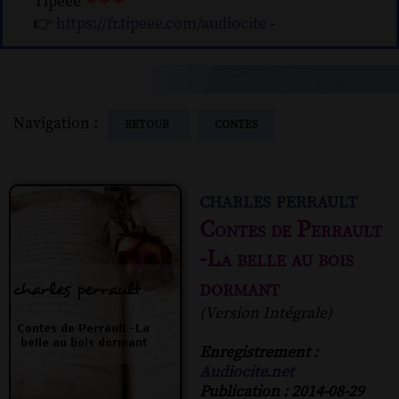
Tipeee
❤❤❤
👉
https://fr.tipeee.com/audiocite
-
Navigation :
RETOUR
CONTES
charles perrault
Contes de Perrault
-La belle au bois
dormant
(Version Intégrale)
Enregistrement :
Audiocite.net
Publication : 2014-08-29