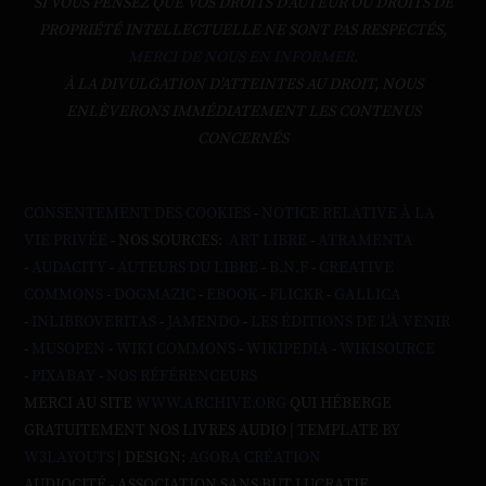
SI VOUS PENSEZ QUE VOS DROITS D'AUTEUR OU DROITS DE
PROPRIÉTÉ INTELLECTUELLE NE SONT PAS RESPECTÉS,
MERCI DE NOUS EN INFORMER.
À LA DIVULGATION D’ATTEINTES AU DROIT, NOUS
ENLÈVERONS IMMÉDIATEMENT LES CONTENUS
CONCERNÉS
CONSENTEMENT DES COOKIES
-
NOTICE RELATIVE À LA
VIE PRIVÉE
- NOS SOURCES:
ART LIBRE
-
ATRAMENTA
-
AUDACITY
-
AUTEURS DU LIBRE
-
B.N.F
-
CREATIVE
COMMONS
-
DOGMAZIC
-
EBOOK
-
FLICKR
-
GALLICA
-
INLIBROVERITAS
-
JAMENDO
-
LES ÉDITIONS DE L'À VENIR
-
MUSOPEN
-
WIKI COMMONS
-
WIKIPEDIA
-
WIKISOURCE
-
PIXABAY
-
NOS RÉFÉRENCEURS
MERCI AU SITE
WWW.ARCHIVE.ORG
QUI HÉBERGE
GRATUITEMENT NOS LIVRES AUDIO | TEMPLATE BY
W3LAYOUTS
| DESIGN:
AGORA CRÉATION
AUDIOCITÉ - ASSOCIATION SANS BUT LUCRATIF