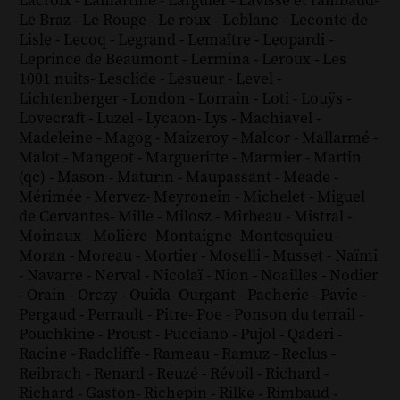
Lacroix
-
Lamartine
-
Larguier
-
Lavisse et rambaud
-
Le Braz
-
Le Rouge
-
Le roux
-
Leblanc
-
Leconte de
Lisle
-
Lecoq
-
Legrand
-
Lemaître
-
Leopardi
-
Leprince de Beaumont
-
Lermina
-
Leroux
-
Les
1001 nuits
-
Lesclide
-
Lesueur
-
Level
-
Lichtenberger
-
London
-
Lorrain
-
Loti
-
Louÿs
-
Lovecraft
-
Luzel
-
Lycaon
-
Lys
-
Machiavel
-
Madeleine
-
Magog
-
Maizeroy
-
Malcor
-
Mallarmé
-
Malot
-
Mangeot
-
Margueritte
-
Marmier
-
Martin
(qc)
-
Mason
-
Maturin
-
Maupassant
-
Meade
-
Mérimée
-
Mervez
-
Meyronein
-
Michelet
-
Miguel
de Cervantes
-
Mille
-
Milosz
-
Mirbeau
-
Mistral
-
Moinaux
-
Molière
-
Montaigne
-
Montesquieu
-
Moran
-
Moreau
-
Mortier
-
Moselli
-
Musset
-
Naïmi
-
Navarre
-
Nerval
-
Nicolaï
-
Nion
-
Noailles
-
Nodier
-
Orain
-
Orczy
-
Ouida
-
Ourgant
-
Pacherie
-
Pavie
-
Pergaud
-
Perrault
-
Pitre
-
Poe
-
Ponson du terrail
-
Pouchkine
-
Proust
-
Pucciano
-
Pujol
-
Qaderi
-
Racine
-
Radcliffe
-
Rameau
-
Ramuz
-
Reclus
-
Reibrach
-
Renard
-
Reuzé
-
Révoil
-
Richard
-
Richard - Gaston
-
Richepin
-
Rilke
-
Rimbaud
-