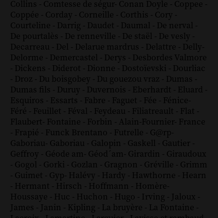
Collins
-
Comtesse de ségur
-
Conan Doyle
-
Coppee
-
Coppée
-
Corday
-
Corneille
-
Corthis
-
Cory
-
Courteline
-
Darrig
-
Daudet
-
Daumal
-
De nerval
-
De pourtalès
-
De renneville
-
De staël
-
De vesly
-
Decarreau
-
Del
-
Delarue mardrus
-
Delattre
-
Delly
-
Delorme
-
Demercastel
-
Derys
-
Desbordes Valmore
-
Dickens
-
Diderot
-
Dionne
-
Dostoïevski
-
Dourliac
-
Droz
-
Du boisgobey
-
Du gouezou vraz
-
Dumas
-
Dumas fils
-
Duruy
-
Duvernois
-
Eberhardt
-
Eluard
-
Esquiros
-
Essarts
-
Fabre
-
Faguet
-
Fée
-
Fénice
-
Féré
-
Feuillet
-
Féval
-
Feydeau
-
Filiatreault
-
Flat
-
Flaubert
-
Fontaine
-
Forbin
-
Alain-Fournier
-
France
-
Frapié
-
Funck Brentano
-
Futrelle
-
G@rp
-
Gaboriau
-
Gaboriau
-
Galopin
-
Gaskell
-
Gautier
-
Geffroy
-
Géode am
-
Géod´am
-
Girardin
-
Giraudoux
-
Gogol
-
Gorki
-
Gozlan
-
Gragnon
-
Gréville
-
Grimm
-
Guimet
-
Gyp
-
Halévy
-
Hardy
-
Hawthorne
-
Hearn
-
Hermant
-
Hirsch
-
Hoffmann
-
Homère
-
Houssaye
-
Huc
-
Huchon
-
Hugo
-
Irving
-
Jaloux
-
James
-
Janin
-
Kipling
-
La bruyère
-
La Fontaine
-