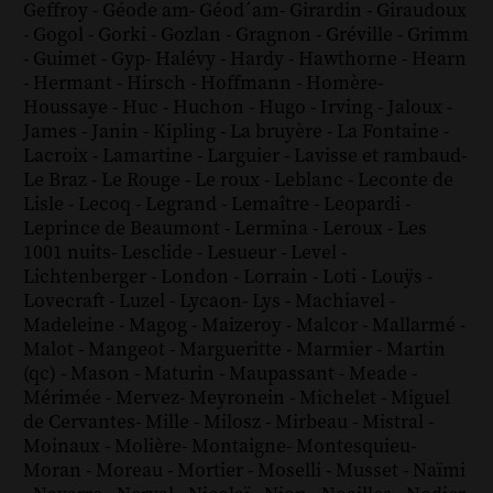
Geffroy
-
Géode am
-
Géod´am
-
Girardin
-
Giraudoux
-
Gogol
-
Gorki
-
Gozlan
-
Gragnon
-
Gréville
-
Grimm
-
Guimet
-
Gyp
-
Halévy
-
Hardy
-
Hawthorne
-
Hearn
-
Hermant
-
Hirsch
-
Hoffmann
-
Homère
-
Houssaye
-
Huc
-
Huchon
-
Hugo
-
Irving
-
Jaloux
-
James
-
Janin
-
Kipling
-
La bruyère
-
La Fontaine
-
Lacroix
-
Lamartine
-
Larguier
-
Lavisse et rambaud
-
Le Braz
-
Le Rouge
-
Le roux
-
Leblanc
-
Leconte de
Lisle
-
Lecoq
-
Legrand
-
Lemaître
-
Leopardi
-
Leprince de Beaumont
-
Lermina
-
Leroux
-
Les
1001 nuits
-
Lesclide
-
Lesueur
-
Level
-
Lichtenberger
-
London
-
Lorrain
-
Loti
-
Louÿs
-
Lovecraft
-
Luzel
-
Lycaon
-
Lys
-
Machiavel
-
Madeleine
-
Magog
-
Maizeroy
-
Malcor
-
Mallarmé
-
Malot
-
Mangeot
-
Margueritte
-
Marmier
-
Martin
(qc)
-
Mason
-
Maturin
-
Maupassant
-
Meade
-
Mérimée
-
Mervez
-
Meyronein
-
Michelet
-
Miguel
de Cervantes
-
Mille
-
Milosz
-
Mirbeau
-
Mistral
-
Moinaux
-
Molière
-
Montaigne
-
Montesquieu
-
Moran
-
Moreau
-
Mortier
-
Moselli
-
Musset
-
Naïmi