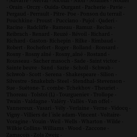
-
Navarre
-
Nerval
-
Nicolaï
-
Nion
-
Noailles
-
Nodier
-
Orain
-
Orczy
-
Ouida
-
Ourgant
-
Pacherie
-
Pavie
-
Pergaud
-
Perrault
-
Pitre
-
Poe
-
Ponson du terrail
-
Pouchkine
-
Proust
-
Pucciano
-
Pujol
-
Qaderi
-
Racine
-
Radcliffe
-
Rameau
-
Ramuz
-
Reclus
-
Reibrach
-
Renard
-
Reuzé
-
Révoil
-
Richard
-
Richard - Gaston
-
Richepin
-
Rilke
-
Rimbaud
-
Robert
-
Rochefort
-
Roger
-
Rolland
-
Ronsard
-
Rosny
-
Rosny aîné
-
Rosny_aîné
-
Rostand
-
Rousseau
-
Sacher masoch
-
Sade
-
Saint victor
-
Sainte beuve
-
Sand
-
Sazie
-
Scholl
-
Schwab
-
Schwob
-
Scott
-
Serena
-
Shakespeare
-
Silion
-
Silvestre
-
Snakebzh
-
Steel
-
Stendhal
-
Stevenson
-
Sue
-
Suétone
-
T. combe
-
Tchekhov
-
Theuriet
-
Thoreau
-
Tolstoï (L)
-
Tourgueniev
-
Trollope
-
Twain
-
Valdagne
-
Valéry
-
Vallès
-
Van offel
-
Vannereux
-
Vasari
-
Vély
-
Verlaine
-
Verne
-
Vidocq
-
Vigny
-
Villiers de l´isle adam
-
Vincent
-
Voltaire
-
Voragine
-
Vouin
-
Weil
-
Wells
-
Wharton
-
Wilde
-
Wilkie Collins
-
Williams
-
Wood
-
Zaccone
-
Zamacoïs
-
Zola
Zweig
-