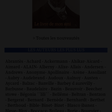
> Toutes les nouveautés
LES AUTEURS LES PLUS LUS
Abrantès
-
Achard
-
Ackermann
-
Ahikar
-
Aicard
-
Aimard
-
ALAIN
-
Alberny
-
Alixe
-
Allais
-
Andersen
-
Andrews
-
Anonyme
-
Apollinaire
-
Arène
-
Assollant
-
Aubry
-
Audebrand
-
Audoux
-
Aulnoy
-
Austen
-
Aycard
-
Balzac
-
Banville
-
Barbey d aurevilly
-
Barbusse
-
Baudelaire
-
Bazin
-
Beauvoir
-
Beecher
stowe
-
Bégonia ´´lili´´
-
Bellême
-
Beltran
-
Bentzon
-
Bergerat
-
Bernard
-
Bernède
-
Bernhardt
-
Berthet
-
Berthoud
-
Bible
-
Binet
-
Bizet
-
Blasco ibanez
-
Bleue
-
Bloy
-
Boccace
-
Boileau
-
Borie
-
Bouguier
-