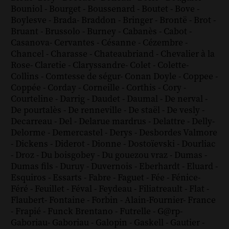
Bouniol
-
Bourget
-
Boussenard
-
Boutet
-
Bove
-
Boylesve
-
Brada
-
Braddon
-
Bringer
-
Brontë
-
Brot
-
Bruant
-
Brussolo
-
Burney
-
Cabanès
-
Cabot
-
Casanova
-
Cervantes
-
Césanne
-
Cézembre
-
Chancel
-
Charasse
-
Chateaubriand
-
Chevalier à la
Rose
-
Claretie
-
Claryssandre
-
Colet
-
Colette
-
Collins
-
Comtesse de ségur
-
Conan Doyle
-
Coppee
-
Coppée
-
Corday
-
Corneille
-
Corthis
-
Cory
-
Courteline
-
Darrig
-
Daudet
-
Daumal
-
De nerval
-
De pourtalès
-
De renneville
-
De staël
-
De vesly
-
Decarreau
-
Del
-
Delarue mardrus
-
Delattre
-
Delly
-
Delorme
-
Demercastel
-
Derys
-
Desbordes Valmore
-
Dickens
-
Diderot
-
Dionne
-
Dostoïevski
-
Dourliac
-
Droz
-
Du boisgobey
-
Du gouezou vraz
-
Dumas
-
Dumas fils
-
Duruy
-
Duvernois
-
Eberhardt
-
Eluard
-
Esquiros
-
Essarts
-
Fabre
-
Faguet
-
Fée
-
Fénice
-
Féré
-
Feuillet
-
Féval
-
Feydeau
-
Filiatreault
-
Flat
-
Flaubert
-
Fontaine
-
Forbin
-
Alain-Fournier
-
France
-
Frapié
-
Funck Brentano
-
Futrelle
-
G@rp
-
Gaboriau
-
Gaboriau
-
Galopin
-
Gaskell
-
Gautier
-