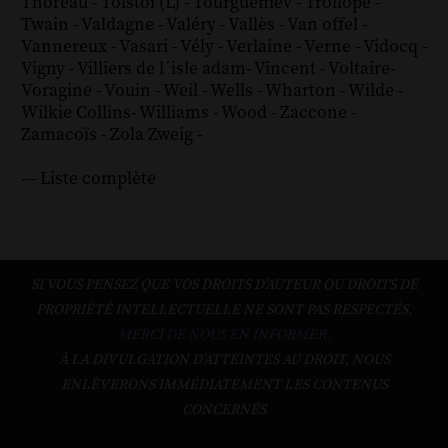
Thoreau
-
Tolstoï (L)
-
Tourgueniev
-
Trollope
-
Twain
-
Valdagne
-
Valéry
-
Vallès
-
Van offel
-
Vannereux
-
Vasari
-
Vély
-
Verlaine
-
Verne
-
Vidocq
-
Vigny
-
Villiers de l´isle adam
-
Vincent
-
Voltaire
-
Voragine
-
Vouin
-
Weil
-
Wells
-
Wharton
-
Wilde
-
Wilkie Collins
-
Williams
-
Wood
-
Zaccone
-
Zamacoïs
-
Zola
Zweig
-
--- Liste complète
SI VOUS PENSEZ QUE VOS DROITS D'AUTEUR OU DROITS DE
PROPRIÉTÉ INTELLECTUELLE NE SONT PAS RESPECTÉS,
MERCI DE NOUS EN INFORMER.
À LA DIVULGATION D’ATTEINTES AU DROIT, NOUS
ENLÈVERONS IMMÉDIATEMENT LES CONTENUS
CONCERNÉS