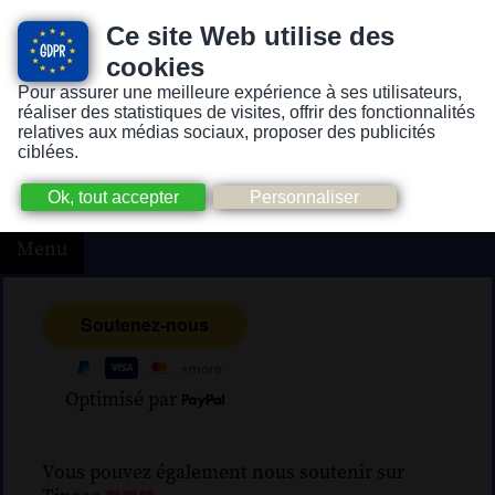
Ce site Web utilise des
cookies
Pour assurer une meilleure expérience à ses utilisateurs,
Version pour personnes mal-voyantes ou non-voyantes
réaliser des statistiques de visites, offrir des fonctionnalités
relatives aux médias sociaux, proposer des publicités
ciblées.
Menu
Optimisé par
Vous pouvez également nous soutenir sur