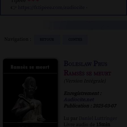
Tipeee
❤❤❤
👉
https://fr.tipeee.com/audiocite
-
Navigation :
RETOUR
CONTES
Boleslaw Prus
Ramsès se meurt
(Version Intégrale)
Enregistrement :
Audiocite.net
Publication : 2025-03-07
Lu par
Daniel Luttringer
Livre audio de
15min