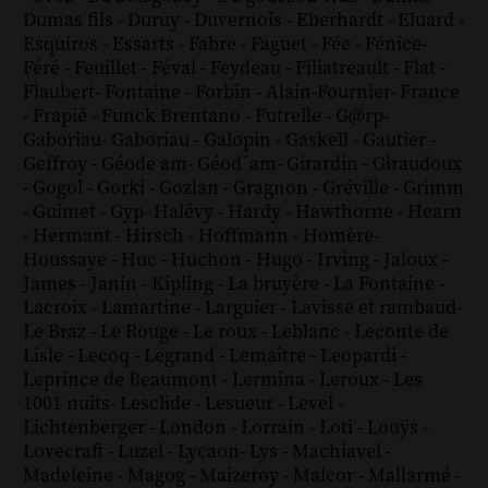
Dumas fils
-
Duruy
-
Duvernois
-
Eberhardt
-
Eluard
-
Esquiros
-
Essarts
-
Fabre
-
Faguet
-
Fée
-
Fénice
-
Féré
-
Feuillet
-
Féval
-
Feydeau
-
Filiatreault
-
Flat
-
Flaubert
-
Fontaine
-
Forbin
-
Alain-Fournier
-
France
-
Frapié
-
Funck Brentano
-
Futrelle
-
G@rp
-
Gaboriau
-
Gaboriau
-
Galopin
-
Gaskell
-
Gautier
-
Geffroy
-
Géode am
-
Géod´am
-
Girardin
-
Giraudoux
-
Gogol
-
Gorki
-
Gozlan
-
Gragnon
-
Gréville
-
Grimm
-
Guimet
-
Gyp
-
Halévy
-
Hardy
-
Hawthorne
-
Hearn
-
Hermant
-
Hirsch
-
Hoffmann
-
Homère
-
Houssaye
-
Huc
-
Huchon
-
Hugo
-
Irving
-
Jaloux
-
James
-
Janin
-
Kipling
-
La bruyère
-
La Fontaine
-
Lacroix
-
Lamartine
-
Larguier
-
Lavisse et rambaud
-
Le Braz
-
Le Rouge
-
Le roux
-
Leblanc
-
Leconte de
Lisle
-
Lecoq
-
Legrand
-
Lemaître
-
Leopardi
-
Leprince de Beaumont
-
Lermina
-
Leroux
-
Les
1001 nuits
-
Lesclide
-
Lesueur
-
Level
-
Lichtenberger
-
London
-
Lorrain
-
Loti
-
Louÿs
-
Lovecraft
-
Luzel
-
Lycaon
-
Lys
-
Machiavel
-
Madeleine
-
Magog
-
Maizeroy
-
Malcor
-
Mallarmé
-