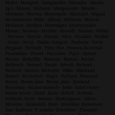
Malot
-
Mangeot
-
Margueritte
-
Marmier
-
Martin
(qc)
-
Mason
-
Maturin
-
Maupassant
-
Meade
-
Mérimée
-
Mervez
-
Meyronein
-
Michelet
-
Miguel
de Cervantes
-
Mille
-
Milosz
-
Mirbeau
-
Mistral
-
Moinaux
-
Molière
-
Montaigne
-
Montesquieu
-
Moran
-
Moreau
-
Mortier
-
Moselli
-
Musset
-
Naïmi
-
Navarre
-
Nerval
-
Nicolaï
-
Nion
-
Noailles
-
Nodier
-
Orain
-
Orczy
-
Ouida
-
Ourgant
-
Pacherie
-
Pavie
-
Pergaud
-
Perrault
-
Pitre
-
Poe
-
Ponson du terrail
-
Pouchkine
-
Proust
-
Pucciano
-
Pujol
-
Qaderi
-
Racine
-
Radcliffe
-
Rameau
-
Ramuz
-
Reclus
-
Reibrach
-
Renard
-
Reuzé
-
Révoil
-
Richard
-
Richard - Gaston
-
Richepin
-
Rilke
-
Rimbaud
-
Robert
-
Rochefort
-
Roger
-
Rolland
-
Ronsard
-
Rosny
-
Rosny aîné
-
Rosny_aîné
-
Rostand
-
Rousseau
-
Sacher masoch
-
Sade
-
Saint victor
-
Sainte beuve
-
Sand
-
Sazie
-
Scholl
-
Schwab
-
Schwob
-
Scott
-
Serena
-
Shakespeare
-
Silion
-
Silvestre
-
Snakebzh
-
Steel
-
Stendhal
-
Stevenson
-
Sue
-
Suétone
-
T. combe
-
Tchekhov
-
Theuriet
-