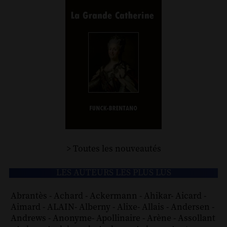
> Toutes les nouveautés
LES AUTEURS LES PLUS LUS
Abrantès
-
Achard
-
Ackermann
-
Ahikar
-
Aicard
-
Aimard
-
ALAIN
-
Alberny
-
Alixe
-
Allais
-
Andersen
-
Andrews
-
Anonyme
-
Apollinaire
-
Arène
-
Assollant