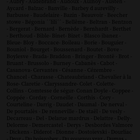
-
Aubry
-
Audebrand
-
Audoux
-
Aulnoy
-
Austen
-
Aycard
-
Balzac
-
Banville
-
Barbey d aurevilly
-
Barbusse
-
Baudelaire
-
Bazin
-
Beauvoir
-
Beecher
stowe
-
Bégonia ´´lili´´
-
Bellême
-
Beltran
-
Bentzon
-
Bergerat
-
Bernard
-
Bernède
-
Bernhardt
-
Berthet
-
Berthoud
-
Bible
-
Binet
-
Bizet
-
Blasco ibanez
-
Bleue
-
Bloy
-
Boccace
-
Boileau
-
Borie
-
Bouguier
-
Bouniol
-
Bourget
-
Boussenard
-
Boutet
-
Bove
-
Boylesve
-
Brada
-
Braddon
-
Bringer
-
Brontë
-
Brot
-
Bruant
-
Brussolo
-
Burney
-
Cabanès
-
Cabot
-
Casanova
-
Cervantes
-
Césanne
-
Cézembre
-
Chancel
-
Charasse
-
Chateaubriand
-
Chevalier à la
Rose
-
Claretie
-
Claryssandre
-
Colet
-
Colette
-
Collins
-
Comtesse de ségur
-
Conan Doyle
-
Coppee
-
Coppée
-
Corday
-
Corneille
-
Corthis
-
Cory
-
Courteline
-
Darrig
-
Daudet
-
Daumal
-
De nerval
-
De pourtalès
-
De renneville
-
De staël
-
De vesly
-
Decarreau
-
Del
-
Delarue mardrus
-
Delattre
-
Delly
-
Delorme
-
Demercastel
-
Derys
-
Desbordes Valmore
-
Dickens
-
Diderot
-
Dionne
-
Dostoïevski
-
Dourliac
-
Droz
-
Du boisgobey
-
Du gouezou vraz
-
Dumas
-