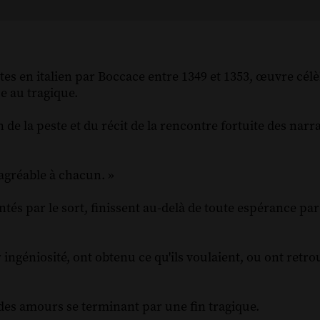
ites en italien par Boccace entre 1349 et 1353, œuvre cél
e au tragique.
e la peste et du récit de la rencontre fortuite des narr
 agréable à chacun. »
tés par le sort, finissent au-delà de toute espérance par 
 ingéniosité, ont obtenu ce qu'ils voulaient, ou ont retrou
 des amours se terminant par une fin tragique.