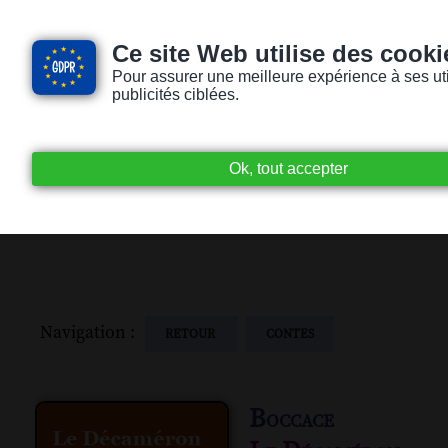
Ce site Web utilise des cooki
Pour assurer une meilleure expérience à ses utili
publicités ciblées.
Accueil
Livres audio
Lecteurs / Lectr
Navigation :
RETOUR
CONTES
Boccace