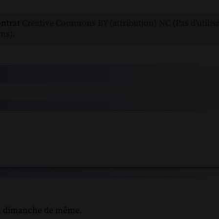
ontrat
Creative Commons BY (attribution) NC (Pas d'utilis
ns)
.
Bon dimanche de même.