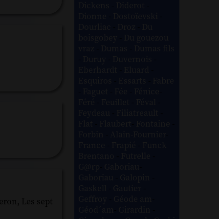
Dickens
-
Diderot
-
Dionne
-
Dostoïevski
-
Dourliac
-
Droz
-
Du
boisgobey
-
Du gouezou
vraz
-
Dumas
-
Dumas fils
-
Duruy
-
Duvernois
-
Eberhardt
-
Eluard
-
Esquiros
-
Essarts
-
Fabre
-
Faguet
-
Fée
-
Fénice
-
Féré
-
Feuillet
-
Féval
-
Feydeau
-
Filiatreault
-
Flat
-
Flaubert
-
Fontaine
-
Forbin
-
Alain-Fournier
-
France
-
Frapié
-
Funck
Brentano
-
Futrelle
-
G@rp
-
Gaboriau
-
Gaboriau
-
Galopin
-
Gaskell
-
Gautier
-
Geffroy
-
Géode am
-
eron, Les sept
Géod´am
-
Girardin
-