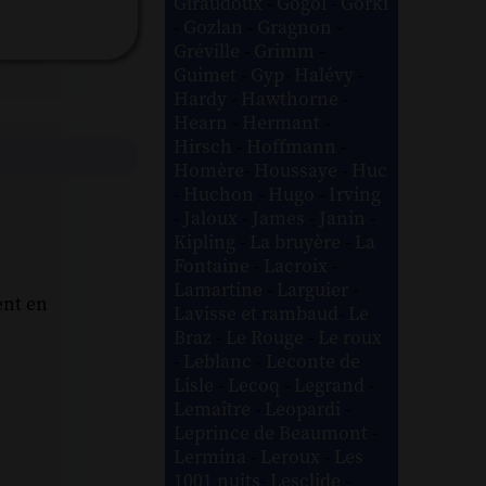
Giraudoux
-
Gogol
-
Gorki
-
Gozlan
-
Gragnon
-
Gréville
-
Grimm
-
Guimet
-
Gyp
-
Halévy
-
Hardy
-
Hawthorne
-
Hearn
-
Hermant
-
Hirsch
-
Hoffmann
-
Homère
-
Houssaye
-
Huc
-
Huchon
-
Hugo
-
Irving
-
Jaloux
-
James
-
Janin
-
Kipling
-
La bruyère
-
La
Fontaine
-
Lacroix
-
Lamartine
-
Larguier
-
ent en
Lavisse et rambaud
-
Le
Braz
-
Le Rouge
-
Le roux
-
Leblanc
-
Leconte de
Lisle
-
Lecoq
-
Legrand
-
Lemaître
-
Leopardi
-
Leprince de Beaumont
-
Lermina
-
Leroux
-
Les
1001 nuits
-
Lesclide
-