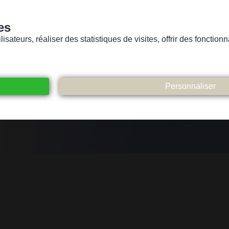
es
sateurs, réaliser des statistiques de visites, offrir des fonctio
Version pour personnes mal-voyantes ou non-voyantes
ices
Suivez-nous
Participez
Contact