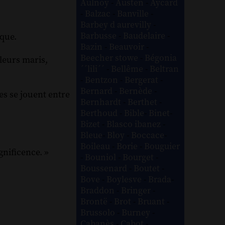
Aulnoy
-
Austen
-
Aycard
-
Balzac
-
Banville
-
Barbey d aurevilly
-
Barbusse
-
Baudelaire
-
ique.
Bazin
-
Beauvoir
-
Beecher stowe
-
Bégonia
leurs maris,
´´lili´´
-
Bellême
-
Beltran
-
Bentzon
-
Bergerat
-
Bernard
-
Bernède
-
es se jouent entre
Bernhardt
-
Berthet
-
Berthoud
-
Bible
-
Binet
-
Bizet
-
Blasco ibanez
-
Bleue
-
Bloy
-
Boccace
-
Boileau
-
Borie
-
Bouguier
gnificence. »
-
Bouniol
-
Bourget
-
Boussenard
-
Boutet
-
Bove
-
Boylesve
-
Brada
-
Braddon
-
Bringer
-
Brontë
-
Brot
-
Bruant
-
Brussolo
-
Burney
-
Cabanès
-
Cabot
-