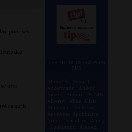
èbre pour ses
ateurs des
LES AUTEURS LES PLUS
LUS
Abrantès
-
Achard
-
se tirer
Ackermann
-
Ahikar
-
Aicard
-
Aimard
-
ALAIN
-
Alberny
-
Alixe
-
Allais
-
vé ce qu'ils
Andersen
-
Andrews
-
Anonyme
-
Apollinaire
-
Arène
-
Assollant
-
Aubry
-
Audebrand
-
Audoux
-