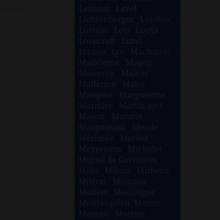
Lesueur
-
Level
-
Lichtenberger
-
London
-
Lorrain
-
Loti
-
Louÿs
-
Lovecraft
-
Luzel
-
Lycaon
-
Lys
-
Machiavel
-
Madeleine
-
Magog
-
Maizeroy
-
Malcor
-
Mallarmé
-
Malot
-
Mangeot
-
Margueritte
-
Marmier
-
Martin (qc)
-
Mason
-
Maturin
-
Maupassant
-
Meade
-
Mérimée
-
Mervez
-
Meyronein
-
Michelet
-
Miguel de Cervantes
-
Mille
-
Milosz
-
Mirbeau
-
Mistral
-
Moinaux
-
Molière
-
Montaigne
-
Montesquieu
-
Moran
-
Moreau
-
Mortier
-