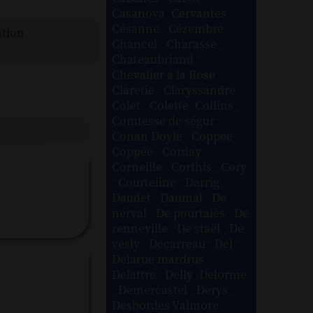
Casanova
-
Cervantes
-
Césanne
-
Cézembre
-
ation
Chancel
-
Charasse
-
Chateaubriand
-
Chevalier à la Rose
-
Claretie
-
Claryssandre
-
Colet
-
Colette
-
Collins
-
Comtesse de ségur
-
Conan Doyle
-
Coppee
-
Coppée
-
Corday
-
Corneille
-
Corthis
-
Cory
-
Courteline
-
Darrig
-
Daudet
-
Daumal
-
De
nerval
-
De pourtalès
-
De
renneville
-
De staël
-
De
vesly
-
Decarreau
-
Del
-
Delarue mardrus
-
Delattre
-
Delly
-
Delorme
-
Demercastel
-
Derys
-
Desbordes Valmore
-