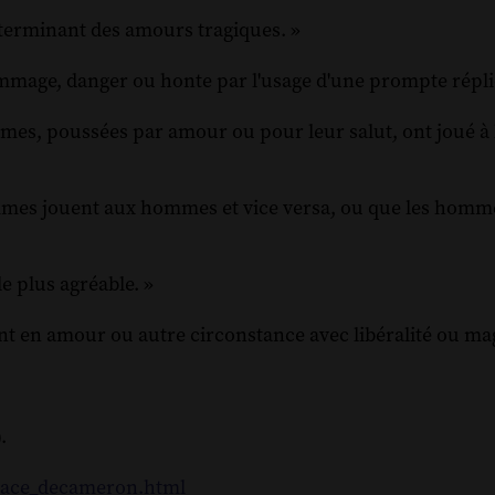
 terminant des amours tragiques. »
dommage, danger ou honte par l'usage d'une prompte répl
emmes, poussées par amour ou pour leur salut, ont joué à 
femmes jouent aux hommes et vice versa, ou que les homm
e plus agréable. »
ent en amour ou autre circonstance avec libéralité ou ma
.
cace_decameron.html